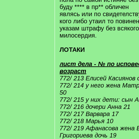
буду **** в пр** обличен
являсь или по свидетелств
кого либо утаил то повине
указам штрафу без всякого
милосердия.
ЛОТАКИ
лист дела - № по исповед
возраст
772/ 213 Елисей Касиянов
772/ 214 у него жена Мат
50
772/ 215 у них дети: сын 
772/ 216 дочери Анна 21
772/ 217 Варвара 17
772/ 218 Марья 10
772/ 219 Афанасова жена 
Григориева дочь 19