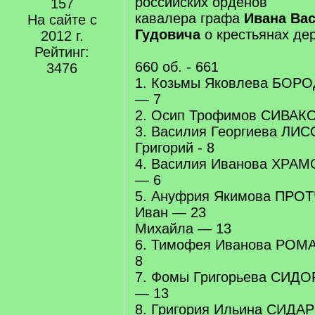
российских орденов
157
кавалера графа
Ивана Ва
На сайте с
Гудовича
о крестьянах де
2012 г.
Рейтинг:
660 об. - 661
3476
1. Козьмы Яковлева БОР
— 7
2. Осип Трофимов СИВАК
3. Василия Георгиева ЛИ
Григорий - 8
4. Василия Иванова ХРАМ
— 6
5. Ануфрия Якимова ПРОТ
Иван — 23
Михайла — 13
6. Тимофея Иванова РОМ
8
7. Фомы Григорьева СИДО
— 13
8. Григория Ильина СИДА