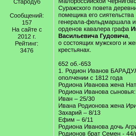
Малороссийской Черниговс
Стародуб
Суражского повета деревн
помещика его сиятельства
Сообщений:
генерала-фельдмаршала и 
157
орденов кавалера графа
И
На сайте с
Васильевича Гудовича
,
2012 г.
о состоящих мужского и же
Рейтинг:
крестьянах.
3476
652 об.-653
1. Родион Иванов БАРАДУЛ
ополчении с 1812 года
Родиона Иванова жена Нат
Родиона Иванова сыновья:
Иван – 25/30
Ивана Родионова жена Ири
Захарий – 8/13
Ефим – 6/11
Родиона Иванова дочь Агри
Родионов брат Семен - 44/