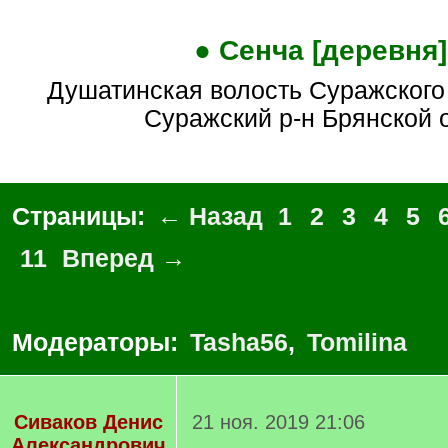
● Сенча [деревня]
Душатинская волость Суражского уезда (совр.
Суражский р-н Брянской о
Страницы:
← Назад
1
2
3
4
5
11
Вперед →
Модераторы:
Tasha56
,
Tomilina
Сиваков Денис
21 ноя. 2019 21:06
Александрович