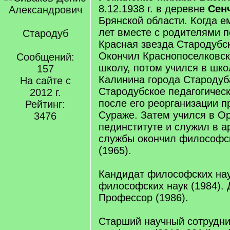
8.12.1938 г. в деревне
Сен
Брянской области. Когда е
лет вместе с родителями п
Стародуб
Красная звезда Стародубск
Окончил Краснопоселковс
Сообщений:
школу, потом учился в шк
157
Калинина города Стародуб
На сайте с
Стародубское педагогическ
2012 г.
после его реорганизации п
Рейтинг:
Сураже. Затем учился в О
3476
пединституте и служил в а
службы окончил философс
(1965).
Кандидат философских нау
философских наук (1984). 
Профессор (1986).
Старший научный сотрудник