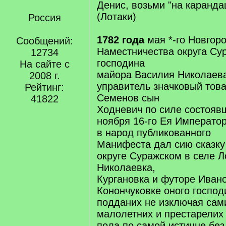
Денис, возьми "на каранда
(Лотаки)
Россия
1782 года
мая *-го Новгор
Сообщений:
Наместничества округа Су
12734
господина
На сайте с
майора Василия Николаев
2008 г.
управитель значковый тов
Рейтинг:
Семенов сын
41822
Ходневич по силе состояв
ноября 16-го Ея Императо
в народ публикованного
Манифеста дал сию сказку
округе Суражском в селе Л
Николаевка,
Кургановка и футоре Ивано
Конончуковке оного господ
подданих не изключая сам
малолетних и престарелих
пола по самой истинне без