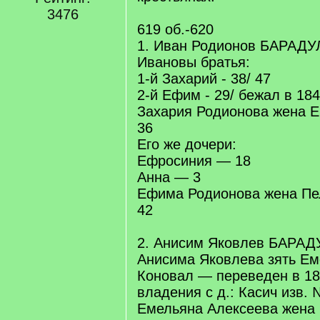
3476
619 об.-620
1. Иван Родионов БАРАДУЛ
Ивановы братья:
1-й Захарий - 38/ 47
2-й Ефим - 29/ бежал в 184
Захария Родионова жена 
36
Его же дочери:
Ефросиния — 18
Анна — 3
Ефима Родионова жена Пе
42
2. Анисим Яковлев БАРАДУ
Анисима Яковлева зять Ем
Коновал — переведен в 18
владения с д.: Касич изв. №
Емельяна Алексеева жена