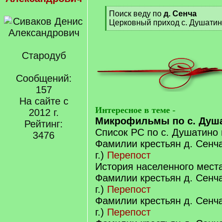
[
Поиск веду по
д. Сенча
q
Церковный приход с. Душатин
]
[
/
q
Стародуб
]
Сообщений:
157
На сайте с
Интересное в теме -
2012 г.
Микрофильмы по с. Душ
Рейтинг:
Список РС по с. Душатино
3476
Фамилии крестьян д. Сенча
г.)
Перепост
История населенного мест
Фамилии крестьян д. Сенча
г.)
Перепост
Фамилии крестьян д. Сенча
г.)
Перепост