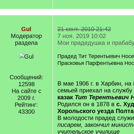
Gul
21 сент. 2010 21:42
Модератор
7 ноя. 2019 10:02
раздела
Мои прадедушка и прабаб
Прадед Тит Терентьевич Носе
Прасковья Парфентьевна Нос
Сообщений:
В мае 1906 г. в Харбин, на
12598
семьей приехал на службу 
На сайте с
казак
Тит Терентьевич 
2009 г.
Родился он в 1878 в
с. Ху
Рейтинг:
Хорольского уезда Полт
43300
В молодости прадед служ
писарем, закончил минист
учительское училище