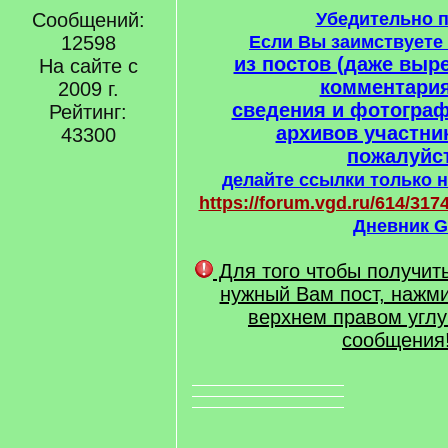
Сообщений:
Убедительно 
12598
Если Вы заимствует
из постов (даже выре
На сайте с
комментария
2009 г.
сведения и фотогра
Рейтинг:
архивов участни
43300
пожалуйст
делайте ссылки только н
https://forum.vgd.ru/614/3174
Дневник G
Для того чтобы получит
нужный Вам пост, нажми
верхнем правом углу
сообщения