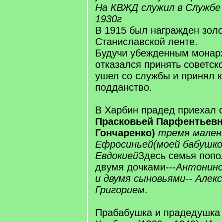
На КВЖД служил в Службе
1930г
В 1915 был награжден зол
Станиславской ленте.
Будучи убежденным монар
отказался принять советск
ушел со службы и принял 
подданство.
В Харбин прадед приехал 
Прасковьей Парфентьевн
Гончаренко)
тремя мален
Ефросиньей(моей бабушкой
Евдокией
Здесь семья поп
двумя дочками---
Антонино
и двумя сыновьями-- Алек
Григорием
.
Прабабушка и прадедушка 