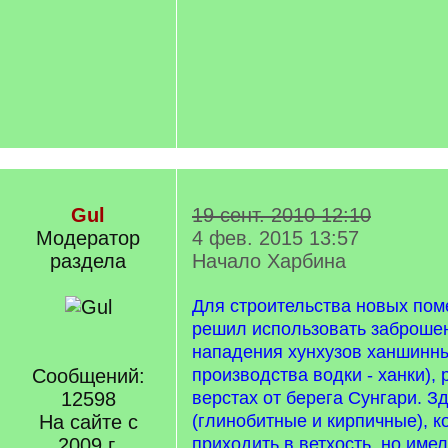
Gul
19 сент. 2010 12:10
Модератор
4 фев. 2015 13:57
раздела
Начало Харбина
Для строительства новых по
решил использовать заброше
нападения хунхузов ханшинны
Сообщений:
производства водки - ханки),
12598
верстах от берега Сунгари. З
На сайте с
(глинобитные и кирпичные), к
2009 г.
приходить в ветхость, но име