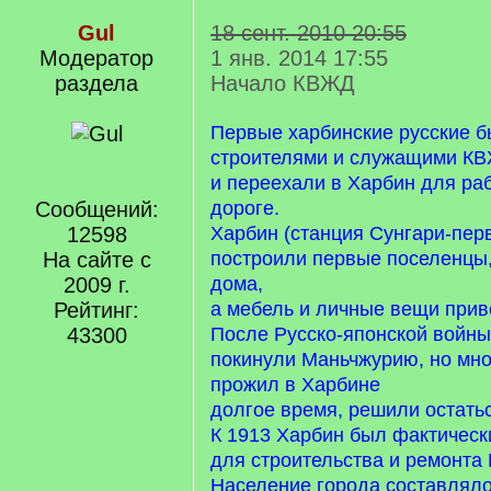
Gul
18 сент. 2010 20:55
Модератор
1 янв. 2014 17:55
раздела
Начало КВЖД
Первые харбинские русские б
строителями и служащими К
и переехали в Харбин для ра
Сообщений:
дороге.
12598
Харбин (станция Сунгари-пер
На сайте с
построили первые поселенцы,
2009 г.
дома,
Рейтинг:
а мебель и личные вещи прив
43300
После Русско-японской войны
покинули Маньчжурию, но мног
прожил в Харбине
долгое время, решили остатьс
К 1913 Харбин был фактическ
для строительства и ремонта
Население города составляло 