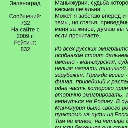
Маньчжурии, судьба которо
Зеленоград
весьма печальна...
Может я забегаю вперёд и 
Сообщений:
темы, но статья, приведён
732
меня за живое, думаю вы 
На сайте с
если прочитаете.
2009 г.
Рейтинг:
Из всех русских эмигрантс
832
особняком стоит дальнев
именно - манчжурская, су
нельзя назвать типичной 
зарубежья. Прежде всего -
финал, приведший к распа
одна часть которого при
вторично эмигрировать, а
вернуться на Родину. В с
Манчжурия была своего р
пунктом» на пути из Росс
Тем не менее, на четыре 
тысяч беженцев она стал