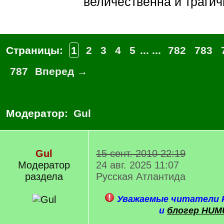
величественна и трагич
Страницы:
1
2
3
4
5
... ...
782
783
787
Вперед →
Модератор:
Gul
Gul
15 сент. 2010 22:19
Модератор
24 авг. 2025 11:07
раздела
Русская Атлантида
Уважаемые читатели Р
и
блогер HUM