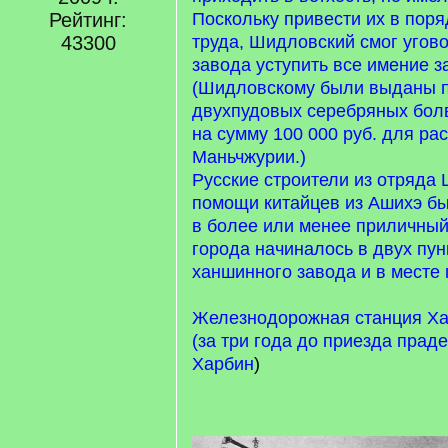
Рейтинг:
Поскольку привести их в пор
43300
труда, Шидловский смог угово
завода уступить все имение з
(Шидловскому были выданы п
двухпудовых серебряных бол
на сумму 100 000 руб. для ра
Маньчжурии.)
Русские строители из отряда
помощи китайцев из Ашихэ б
в более или менее приличный
города начиналось в двух пунк
ханшинного завода и в месте
Железнодорожная станция Ха
(за три года до приезда прад
Харбин
)