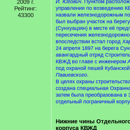
2009 г.
И. Югович
. Пунктом располо
Рейтинг:
управления по возведению К
43300
назвали железнодорожным п
был выбран участок на берегу
(Сунхуацзян) в месте её пре
пересечения железнодорожной
впоследствии встал город
Ха
24 апреля 1897 на берега Су
авангардный отряд Строител
КВЖД во главе с инженером
под охраной пешей Кубанской
Павиевского
.
В целях охраны строительст
создана специальная Охранна
затем была преобразована в 
отдельный пограничный корпу
Нижние чины Отдельного
корпуса КВЖД