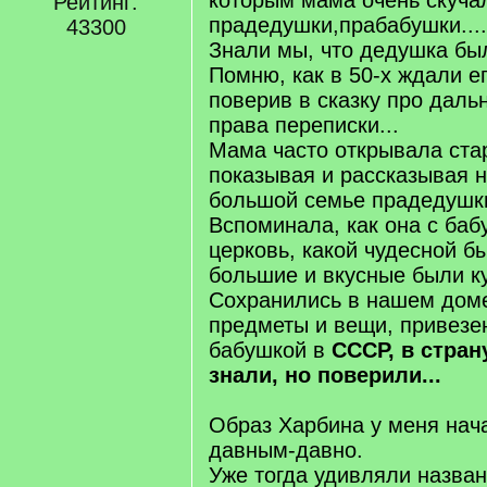
которым мама очень скуча
Рейтинг:
прадедушки,прабабушки....
43300
Знали мы, что дедушка был
Помню, как в 50-х ждали е
поверив в сказку про даль
права переписки...
Мама часто открывала ста
показывая и рассказывая 
большой семье прадедушк
Вспоминала, как она с баб
церковь, какой чудесной б
большие и вкусные были к
Сохранились в нашем доме
предметы и вещи, привезе
бабушкой в
СССР,
в стран
знали, но поверили...
Образ Харбина у меня нач
давным-давно.
Уже тогда удивляли назван