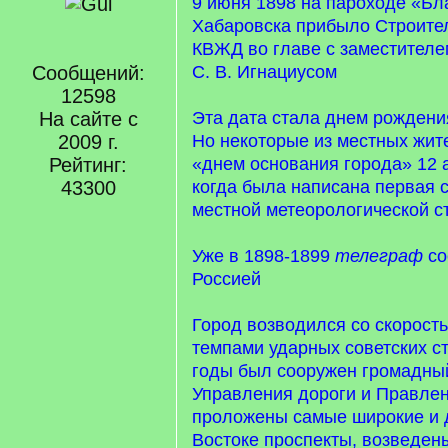
9 июня 1898 на пароходе «Бл
Хабаровска прибыло Строите
КВЖД во главе с заместителе
Сообщений:
С. В. Игнациусом
12598
На сайте с
Эта дата стала днем рождени
2009 г.
Но некоторые из местных жит
Рейтинг:
«днем основания города» 12 а
43300
когда была написана первая 
местной метеорологической с
Уже в 1898-1899
телеграф
со
Россией
Город возводился со скорост
темпами ударных советских ст
годы был сооружен громадны
Управления дороги и Правле
проложены самые широкие и 
Востоке проспекты, возведен