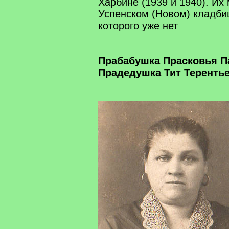
Харбине (1939 и 1940). Их
Успенском (Новом) кладби
которого уже нет
Прабабушка Прасковья 
Прадедушка Тит Теренть