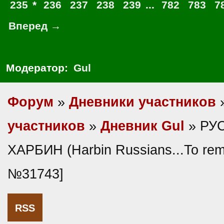
235
*
236
237
238
239
...
782
783
7
Вперед →
Модератор:
Gul
Форум
»
Дневники участников
участников
»
Дневник Gul
» РУ
ХАРБИН (Harbin Russians...To re
№31743]
RSS