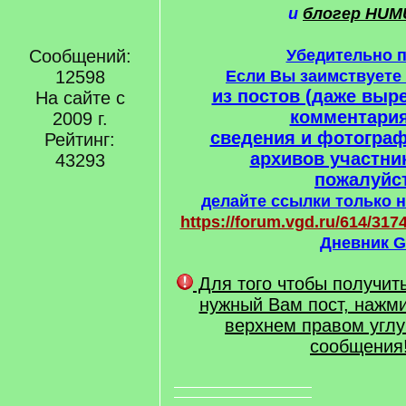
и
блогер HUM
Сообщений:
Убедительно 
12598
Если Вы заимствует
из постов (даже выре
На сайте с
комментария
2009 г.
сведения и фотогра
Рейтинг:
архивов участни
43293
пожалуйст
делайте ссылки только н
https://forum.vgd.ru/614/3174
Дневник G
Для того чтобы получит
нужный Вам пост, нажми
верхнем правом углу
сообщения