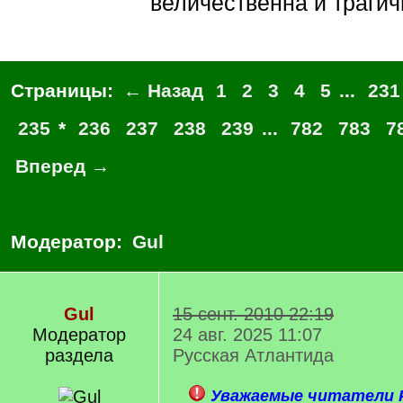
величественна и трагич
Страницы:
← Назад
1
2
3
4
5
...
231
235
*
236
237
238
239
...
782
783
7
Вперед →
Модератор:
Gul
Gul
15 сент. 2010 22:19
Модератор
24 авг. 2025 11:07
раздела
Русская Атлантида
Уважаемые читатели Р