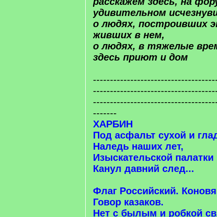
расскажем здесь, на фо
удивительном исчезнув
о людях, построивших э
живших в нем,
о людях, в тяжелые вр
здесь приют и дом
------------------------------------
------------------------------------
------------------------------------
-------
ХАРБИН
Под асфальт сухой и гла
Наледь наших лет,
Изыскательской палатки
Канул давний след...
Флаг Российский. Коновя
Говор казаков.
Нет с былым и робкой св