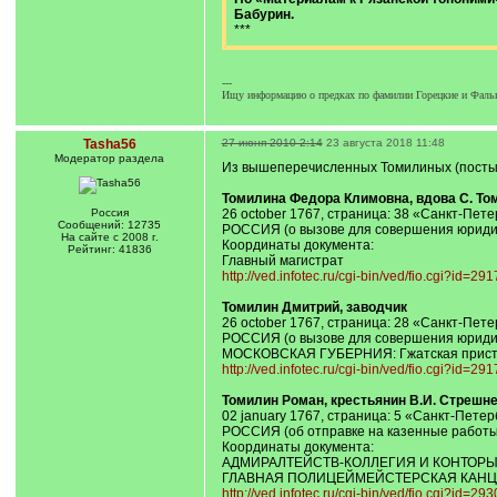
Бабурин.
***
---
Ищу информацию о предках по фамилии Горецкие и Фаль
Tasha56
27 июня 2010 2:14
23 августа 2018 11:48
Модератор раздела
Из вышеперечисленных Томилиных (пост
Томилина Федора Климовна, вдова С. То
Россия
26 october 1767, страница: 38 «Санкт-Пет
Сообщений: 12735
РОССИЯ (о вызове для совершения юридиче
На сайте с 2008 г.
Координаты документа:
Рейтинг: 41836
Главный магистрат
http://ved.infotec.ru/cgi-bin/ved/fio.cgi?id=29
Томилин Дмитрий, заводчик
26 october 1767, страница: 28 «Санкт-Пет
РОССИЯ (о вызове для совершения юридиче
МОСКОВСКАЯ ГУБЕРНИЯ: Гжатская пристан
http://ved.infotec.ru/cgi-bin/ved/fio.cgi?id=29
Томилин Роман, крестьянин В.И. Стрешн
02 january 1767, страница: 5 «Санкт-Пете
РОССИЯ (об отправке на казенные работы
Координаты документа:
АДМИРАЛТЕЙСТВ-КОЛЛЕГИЯ И КОНТОР
ГЛАВНАЯ ПОЛИЦЕЙМЕЙСТЕРСКАЯ КАН
http://ved.infotec.ru/cgi-bin/ved/fio.cgi?id=29