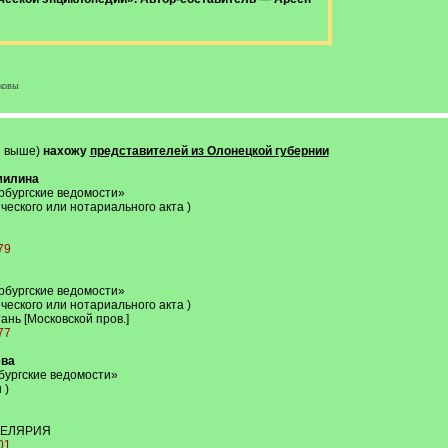
ковы
ы выше)
нахожу
представителей из Олонецкой губернии
милина
ербургские ведомости»
ского или нотариального акта )
179
ербургские ведомости»
ского или нотариального акта )
ь [Московской пров.]
177
ева
рбургские ведомости»
 )
Ы
ЦЕЛЯРИЯ
301