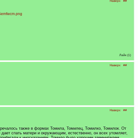
Наверх
##
Лайк (1)
Наверх
##
Наверх
##
тречалось также в формах Томила, Томилец, Томилко, Томилок. От
 дает спать матери и окружающим, естественно, он всех утомляет,
 прибегали к иносказаниям, Томило было хорошим заменителем