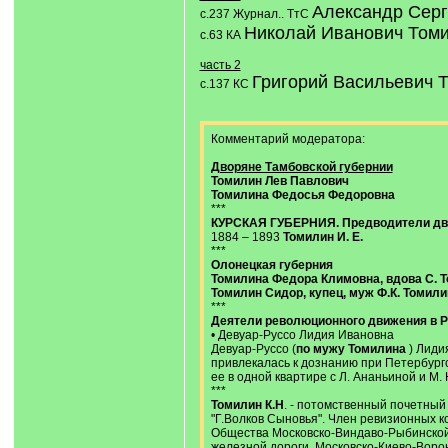
Александр Серг
с.237 Журнал.. ТтС
Николай Иванович Том
с.63 КА
часть 2
Григорий Васильевич 
с.137 КС
Комментарий модератора:
Дворяне Тамбовской губернии
Томилин Лев Павлович
Томилина Федосья Федоровна
***
КУРСКАЯ ГУБЕРНИЯ. Предводители дво
1884 – 1893
Томилин И. Е.
***
Олонецкая губерния
Томилина Федора Климовна, вдова С. 
Томилин Сидор, купец, муж Ф.К. Томил
***
Деятели революционного движения в 
• Девуар-Руссо Лидия Ивановна
Девуар-Руссо (
по мужу Томилина
) Лиди
привлекалась к дознанию при Петербургск
ее в одной квартире с Л. Ананьиной и М.
***
Томилин К.Н
. - потомственный почетный
"Г.Волков Сыновья". Член ревизионных к
Общества Московско-Виндаво-Рыбинской
железной дороги, Московско-Киево-Воро