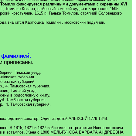
Томило фиксируется различными документами с середины XVI
г.; Томилко Козлов, выборный земский судья в Каргополе, 1595 г.
кий крестьянин, 1615 г.; Ганька Томилов, стряпчий Соловецкого
года значится Картюшка Томилин , московский подьячий.
й фамилией.
ни приписаны.
уберния, Тимский уезд.
Тамбовская губерния.
яне разных губерний.
р., 4. Тамбовская губерния.
ерния, Тимский уезд.
есены в родословную книгу.
уб. Тамбовская губерния.
ер., 4. Тамбовская губерния.
Впоследствии сенатор. Один из детей АЛЕКСЕЙ 1779-1848.
ранен. В 1815, 1821 и 1827 избирался на трехлетие Новоладожским
унков и эстампов. Жена с 1808 МЕЛЬГУНОВА ВАРВАРА АНДРЕЕВНА