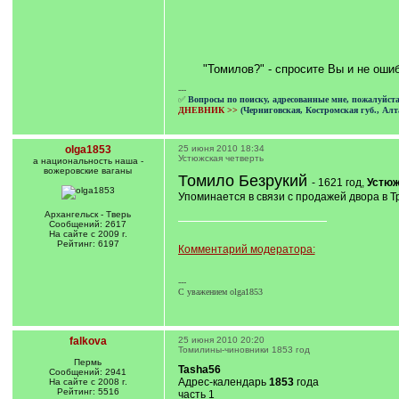
"Томилов?" - спросите Вы и не оши
---
✅
Вопросы по поиску, адресованные мне, пожалуйст
ДНЕВНИК >>
(Черниговская, Костромская губ., Алт
olga1853
25 июня 2010 18:34
Устюжская четверть
а национальность наша -
вожеровские ваганы
Томило Безрукий
- 1621 год,
Устюж
Упоминается в связи с продажей двора в Т
Архангельск - Тверь
Сообщений: 2617
На сайте с 2009 г.
Рейтинг: 6197
Комментарий модератора:
---
С уважением olga1853
falkova
25 июня 2010 20:20
Томилины-чиновники 1853 год
Пермь
Tasha56
Сообщений: 2941
Адрес-календарь
1853
года
На сайте с 2008 г.
Рейтинг: 5516
часть 1