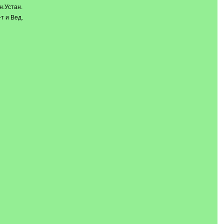
н.Устан.
т и Вед.