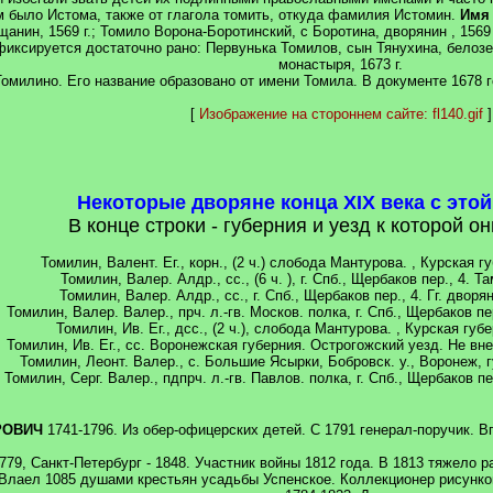
 было Истома, также от глагола томить, откуда фамилия Истомин.
Имя 
нин, 1569 г.; Томило Ворона-Боротинский, с Боротина, дворянин , 1569 
иксируется достаточно рано: Первунька Томилов, сын Тянухина, белозерс
монастыря, 1673 г.
омилино. Его название образовано от имени Томила. В документе 1678 
[
Изображение на стороннем сайте: fl140.gif
]
Некоторые дворяне конца XIX века с это
В конце строки - губерния и уезд к которой о
Томилин, Валент. Ег., корн., (2 ч.) слобода Мантурова. , Курская г
Томилин, Валер. Алдр., сс., (6 ч. ), г. Спб., Щербаков пер., 4. 
Томилин, Валер. Алдр., сс., г. Спб., Щербаков пер., 4. Гг. двор
Томилин, Валер. Валер., прч. л.-гв. Москов. полка, г. Спб., Щербаков пе
Томилин, Ив. Ег., дсс., (2 ч.), слобода Мантурова. , Курская губ
Томилин, Ив. Ег., сс. Воронежская губерния. Острогожский уезд. Не вн
Томилин, Леонт. Валер., с. Большие Ясырки, Бобровск. у., Воронеж, г
Томилин, Серг. Валер., пдпрч. л.-гв. Павлов. полка, г. Спб., Щербаков п
РОВИЧ
1741-1796. Из обер-офицерских детей. С 1791 генерал-поручик. 
779, Санкт-Петербург - 1848. Участник войны 1812 года. В 1813 тяжело 
 Влаел 1085 душами крестьян усадьбы Успенское. Коллекционер рис