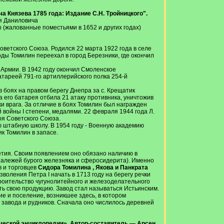
ча Князева 1785 года: Издание С.Н. Тройницкого".
я Даниловича
 (жалованные поместьями в 1652 и других годах)
ветского Союза. Родился 22 марта 1922 года в селе
оды Томилин переехал в город Березники, где окончил
 Армии. В 1942 году окончил Смоленское
тареей 791-го артиллерийского полка 254-й
 боях на правом берегу Днепра за с. Крещатик
а его батарея отбила 21 атаку противника, уничтожив
и врага. За отличие в боях Томилин был награжден
войны I степени, медалями. 22 февраля 1944 года Л.
оя Советского Союза.
 штабную школу. В 1954 году - Военную академию
ик Томилин в запасе.
летия. Своим появлением оно обязано наличию в
алежей бурого железняка и сферосидерита). Именно
в и торговцев
Сидора Томилина , Якова и Панкрата
воления Петра I начать в 1713 году на берегу речки
троительство чугунолитейного и железоделательного
ать свою продукцию. Завод стал называться Истьинским.
ие и поселение, возникшее здесь, в котором
 завода и рудников. Сначала оно числилось деревней
ческой энциклопедии». Автор-составитель — Арсен