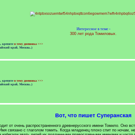
Интересное в теме -
300 лет рода Томиловых.
а, крепите
в тему дневника >>>
айский край, Москва..)
а, крепите
в тему дневника >>>
айский край, Москва..)
Вот, что пишет Суперанская
дит от очень распространенного древнерусского имени Томило. Оно вс
мя связано с глаголом томить. Когда младенец плохо спит по ночам, не
ки избегали звать детей их подлинными православными именами и часто