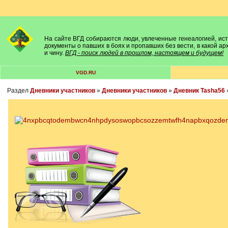
На сайте ВГД собираются люди, увлеченные генеалогией, исто
документы о павших в боях и пропавших без вести, в какой а
и чину.
ВГД - поиск людей в прошлом, настоящем и будущем!
VGD.RU
Раздел
Дневники участников
»
Дневники участников
»
Дневник Tasha56