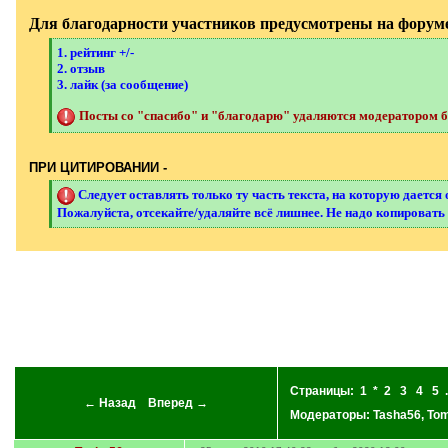
Для благодарности участников предусмотрены на форуме
[
1. рейтинг +/-
q
2. отзыв
]
3. лайк (за сообщение)
Посты со "спасибо" и "благодарю" удаляются модератором бе
[
/
q
]
ПРИ ЦИТИРОВАНИИ -
[
Следует оставлять только ту часть текста, на которую дается 
q
Пожалуйста, отсекайте/удаляйте всё лишнее. Не надо копировать 
]
[
/
q
]
Страницы:
1
*
2
3
4
5
.
← Назад
Вперед →
Модераторы:
Tasha56
,
Tom