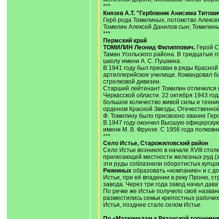
***
Князев А.Т. "Гербовник Анисима Титови
Герб рода Томилиных, потомство Алексе
Томилин Алексей Данилов сын; Томилины
***
Пермский край
ТОМИЛИН Леонид Филиппович.
Герой Со
Таман Усольского района. В тридцатые г
школу имени А. С. Пушкина.
В 1941 году был призван в ряды Красной
артиллерийское училище. Командовал ба
стрелковой дивизии.
Старший лейтенант Томилин отличился в
Черкасской области. 22 октября 1943 год
большое количество живой силы и техник
орденом Красной Звезды, Отечественной 
Ф. Томилину было присвоено звание Гер
В 1947 году окончил Высшую офицерскую
имени М. В. Фрунзе. С 1956 года полковн
***
Село Истье, Старожиловский район
Село Истье возникло в начале XVIII сто
прилегающей местности железных руд (з
эти руды соблазнили оборотистых купцо
Рюминых
образовать «компанию» и с доз
Истьи, при её впадении в реку Проню, с
завода. Через три года завод начал дав
По речке же Истье получило своё назван
разместились семьи крепостных рабочих
Истья, позднее стало селом Истье.
По «Материалам к Рязанской топоними