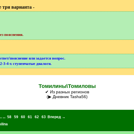
 три варианта -
з пояснения.
ответ/пояснение или задается вопрос.
2-3-4-х ступенчатые диалоги.
Томилины\Томиловы
✔ Из разных регионов
(▶ Дневник Tasha56)
.. ...
58
59
60
61
62
63
Вперед →
ilina