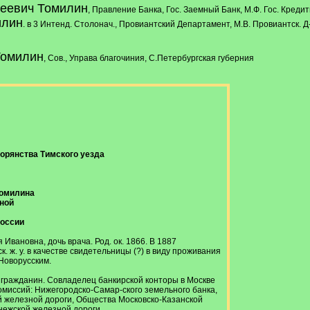
еевич Томилин
, Правление Банка, Гос. Заемный Банк, М.Ф. Гос. Кредит
илин
. в 3 Интенд. Столонач., Провиантский Департамент, М.В. Провиантск. Д-
Томилин
, Сов., Управа благочиния, С.Петербургская губерния
рянства Тимского уезда
Томилина
иной
России
я Ивановна, дочь врача. Род. ок. 1866. В 1887
. ж. у. в качестве свидетельницы (?) в виду проживания
 Новорусским.
 гражданин. Совладелец банкирской конторы в Москве
омиссий: Нижегородско-Самар-ского земельного банка,
 железной дороги, Общества Московско-Казанской
нежской железной дороги.