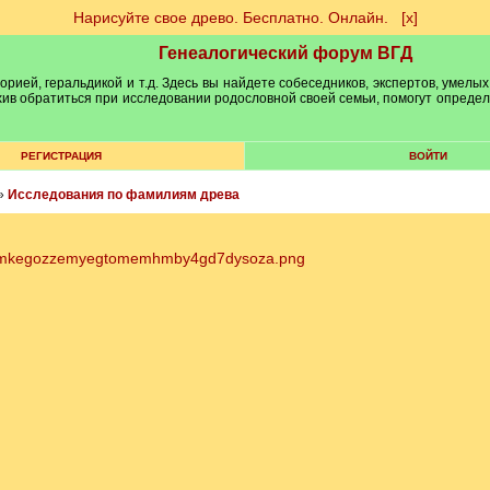
Нарисуйте свое древо. Бесплатно. Онлайн.
[х]
Генеалогический форум ВГД
рией, геральдикой и т.д. Здесь вы найдете собеседников, экспертов, умелых
рхив обратиться при исследовании родословной своей семьи, помогут опреде
РЕГИСТРАЦИЯ
ВОЙТИ
»
Исследования по фамилиям древа