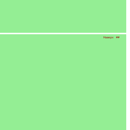
Наверх
##