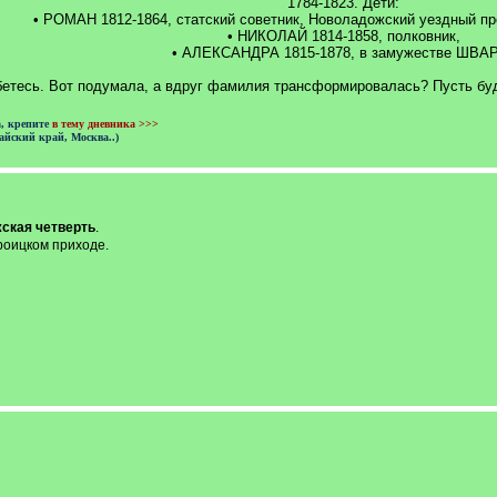
1784-1823. Дети:
• РОМАН 1812-1864, статский советник, Новоладожский уездный пр
• НИКОЛАЙ 1814-1858, полковник,
• АЛЕКСАНДРА 1815-1878, в замужестве ШВА
бетесь. Вот подумала, а вдруг фамилия трансформировалась? Пусть будет
а, крепите
в тему дневника >>>
айский край, Москва..)
ская четверть
.
роицком приходе.