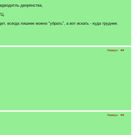
едводитль дворянства,
РЦ.
, всегда лишнее можно "убрать", а вот искать - куда труднее.
Наверх
##
Наверх
##