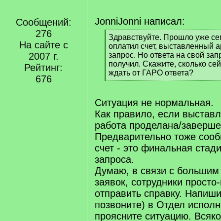
JonniJonni написал:
Сообщений:
276
[
Здравствуйте. Прошло уже се
На сайте с
q
оплатил счет, выставленный а
]
2007 г.
запрос. Но ответа на свой зап
получил. Скажите, сколько се
Рейтинг:
ждать от ГАРО ответа?
676
[
/
q
Ситуация не нормальная.
]
Как правило, если выставл
работа проделана/заверше
Предварительно тоже сооб
счет - это финальная стад
запроса.
Думаю, в связи с большим
заявок, сотрудники просто
отправить справку. Напиши
позвоните) в Отдел исполн
проясните ситуацию. Всяко