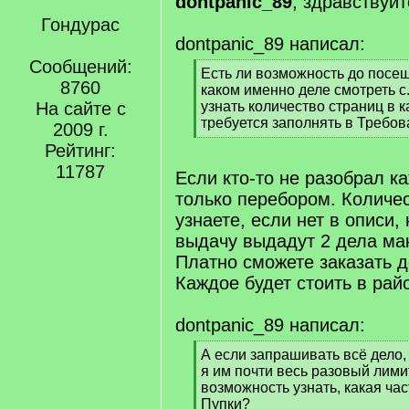
dontpanic_89
, здравствуйт
Гондурас
dontpanic_89 написал:
Сообщений:
[
Есть ли возможность до посещ
8760
q
каком именно деле смотреть с.
]
На сайте с
узнать количество страниц в к
требуется заполнять в Требов
2009 г.
[
Рейтинг:
/
11787
q
Если кто-то не разобрал ка
]
только перебором. Количес
узнаете, если нет в описи,
выдачу выдадут 2 дела ма
Платно сможете заказать д
Каждое будет стоить в рай
dontpanic_89 написал:
[
А если запрашивать всё дело, 
q
я им почти весь разовый лими
]
возможность узнать, какая част
Пупки?