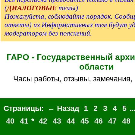
(
ДИАЛОГОВЫЕ
темы).
Пожалуйста, соблюдайте порядок. Сообщ
ответы) из Информативных тем будут у
модератором без пояснений.
ГАРО - Государственный архи
области
Часы работы, отзывы, замечания,
Страницы:
← Назад
1
2
3
4
5
..
40
41
*
42
43
44
45
46
47
48