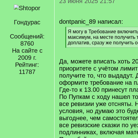
23 июня 2025 21:57
dontpanic_89 написал:
Гондурас
[
Я могу в Требование включит
Сообщений:
q
максимум, на месте получить 
]
8760
доплатив, сразу же получить 
[
На сайте с
/
2009 г.
q
Да, можете вписать хоть 2
Рейтинг:
]
приоритете с учётом лимит
11787
получите то, что выдадут. 
оформите требование на п
Где-то к 13.00 принесут пл
По Пупкам с ходу нашел то
все ревизии уже отсняты. 
условия, но думаю это буд
выгоднее, чем самостояте
все ревизские сказки по уе
подлинниках, включая мат