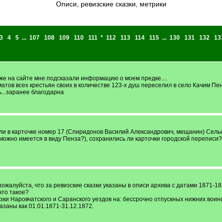
Описи, ревизские сказки, метрики
3
4
5
...
107
108
109
110
111
*
112
113
114
115
...
130
131
132
13
 же на сайте мне подсказали информацию о моем предке....
ич Ахматов всех крестьян своих в количестве 123-х душ переселил в село Качим
...заранее благодарна
ли в карточке номер 17 (Спиридонов Василий Александрович, мещанин) Сельс
зможно имеется в виду Пенза?), сохранились ли карточки городской переписи?
ожалуйста, что за ревизские сказки указаны в описи архива с датами 1871-18
это такое?
азки Наровчатского и Саранского уездов на: бессрочно отпускных нижних воин
азаны как 01.01.1871-31.12.1872.