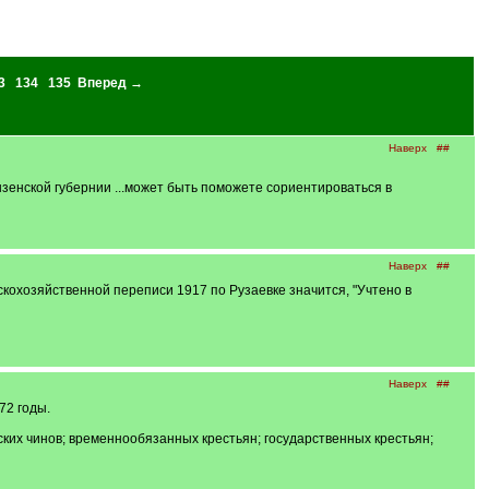
3
134
135
Вперед →
Наверх
##
 Пензенской губернии ...может быть поможете сориентироваться в
Наверх
##
кохозяйственной переписи 1917 по Рузаевке значится, "Учтено в
Наверх
##
72 годы.
ских чинов; временнообязанных крестьян; государственных крестьян;