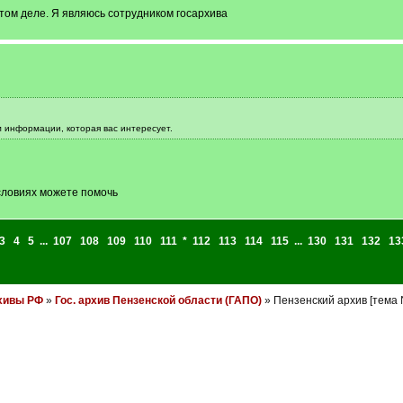
этом деле. Я являюсь сотрудником госархива
м информации, которая вас интересует.
условиях можете помочь
3
4
5
...
107
108
109
110
111
*
112
113
114
115
...
130
131
132
13
хивы РФ
»
Гос. архив Пензенской области (ГАПО)
» Пензенский архив [тема