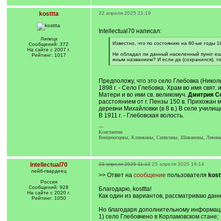
kosttta
22 апреля 2025 21:19
Intellectual70 написал:
Липецк
[
Известно, что по состоянию на 80-ые годы 
Сообщений: 372
q
На сайте с 2007 г.
]
Не обладал ли данный населенный пункт ещ
Рейтинг: 1017
иным названием? И если да (сохранился), т
[
/
q
Предположу, что это село Глебовка (Никол
]
1898 г. - Село Глебовка. Храм во имя свят. 
Матери и во ими св. великомуч.
Дмитрия С
расстоянием от г. Пензы 150 в. Прихожан м. 
деревни Михайловки (в 8 в.) В селе училищ
В 1911 г. - Глебовская волость.
---
Константин
Венценосцевы, Климкины, Сипягины, Шивановы, Левины -
Intellectual70
23 апреля 2025 11:13
25 апреля 2025 16:14
лейб-гвардеец
>> Ответ на
сообщение
пользователя
kost
Россия
Сообщений: 928
Благодарю, kosttta!
На сайте с 2020 г.
Как один из вариантов, рассматриваю дан
Рейтинг: 1050
Но благодаря дополнительному информацио
1) село Глебовчено в Корламовском стане;