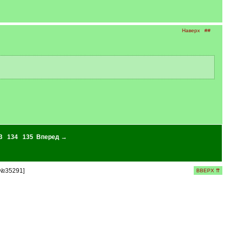
Наверх
##
3
134
135
Вперед →
 №35291]
ВВЕРХ ⇈