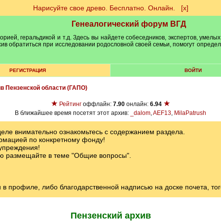
Нарисуйте свое древо. Бесплатно. Онлайн.
[х]
Генеалогический форум ВГД
рией, геральдикой и т.д. Здесь вы найдете собеседников, экспертов, умелых
рхив обратиться при исследовании родословной своей семьи, помогут опреде
РЕГИСТРАЦИЯ
ВОЙТИ
ив Пензенской области (ГАПО)
★
★
Рейтинг
оффлайн:
7.90
онлайн:
6.94
В ближайшее время посетят этот архив:
_dalom
,
AEF13
,
MilaPatrush
еле внимательно ознакомьтесь с содержанием раздела.
мацией по конкретному фонду!
упреждения!
ю размещайте в теме "Общие вопросы".
в профиле, либо благодарственной надписью на доске почета, того
Пензенский архив