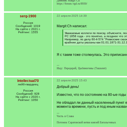
Дневник Margit Ch
https://forum.vgd.ru/8930/
serg-1900
22 апреля 2025 14:39
Россия
Margit Ch написал:
Сообщений: 1019
На сайте с 2021 г.
Рейтинг: 1555
[
Уважаемые коллеги по поиску, объясните, по
q
РС 1858 года - это понятно, а позднее что э
]
Например, по делу 60-4-574 "Ревизские сказ
крайние даты указаны как 01.01.1871-31.12.
[
/
q
Я с таким тоже столкнулась. Это приписанн
]
---
Ищу: Передерей, Цыбиногины (Ташкент)
Intellectual70
22 апреля 2025 15:43
лейб-гвардеец
Добрый день!
Россия
Сообщений: 928
Известно, что по состоянию на 80-ые годы
На сайте с 2020 г.
Рейтинг: 1050
Не обладал ли данный населенный пункт е
момента времени, пусть и под иным назван
---
Честь и Слава
Потомок Саратовской ветви князей Енгалычевых