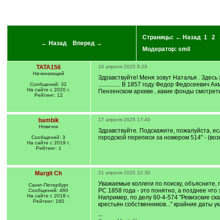
Страницы:
← Назад
1
2
← Назад
Вперед →
Модератор:
smil
TATA156
10 апреля 2025 8:29
Начинающий
Здравствуйте! Меня зовут Наталья . Здесь
............... В 1857 году Федор Федосеев
Сообщений: 32
На сайте с 2020 г.
Пензенском архиве...какие фонды смотреть
Рейтинг: 12
bambik
17 апреля 2025 17:40
Новичок
Здравствуйте. Подскажите, пожалуйста, ес
городской переписи за номером 514" - (во
Сообщений: 3
На сайте с 2019 г.
Рейтинг: 1
Margit Ch
21 апреля 2025 22:30
Уважаемые коллеги по поиску, объясните, п
Санкт-Петербург
РС 1858 года - это понятно, а позднее что 
Сообщений: 460
На сайте с 2018 г.
Например, по делу 60-4-574 "Ревизские ск
Рейтинг: 160
крестьян собственников..." крайние даты ук
---