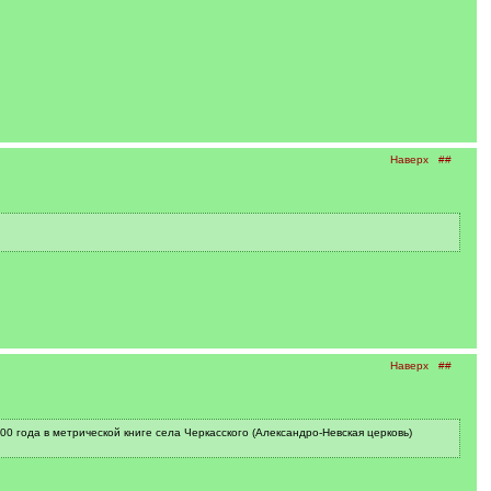
Наверх
##
.
Наверх
##
0 года в метрической книге села Черкасского (Александро-Невская церковь)