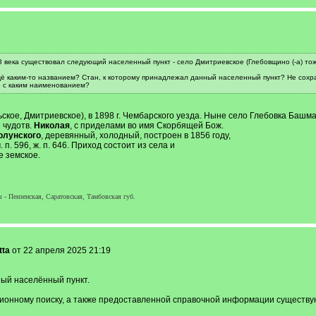
18 века существовал следующий населенный пункт - село Дмитриевское (Глебовщино (-а) то
ё каким-то названием? Стан, к которому принадлежал данный населенный пункт? Не сохра
о с каким наименованием?
ьское, Дмитриевское), в 1898 г. Чембарского уезда. Ныне село Глебовка Башм
и чудотв.
Николая
, с приделами во имя Скорбящей Бож.
олунского
, деревянный, холодный, построен в 1856 году,
п. 596, ж. п. 646. Приход состоит из села и
е земское.
 Пензенская, Саратовская, Тамбовская губ.
tta
от 22 апреля 2025 21:19
ный населённый пункт.
нному поиску, а также предоставленной справочной информации существуют