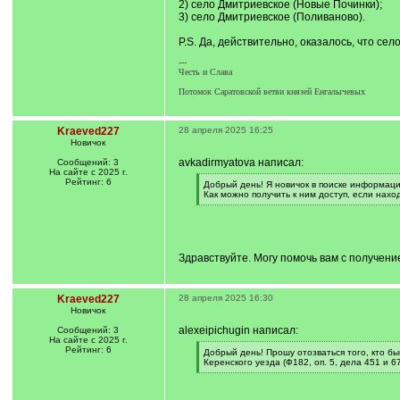
2) село Дмитриевское (Новые Починки);
3) село Дмитриевское (Поливаново).
P.S. Да, действительно, оказалось, что се
---
Честь и Слава
Потомок Саратовской ветви князей Енгалычевых
Kraeved227
28 апреля 2025 16:25
Новичок
avkadirmyatova написал:
Сообщений: 3
На сайте с 2025 г.
Рейтинг: 6
[
Добрый день! Я новичок в поиске информаци
q
Как можно получить к ним доступ, если нахо
]
[
/
q
]
Здравствуйте. Могу помочь вам с получени
Kraeved227
28 апреля 2025 16:30
Новичок
alexeipichugin написал:
Сообщений: 3
На сайте с 2025 г.
Рейтинг: 6
[
Добрый день! Прошу отозваться того, кто бы
q
Керенского уезда (Ф182, оп. 5, дела 451 и 6
]
[
/
q