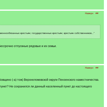
Наверх
##
меннообязанных крестьян; государственных крестьян; крестьян собственников..."
 бессрочно отпускные рядовые и их семьи.
Наверх
##
бовщино (-а) тож) Верхнеломовской округи Пензенского наместничества.
пункт? Не сохранился ли данный населенный пункт до настоящего