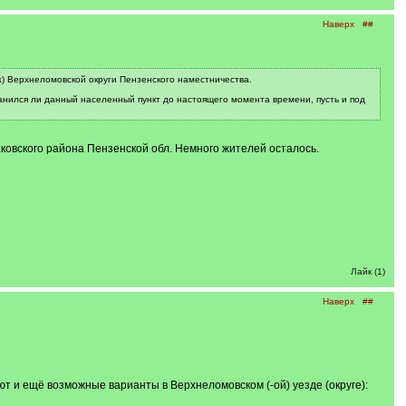
Наверх
##
ж) Верхнеломовской округи Пензенского наместничества.
нился ли данный населенный пункт до настоящего момента времени, пусть и под
аковского района Пензенской обл. Немного жителей осталось.
Лайк (1)
Наверх
##
 и ещё возможные варианты в Верхнеломовском (-ой) уезде (округе):