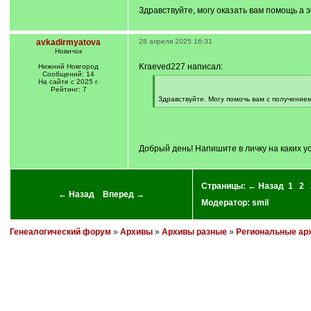
]
Здравствуйте, могу оказать вам помощь а 
avkadirmyatova
28 апреля 2025 16:31
Новичок
Kraeved227 написал:
Нижний Новгород
Сообщений: 14
На сайте с 2025 г.
[
Рейтинг: 7
q
]
Здравствуйте. Могу помочь вам с получение
[
/
q
]
Добрый день! Напишите в личку на каких 
Страницы:
← Назад
1
2
← Назад
Вперед →
Модератор:
smil
Генеалогический форум
»
Архивы
»
Архивы разные
»
Региональные ар