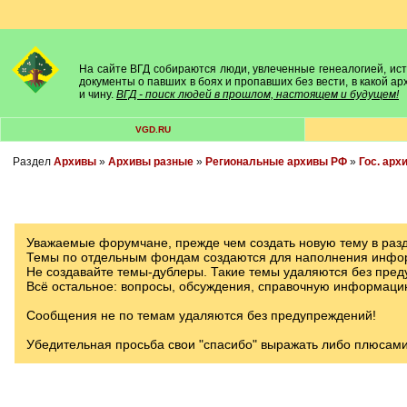
На сайте ВГД собираются люди, увлеченные генеалогией, исто
документы о павших в боях и пропавших без вести, в какой а
и чину.
ВГД - поиск людей в прошлом, настоящем и будущем!
VGD.RU
Раздел
Архивы
»
Архивы разные
»
Региональные архивы РФ
»
Гос. арх
Уважаемые форумчане, прежде чем создать новую тему в разд
Темы по отдельным фондам создаются для наполнения инфор
Не создавайте темы-дублеры. Такие темы удаляются без пред
Всё остальное: вопросы, обсуждения, справочную информаци
Сообщения не по темам удаляются без предупреждений!
Убедительная просьба свои "спасибо" выражать либо плюсами 