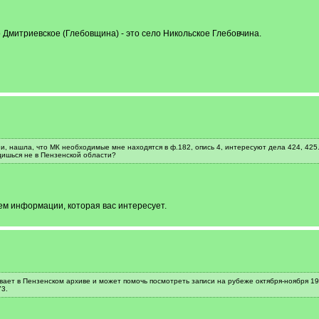
ло Дмитриевское (Глебовщина) - это село Никольское Глебовчина.
и, нашла, что МК необходимые мне находятся в ф.182, опись 4, интересуют дела 424, 425
дишься не в Пензенской области?
ем информации, которая вас интересует.
вает в Пензенском архиве и может помочь посмотреть записи на рубеже октября-ноября 190
73.