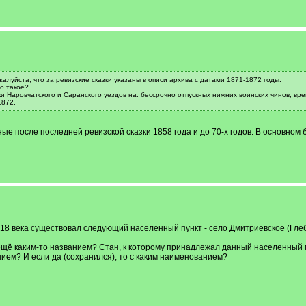
жалуйста, что за ревизские сказки указаны в описи архива с датами 1871-1872 годы.
то такое?
ки Наровчатского и Саранского уездов на: бессрочно отпускных нижних воинских чинов; вре
1872.
ые после последней ревизской сказки 1858 года и до 70-х годов. В основном
 18 века существовал следующий населенный пункт - село Дмитриевское (Гле
щё каким-то названием? Стан, к которому принадлежал данный населенный 
ием? И если да (сохранился), то с каким наименованием?