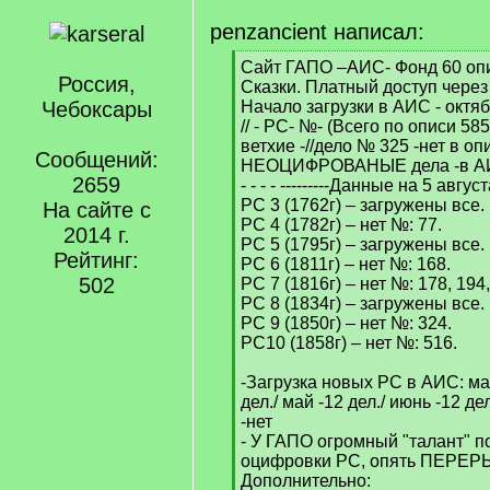
penzancient написал:
[
Сайт ГАПО –АИС- Фонд 60 опи
Россия,
q
Сказки. Платный доступ через
]
Чебоксары
Начало загрузки в АИС - октяб
// - РС- №- (Всего по описи 585 
ветхие -//дело № 325 -нет в оп
Сообщений:
НЕОЦИФРОВАНЫЕ дела -в АИ
2659
- - - - ---------Данные на 5 августа
РС 3 (1762г) – загружены все.
На сайте с
РС 4 (1782г) – нет №: 77.
2014 г.
РС 5 (1795г) – загружены все.
Рейтинг:
РС 6 (1811г) – нет №: 168.
502
РС 7 (1816г) – нет №: 178, 194,
РС 8 (1834г) – загружены все.
РС 9 (1850г) – нет №: 324.
РС10 (1858г) – нет №: 516.
-Загрузка новых РС в АИС: март
дел./ май -12 дел./ июнь -12 дел
-нет
- У ГАПО огромный "талант" п
оцифровки РС, опять ПЕРЕРЫ
Дополнительно: