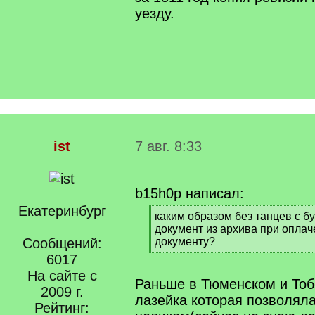
уезду.
ist
7 авг. 8:33
b15h0p написал:
Екатеринбург
[
каким образом без танцев с б
q
документ из архива при оплач
]
Сообщений:
документу?
[
6017
/
На сайте с
q
Раньше в Тюменском и То
2009 г.
]
лазейка которая позволяла
Рейтинг: