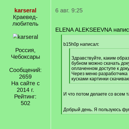
karseral
6 авг. 9:25
Краевед-
любитель
ELENA ALEKSEEVNA напис
[
q
b15h0p написал:
]
Россия,
[
Чебоксары
q
Здравствуйте, каким образ
]
бубном можно скачать док
оплаченном доступе к док
Сообщений:
Через меню разработчика 
2659
кусками картинки скачиваю
На сайте с
[
2014 г.
/
И что потом делаете со всем 
q
Рейтинг:
]
502
Добрый день. Я пользуюсь фу
[
/
q