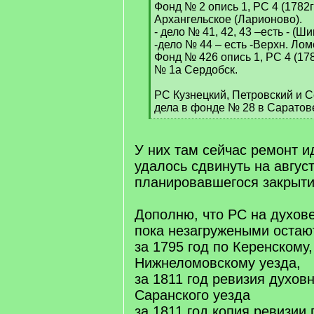
Фонд № 2 опись 1, РС 4 (1782г)
Архангельское (Ларионово).
- дело № 41, 42, 43 –есть - (Ш
-дело № 44 – есть -Верхн. Лом
Фонд № 426 опись 1, РС 4 (178
№ 1а Сердобск.
РС Кузнецкий, Петровский и С
дела в фонде № 28 в Саратов
[
/
q
У них там сейчас ремонт ид
]
удалось сдвинуть на авгус
планировавшегося закрыти
Дополню, что РС на духове
пока незагружеными остают
за 1795 год по Керенскому
Нижнеломовскому уезда,
за 1811 год ревизия духов
Саранского уезда
за 1811 год копия ревизии