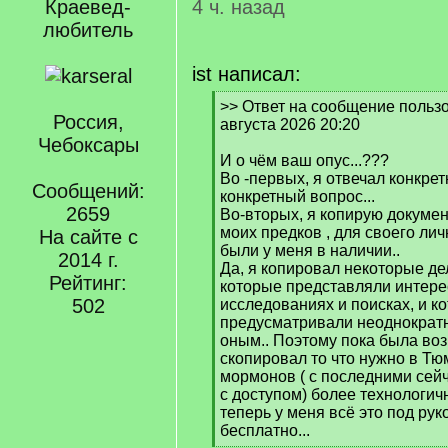
Краевед-
4 ч. назад
любитель
ist написал:
[
>> Ответ на сообщение пользов
Россия,
q
августа 2026 20:20
]
Чебоксары
И о чём ваш опус...???
Во -первых, я отвечал конкрет
Сообщений:
конкретный вопрос...
2659
Во-вторых, я копирую докуме
моих предков , для своего лич
На сайте с
были у меня в наличии..
2014 г.
Да, я копировал некоторые де
Рейтинг:
которые представляли интере
502
исследованиях и поисках, и к
предусматривали неоднократ
оным.. Поэтому пока была во
скопировал то что нужно в Тю
мормонов ( с последними се
с доступом) более технологич
теперь у меня всё это под рук
бесплатно...