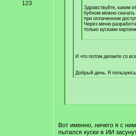
q
123
]
Здравствуйте, каким о
бубном можно скачать 
при оплаченном доступ
Через меню разработч
только кусками картин
[
/
q
И что потом делаете со вс
]
Добрый день. Я пользуюс
[
/
q
]
[
/
q
]
Вот именно, ничего я с ни
пытался куски в ИИ засунут