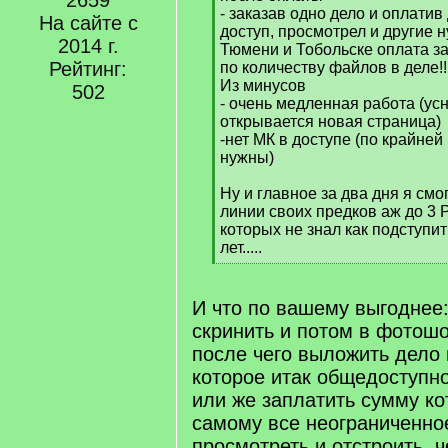
2659
- заказав одно дело и оплати
На сайте с
доступ, просмотрел и другие н
2014 г.
Тюмени и Тобольске оплата за
Рейтинг:
по количеству файлов в деле!!
Из минусов
502
- очень медленная работа (ус
открывается новая страница)
-нет МК в доступе (по крайней
нужны)
Ну и главное за два дня я смо
линии своих предков аж до 3 Р
которых не знал как подступи
лет.....
[
/
q
И что по вашему выгоднее
]
скринить и потом в фотошо
после чего выложить дело 
которое итак общедоступно
или же заплатить сумму ко
самому все неограниченно
просмотреть и отстроить, ч