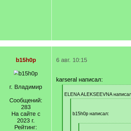
]
b15h0p
6 авг. 10:15
karseral написал:
г. Владимир
[
q
ELENA ALEKSEEVNA написал
]
Сообщений:
[
283
q
На сайте с
]
b15h0p написал:
2023 г.
Рейтинг:
[