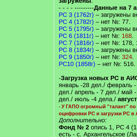
загружены
.
- - - - ---------
Данные на 7 а
РС 3 (1762г)
– загружены в
РС 4 (1782г)
– нет №: 77.
РС 5 (1795г)
– загружены в
РС 6 (1811г)
– нет №:
168
.
РС 7 (1816г)
– нет №: 178,
РС 8 (1834г)
– загружены в
РС 9 (1850г)
– нет №:
324
.
РС10 (1858г)
– нет №: 516.
-
Загрузка новых РС в АИС 
январь -28 дел./ февраль -
дел./ апрель - 7 дел./ май 
дел./ июль -4 дела./
август
-
У ГАПО огромный "талант" по 
оцифровки РС и загрузки РС в 
Дополнительно:
Фонд № 2
опись 1, РС 4 (1
есть - с. Архангельское (Л