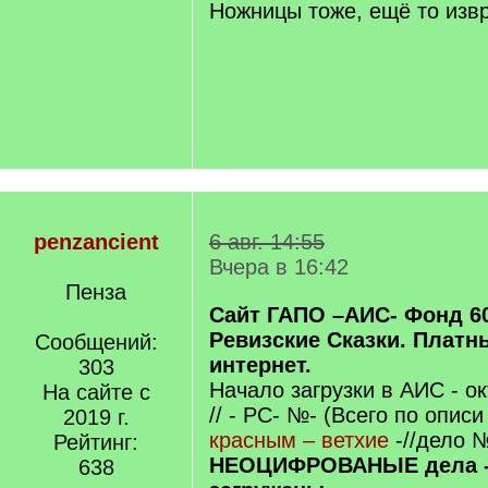
Ножницы тоже, ещё то изв
penzancient
6 авг. 14:55
Вчера в 16:42
Пенза
Сайт ГАПО –АИС- Фонд 60
Ревизские Сказки. Платн
Сообщений:
интернет.
303
Начало загрузки в АИС - ок
На сайте с
// - РС- №- (Всего по описи 
2019 г.
красным – ветхие
-//дело №
Рейтинг:
НЕОЦИФРОВАНЫЕ дела -
638