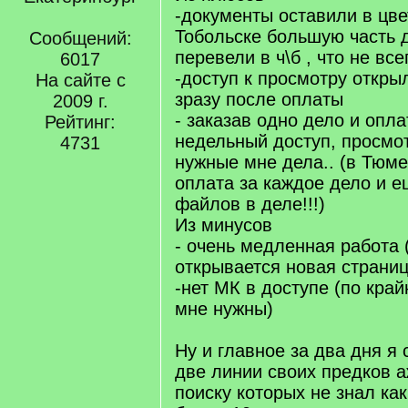
-документы оставили в цве
Тобольске большую часть 
Сообщений:
перевели в ч\б , что не вс
6017
-доступ к просмотру откры
На сайте с
зразу после оплаты
2009 г.
- заказав одно дело и опла
Рейтинг:
недельный доступ, просмот
4731
нужные мне дела.. (в Тюме
оплата за каждое дело и е
файлов в деле!!!)
Из минусов
- очень медленная работа 
открывается новая страниц
-нет МК в доступе (по край
мне нужны)
Ну и главное за два дня я
две линии своих предков аж
поиску которых не знал ка