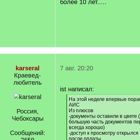
более 10 лет.....
karseral
7 авг. 20:20
Краевед-
любитель
ist написал:
[
На этой неделе впервые пора
q
АИС
]
Россия,
Из плюсов
-документы оставили в цвете 
Чебоксары
большую часть документов пере
всегда хорошо)
Сообщений:
-доступ к просмотру открылся
после оплаты