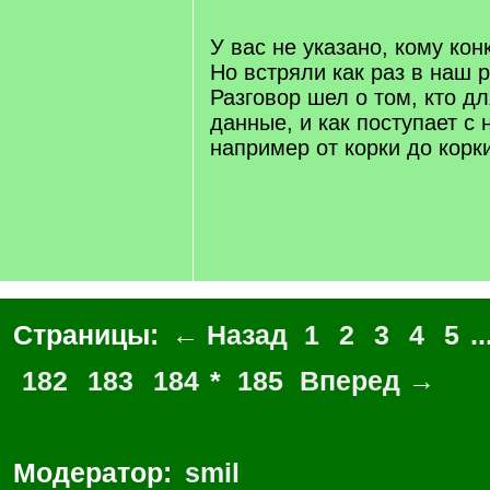
[
/
q
У вас не указано, кому кон
]
Но встряли как раз в наш р
Разговор шел о том, кто дл
данные, и как поступает с 
например от корки до корки
Страницы:
← Назад
1
2
3
4
5
..
182
183
184
*
185
Вперед →
Модератор:
smil