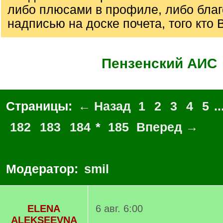
либо плюсами в профиле, либо бла
надписью на доске почета, того кто 
Пензенский АИС
Страницы:
← Назад
1
2
3
4
5
..
182
183
184
*
185
Вперед →
Модератор:
smil
ELENA
6 авг. 6:00
ALEKSEEVNA