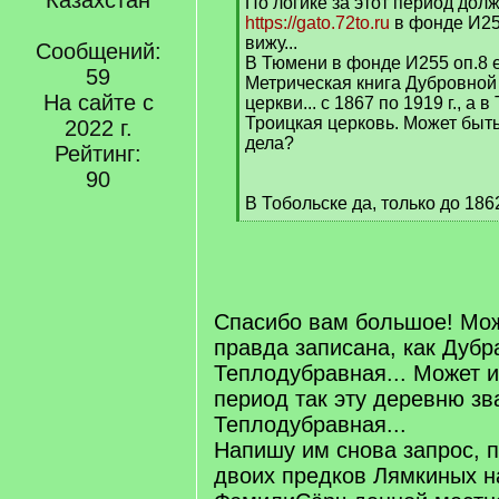
Казахстан
q
По логике за этот период дол
]
https://gato.72to.ru
в фонде И255
вижу...
Сообщений:
В Тюмени в фонде И255 оп.8 е
59
Метрическая книга Дубровной
На сайте с
церкви... с 1867 по 1919 г., а
Троицкая церковь. Может быть
2022 г.
дела?
Рейтинг:
90
В Тобольске да, только до 186
[
/
q
]
Спасибо вам большое! Мож
правда записана, как Дубр
Теплодубравная... Может и
период так эту деревню зв
Теплодубравная...
Напишу им снова запрос, 
двоих предков Лямкиных н