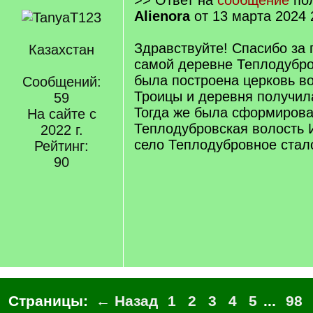
>> Ответ на
сообщение
пол
Alienora
от 13 марта 2024 
Здравствуйте! Спасибо за 
Казахстан
самой деревне Теплодубро
была построена церковь в
Сообщений:
Троицы и деревня получила
59
Тогда же была сформиров
На сайте с
Теплодубровская волость 
2022 г.
село Теплодубровное стал
Рейтинг:
90
Страницы:
← Назад
1
2
3
4
5
...
98