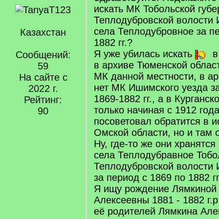
искать МК Тобольской губе
Теплодубровской волости 
села Теплодубровное за пе
Казахстан
1882 гг.?
Я уже убилась искать
в
Сообщений:
в архиве Тюменской област
59
МК данной местности, в ар
На сайте с
нет МК Ишимского уезда за
2022 г.
1869-1882 гг., а в Курганс
Рейтинг:
только начиная с 1912 год
90
посоветовал обратится в и
Омской области, но и там о
Ну, где-то же они хранятся
села Теплодубравное Тобо
Теплодубровской волости 
за период с 1869 по 1882 г
Я ищу рождение Лямкиной
Алексеевны 1881 - 1882 г.р
её родителей Лямкина Але