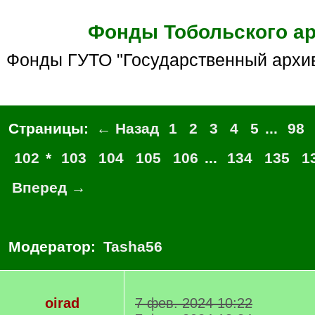
Фонды Тобольского а
Фонды ГУТО "Государственный архив 
Страницы:
← Назад
1
2
3
4
5
...
98
102
*
103
104
105
106
...
134
135
1
Вперед →
Модератор:
Tasha56
oirad
7 фев. 2024 10:22