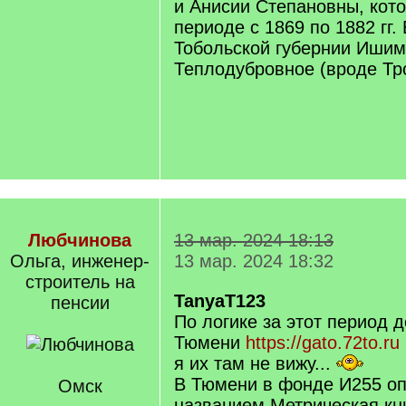
и Анисии Степановны, кото
периоде с 1869 по 1882 гг.
Тобольской губернии Ишимс
Теплодубровное (вроде Тро
Любчинова
13 мар. 2024 18:13
Ольга, инженер-
13 мар. 2024 18:32
строитель на
TanyaT123
пенсии
По логике за этот период 
Тюмени
https://gato.72to.ru
я их там не вижу...
В Тюмени в фонде И255 оп.
Омск
названием Метрическая кн