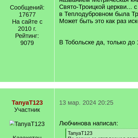
Свято-Троицкой церкви... с 
Сообщений:
в Теплодубровном была Тр
17677
Может быть это как раз ис
На сайте с
2010 г.
Рейтинг:
В Тобольске да, только до 
9079
TanyaT123
13 мар. 2024 20:25
Участник
Любчинова написал:
[
TanyaT123