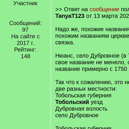
Участник
>> Ответ на
сообщение
пол
TanyaT123
от 13 марта 202
Сообщений:
Надо же, похожие названия
97
похожим названиям церкве
На сайте с
связка.
2017 г.
Рейтинг:
Нюанс, село Дубровное (в 
148
свое название не меняло, 
название примерно с 1750 
Так что к сожалению, это н
две разных местности:
Тобольская губерния
Тобольский
уезд
Дубровная волость
село Дубровное
Тобольская губерния