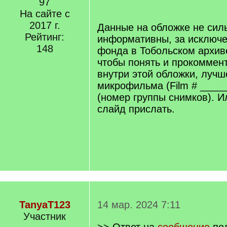
97
q
/
]
На сайте с
q
]
2017 г.
Данные на обложке не сил
Рейтинг:
информативны, за исключ
148
фонда в Тобольском архив
чтобы понять и прокоммент
внутри этой обложки, лучш
микрофильма (Film # ____
(номер группы снимков). И
слайд прислать.
TanyaT123
14 мар. 2024 7:11
Участник