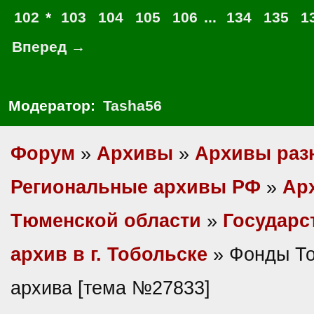
102
*
103
104
105
106
...
134
135
1
Вперед →
Модератор:
Tasha56
Форум
»
Архивы
»
Архивы раз
Региональные архивы РФ
»
Ар
Тюменской области
»
Государс
архив в г. Тобольске
» Фонды То
архива [тема №27833]