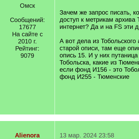
]
Омск
/
q
Зачем же запрос писать, к
]
доступ к метрикам архива
Сообщений:
интернет? Да и на FS эти 
17677
На сайте с
А вот дела из Тобольского
2010 г.
старой описи, там еще опис
Рейтинг:
опись 15. И у них путаница
9079
Тобольска, какие из Тюмен
если фонд И156 - это Тобо
фонд И255 - Тюменские
Alienora
13 мар. 2024 23:58