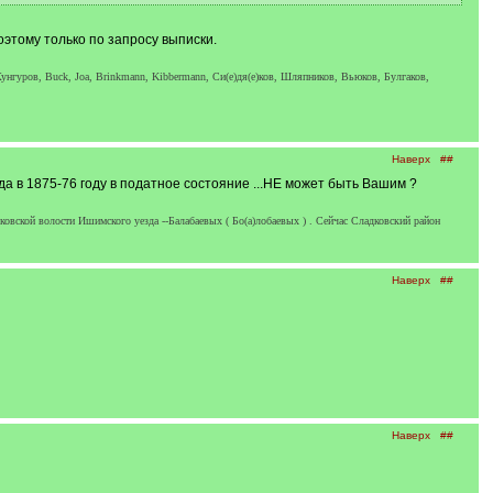
оэтому только по запросу выписки.
унгуров, Buck, Joa, Brinkmann, Kibbermann, Си(е)дя(е)ков, Шляпников, Вьюков, Булгаков,
Наверх
##
а в 1875-76 году в податное состояние ...НЕ может быть Вашим ?
овской волости Ишимского уезда --Балабаевых ( Бо(а)лобаевых ) . Сейчас Сладковский район
Наверх
##
Наверх
##