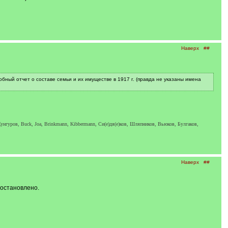
Наверх
##
ный отчет о составе семьи и их имуществе в 1917 г. (правда не указаны имена
унгуров, Buck, Joa, Brinkmann, Kibbermann, Си(е)дя(е)ков, Шляпников, Вьюков, Булгаков,
Наверх
##
остановлено.