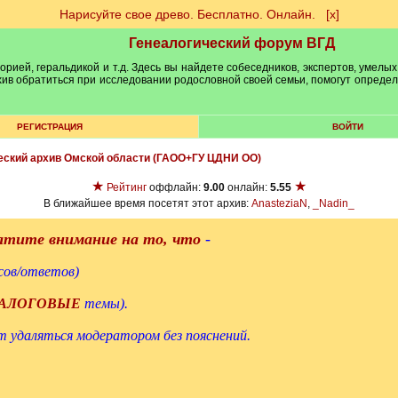
Нарисуйте свое древо. Бесплатно. Онлайн.
[х]
Генеалогический форум ВГД
рией, геральдикой и т.д. Здесь вы найдете собеседников, экспертов, умелых
рхив обратиться при исследовании родословной своей семьи, помогут опреде
РЕГИСТРАЦИЯ
ВОЙТИ
еский архив Омской области (ГАОО+ГУ ЦДНИ ОО)
★
★
Рейтинг
оффлайн:
9.00
онлайн:
5.55
В ближайшее время посетят этот архив:
AnasteziaN
,
_Nadin_
ратите внимание на то, что
-
сов/ответов)
АЛОГОВЫЕ
темы).
 удаляться модератором без пояснений.