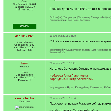
q
[
Омск
]
/
Сообщений: 17678
q
На сайте с 2010 г.
Если бы дело было в ПФС, то отсканировали
]
Рейтинг: 9079
---
Любчин(ов), Пострешкин (Пострехин), Свидерский(ой)(ов)
Рождественский, фон Йорк, Костюков
ONLINE
мал30121926
19 апреля 2015 16:28
CHTZ - искала своих по ссыльным и встрет
Усть - Илимск
Сообщений: 182
---
На сайте с 2013 г.
Тюкалинский уезд Драгунская волость , дер Называиха -и
Рейтинг: 284
Тюменской обл
hww
29 апреля 2015 13:41
Новичок
Хотелось бы узнать больше о моих дедушке
Омск
Сообщений: 5
Чебакова Анна Лукьяновна
На сайте с 2015 г.
Карандейкин Петр Алексеевич
Рейтинг: 1
---
Ищу сведения о Пудов, Карандейкин, Криволапов, Чебако
rsashchenko
29 апреля 2015 16:34
Участник
Подскажите, пожалуйста, кто сейчас в архи
- д. Николаевка, Саргатский район