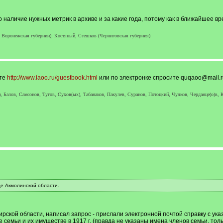
о наличие нужных метрик в архиве и за какие года, потому как в ближайшее в
 Воронежская губернии); Костяный, Стешков (Черниговская губерния)
йте
http://www.iaoo.ru/guestbook.html
или по электронке спросите quqaoo@mail.ru
, Балов, Самсонов, Тугов, Сухов(ых), Табанаков, Пакулев, Суранов, Потоцкий, Чулков, Черданце(о)в, К
е Акмолинской области.
рской области, написал запрос - прислали электронной почтой справку с ук
 семьи и их имуществе в 1917 г. (правда не указаны имена членов семьи, толь