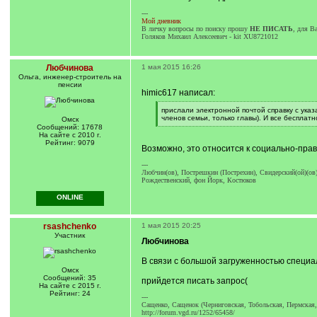
---
Мой дневник
В личку вопросы по поиску прошу
НЕ ПИСАТЬ
, для В
Голяков Михаил Алексеевич - kit XU8721012
Любчинова
1 мая 2015 16:26
Ольга, инженер-строитель на
пенсии
himic617 написал:
[
прислали электронной почтой справку с ука
q
членов семьи, только главы). И все бесплатн
Омск
]
[
Сообщений: 17678
/
На сайте с 2010 г.
q
Рейтинг: 9079
Возможно, это относится к социально-прав
]
---
Любчин(ов), Пострешкин (Пострехин), Свидерский(ой)(ов)
Рождественский, фон Йорк, Костюков
ONLINE
rsashchenko
1 мая 2015 20:25
Участник
Любчинова
В связи с большой загруженностью специ
Омск
Сообщений: 35
прийдется писать запрос(
На сайте с 2015 г.
Рейтинг: 24
---
Сащенко, Сащенок (Черниговская, Тобольская, Пермская,
http://forum.vgd.ru/1252/65458/