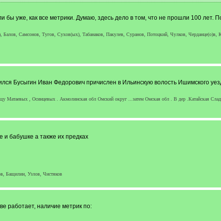
 бы уже, как все метрики. Думаю, здесь дело в том, что не прошли 100 лет. П
, Балов, Самсонов, Тугов, Сухов(ых), Табанаков, Пакулев, Суранов, Потоцкий, Чулков, Черданце(о)в, К
ился Бусыгин Иван Федорович причислен в Ильинскую волость Ишимского уезд
щу Матаевых , Осинцевых . Акмолинская обл Омский округ ...затем Омская обл . В дер .Катайская Сладк
 и бабушке а также их предках
в, Бащилин, Узлов, Чистяков
ве работает, наличие метрик по: