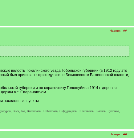
Наверх
##
кую волость Тюкалинского уезда Тобольской губернии (в 1912 году это
вский был приписан к приходу в селе Бекишевском Баженовской волости,
больской губернии и по справочнику Голошубина 1914 г. деревня
церкви в с. Сперановском.
Вам населенные пункты
унгуров, Buck, Joa, Brinkmann, Kibbermann, Си(е)дя(е)ков, Шляпников, Вьюков, Булгаков,
Наверх
##