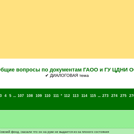
бщие вопросы по документам ГАОО и ГУ ЦДНИ 
✔ ДИАЛОГОВАЯ тема
3
4
5
...
107
108
109
110
111
*
112
113
114
115
...
273
274
275
27
овский фонд, сказали что он на руки не выдается из-за плохого состояния