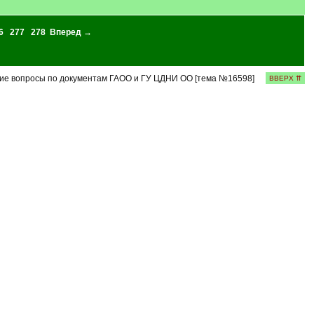
6
277
278
Вперед →
е вопросы по документам ГАОО и ГУ ЦДНИ ОО [тема №16598]
ВВЕРХ ⇈