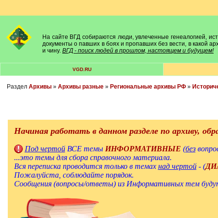
На сайте ВГД собираются люди, увлеченные генеалогией, исто
документы о павших в боях и пропавших без вести, в какой а
и чину.
ВГД - поиск людей в прошлом, настоящем и будущем!
VGD.RU
Раздел
Архивы
»
Архивы разные
»
Региональные архивы РФ
»
Историч
Начиная работать в данном разделе по архиву, об
Под чертой
ВСЕ темы
ИНФОРМАТИВНЫЕ
(
без
вопро
...это темы для сбора справочного материала.
Вся переписка проводится только в темах
над чертой
- (
ДИ
Пожалуйста, соблюдайте порядок.
Сообщения (вопросы/ответы) из Информативных тем будут