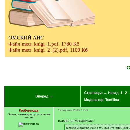
ОМСКИЙ АИС
Файл metr_knigi_1.pdf, 1780 Кб
Файл metr_knigi_2_(2).pdf, 1109 Кб
О
Страницы:
← Назад
1
2
Вперед →
Модератор:
Tomilina
Любчинова
19 апреля 2015 11:49
Ольга, инженер-строитель на
пенсии
rsashchenko написал:
[
в омском архиве еще есть какойто 580й ЗАГС