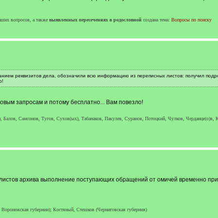
аших вопросов, а также
выявленных пересечениях в родословной
создана тема:
Вопросы по поиску
занием реквизитов дела, обозначили всю информацию из переписных листов: получил подроб
о!
овым запросам и потому бесплатно... Вам повезло!
, Балов, Самсонов, Тугов, Сухов(ых), Табанаков, Пакулев, Суранов, Потоцкий, Чулков, Черданце(о)в, К
алистов архива выполнение поступающих обращений от омичей временно при
 Воронежская губернии); Костяный, Стешков (Черниговская губерния)