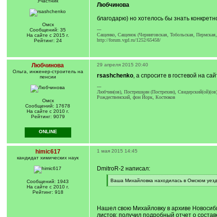
Участник
Любчинова
благодарю) но хотелось бы знать конкретн
Омск
---
Сообщений: 35
Сащенко, Сащенок (Черниговская, Тобольская, Пермская,
На сайте с 2015 г.
http://forum.vgd.ru/1252/65458/
Рейтинг: 24
Любчинова
29 апреля 2015 20:40
Ольга, инженер-строитель на
rsashchenko
, а спросите в гостевой на са
пенсии
---
Любчин(ов), Пострешкин (Пострехин), Свидерский(ой)(ов)
Рождественский, фон Йорк, Костюков
Омск
Сообщений: 17678
На сайте с 2010 г.
Рейтинг: 9079
ONLINE
himic617
1 мая 2015 14:45
кандидат химических наук
DmitroR-2 написал:
[
Ваша Михайловка находилась в Омском уезд
Сообщений: 1943
q
[
На сайте с 2010 г.
]
/
Рейтинг: 918
q
]
Нашел свою Михайловку в архиве Новосиби
листов: получил подробный отчет о составе