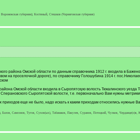
 Воронежская губернии); Костяный, Стешков (Черниговская губерния)
го района Омской области по данным справочника 1912 г. входила в Баженовс
ом на проселочной дороге), по справочнику Голошубина 1914 г. пос.Николае
вском
айона Омской области входила в Сыропятскую волость Тюкалинского уезда То
Сперановского Сыропятской волости, т.е. первоначально Вам нужны метрики 
ах приходов еще не было, надо искать к каким приходам относились нужные 
, Балов, Самсонов, Тугов, Сухов(ых), Табанаков, Пакулев, Суранов, Потоцкий, Чулков, Черданце(о)в, К