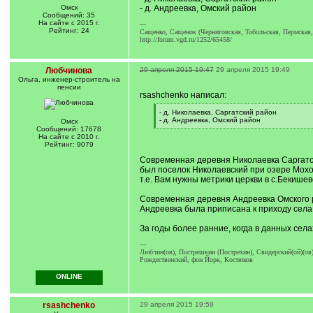
Омск
- д. Андреевка, Омский район
Сообщений: 35
На сайте с 2015 г.
---
Рейтинг: 24
Сащенко, Сащенок (Черниговская, Тобольская, Пермская,
http://forum.vgd.ru/1252/65458/
Любчинова
29 апреля 2015 19:47
29 апреля 2015 19:49
Ольга, инженер-строитель на
пенсии
rsashchenko написал:
[
- д. Николаевка, Саргатский район
q
- д. Андреевка, Омский район
Омск
]
[
Сообщений: 17678
/
На сайте с 2010 г.
q
Рейтинг: 9079
]
Современная деревня Николаевка Саргатско
был поселок Николаевский при озере Мохов
т.е. Вам нужны метрики церкви в с.Бекише
Современная деревня Андреевка Омского р
Андреевка была приписана к приходу села 
За годы более ранние, когда в данных сел
---
Любчин(ов), Пострешкин (Пострехин), Свидерский(ой)(ов)
Рождественский, фон Йорк, Костюков
ONLINE
rsashchenko
29 апреля 2015 19:59