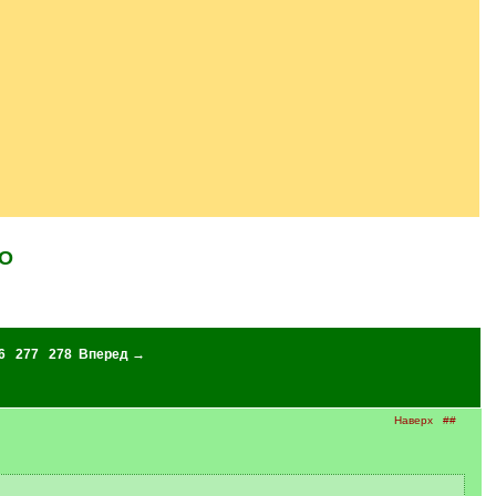
ОО
6
277
278
Вперед →
Наверх
##