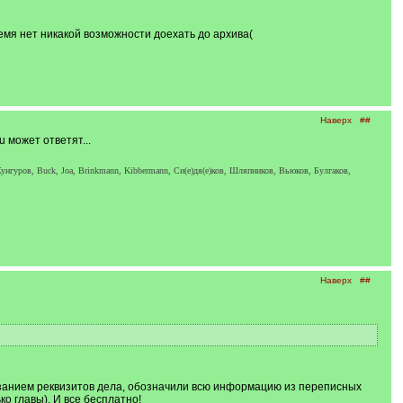
ремя нет никакой возможности доехать до архива(
Наверх
##
 может ответят...
унгуров, Buck, Joa, Brinkmann, Kibbermann, Си(е)дя(е)ков, Шляпников, Вьюков, Булгаков,
Наверх
##
азанием реквизитов дела, обозначили всю информацию из переписных
ко главы). И все бесплатно!