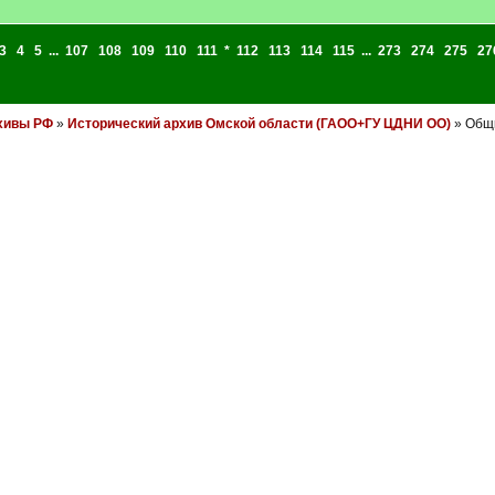
3
4
5
...
107
108
109
110
111
*
112
113
114
115
...
273
274
275
27
хивы РФ
»
Исторический архив Омской области (ГАОО+ГУ ЦДНИ ОО)
» Общи