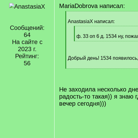
MariaDobrova написал:
[
q
AnastasiaX написал:
]
Сообщений:
[
64
q
ф. 33 оп 6 д. 1534 ну, пожа
На сайте с
]
[
/
2023 г.
q
Рейтинг:
Добрый день! 1534 появилось,
]
56
[
/
q
]
Не заходила несколько дней
радость-то такая)) я знаю 
вечер сегодня)))