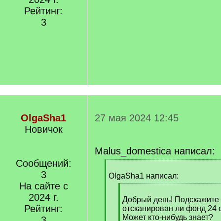
Рейтинг:
3
OlgaSha1
27 мая 2024 12:45
Новичок
Malus_domestica написал:
Сообщений:
[
3
q
OlgaSha1 написал:
]
На сайте с
[
2024 г.
q
Добрый день! Подскажите
Рейтинг:
]
отсканирован ли фонд 24 
Может кто-нибудь знает?
3