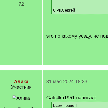
72
С ув.Сергей
[
/
q
]
это по какому уезду, не по
Алика
31 мая 2024 18:33
Участник
Galo4ka1951 написал:
[
Всем привет!