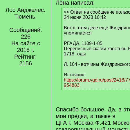
Лёна написал:
Лос Анджелес.
[
>> Ответ на сообщение пользо
Тюмень.
q
24 июня 2023 10:42
]
Вот в этом деле ещё Жиздрин
Сообщений:
упоминается
226
На сайте с
РГАДА. 1109-1-85
Переписные сказки крестьян Б
2018 г.
1718 годы
Рейтинг:
2156
Л. 104 - вотчины Жиздринско
Источник:
https://forum.vgd.ru/post/2418
954883
[
/
q
]
Спасибо большое. Да, в эт
мои предки, а также в
ЦГА г. Москва Ф.421 Моско
ставропигиальный монасты