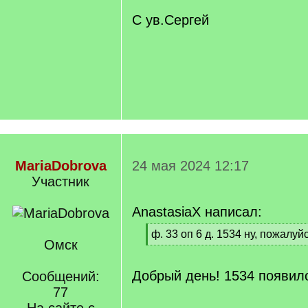
С ув.Сергей
MariaDobrova
24 мая 2024 12:17
Участник
AnastasiaX написал:
[
ф. 33 оп 6 д. 1534 ну, пожалуйс
Омск
q
[
]
/
q
Добрый день! 1534 появило
Сообщений:
]
77