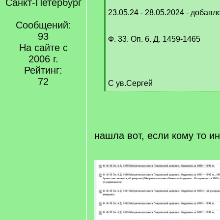
Санкт-Петербург
q
]
23.05.24 - 28.05.2024 - добав
Сообщений:
93
Ф. 33. Оп. 6. Д. 1459-1465
На сайте с
2006 г.
Рейтинг:
72
С ув.Сергей
[
/
q
]
нашла вот, если кому то и