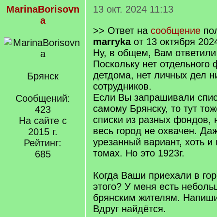
MarinaBorisovn
13 окт. 2024 11:13
a
>> Ответ на
сообщение
пол
marryka
от 13 октября 202
Ну, в общем, Вам ответили 
Поскольку нет отдельного 
детдома, нет личных дел н
Брянск
сотрудников.
Если Вы запрашивали спис
Сообщений:
самому Брянску, то тут тож
423
списки из разных фондов, 
На сайте с
весь город не охвачен. Да
2015 г.
урезанный вариант, хоть и 
Рейтинг:
томах. Но это 1923г.
685
Когда Ваши приехали в го
этого? У меня есть неболь
брянским жителям. Напиш
Вдруг найдётся.