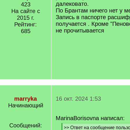
далековато.
423
По Брантам ничего нет у ме
На сайте с
Запись в паспорте расшиф
2015 г.
получается . Кроме "Пенов
Рейтинг:
не прочитывается
685
marryka
16 окт. 2024 1:53
Начинающий
MarinaBorisovna написал:
Сообщений:
[
>> Ответ на сообщение пользо