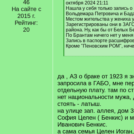
46
q
октября 2024 21:11
]
На сайте с
Нашла у себя только запись о
Вольдемара Петровича и Бад
2015 г.
Местом жительства у жениха у
Рейтинг:
Зарегистрированы они в ЗАГ
20
района. Ну, как бы от Белых Б
По Брантам ничего нет у меня 
Запись в паспорте расшифрова
Кроме "Пеновским РОМ", ниче
[
/
q
]
да , АЗ о браке от 1923 я з
запросила в ГАБО, мне пе
отдельную плату. там по с
нет национальности мужа,
стоять - латыш.
на улице зап. аллея, дом 
София Целен ( Бенкис) и 
Иванович Бенкис.
а сама семья Целен Иоган,