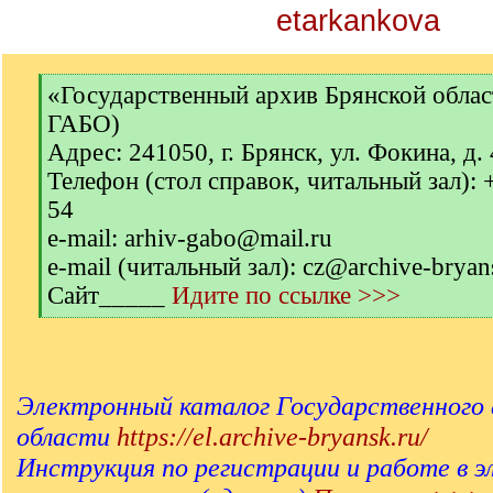
etarkankova
[
«Государственный архив Брянской обла
q
ГАБО)
]
Адрес: 241050, г. Брянск, ул. Фокина, д.
Телефон (стол справок, читальный зал): 
54
e-mail: arhiv-gabo@mail.ru
e-mail (читальный зал): cz@archive-bryan
Сайт_____
Идите по ссылке >>>
[
/
q
]
Электронный каталог Государственного 
области
https://el.archive-bryansk.ru/
Инструкция по регистрации и работе в 