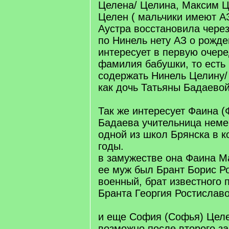
Целена/ Целина, Максим 
Целен ( мальчики имеют А
Аустра восстановила через 
по Нинель нету АЗ о рожд
интересует в первую очер
фамилия бабушки, то есть 
содержать Нинель Целину/
как дочь Татьяны Бадаевой
Так же интересует Фаина 
Бадаева учительница неме
одной из школ Брянска в к
годы.
в замужестве она Фаина М
ее муж был Брант Борис Р
военный, брат известного 
Бранта Георгия Ростиславо
и еще София (Софья) Целе
возможно после второго з