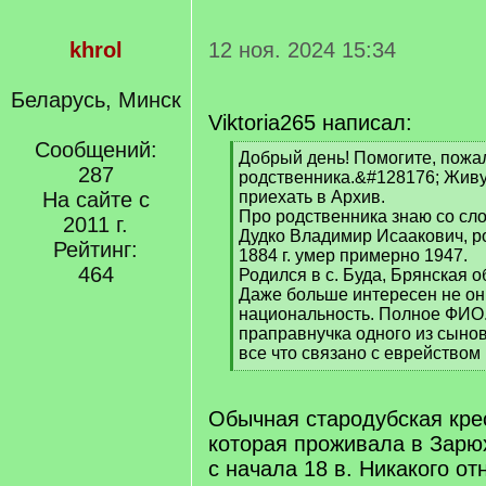
khrol
12 ноя. 2024 15:34
Беларусь, Минск
Viktoria265 написал:
Сообщений:
[
Добрый день! Помогите, пожал
287
q
родственника.&#128176; Живу
]
На сайте с
приехать в Архив.
Про родственника знаю со сл
2011 г.
Дудко Владимир Исаакович, р
Рейтинг:
1884 г. умер примерно 1947.
464
Родился в с. Буда, Брянская о
Даже больше интересен не он, 
национальность. Полное ФИО.
праправнучка одного из сыно
все что связано с еврейством
[
/
q
Обычная стародубская кре
]
которая проживала в Зарю
с начала 18 в. Никакого о