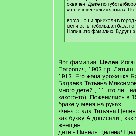
охвачен. Даже по губстатбюро
хоть и в нескольких томах. Но 
Когда Ваши приехали в город?
меня есть небольшая база по
Напишите фамилию. Вдруг на
[
/
q
]
Вот фамилии.
Целен
Иоган
Петрович, 1903 г.р. Латыш.
1913. Его жена уроженка Б
Бадаева Татьяна Максимов
много детей , 11 что ли , н
какого-то). Поженились в 1
браке у меня на руках.
Жена стала Татьяна Целен 
как букву А дописали , как 
женщин.
дети - Нинель Целена/ Цел