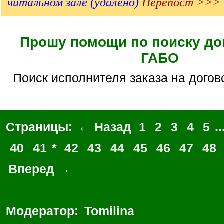
читальном зале (удалено)
Перепост >>>
Прошу помощи по поиску до
ГАБО
Поиск исполнителя заказа на догов
Страницы:
← Назад
1
2
3
4
5
..
40
41
*
42
43
44
45
46
47
48
Вперед →
Модератор:
Tomilina