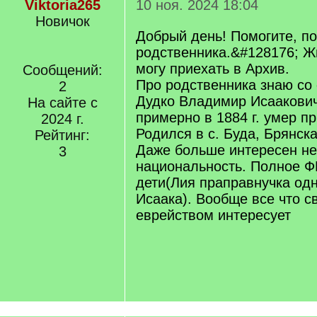
Viktoria265
10 ноя. 2024 18:04
Новичок
Добрый день! Помогите, по
родственника.&#128176; Ж
могу приехать в Архив.
Сообщений:
Про родственника знаю со
2
Дудко Владимир Исаакович
На сайте с
примерно в 1884 г. умер п
2024 г.
Родился в с. Буда, Брянска
Рейтинг:
Даже больше интересен не о
3
национальность. Полное Ф
дети(Лия праправнучка одн
Исаака). Вообще все что с
еврейством интересует