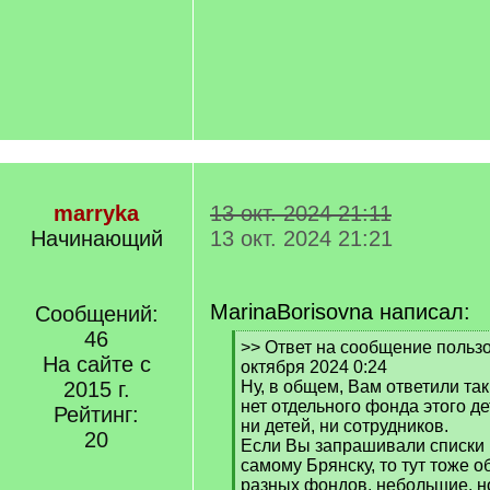
marryka
13 окт. 2024 21:11
Начинающий
13 окт. 2024 21:21
MarinaBorisovna написал:
Сообщений:
46
[
>> Ответ на сообщение пользо
На сайте с
q
октября 2024 0:24
]
2015 г.
Ну, в общем, Вам ответили так,
нет отдельного фонда этого де
Рейтинг:
ни детей, ни сотрудников.
20
Если Вы запрашивали списки
самому Брянску, то тут тоже о
разных фондов, небольшие, но