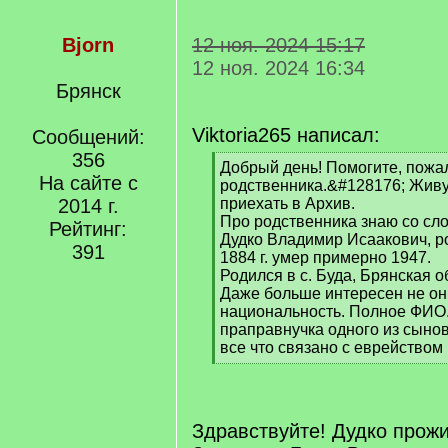
Bjorn
12 ноя. 2024 15:17
12 ноя. 2024 16:34
Брянск
Viktoria265 написал:
Сообщений:
356
[
Добрый день! Помогите, пожал
На сайте с
q
родственника.&#128176; Живу
]
2014 г.
приехать в Архив.
Про родственника знаю со сл
Рейтинг:
Дудко Владимир Исаакович, р
391
1884 г. умер примерно 1947.
Родился в с. Буда, Брянская о
Даже больше интересен не он, 
национальность. Полное ФИО.
праправнучка одного из сыно
все что связано с еврейством
[
/
q
]
Здравствуйте! Дудко прож