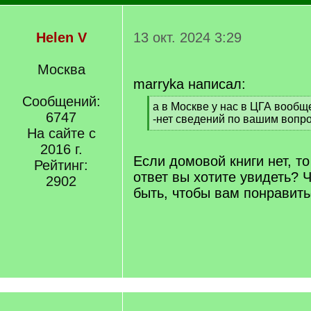
Helen V
13 окт. 2024 3:29
Москва
marryka написал:
Сообщений:
[
а в Москве у нас в ЦГА вооб
6747
q
-нет сведений по вашим вопро
]
На сайте с
[
/
2016 г.
q
Если домовой книги нет, т
Рейтинг:
]
ответ вы хотите увидеть? 
2902
быть, чтобы вам понравит