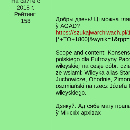
На сайте с
[
/
2018 г.
q
Рейтинг:
]
Добры дзень! Ці можна гля
158
ў AGAD?
https://szukajwarchiwach.pl
[*+TO+1800]&wynik=1&rpp=
Scope and content: Konsens 
polskiego dla Eufrozyny Paco
wileyskiejˡ na cesje dóbr: d
ze wsiami: Wileyka alias Sta
Juchowicze, Ohodnie, Zimor
oszmiański na rzecz Józefa 
wileyskiego.
Дзякуй. Ад сябе магу прап
ў Мінскіх архівах