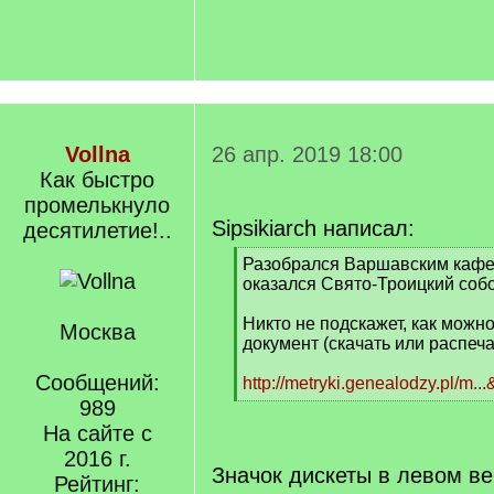
Vollna
26 апр. 2019 18:00
Как быстро
промелькнуло
Sipsikiarch написал:
десятилетие!..
[
Разобрался Варшавским каф
q
оказался Свято-Троицкий собо
]
Никто не подскажет, как можн
Москва
документ (скачать или распеча
Сообщений:
http://metryki.genealodzy.pl/m..
[
989
/
На сайте с
q
2016 г.
]
Значок дискеты в левом ве
Рейтинг: