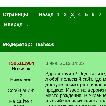
Страницы:
← Назад
1
2
3
4
5
6
7
Вперед →
Модератор:
Tasha56
TS05111964
3 янв. 2019 14:05
Новичок
Здравствуйте! Подскажите,
любой польский сайт, где 
Николаев
доступе посмотреть инфор
предках. Известно вероисп
Сообщений:
место рождения. В Украин
2
в хозяйственных книгах тол
На сайте с