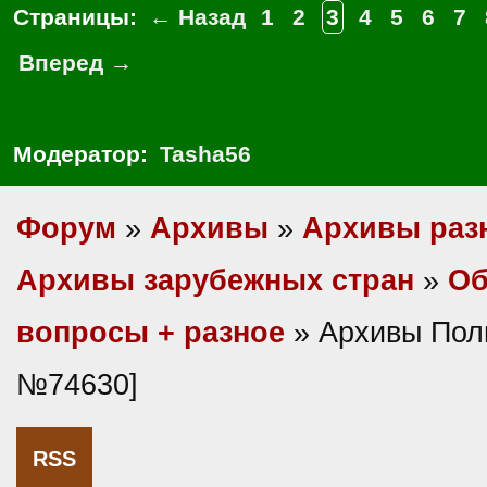
Страницы:
← Назад
1
2
3
4
5
6
7
Вперед →
Модератор:
Tasha56
Форум
»
Архивы
»
Архивы раз
Архивы зарубежных стран
»
О
вопросы + разное
» Архивы Пол
№74630]
RSS