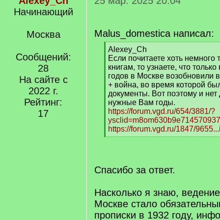
Alexey_Ch
25 мар. 2025 20:04
Начинающий
Malus_domestica написал:
Москва
[
Alexey_Ch
Сообщений:
q
Если почитаете хоть немного
]
28
книгам, то узнаете, что только
годов в Москве возобновили 
На сайте с
+ война, во время которой бы
2022 г.
документы. Вот поэтому и нет
Рейтинг:
нужные Вам годы.
https://forum.vgd.ru/654/3881/?
17
ysclid=m8om630b9e71457093
https://forum.vgd.ru/1847/9655.
[
/
q
]
Спасибо за ответ.
Насколько я знаю, ведение
Москве стало обязательны
прописки в 1932 году, инф