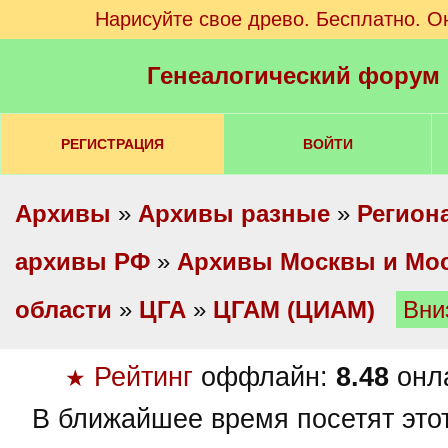
Нарисуйте свое древо. Бесплатно. О
Генеалогический форум
РЕГИСТРАЦИЯ
ВОЙТИ
Архивы
»
Архивы разные
»
Регион
архивы РФ
»
Архивы Москвы и Мо
области
»
ЦГА
»
ЦГАМ (ЦИАМ)
Вни
Рейтинг
оффлайн:
8.48
онл
★
В ближайшее время посетят это