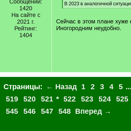
Сообщений:
[
В 2023 в аналогичной ситуаци
1420
q
[
]
На сайте с
/
q
Сейчас в этом плане хуже 
2021 г.
]
Иногородним неудобно.
Рейтинг:
1404
Страницы:
← Назад
1
2
3
4
5
..
519
520
521
*
522
523
524
525
545
546
547
548
Вперед →