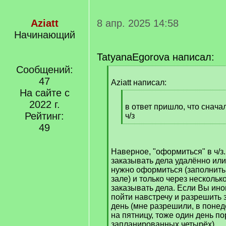
Aziatt
8 апр. 2025 14:58
Начинающий
TatyanaEgorova написал:
Сообщений:
[
47
q
Aziatt написал:
]
На сайте с
[
2022 г.
q
в ответ пришло, что снача
Рейтинг:
]
ч/з
[
49
/
q
Наверное, "оформиться" в ч/з
]
заказывать дела удалённо или
нужно оформиться (заполнить
зале) и только через несколь
заказывать дела. Если Вы ино
пойти навстречу и разрешить з
день (мне разрешили, в понед
на пятницу, тоже один день п
запланированных четырёх).