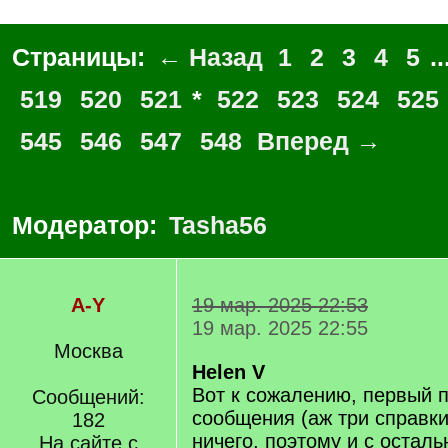
Страницы:
← Назад
1
2
3
4
5
..
519
520
521
*
522
523
524
525
545
546
547
548
Вперед →
Модератор:
Tasha56
A-Y
19 мар. 2025 22:53
19 мар. 2025 22:55
Москва
Helen V
Вот к сожалению, первый п
Сообщений:
сообщения (аж три справки
182
ничего, поэтому и с остал
На сайте с