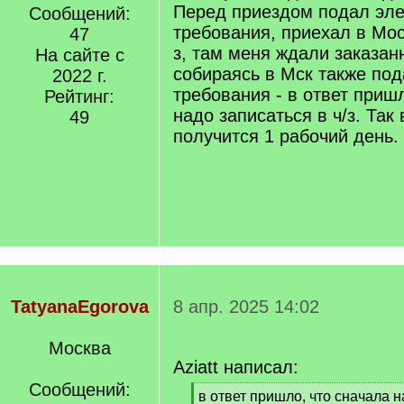
Перед приездом подал эл
Сообщений:
требования, приехал в Моск
47
з, там меня ждали заказан
На сайте с
собираясь в Мск также по
2022 г.
требования - в ответ приш
Рейтинг:
надо записаться в ч/з. Так
49
получится 1 рабочий день.
TatyanaEgorova
8 апр. 2025 14:02
Москва
Aziatt написал:
Сообщений:
[
в ответ пришло, что сначала н