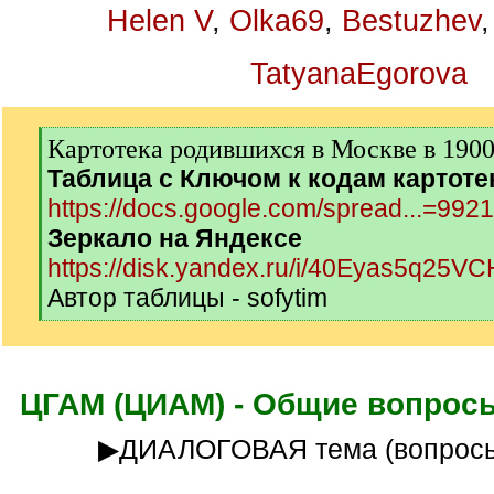
Helen V
,
Olka69
,
Bestuzhev
TatyanaEgorova
[
Картотека родившихся в Москве в 1900-
q
Таблица с Ключом к кодам картоте
]
https://docs.google.com/spread...=992
Зеркало на Яндексе
https://disk.yandex.ru/i/40Eyas5q25V
Автор таблицы - sofytim
[
/
q
]
ЦГАМ (ЦИАМ) - Общие вопросы
▶ДИАЛОГОВАЯ тема (вопросы