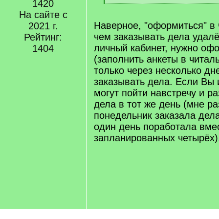
1420
q
[
]
На сайте с
/
q
Наверное, "оформиться" в 
2021 г.
]
чем заказывать дела удалё
Рейтинг:
личный кабинет, нужно оф
1404
(заполнить анкеты в читал
только через несколько дн
заказывать дела. Если Вы 
могут пойти навстречу и р
дела в тот же день (мне р
понедельник заказала дела
один день поработала вме
запланированных четырёх)