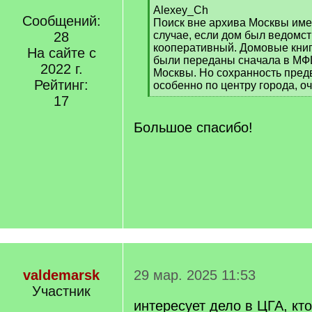
[
Alexey_Ch
Сообщений:
q
Поиск вне архива Москвы име
]
28
случае, если дом был ведомс
кооперативный. Домовые книг
На сайте с
были переданы сначала в МФЦ
2022 г.
Москвы. Но сохранность пред
Рейтинг:
особенно по центру города, о
[
17
/
q
Большое спасибо!
]
valdemarsk
29 мар. 2025 11:53
Участник
интересует дело в ЦГА, кт