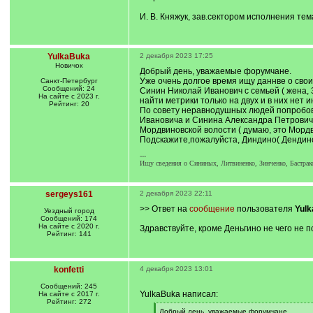
И. В. Княжук, зав.сектором исполнения те
YulkaBuka
2 декабря 2023 17:25
Новичок
Добрый день, уважаемые форумчане.
Уже очень долгое время ищу даннве о сво
Санкт-Петербург
Сообщений: 24
Синин Николай Иванович с семьей ( жена, 
На сайте с 2023 г.
найти метрики только на двух и в них нет
Рейтинг: 20
По совету неравнодушных людей попробов
Ивановича и Синина Александра Петровича-
Мордвиновской волости ( думаю, это Мордв
Подскажите,пожалуйста, Диндино( Дендино
---
Ищу сведения о Сининых, Литвиненко, Зинченко, Бастр
sergeys161
2 декабря 2023 22:11
>> Ответ на
сообщение
пользователя
Yul
Уездный город
Сообщений: 174
На сайте с 2020 г.
Здравствуйте, кроме Деньгино не чего не 
Рейтинг: 141
konfetti
4 декабря 2023 13:01
Сообщений: 245
YulkaBuka написал:
На сайте с 2017 г.
Рейтинг: 272
[
Добрый день, уважаемые форумчане.