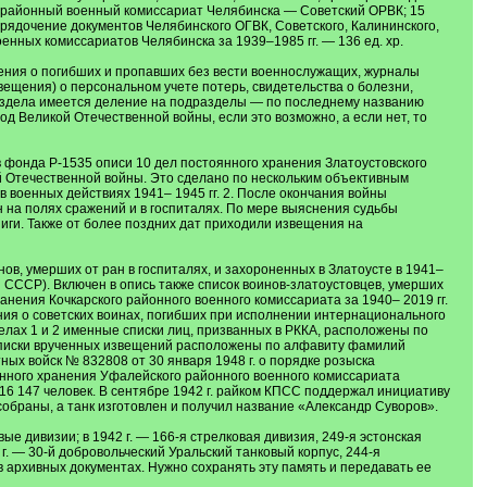
 районный военный комиссариат Челябинска — Советский ОРВК; 15
орядочение документов Челябинского ОГВК, Советского, Калининского,
оенных комиссариатов Челябинска за 1939–1985 гг. — 136 ед. хр.
ения о погибших и пропавших без вести военнослужащих, журналы
ещения) о персональном учете потерь, свидетельства о болезни,
раздела имеется деление на подразделы — по последнему названию
д Великой Отечественной войны, если это возможно, а если нет, то
в фонда Р-1535 описи 10 дел постоянного хранения Златоустовского
й Отечественной войны. Это сделано по нескольким объективным
в военных действиях 1941– 1945 гг. 2. После окончания войны
 на полях сражений и в госпиталях. По мере выяснения судьбы
иги. Также от более поздних дат приходили извещения на
нов, умерших от ран в госпиталях, и захороненных в Златоусте в 1941–
ы СССР). Включен в опись также список воинов-златоустовцев, умерших
хранения Кочкарского районного военного комиссариата за 1940– 2019 гг.
ения о советских воинах, погибших при исполнении интернационального
 делах 1 и 2 именные списки лиц, призванных в РККА, расположены по
3 списки врученных извещений расположены по алфавиту фамилий
ых войск № 832808 от 30 января 1948 г. о порядке розыска
янного хранения Уфалейского районного военного комиссариата
16 147 человек. В сентябре 1942 г. райком КПСС поддержал инициативу
обраны, а танк изготовлен и получил название «Александр Суворов».
е дивизии; в 1942 г. — 166-я стрелковая дивизия, 249-я эстонская
3 г. — 30-й добровольческий Уральский танковый корпус, 244-я
 архивных документах. Нужно сохранять эту память и передавать ее