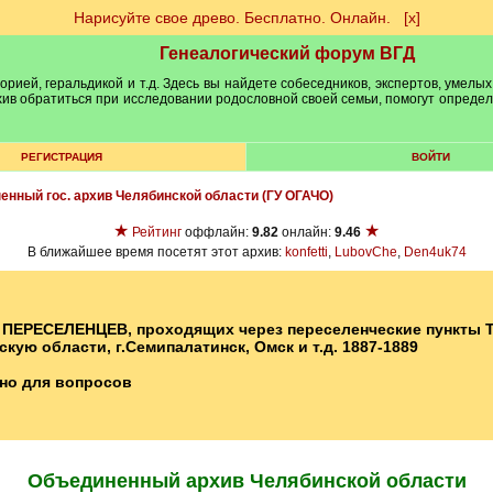
Нарисуйте свое древо. Бесплатно. Онлайн.
[х]
Генеалогический форум ВГД
рией, геральдикой и т.д. Здесь вы найдете собеседников, экспертов, умелых
рхив обратиться при исследовании родословной своей семьи, помогут опреде
РЕГИСТРАЦИЯ
ВОЙТИ
нный гос. архив Челябинской области (ГУ ОГАЧО)
★
★
Рейтинг
оффлайн:
9.82
онлайн:
9.46
В ближайшее время посетят этот архив:
konfetti
,
LubovChe
,
Den4uk74
 ПЕРЕСЕЛЕНЦЕВ, проходящих через переселенческие пункты 
ую области, г.Семипалатинск, Омск и т.д. 1887-1889
но для вопросов
Объединенный архив Челябинской области