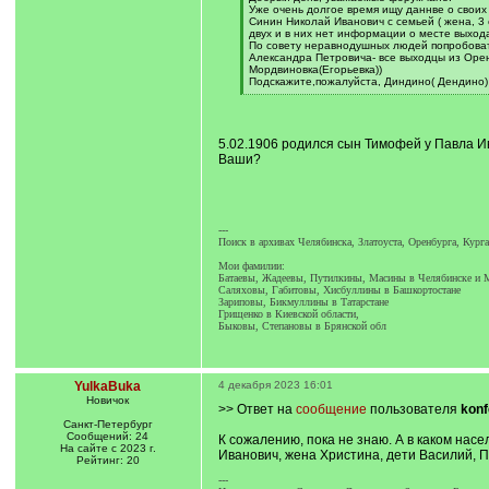
q
Уже очень долгое время ищу даннве о своих
]
Синин Николай Иванович с семьей ( жена, 3 
двух и в них нет информации о месте выход
По совету неравнодушных людей попробоват
Александра Петровича- все выходцы из Орен
Мордвиновка(Егорьевка))
Подскажите,пожалуйста, Диндино( Дендино) 
[
/
q
]
5.02.1906 родился сын Тимофей у Павла И
Ваши?
---
Поиск в архивах Челябинска, Златоуста, Оренбурга, Кур
Мои фамилии:
Батаевы, Жадеевы, Путилкины, Масины в Челябинске и 
Саляховы, Габитовы, Хисбуллины в Башкортостане
Зариповы, Бикмуллины в Татарстане
Грищенко в Киевской области,
Быковы, Степановы в Брянской обл
YulkaBuka
4 декабря 2023 16:01
Новичок
>> Ответ на
сообщение
пользователя
konf
Санкт-Петербург
Сообщений: 24
К сожалению, пока не знаю. А в каком на
На сайте с 2023 г.
Иванович, жена Христина, дети Василий, Пё
Рейтинг: 20
---