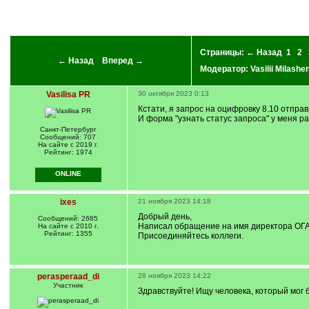
Страницы:
← Назад
1
2
← Назад
Вперед →
Модератор:
Vasilii Milashe
Vasilisa PR
30 октября 2023 0:13
Кстати, я запрос на оцифровку 8.10 отправи
И форма "узнать статус запроса" у меня р
Санкт-Петербург
Сообщений: 707
На сайте с 2019 г.
Рейтинг: 1974
ONLINE
ixes
21 ноября 2023 14:18
Добрый день,
Сообщений: 2685
Написал обращение на имя директора ОГА
На сайте с 2010 г.
Рейтинг: 1355
Присоединяйтесь коллеги.
perasperaad_di
28 ноября 2023 14:22
Участник
Здравствуйте! Ищу человека, который мог