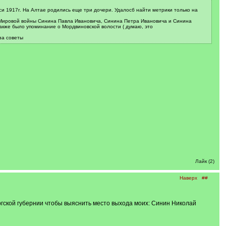
си 1917г. На Алтае родились еще три дочери. Удалосб найти метрики только на
 Мировой войны Синина Павла Ивановича, Синина Петра Ивановича и Синина
Также было упоминание о Мордвиновской волости ( думаю, это
за советы
Лайк (2)
Наверх
##
ргской губернии чтобы выяснить место выхода моих: Синин Николай