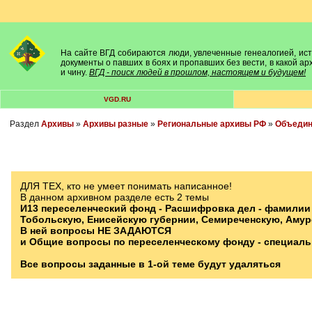
На сайте ВГД собираются люди, увлеченные генеалогией, исто
документы о павших в боях и пропавших без вести, в какой а
и чину.
ВГД - поиск людей в прошлом, настоящем и будущем!
VGD.RU
Раздел
Архивы
»
Архивы разные
»
Региональные архивы РФ
»
Объедине
ДЛЯ ТЕХ, кто не умеет понимать написанное!
В данном архивном разделе есть 2 темы
И13 переселенческий фонд - Расшифровка дел - фамилии
Тобольскую, Енисейскую губернии, Семиреченскую, Амурск
В ней вопросы НЕ ЗАДАЮТСЯ
и Общие вопросы по переселенческому фонду - специаль
Все вопросы заданные в 1-ой теме будут удаляться