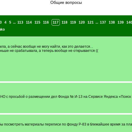
Общие вопросы
3
4
5
...
113
114
115
116
117
118
119
120
121
...
137
138
139
14
nko
ла, а сейчас вообще не могу найти, как это делается...
аньше не срабатывала, а теперь вообще не открывается ((
ЧО с просьбой о размещении дел Фонда № И-13 на Сервисе Яндекса «Поиск 
 бы посмотреть материалы переписи по фонду Р-83 в ближайшее время за пла