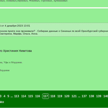
аковых, Попковых,Наумовых, Фокеевых, Гореловых, Артюшкиных
i от 4 декабря 2023 13:01
ленном пункте они проживали? . Собираю данные о Сининых по всей Оренбургской губерни
 Екатерина, Марфа, Ольга, Анна.
го Христиния Никитова
гана, Уфы и Мордовии.
Мордовии
3
4
5
...
113
114
115
116
117
118
119
120
121
...
137
138
139
14
nko