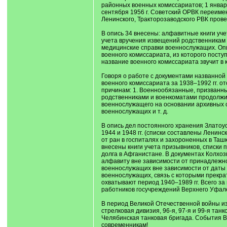
районных военных комиссариатов; 1 янва
сентября 1956 г. Советский ОРВК переимен
Ленинского, Тракторозаводского РВК прове
В опись 34 внесены: алфавитные книги уч
учета вручения извещений родственникам 
медицинские справки военнослужащих. Опи
военного комиссариата, из которого посту
название военного комиссариата звучит в 
Говоря о работе с документами названной
военного комиссариата за 1938–1992 гг. 
причинам: 1. Военнообязанные, призванные
родственниками и военкоматами продолжил
военнослужащего на основании архивных с
военнослужащих и т. д.
В опись дел постоянного хранения Златоуст
1944 и 1948 гг. (списки составлены Ленин
от ран в госпиталях и захороненных в Ташк
внесены книги учета призывников, списки 
долга в Афганистане. В документах Колхозн
алфавиту вне зависимости от принадлежно
военнослужащих вне зависимости от даты и
военнослужащих, связь с которыми прекра
охватывают период 1940–1989 гг. Всего за
работников госучреждений Верхнего Уфалея
В период Великой Отечественной войны из 
стрелковая дивизия, 96-я, 97-я и 99-я танк
Челябинская танковая бригада. События В
современникам!