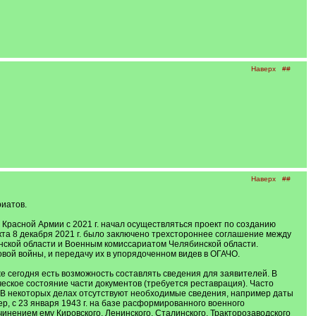
Наверх
##
Наверх
##
иатов.
Красной Армии с 2021 г. начал осуществляться проект по созданию
та 8 декабря 2021 г. было заключено трехстороннее соглашение между
ской области и Военным комиссариатом Челябинской области.
ой войны, и передачу их в упорядоченном видев в ОГАЧО.
е сегодня есть возможность составлять сведения для заявителей. В
ское состояние части документов (требуется реставрация). Часто
 В некоторых делах отсутствуют необходимые сведения, например даты
, с 23 января 1943 г. на базе расформированного военного
нением ему Кировского, Ленинского, Сталинского, Тракторозаводского