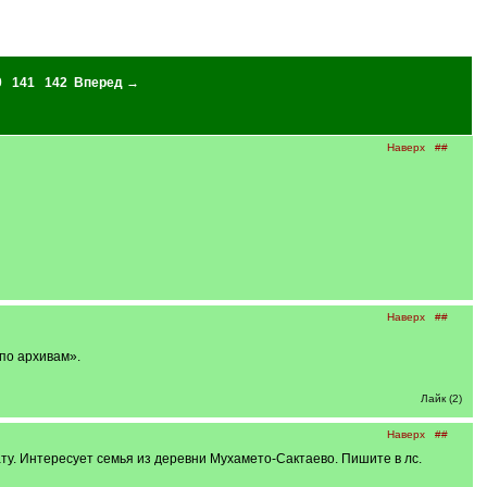
0
141
142
Вперед →
Наверх
##
Наверх
##
по архивам».
Лайк (2)
Наверх
##
ту. Интересует семья из деревни Мухамето-Сактаево. Пишите в лс.