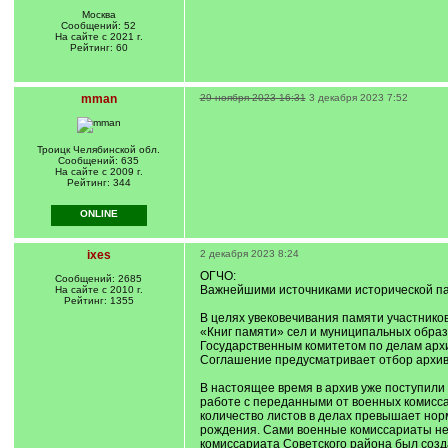
Москва
Сообщений: 52
На сайте с 2021 г.
Рейтинг: 60
mman
29 ноября 2023 16:31
3 декабря 2023 7:52
Троицк Челябинской обл.
Сообщений: 635
На сайте с 2009 г.
Рейтинг: 344
ONLINE
ixes
2 декабря 2023 8:24
ОГЧО:
Сообщений: 2685
Важнейшими источниками исторической па
На сайте с 2010 г.
Рейтинг: 1355
В целях увековечивания памяти участников
«Книг памяти» сел и муниципальных образ
Государственным комитетом по делам арх
Соглашение предусматривает отбор архивн
В настоящее время в архив уже поступили 
работе с переданными от военных комисса
количество листов в делах превышает нор
рождения. Сами военные комиссариаты нео
комиссариата Советского района был созд