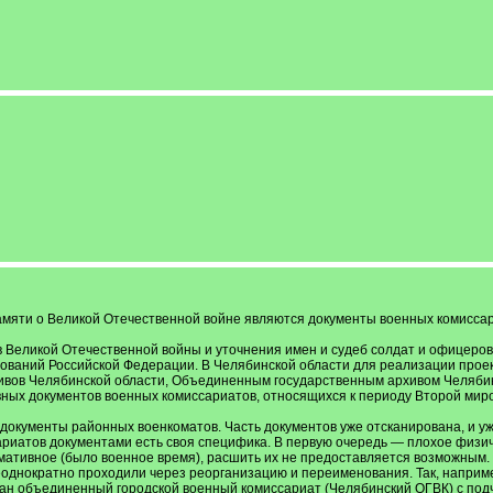
мяти о Великой Отечественной войне являются документы военных комиссар
 Великой Отечественной войны и уточнения имен и судеб солдат и офицеров 
ований Российской Федерации. В Челябинской области для реализации проек
ивов Челябинской области, Объединенным государственным архивом Челябин
ых документов военных комиссариатов, относящихся к периоду Второй миров
документы районных военкоматов. Часть документов уже отсканирована, и уж
риатов документами есть своя специфика. В первую очередь — плохое физиче
мативное (было военное время), расшить их не предоставляется возможным.
днократно проходили через реорганизацию и переименования. Так, например
ан объединенный городской военный комиссариат (Челябинский ОГВК) с подчи