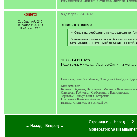
Ищу сведения о Сининых, Литвиненко, Зинченко, Бастр
konfetti
5 декабря 2023 14:13
Сообщений: 245
YulkaBuka написал:
На сайте с 2017 г.
Рейтинг: 272
[
>> Ответ на сообщение пользователя konfett
q
]
К сожалению, пока не знаю. А в каком насе
дети Василий, Пётр ( мой прадед), Георгий,
[
/
q
]
28.06.1902 Петр
Родители: Николай Иванов Синин и жена е
---
Поиск в архивах Челябинска, Златоуста, Оренбурга, Кур
Мои фамилии:
Батаевы, Жадеевы, Путилкины, Масины в Челябинске и 
Саляховы, Габитовы, Хисбуллины в Башкортостане
Зариповы, Бикмуллины в Татарстане
Грищенко в Киевской области,
Быковы, Степановы в Брянской обл
Страницы:
← Назад
1
2
← Назад
Вперед →
Модератор:
Vasilii Milashe