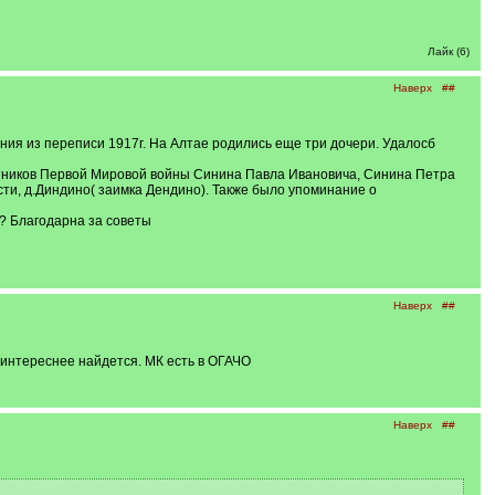
Лайк (6)
Наверх
##
ения из переписи 1917г. На Алтае родились еще три дочери. Удалосб
стников Первой Мировой войны Синина Павла Ивановича, Синина Петра
сти, д.Диндино( заимка Дендино). Также было упоминание о
? Благодарна за советы
Наверх
##
поинтереснее найдется. МК есть в ОГАЧО
Наверх
##