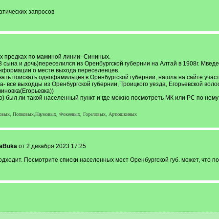
матических запросов
их предках по маминой линии- Сининых.
3 сына и дочь)переселился из Оренбургской губернии на Алтай в 1908г. Мвед
 информации о месте выхода переселенцев.
ать поискать однофамильцев в Оренбургской губернии, нашла на сайте уча
 все выходцы из Оренбургской губернии, Троицкого уезда, Егорьевской воло
иновка(Егорьевка))
) был ли такой населенный пункт и где можно посмотреть МК или РС по нему
аковых, Попковых,Наумовых, Фокеевых, Гореловых, Артюшкиных
kaBuka
от 2 декабря 2023 17:25
подходит. Посмотрите списки населенных мест Оренбургской губ. может, что 