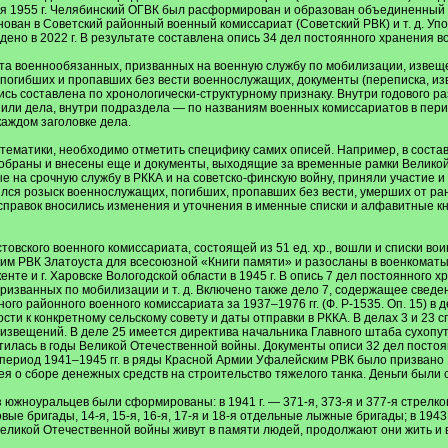
ря 1955 г. Челябинский ОГВК был расформирован и образован объединенный
ован в Советский районный военный комиссариат (Советский РВК) и т. д. Уп
дено в 2022 г. В результате составлена опись 34 дел постоянного хранения в
ета военнообязанных, призванных на военную службу по мобилизации, извещ
погибших и пропавших без вести военнослужащих, документы (переписка, изв
сь составлена по хронологически-структурному признаку. Внутри годового 
пили дела, внутри подраздела — по названиям военных комиссариатов в перио
каждом заголовке дела.
 тематики, необходимо отметить специфику самих описей. Например, в соста
отобраны и внесены еще и документы, выходящие за временные рамки Велико
 на срочную службу в РККА и на советско-финскую войну, приняли участие и 
ся розыск военнослужащих, погибших, пропавших без вести, умерших от ран
правок вносились изменения и уточнения в именные списки и алфавитные кн
овского военного комиссариата, состоящей из 51 ед. хр., вошли и списки вои
ским РВК Златоуста для всесоюзной «Книги памяти» и разосланы в военкомат
енте и г. Харовске Вологодской области в 1945 г. В опись 7 дел постоянного 
призванных по мобилизации и т. д. Включено также дело 7, содержащее свед
ого районного военного комиссариата за 1937–1976 гг. (Ф. Р-1535. Оп. 15) в
сти к конкретному сельскому совету и даты отправки в РККА. В делах 3 и 2
звещений. В деле 25 имеется директива начальника Главного штаба сухопутн
тилась в годы Великой Отечественной войны. Документы описи 32 дел посто
 период 1941–1945 гг. в ряды Красной Армии Уфалейским РВК было призвано 
 о сборе денежных средств на строительство тяжелого танка. Деньги были с
южноуральцев были сформированы: в 1941 г. — 371-я, 373-я и 377-я стрелковы
овые бригады, 14-я, 15-я, 16-я, 17-я и 18-я отдельные лыжные бригады; в 194
еликой Отечественной войны живут в памяти людей, продолжают они жить и в