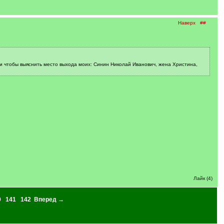
Наверх
##
и чтобы выяснить место выхода моих: Синин Николай Иванович, жена Христина,
Лайк (4)
0
141
142
Вперед →