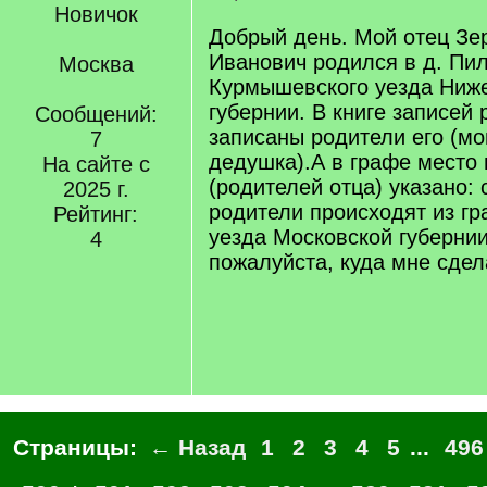
Новичок
Добрый день. Мой отец Зе
Иванович родился в д. Пи
Москва
Курмышевского уезда Ниж
губернии. В книге записей
Сообщений:
записаны родители его (мо
7
дедушка).А в графе место
На сайте с
(родителей отца) указано:
2025 г.
родители происходят из г
Рейтинг:
уезда Московской губернии
4
пожалуйста, куда мне сдел
Страницы:
← Назад
1
2
3
4
5
...
496