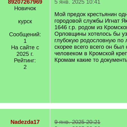
89207267969
5 янв. 2025 10:41
Новичок
Мой предок крестьянин од
городовой службы Игнат Я
курск
1646 г.р. родом из Кромско
Орловщины хотелось бы уз
Сообщений:
глубокую родословную по 
1
скорее всего всего он был
На сайте с
человеком в Кромской креп
2025 г.
Кромам какие то документы
Рейтинг:
2
Nadezda17
9 янв. 2025 20:21