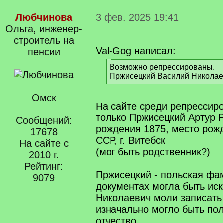
Любчинова
3 фев. 2025 19:41
Ольга, инженер-
строитель на
Val-Gog написал:
пенсии
[
Возможно репрессированы.
q
Пржисецкий Василий Николаев
]
[
/
Омск
q
На сайте среди репрессир
]
только Пржисецкий Артур 
Сообщений:
рождения 1875, место рож
17678
ССР, г. Витебск
На сайте с
(мог быть родственник?)
2010 г.
Рейтинг:
Пржисецкий - польская фа
9079
документах могла быть ис
Николаевич моли записать 
изначально могло быть пол
отчество