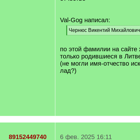
Val-Gog написал:
[
Чернюс Викентий Михайлович
q
[
]
/
q
по этой фамилии на сайте
]
только родившиеся в Литв
(не могли имя-отчество иск
лад?)
89152449740
6 фев. 2025 16:11