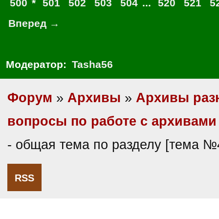
500
*
501
502
503
504
...
520
521
5
Вперед →
Модератор:
Tasha56
Форум
»
Архивы
»
Архивы раз
вопросы по работе с архивами
- общая тема по разделу [тема №
RSS