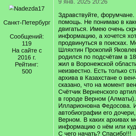
9 янв. 2025 20:26
Здравствуйте, форумчане.
помощь. Не понимаю в как
Санкт-Петербург
двигаться. Имею очень ск
информацию, а хочется хот
Сообщений:
продвинуться в поисках. 
119
Шляхтин Прокопий Яковлев
На сайте с
родился по подсчётам в 18
2016 г.
жил в Воронежской област
Рейтинг:
неизвестно. Есть только с
500
архива в Казахстане о вен
сказано, что на момент вен
Счётчик Верненского арти
в городе Верном (Алматы)
Илларионовна Федосова. И
автобиографии его дочери,
Верном. В каких архивах м
информацию о нём или куд
С чего начать? Спасибо!!!