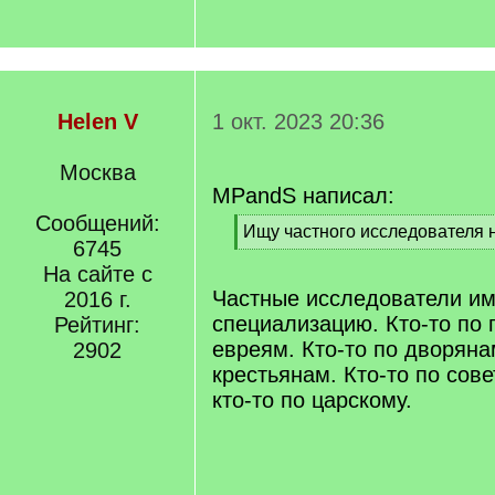
Helen V
1 окт. 2023 20:36
Москва
MPandS написал:
Сообщений:
[
Ищу частного исследователя 
6745
q
[
]
На сайте с
/
q
Частные исследователи и
2016 г.
]
специализацию. Кто-то по 
Рейтинг:
евреям. Кто-то по дворяна
2902
крестьянам. Кто-то по сов
кто-то по царскому.