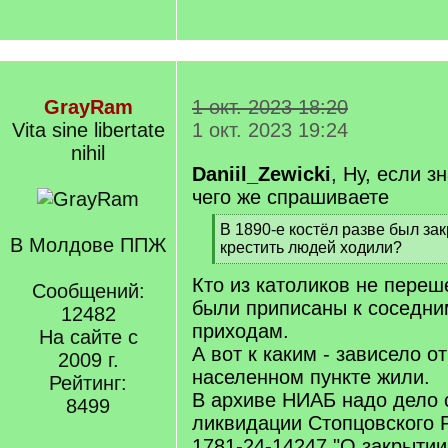
GrayRam
1 окт. 2023 18:20
Vita sine libertate
1 окт. 2023 19:24
nihil
Daniil_Zewicki
, Ну, если з
чего же спрашиваете
[
В 1890-е костёл разве был зак
В Молдове ППЖ
q
крестить людей ходили?
]
[
Кто из католиков не переш
/
Сообщений:
q
были приписаны к соседни
12482
]
приходам.
На сайте с
А вот к каким - зависело от
2009 г.
населенном пункте жили.
Рейтинг:
В архиве НИАБ надо дело с
8499
ликвидации Стопцовского 
1781-24-14247 "О закрытии