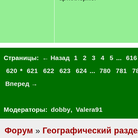
Страницы:
← Назад
1
2
3
4
5
...
616
620
*
621
622
623
624
...
780
781
7
Вперед →
Модераторы:
dobby
,
Valera91
Форум
»
Географический разд