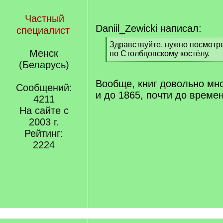
Частный
Daniil_Zewicki написал:
специалист
[
Здравствуйте, нужно посмотре
Менск
q
по Столбцовскому костёлу.
]
[
(Беларусь)
/
q
Вообще, книг довольно мно
Сообщений:
]
и до 1865, почти до време
4211
На сайте с
2003 г.
Рейтинг:
2224