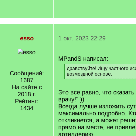
esso
1 окт. 2023 22:29
MPandS написал:
[
дравствуйте! Ищу частного ис
Сообщений:
q
возмездной основе.
]
1687
[
/
На сайте с
q
Это все равно, что сказать
2018 г.
]
врачу!" ))
Рейтинг:
Всегда лучше изложить сут
1434
максимально подробно. Кт
откликнется, а может реши
прямо на месте, не привл
артиллерию.