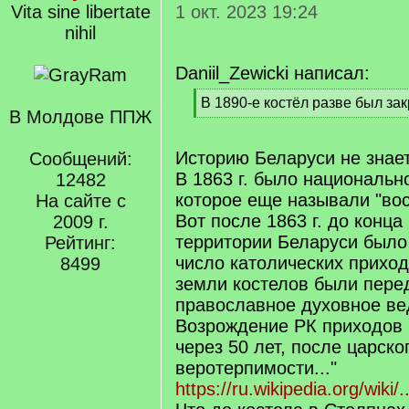
Vita sine libertate
1 окт. 2023 19:24
nihil
Daniil_Zewicki написал:
[
В 1890-е костёл разве был за
В Молдове ППЖ
q
[
]
/
q
Историю Беларуси не знае
Сообщений:
]
В 1863 г. было национальн
12482
которое еще называли "вос
На сайте с
Вот после 1863 г. до конца
2009 г.
территории Беларуси было
Рейтинг:
число католических приход
8499
земли костелов были пере
православное духовное ве
Возрождение РК приходов 
через 50 лет, после царског
веротерпимости..."
https://ru.wikipedia.org/wiki