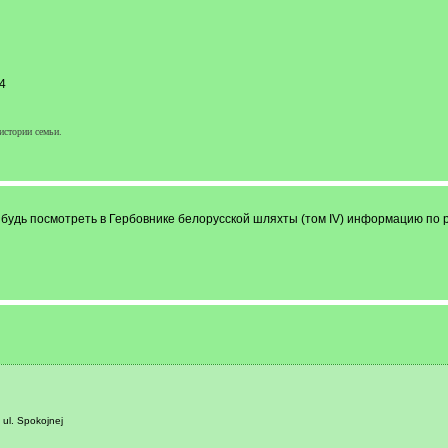
4
истории семьи.
ибудь посмотреть в Гербовнике белорусской шляхты (том IV) информацию по 
ul. Spokojnej