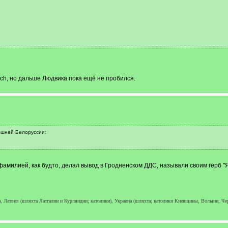
arch, но дальше Людвика пока ещё не пробился.
нешней Белоруссии:
амилией, как будто, делал вывод в Гродненском ДДС, называли своим герб "Яс
а), Латвия (шляхта Латгалии и Курляндии; католики), Украина (шляхта; католики Киевщины, Волыни, Ч