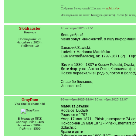
---
Собрание Белорусской Шляхты —
nobility.by
Исследования на заказ: Беларусь (шляхта), Литва (шляхт
Slotdragster
16 октября 2025 21:51
Новичок
День добрый,
Меня зовут Иннокентий, я ищу информацию
Сообщений: 22
На сайте с 2024 г.
Рейтинг: 10
Завиский/Zawiski:
Ludwik + Marianna Marcińska
Сын Матвей/Maciej, ок. 1797-1871 (?) + Ге
Жили в 1830 - 183? в Kosów Poleski, Owsta, 
Дети Фортунат, Антон Осип, Каролина, фл
Позже переехали в Гродно, потом в Вологд
Спасибо большое,
Иннокентий.
GrayRam
16 октября 2025 22:04
16 октября 2025 22:07
Vita sine libertate nihil
Mateusz Zawiski
Rodzice:
Ludwik
Родился в 1797
В Молдове ППЖ
Умер 17 мая 1871 - Pińsk , в возрасте 74 ле
Сообщений: 12485
Похоронен 19 мая 1871 - Pińsk Cmentarz prz
На сайте с 2009 г.
Szlachcic
Рейтинг: 8500
Браки и дети