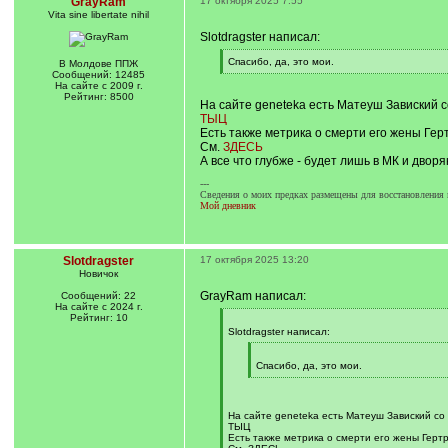
GrayRam
17 октября 2025 7:55
Vita sine libertate nihil
Slotdragster написал:
[
Спасибо, да, это мои.
В Молдове ППЖ
q
[
Сообщений: 12485
]
/
На сайте с 2009 г.
q
Рейтинг: 8500
На сайте geneteka есть Матеуш Завиский с
]
ТЫЦ
Есть также метрика о смерти его жены Гер
См.
ЗДЕСЬ
А все что глубже - будет лишь в МК и дворя
---
Сведения о моих предках размещены для восстановления 
Мой дневник
Slotdragster
17 октября 2025 13:20
Новичок
GrayRam написал:
Сообщений: 22
На сайте с 2024 г.
Рейтинг: 10
[
q
Slotdragster написал:
]
[
q
Спасибо, да, это мои.
]
[
/
q
]
На сайте geneteka есть Матеуш Завиский со
ТЫЦ
Есть также метрика о смерти его жены Гертр