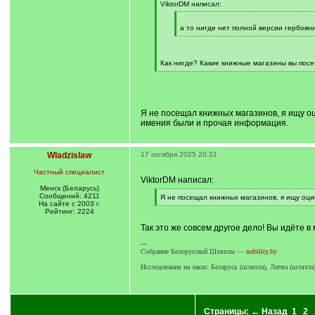
q
ViktorDM написал:
]
[
q
а то нигде нет полной версии гербовни
]
[
/
q
]
Как нигде? Какие книжные магазины вы пос
[
/
q
]
Я не посещал книжных магазинов, я ищу оц
имения были и прочая информация.
Wladzislaw
17 октября 2025 20:31
Частный специалист
ViktorDM написал:
Менск (Беларусь)
Сообщений: 4211
[
Я не посещал книжных магазинов, я ищу оци
На сайте с 2003 г.
q
[
Рейтинг: 2224
]
/
q
Так это же совсем другое дело! Вы идёте в 
]
---
Собрание Белорусской Шляхты —
nobility.by
Исследования на заказ: Беларусь (шляхта), Литва (шляхт
Страницы:
← Назад
1
2