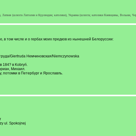
а), Латвия (шляхта Латгалии и Курляндии; католики), Украина (шляхта; католики Киевщины, Волыни, Ч
, в том числе и о гербах моих предков из нынешней Белоруссии:
ртруда/Giertruda Немчиновская/Niemczynowska
в 184? в Kobryń.
ориан, Михаил.
у, потомки в Петербург и Ярославль.
т
y ul. Spokojnej