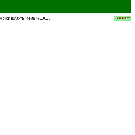
усской шляхты [тема №10615]
ВВЕРХ ⇈