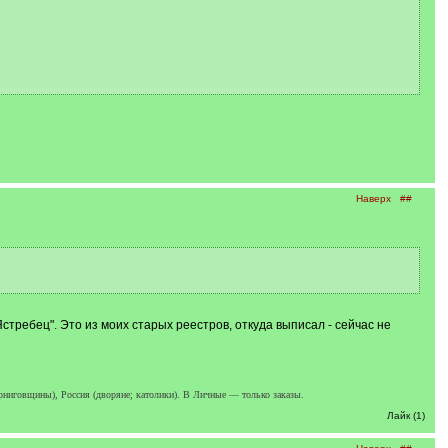
Наверх
##
требец". Это из моих старых реестров, откуда выписал - сейчас не
ерниговщины), Россия (дворяне; католики). В Личные — только заказы.
Лайк (1)