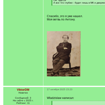
См. ЗДЕСЬ
А все что глубже - будет лишь в МК и дворян
[
/
q
]
Спасибо, это я уже нашел.
Моя ветвь по Антону.
ViktorDM
17 октября 2025 15:23
Новичок
Wladzislaw написал:
Сообщений: 3
На сайте с 2025 г.
Рейтинг: 11
[