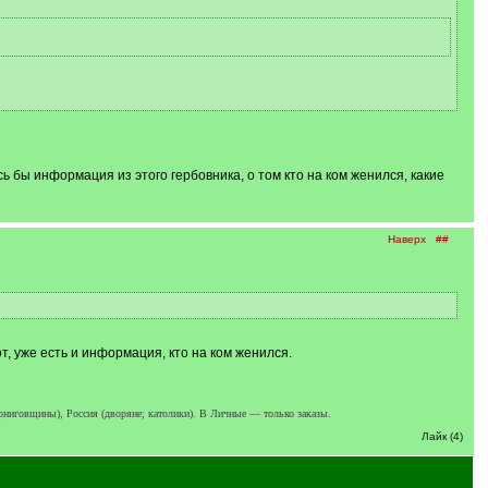
 бы информация из этого гербовника, о том кто на ком женился, какие
Наверх
##
от, уже есть и информация, кто на ком женился.
ерниговщины), Россия (дворяне; католики). В Личные — только заказы.
Лайк (4)