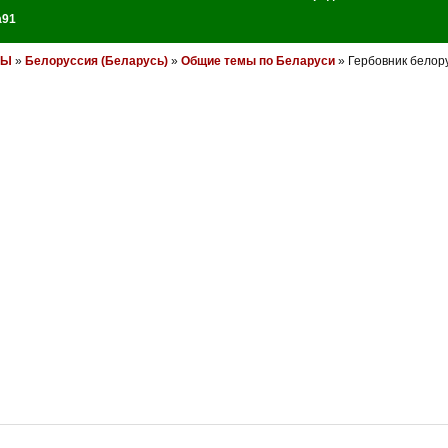
a91
НЫ
»
Белоруссия (Беларусь)
»
Общие темы по Беларуси
» Гербовник белор