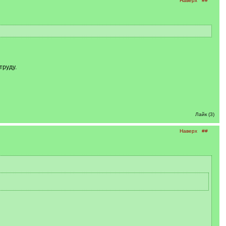
Наверх
##
труду.
Лайк (3)
Наверх
##