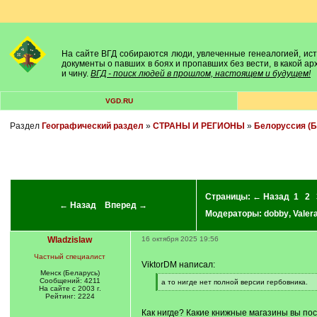
На сайте ВГД собираются люди, увлеченные генеалогией, исто
документы о павших в боях и пропавших без вести, в какой а
и чину.
ВГД - поиск людей в прошлом, настоящем и будущем!
VGD.RU
Раздел
Географический раздел
»
СТРАНЫ И РЕГИОНЫ
»
Белоруссия (Б
Страницы:
← Назад
1
2
← Назад
Вперед →
Модераторы:
dobby
,
Valer
Wladzislaw
16 октября 2025 19:56
Частный специалист
ViktorDM написал:
Менск (Беларусь)
Сообщений: 4211
[
а то нигде нет полной версии гербовника.
На сайте с 2003 г.
q
[
Рейтинг: 2224
]
/
q
Как нигде? Какие книжные магазины вы по
]