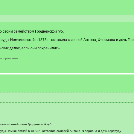
о своим семейством Гродненской губ.
труды Немчиновской в 1873 г., оставила сыновей Антона, Флориана и дочь Гер
нских делах, если они сохранились...
истории семьи.
 своим семейством Гродненской губ.
уды Немчиновской в 1873 г., оставила сыновей Антона, Флориана и дочь Гертруду.