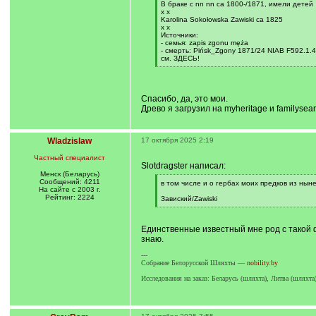
В браке с nn nn ca 1800-/1871, имели детей
x x
Karolina Sokołowska Zawiski ca 1825
x x
Источники:
- семья: zapis zgonu męża
- смерть: Pińsk_Zgony 1871/24 NIAB F592.1.4
см. ЗДЕСЬ!
[
/
q
]
Спасибо, да, это мои.
Древо я загрузил на myheritage и familyse
Wladzislaw
17 октября 2025 2:19
Частный специалист
Slotdragster написал:
Менск (Беларусь)
Сообщений: 4211
[
в том числе и о гербах моих предков из ны
На сайте с 2003 г.
q
Рейтинг: 2224
]
Завиский/Zawiski
[
/
q
Единственные известный мне род с такой ф
]
знаю.
---
Собрание Белорусской Шляхты —
nobility.by
Исследования на заказ: Беларусь (шляхта), Литва (шляхт