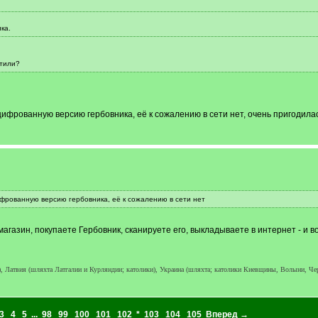
ка.
етили?
ифрованную версию гербовника, её к сожалению в сети нет, очень пригодилась
фрованную версию гербовника, её к сожалению в сети нет
магазин, покупаете Гербовник, сканируете его, выкладываете в интернет - и в
а), Латвия (шляхта Латгалии и Курляндии; католики), Украина (шляхта; католики Киевщины, Волыни, Ч
3
4
5
...
98
99
100
101
102
*
103
104
105
Вперед →