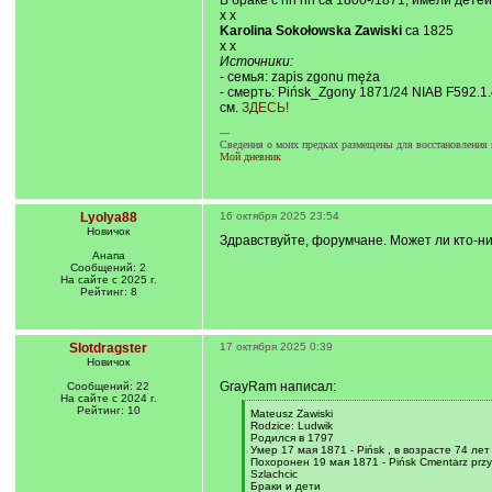
В браке с nn nn ca 1800-/1871, имели детей
x x
Karolina Sokołowska Zawiski
ca 1825
x x
Источники:
- семья: zapis zgonu męża
- смерть: Pińsk_Zgony 1871/24 NIAB F592.1.
см.
ЗДЕСЬ!
---
Сведения о моих предках размещены для восстановления 
Мой дневник
Lyolya88
16 октября 2025 23:54
Новичок
Здравствуйте, форумчане. Может ли кто-н
Анапа
Сообщений: 2
На сайте с 2025 г.
Рейтинг: 8
Slotdragster
17 октября 2025 0:39
Новичок
GrayRam написал:
Сообщений: 22
На сайте с 2024 г.
Рейтинг: 10
[
Mateusz Zawiski
q
Rodzice: Ludwik
]
Родился в 1797
Умер 17 мая 1871 - Pińsk , в возрасте 74 лет
Похоронен 19 мая 1871 - Pińsk Cmentarz przy 
Szlachcic
Браки и дети