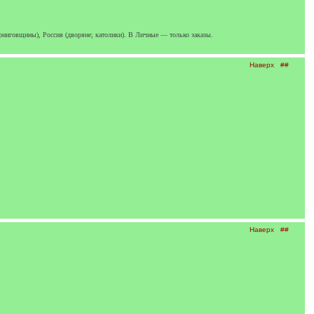
ерниговщины), Россия (дворяне; католики). В Личные — только заказы.
Наверх
##
Наверх
##