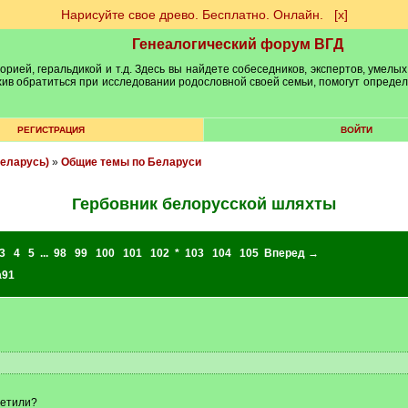
Нарисуйте свое древо. Бесплатно. Онлайн.
[х]
Генеалогический форум ВГД
рией, геральдикой и т.д. Здесь вы найдете собеседников, экспертов, умелых
рхив обратиться при исследовании родословной своей семьи, помогут опреде
РЕГИСТРАЦИЯ
ВОЙТИ
еларусь)
»
Общие темы по Беларуси
Гербовник белорусской шляхты
3
4
5
...
98
99
100
101
102
*
103
104
105
Вперед →
a91
сетили?