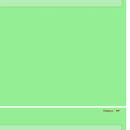
Наверх
##