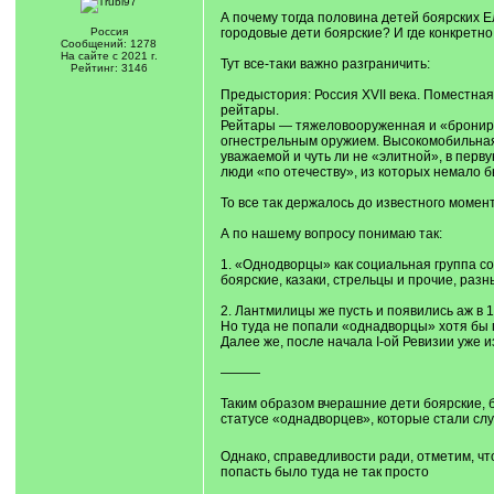
А почему тогда половина детей боярских Е
Россия
городовые дети боярские? И где конкретно
Сообщений: 1278
На сайте с 2021 г.
Тут все-таки важно разграничить:
Рейтинг: 3146
Предыстория: Россия XVII века. Поместная
рейтары.
Рейтары — тяжеловооруженная и «брониро
огнестрельным оружием. Высокомобильная 
уважаемой и чуть ли не «элитной», в перв
люди «по отечеству», из которых немало бы
То все так держалось до известного момент
А по нашему вопросу понимаю так:
1. «Однодворцы» как социальная группа созд
боярские, казаки, стрельцы и прочие, разны
2. Лантмилицы же пусть и появились аж в 
Но туда не попали «однадворцы» хотя бы п
Далее же, после начала I-ой Ревизии уже
———
Таким образом вчерашние дети боярские, б
статусе «однадворцев», которые стали сл
Однако, справедливости ради, отметим, чт
попасть было туда не так просто