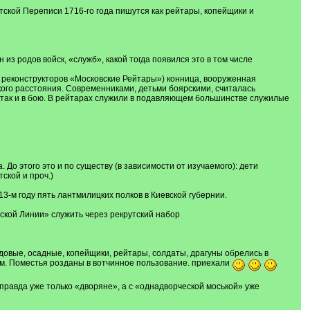
тской Переписи 1716-го года пишутся как рейтары, копейщики и
из родов войск, «служб», какой тогда появился это в том числе
реконструкторов «Московские Рейтары») конница, вооруженная
ого расстояния. Современниками, детьми боярскими, считалась
и, так и в бою. В рейтарах служили в подавляющем большинстве служилые
. До этого это и по существу (в зависимости от изучаемого): дети
ской и проч.)
3-м году пять лантмилицких полков в Киевской губернии.
ской Линии» служить через рекрутский набор
одовые, осадные, копейщики, рейтары, солдаты, драгуны обрелись в
м. Поместья розданы в вотчинное пользование. приехали
 правда уже только «дворяне», а с «однадворческой моськой» уже