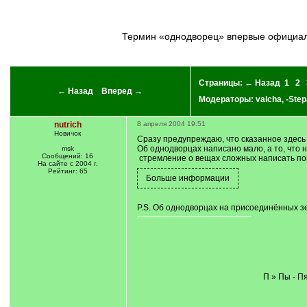
Термин «однодворец» впервые официал
Страницы:
← Назад
1
2
← Назад
Вперед →
Модераторы:
valcha
,
-Step
nutrich
8 апреля 2004 19:51
Новичок
Сразу предупреждаю, что сказанное здесь 
Об однодворцах написано мало, а то, что 
msk
Сообщений: 16
стремление о вещах сложных написать пок
На сайте с 2004 г.
Рейтинг: 65
P.S. Об однодворцах на присоединённых зе
П » Пы - П