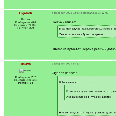
OlgaKob
4 февраля 2024 23:44
5 февраля 2024 12:03
Россия
lilolava написал:
Сообщений: 470
На сайте с 2018 г.
Рейтинг: 320
[
В данном случае, как выяснилось, нужна ин
q
]
Уже заказала ее в Тульском архиве.
[
/
q
]
Ничего не путаете? Первые ревизии должны
lilolava
5 февраля 2024 14:23
OlgaKob написал:
Сообщений: 232
[
На сайте с 2023 г.
q
lilolava написал:
Рейтинг: 95
]
[
q
В данном случае, как выяснилось, нуж
]
Уже заказала ее в Тульском архиве.
[
/
q
]
Ничего не путаете? Первые ревизии должны 
[