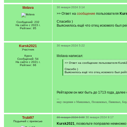
lilolava
30 января 2024 3:14
>> Ответ на
сообщение
пользователя
Kur
Спасибо )
Сообщений: 232
На сайте с 2023 г.
Выяснилось ещё что отец искомого был рей
Рейтинг: 95
Kursk2021
30 января 2024 5:22
Участник
lilolava написал:
Курск
Сообщений: 54
На сайте с 2021 г.
[
>> Ответ на сообщение пользователя Kursk2
Рейтинг: 66
q
]
Спасибо )
Выяснилось ещё что отец искомого был рейт
[
/
q
]
Рейтаром он мог быть до 1713 года, далее
---
ищу сведения о Маншиных, Посашковых, Панковых, Бе
Trubi97
30 января 2024 9:00
30 января 2024 9:17
Подьячий с приписью
Kursk2021
, позвольте поправлю немножко