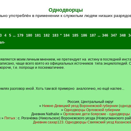
Однодворцы
ьно употреблён в применении к служилым людям низших разрядов 
3
4
5
...
179
180
181
182
183
*
184
185
186
187
...
346
347
348
3
an-
является моим личным мнением, не претендует на истину в последней инстан
написано, чаще всего взято из официальных источников типа энциклопедий. О
ороче, т.е. попроще и посхематичнее.
млях разговор иной. Хоть там всё примерно аналогично, но ещё наглее...
Россия, Центральный округ
»
Нижне-Девицкий уезд Воронежской губернии (однод
»
Однодворцы Орловской губернии
Дневник Nathalie »
Орловские дети боярские - однодворцы 
я »
Пятых
: с. Рогачёвка (Никольское) Воронежского уезда (Новоусманского р
Дневник caxap123. Однодворцы Свияжский уезд Казанско