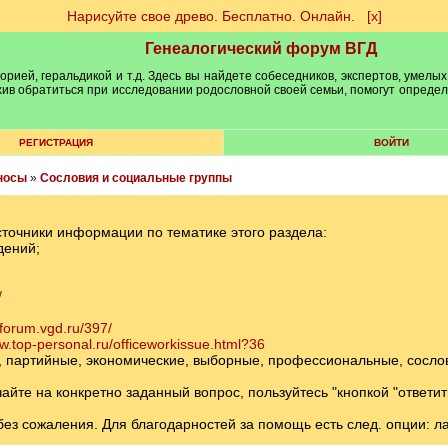
Нарисуйте свое древо. Бесплатно. Онлайн.
[х]
Генеалогический форум ВГД
рией, геральдикой и т.д. Здесь вы найдете собеседников, экспертов, умелых
рхив обратиться при исследовании родословной своей семьи, помогут опреде
РЕГИСТРАЦИЯ
ВОЙТИ
носы
»
Сословия и социальные группы
сточники информации по тематике этого раздела:
дений;
/
/forum.vgd.ru/397/
ww.top-personal.ru/officeworkissue.html?36
 партийные, экономические, выборные, профессиональные, сословн
те на конкретно заданный вопрос, пользуйтесь "кнопкой "ответит
ез сожаления. Для благодарностей за помощь есть след. опции: лайк