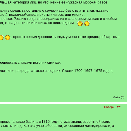
Ольшая категория лиц, но уточнение ее - ужасная морока(. Я все
чали в оклад, за остальную семью надо было платить как указано.
..), подьячие/канцеляристы или все, или многие.
 не все. Россию тогда «перекраивали» в сословном смысле и в любом
ал, то на деньги ли или писался неокладным ..
, просто решил дополнить, ведь у меня тоже предок рейтар, сын
родолжать с такими источниками как:
стола», разряда, а также соседних. Сказки 1700, 1697, 1675 годов,
Лайк (8)
Наверх
##
времена такие были.... в 1719 году не указывали, вероятней всего
ьготы, и т.д. Как в случае с боярами, их сословие ликвидировали, а