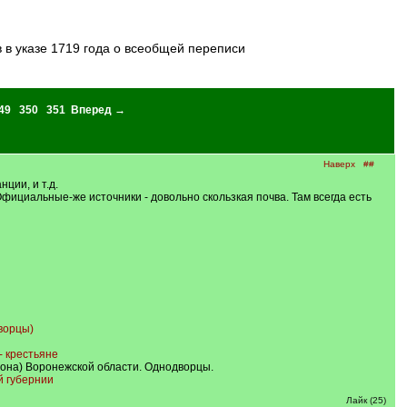
в указе 1719 года о всеобщей переписи
49
350
351
Вперед →
Наверх
##
ции, и т.д.
фициальные-же источники - довольно скользкая почва. Там всегда есть
ворцы)
- крестьяне
айона) Воронежской области. Однодворцы.
й губернии
Лайк (25)