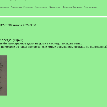
рдышевых, Анишиных, Озеровых, Горяиновых, Журавлевых, Репиных,Тишиных, Акульшиных,
i97
от 30 января 2024 9:00
е-предке. (Скрин)
ичём там странное дело: не дома в наследство, а два села..
 приехал и основал другое село, и хоть и есть запись «в оклад не положенны