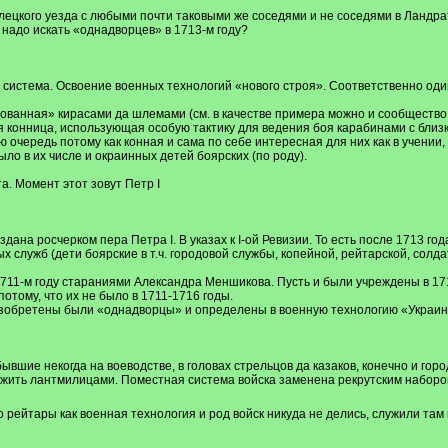
лецкого уезда с любыми почти таковыми же соседями и не соседями в Ландра
 надо искать «однадворцев» в 1713-м году?
 система. Освоение военных технологий «нового строя». Соответственно один 
ванная» кирасами да шлемами (см. в качестве примера можно и сообщество 
конница, использующая особую тактику для ведения боя карабинами с близк
ую очередь потому как конная и сама по себе интересная для них как в учени
ло в их числе и окраинных детей боярских (по роду).
а. Момент этот зовут Петр I
ана росчерком пера Петра I. В указах к I-ой Ревизии. То есть после 1713 года
х служб (дети боярские в т.ч. городовой службы, копейной, рейтарской, солдат
1711-м году стараниями Александра Меншикова. Пусть и были учреждены в 171
отому, что их не было в 1711-1716 годы.
 изобретены были «однадворцы» и определены в военную технологию «Украин
ывшие некогда на воеводстве, в головах стрельцов да казаков, конечно и гор
ужить лантмилицами. Поместная система войска заменена рекрутским наборо
о рейтары как военная технология и род войск никуда не делись, служили там