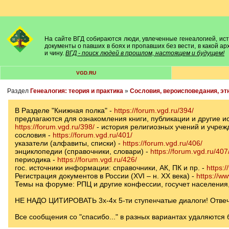
На сайте ВГД собираются люди, увлеченные генеалогией, исто
документы о павших в боях и пропавших без вести, в какой а
и чину.
ВГД - поиск людей в прошлом, настоящем и будущем!
VGD.RU
Раздел
Генеалогия: теория и практика
»
Сословия, вероисповедания, эт
В Разделе "Книжная полка" -
https://forum.vgd.ru/394/
предлагаются для ознакомления книги, публикации и другие и
https://forum.vgd.ru/398/
- история религиозных учений и учреж
сословия -
https://forum.vgd.ru/401/
указатели (алфавиты, списки) -
https://forum.vgd.ru/406/
энциклопедии (справочники, словари) -
https://forum.vgd.ru/407
периодика -
https://forum.vgd.ru/426/
гос. источники информации: справочники, АК, ПК и пр. -
https:/
Регистрация документов в России (XVI – н. XX века) -
https://w
Темы на форуме: РПЦ и другие конфессии, госучет населения,
НЕ НАДО ЦИТИРОВАТЬ 3х-4х 5-ти ступенчатые диалоги! Отвечай
Все сообщения со "спасибо..." в разных вариантах удаляются б