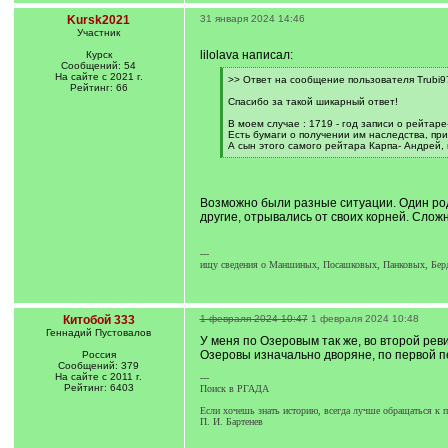
Kursk2021
31 января 2024 14:46
Участник
lilolava написал:
Курск
Сообщений: 54
На сайте с 2021 г.
[
>> Ответ на сообщение пользователя Trubi97
Рейтинг: 66
q
]
Спасибо за такой шикарный ответ!
В моем случае : 1719 - год записи о рейтаре
Есть бумаги о получении им наследства, при
А сын этого самого рейтара Карпа- Андрей, 
[
/
q
]
Возможно были разные ситуации. Один родс
другие, отрывались от своих корней. Сложн
---
ищу сведения о Маншиных, Посашковых, Панковых, Бе
Китобой 333
1 февраля 2024 10:47
1 февраля 2024 10:48
Геннадий Пустовалов
У меня по Озеровым так же, во второй рев
Озеровы изначально дворяне, по первой пе
Россия
Сообщений: 379
На сайте с 2011 г.
---
Рейтинг: 6403
Поиск в РГАДА
Если хочешь знать историю, всегда лучше обращаться к 
П. И. Бартенев