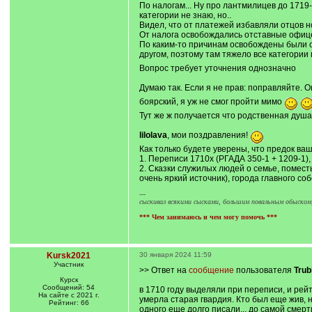
По налогам... Ну про лантмилицев до 1719-
категории не знаю, но..
Видел, что от платежей избавляли отцов но
От налога освобождались отставные офицер
По каким-то причинам освобождены были о
другом, поэтому там тяжело все категории 
Вопрос требует уточнения однозначно
Думаю так. Если я не прав: поправляйте. О
боярский, я уж не смог пройти мимо
Тут же ж получается что родственная душ
lilolava
, мои поздравления!
Как только будете уверены, что предок ваш
1. Переписи 1710х (РГАДА 350-1 + 1209-1),
2. Сказки служилых людей о семье, поместь
очень яркий источник), города главного со
---
сыскивал всякими сысками, большим повальным обыско
*** Чем занимаюсь и чем могу помочь ***
Kursk2021
30 января 2024 11:59
Участник
>> Ответ на
сообщение
пользователя
Trub
Курск
Сообщений: 54
в 1710 году выделяли при переписи, и рейт
На сайте с 2021 г.
умерла старая гвардия. Кто был еще жив, н
Рейтинг: 66
одного еще долго писали... до самой смерт