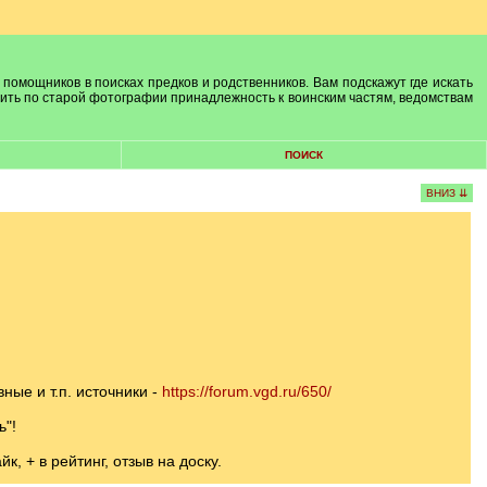
 помощников в поисках предков и родственников. Вам подскажут где искать
лить по старой фотографии принадлежность к воинским частям, ведомствам
ПОИСК
ВНИЗ ⇊
ые и т.п. источники -
https://forum.vgd.ru/650/
ь"!
, + в рейтинг, отзыв на доску.