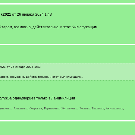
sk2021
от 26 января 2024 1:43
таром, возможно, действительно, и этот был служащим..
021 от 26 января 2024 1:43
аром, возможно, действительно, и этот был служащим..
 служба однодворцев только в Ландмилиции
рдышевых, Анишиных, Озеровых, Горяиновых, Журавлевых, Репиных,Тишиных, Акульшиных,