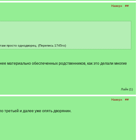
Наверх
##
 там просто однодворец. (Перепись 1745го)
енее материально обеспеченных родственников, как это делали многие
Лайк (1)
Наверх
##
о третьей и далее уже опять дворянин.