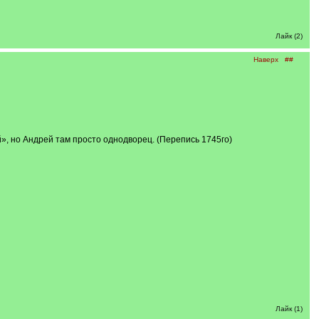
Лайк (2)
Наверх
##
й», но Андрей там просто однодворец. (Перепись 1745го)
Лайк (1)