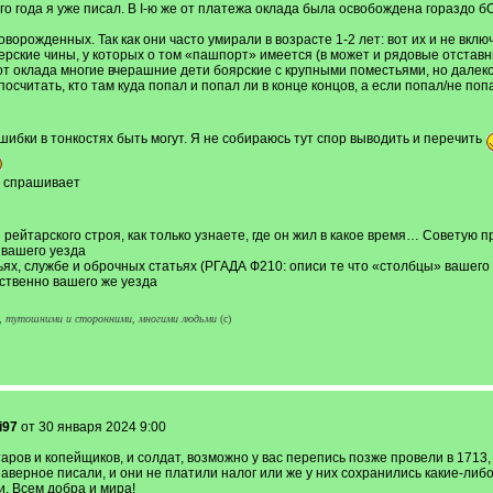
го года я уже писал. В I-ю же от платежа оклада была освобождена гораздо б
ворожденных. Так как они часто умирали в возрасте 1-2 лет: вот их и не вклю
ские чины, у которых о том «пашпорт» имеется (в может и рядовые отставные
т оклада многие вчерашние дети боярские с крупными поместьями, но далеко
посчитать, кто там куда попал и попал ли в конце концов, а если попал/не поп
шибки в тонкостях быть могут. Я не собираюсь тут спор выводить и перечить
а спрашивает
 рейтарского строя, как только узнаете, где он жил в какое время… Советую п
 вашего уезда
ях, службе и оброчных статьях (РГАДА Ф210: описи те что «столбцы» вашего «
бственно вашего же уезда
м, тутошними и сторонними, многими людьми
(с)
i97
от 30 января 2024 9:00
аров и копейщиков, и солдат, возможно у вас перепись позже провели в 1713, 
аверное писали, и они не платили налог или же у них сохранились какие-либо л
и. Всем добра и мира!