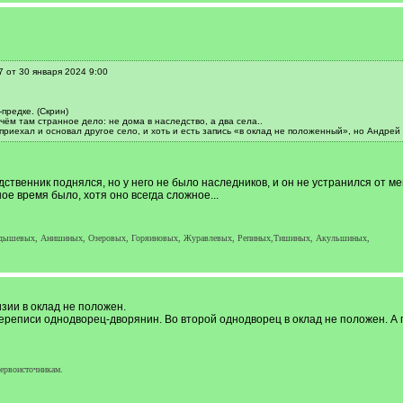
 от 30 января 2024 9:00
-предке. (Скрин)
чём там странное дело: не дома в наследство, а два села..
приехал и основал другое село, и хоть и есть запись «в оклад не положенный», но Андрей
твенник поднялся, но у него не было наследников, и он не устранился от м
ое время было, хотя оно всегда сложное...
рдышевых, Анишиных, Озеровых, Горяиновых, Журавлевых, Репиных,Тишиных, Акульшиных,
изии в оклад не положен.
реписи однодворец-дворянин. Во второй однодворец в оклад не положен. А п
первоисточникам.