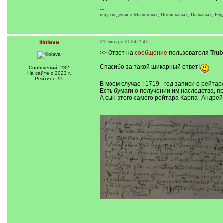
---
ищу сведения о Маншиных, Посашковых, Панковых, Бе
lilolava
31 января 2024 2:45
>> Ответ на
сообщение
пользователя
Trub
Спасибо за такой шикарный ответ!
Сообщений: 232
На сайте с 2023 г.
Рейтинг: 95
В моем случае : 1719 - год записи о рейтар
Есть бумаги о получении им наследства, пр
А сын этого самого рейтара Карпа- Андрей,