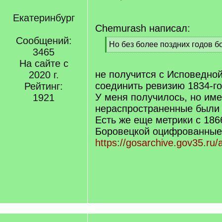
Екатеринбург
Chemurash написал:
Сообщений:
[
Но без более поздних годов б
3465
q
[
]
На сайте с
/
q
не получится с Исповедной
2020 г.
]
соединить ревизию 1834-г
Рейтинг:
У меня получилось, но им
1921
нераспространенные были
Есть же еще метрики с 186
Боровецкой оцифрованные
https://gosarchive.gov35.ru/