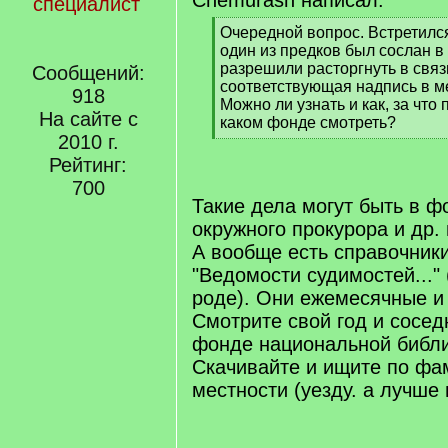
Chemurash написал:
специалист
[
Очередной вопрос. Встретился
q
один из предков был сослан в
]
разрешили расторгнуть в связи
Сообщений:
соответствующая надпись в ме
918
Можно ли узнать и как, за что
На сайте с
каком фонде смотреть?
2010 г.
[
/
Рейтинг:
q
700
]
Такие дела могут быть в ф
окружного прокурора и др.
А вообще есть справочник
"Ведомости судимостей..." 
роде). Они ежемесячные и
Смотрите свой год и сосед
фонде национальной библи
Скачивайте и ищите по фа
местности (уезду. а лучше 