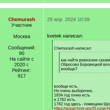
Chemurash
29 апр. 2024 10:59
Участник
kvetek написал:
Москва
[
Сообщений:
q
Chemurash написал:
]
90
[
На сайте с
q
как найти ревизские сказк
2020 г.
]
Обросово Боровецкой воло
вообще?
Рейтинг:
[
917
/
q
вообще есть.
]
Но очень выборочно.
1834 год точно есть
и 1782 есть.
1782 год здесь - помещики Щ
https://gosarchive.gov35.ru/arc