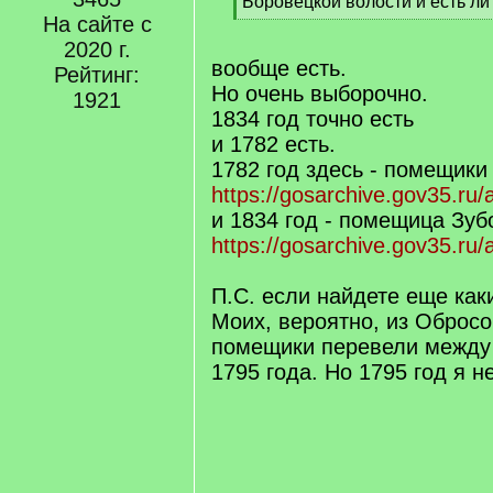
q
Боровецкой волости и есть л
]
На сайте с
[
/
2020 г.
q
вообще есть.
Рейтинг:
]
Но очень выборочно.
1921
1834 год точно есть
и 1782 есть.
1782 год здесь - помещик
https://gosarchive.gov35.ru
и 1834 год - помещица Зуб
https://gosarchive.gov35.ru
П.С. если найдете еще каки
Моих, вероятно, из Обросо
помещики перевели между
1795 года. Но 1795 год я н