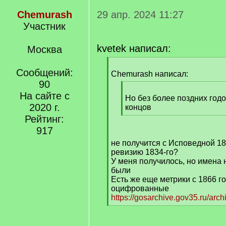
Chemurash
29 апр. 2024 11:27
Участник
kvetek написал:
Москва
[
Сообщений:
q
Chemurash написал:
]
90
[
На сайте с
q
Но без более поздних год
2020 г.
]
концов
[
Рейтинг:
/
917
q
не получится с Исповедной 18
]
ревизию 1834-го?
У меня получилось, но имена
были
Есть же еще метрики с 1866 г
оцифрованные
https://gosarchive.gov35.ru/arc
[
/
q