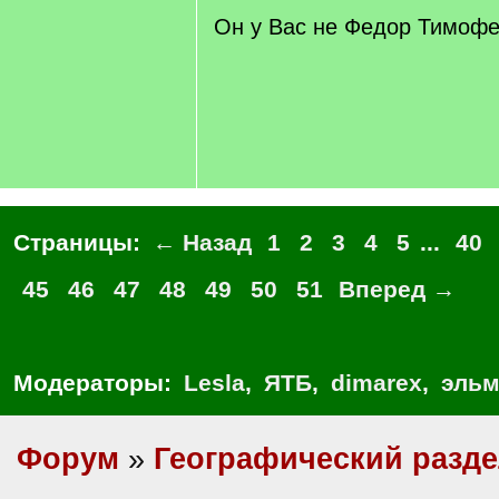
]
Он у Вас не Федор Тимофе
Страницы:
← Назад
1
2
3
4
5
...
40
45
46
47
48
49
50
51
Вперед →
Модераторы:
Lesla
,
ЯТБ
,
dimarex
,
эльм
Форум
»
Географический разд