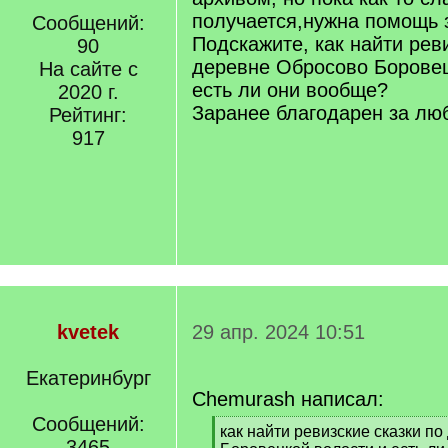
получается,нужна помощь
Сообщений:
Подскажите, как найти рев
90
деревне Обросово Боровец
На сайте с
есть ли они вообще?
2020 г.
Заранее благодарен за лю
Рейтинг:
917
kvetek
29 апр. 2024 10:51
Екатеринбург
Chemurash написал:
Сообщений:
[
как найти ревизские сказки п
3465