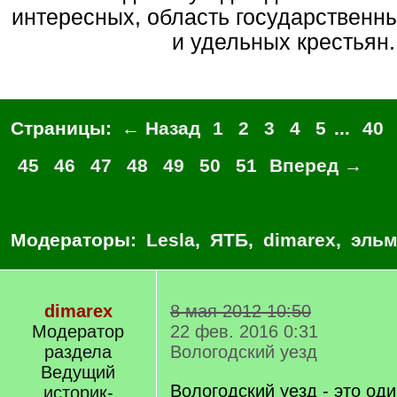
интересных, область государственн
и удельных крестьян.
Страницы:
← Назад
1
2
3
4
5
...
40
45
46
47
48
49
50
51
Вперед →
Модераторы:
Lesla
,
ЯТБ
,
dimarex
,
эльм
dimarex
8 мая 2012 10:50
Модератор
22 фев. 2016 0:31
раздела
Вологодский уезд
Ведущий
Вологодский уезд - это од
историк-