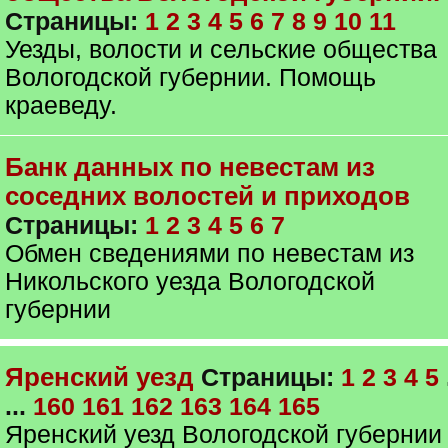
Страницы:
1
2
3
4
5
6
7
8
9
10
11
Уезды, волости и сельские общества
Вологодской губернии. Помощь
краеведу.
Банк данных по невестам из
соседних волостей и приходов
Страницы:
1
2
3
4
5
6
7
Обмен сведениями по невестам из
Никольского уезда Вологодской
губернии
Яренский уезд
Страницы:
1
2
3
4
5
...
160
161
162
163
164
165
Яренский уезд Вологодской губернии 