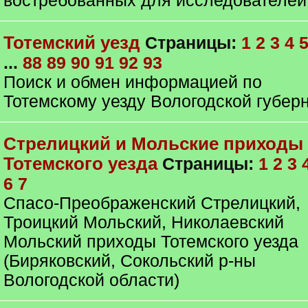
востребованных для исследователей
Тотемский уезд
Страницы:
1
2
3
4
...
88
89
90
91
92
93
Поиск и обмен информацией по
Тотемскому уезду Вологодской губер
Стрелицкий и Мольские приходы
Тотемского уезда
Страницы:
1
2
3
6
7
Спасо-Преображенский Стрелицкий,
Троицкий Мольский, Николаевский
Мольский приходы Тотемского уезда
(Биряковский, Сокольский р-ны
Вологодской области)