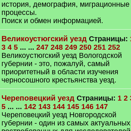
история, демография, миграционные
процессы.
Поиск и обмен информацией.
Великоустюгский уезд
Страницы:
3
4
5
... ...
247
248
249
250
251
252
Великоустюгский уезд Вологодской
губернии - это, пожалуй, самый
приоритетный в области изучения
черносошного крестьянства уезд.
Череповецкий уезд
Страницы:
1
2
5
... ...
142
143
144
145
146
147
Череповецкий уезд Новгородской
губернии - один из самых актуальных