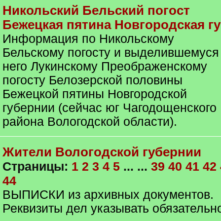
Никольский Бельский погост
Бежецкая пятина Новгородская гу
Информация по Никольскому
Бельскому погосту и выделившемуся
него Лукинскому Преображенскому
погосту Белозерской половины
Бежецкой пятины Новгородской
губернии (сейчас юг Чагодощенского
района Вологодской области).
Жители Вологодской губернии
Страницы:
1
2
3
4
5
... ...
39
40
41
42
44
ВЫПИСКИ из архивных документов.
Реквизиты дел указывать обязательн