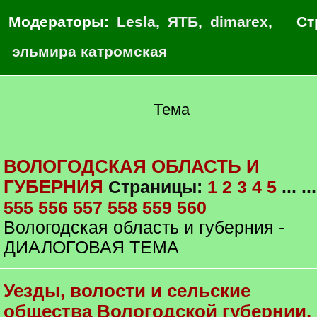
Модераторы:
Lesla
,
ЯТБ
,
dimarex
,
Ст
эльмира катромская
Тема
ВОЛОГОДСКАЯ ОБЛАСТЬ И
ГУБЕРНИЯ
Страницы:
1
2
3
4
5
... ...
555
556
557
558
559
560
Вологодская область и губерния -
ДИАЛОГОВАЯ ТЕМА
Уезды, волости и сельские
общества Вологодской губернии.