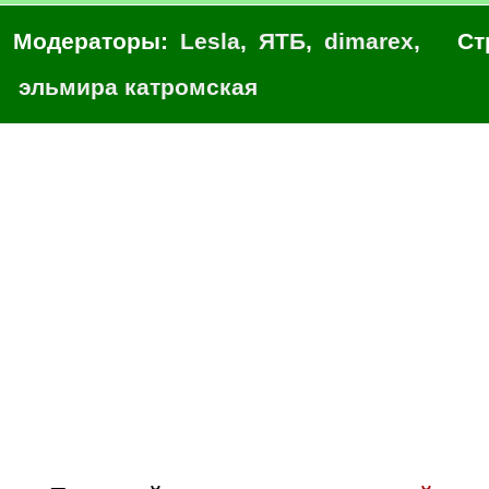
Модераторы:
Lesla
,
ЯТБ
,
dimarex
,
Ст
эльмира катромская