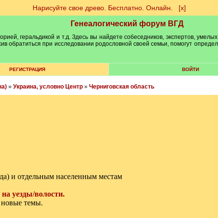
Нарисуйте свое древо. Бесплатно. Онлайн.
[х]
Генеалогический форум ВГД
рией, геральдикой и т.д. Здесь вы найдете собеседников, экспертов, умелых
рхив обратиться при исследовании родословной своей семьи, помогут опреде
РЕГИСТРАЦИЯ
ВОЙТИ
на)
»
Украина, условно Центр
»
Черниговская область
да) и отдельным населенным местам
 на уезды/волости.
 новые темы.