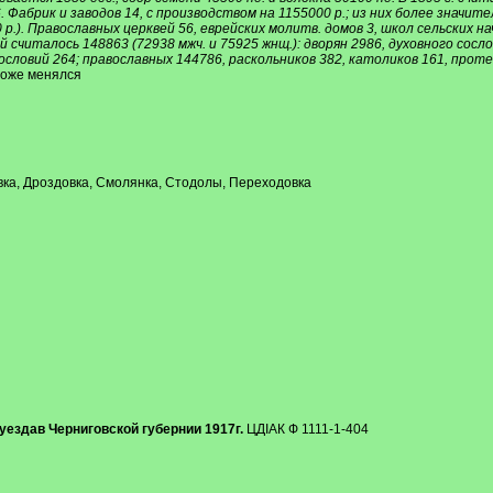
 Фабрик и заводов 14, с производством на 1155000 р.; из них более значител
 р.). Православных церквей 56, еврейских молитв. домов 3, школ сельских на
й считалось 148863 (72938 мжч. и 75925 жнщ.): дворян 2986, духовного сосл
сословий 264; православных 144786, раскольников 382, католиков 161, проте
тоже менялся
овка, Дроздовка, Смолянка, Стодолы, Переходовка
ездав Черниговской губернии 1917г.
ЦДІАК Ф 1111-1-404