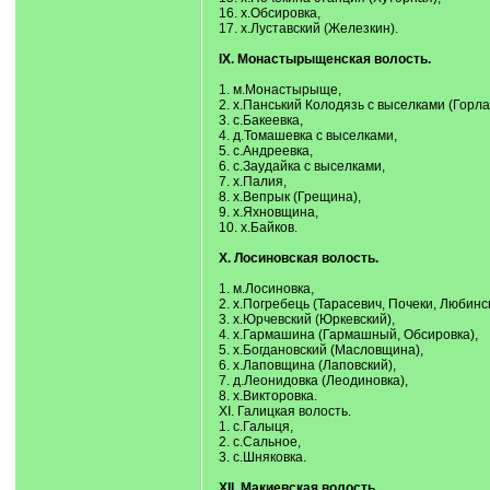
16. х.Обсировка,
17. х.Луставский (Железкин).
IX. Монастырыщенская волость.
1. м.Монастырыще,
2. х.Панський Колодязь с выселками (Горла
3. с.Бакеевка,
4. д.Томашевка с выселками,
5. с.Андреевка,
6. с.Заудайка с выселками,
7. х.Палия,
8. х.Вепрык (Грещина),
9. х.Яхновщина,
10. х.Байков.
X. Лосиновская волость.
1. м.Лосиновка,
2. х.Погребець (Тарасевич, Почеки, Любинск
3. х.Юрчевский (Юркевский),
4. х.Гармашина (Гармашный, Обсировка),
5. х.Богдановский (Масловщина),
6. х.Лаповщина (Лаповский),
7. д.Леонидовка (Леодиновка),
8. х.Викторовка.
XI. Галицкая волость.
1. с.Галыця,
2. с.Сальное,
3. с.Шняковка.
XII. Макиевская волость.