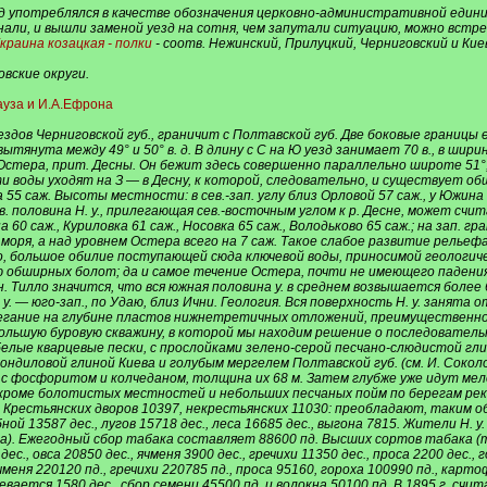
д употреблялся в качестве обозначения церковно-административной единицы
нали, и вышли заменой уезд на сотня, чем запутали ситуацию, можно встр
краина козацкая - полки
- соотв. Нежинский, Прилуцкий, Черниговский и Кие
овские округи.
ауза и И.А.Ефрона
дов Черниговской губ., граничит с Полтавской губ. Две боковые границы ег
, вытянута между 49° и 50° в. д. В длину с С на Ю уезд занимает 70 в., в шири
тера, прит. Десны. Он бежит здесь совершенно параллельно широте 51°, в
ти воды уходят на З — в Десну, к которой, следовательно, и существует о
55 саж. Высоты местности: в сев.-зап. углу близ Орловой 57 саж., у Южина (к
ев. половина Н. у., прилегающая сев.-восточным углом к р. Десне, может с
0 саж., Куриловка 61 саж., Носовка 65 саж., Володьково 65 саж.; на зап. гр
 моря, а над уровнем Остера всего на 7 саж. Такое слабое развитие релье
ого, большое обилие поступающей сюда ключевой воды, приносимой геолог
ию обширных болот; да и самое течение Остера, почти не имеющего падени
 Тилло значится, что вся южная половина у. в среднем возвышается более 60
 у. — юго-зап., по Удаю, близ Ични. Геология. Вся поверхность Н. у. занят
легание на глубине пластов нижнетретичных отложений, преимущественно о
большую буровую скважину, в которой мы находим решение о последователь
елые кварцевые пески, с прослойками зелено-серой песчано-слюдистой гли
ондиловой глиной Киева и голубым мергелем Полтавской губ. (см. И. Соко
и с фосфоритом и колчеданом, толщина их 68 м. Затем глубже уже идут м
, кроме болотистых местностей и небольших песчаных пойм по берегам рек.
 Крестьянских дворов 10397, некрестьянских 11030: преобладают, таким о
бной 13587 дес., лугов 15718 дес., леса 16685 дес., выгона 7815. Жители Н
). Ежегодный сбор табака составляет 88600 пд. Высших сортов табака (ту
ес., овса 20850 дес., ячменя 3900 дес., гречихи 11350 дес., проса 2200 дес.
ячменя 220120 пд., гречихи 220785 пд., проса 95160, гороха 100990 пд., кар
севается 1580 дес., сбор семени 45500 пд. и волокна 50100 пд. В 1895 г. сч