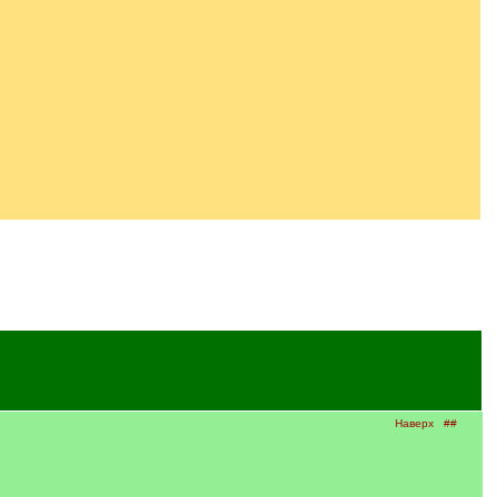
Наверх
##