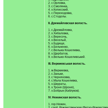
2. с.Орловка,
3. с.Смолянка,
4. х.Кописский,
5. с.Переходовка,
6. с.Стодолы.
II. Дремайловская волость.
1. с.Дремайловка,
2. х.Хибаловка,
3. с.Вересочь,
4. х.Веселый,
5. х.Будище,
6. х.Бельченко,
7. с.Велыка Кошеливка,
8. х.Щербатов,
9. х.Велыко-Кошеливський.
III. Веркиевськая волость.
1. м.Веркиевка,
2. с.Заньки,
3. с.Черняховка,
4. с.Мала Кошеливка,
5. х.Шкураты,
6. х.Троня (Шроня),
7. х.Бобрык (Каблуков).
IV. Нежинская волость.
1. гор.Нежин,
2. слоб. Рождественская (Ветхо-Рождествен