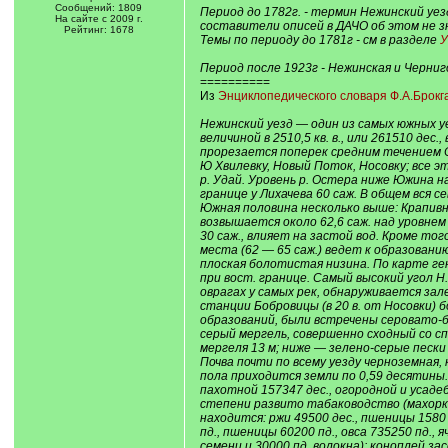
Сообщений: 1809
Период до 1782г. - термин Нежинский уез
На сайте с 2009 г.
составители описей в ДАЧО об этом не з
Рейтинг: 1678
Темы по периоду до 1781г - см в разделе
У
Период после 1923г - Нежинская и Черниг
==========
Из
Энциклопедического словаря Ф.А.Брокг
Нежинский уезд — один из самых южных уез
величиной в 2510,5 кв. в., или 261510 дес.
прорезается поперек средним течением Ос
Ю Хвилевку, Новый Поток, Носовку; все э
р. Удай. Уровень р. Остера ниже Южина на 
границе у Лихачева 60 саж. В общем вся с
Южная половина несколько выше: Крапивна 6
возвышается около 62,6 саж. над уровнем
30 саж., влияет на застой вод. Кроме т
места (62 — 65 саж.) ведет к образован
плоская болотистая низина. По карте ген.
при вост. границе. Самый высокий угол Н.
оврагах у самых рек, обнаруживается за
станции Бобровицы (в 20 в. от Носовки) 
образований, были встречены серовато-б
серый мергель, совершенно сходный со сп
мергеля 13 м; ниже — зелено-серые песк
Почва почти по всему уезду черноземная
пола приходится земли по 0,59 десятины.
пахотной 157347 дес., огородной и усаде
степени развито табаководство (махорка
находится: ржи 49500 дес., пшеницы 1580 д
пд., пшеницы 60200 пд., овса 735250 пд., 
семени и 30000 пд. волокна); коноплей за