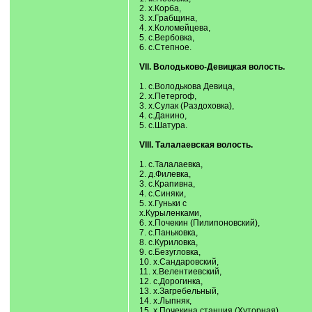
2. х.Корба,
3. х.Грабщина,
4. х.Коломейцева,
5. с.Вербовка,
6. с.Степное.
VII. Володьково-Девицкая волость.
1. с.Володькова Девица,
2. х.Петергоф,
3. х.Сулак (Раздоховка),
4. с.Данино,
5. с.Шатура.
VIII. Талалаевская волость.
1. с.Талалаевка,
2. д.Филевка,
3. с.Крапивна,
4. с.Синяки,
5. х.Гуньки с
х.Курыленками,
6. х.Почекин (Пилипоновский),
7. с.Паньковка,
8. с.Куриловка,
9. с.Безугловка,
10. х.Сандаровский,
11. х.Велентиевский,
12. с.Дорогинка,
13. х.Загребельный,
14. х.Лыпняк,
15. х.Почекина станция (Хуторная),