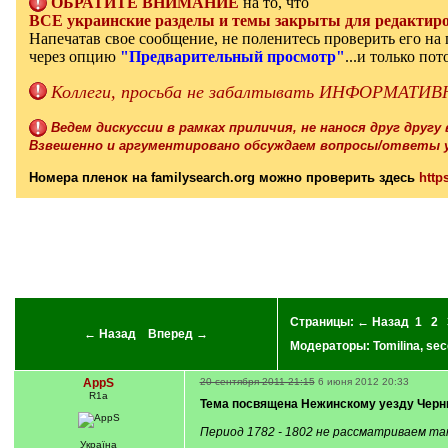
ОБРАТИТЕ ВНИМАНИЕ
на то, что
ВСЕ украинские разделы и темы закрыты для редактиро
Напечатав свое сообщение, не поленитесь проверить его н
через опцию
"Предварительный просмотр"
...и только по
Коллеги, просьба не забалтывать ИНФОРМАТИВН
Ведем дискуссии в рамках приличия, не нанося друг другу
Взвешенно и аргументировано обсуждаем вопросы/ответы у
Номера пленок на familysearch.org можно проверить здесь
http
Страницы:
← Назад
1
2
← Назад
Вперед →
Модераторы:
Tomilina
,
sec
AppS
20 сентября 2011 21:15
6 июня 2012 20:33
R1a
Тема посвящена Нежинскому уезду Черниг
Период 1782 - 1802 не рассматриваем та
Україна