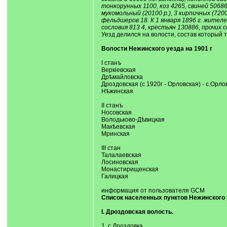
тонкорунных 1100, коз 4265, свиней 50686.
мукомольный (20100 р.), 3 кирпичных (7200
фельдшеров 18. К 1 января 1896 г. жителе
сословия 813 4, крестьян 130886, прочих 
Уезд делился на волости, состав который 
Волости Нежинского уезда на 1901 г
І станъ
Веркіевская
Дрѣмайловска
Дроздовская (с 1920г - Орловская) - с.Орл
Нѣжинская
ІІ станъ
Носовская
Володьково-Дѣвицкая
Макѣевская
Мринская
ІІІ стан
Талалаевская
Лосиновская
Монастирищенская
Галицкая
информация от пользователя GCM
Список населенных пунктов Нежинского у
I. Дроздовская волость.
1. с.Дроздовка,