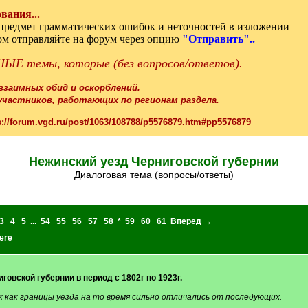
вания...
а предмет грамматических ошибок и неточностей в изложении
том отправляйте на форум через опцию
"Отправить"..
ЫЕ темы, которые (без вопросов/ответов).
 взаимных обид и оскорблений.
частников, работающих по регионам раздела.
s://forum.vgd.ru/post/1063/108788/p5576879.htm#pp5576879
Нежинский уезд Черниговской губернии
Диалоговая тема (вопросы/ответы)
3
4
5
...
54
55
56
57
58
*
59
60
61
Вперед →
ere
овской губернии в период с 1802г по 1923г.
к как границы уезда на то время сильно отличались от последующих.