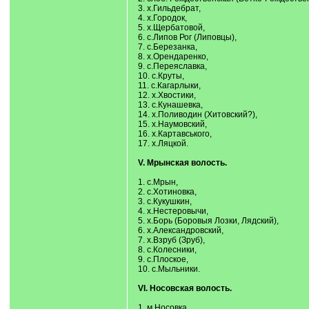
3. х.Гильдебрат,
4. х.Городок,
5. х.Щербатовой,
6. с.Липов Рог (Липовцы),
7. с.Березанка,
8. х.Орендаренко,
9. с.Переяславка,
10. с.Круты,
11. с.Кагарлыки,
12. х.Хвостики,
13. с.Кунашевка,
14. х.Поливодин (Хитовский?),
15. х.Наумовский,
16. х.Картавського,
17. х.Ляцкой.
V. Мрынская волость.
1. с.Мрын,
2. с.Хотиновка,
3. с.Кукушкин,
4. х.Нестеровычи,
5. х.Борь (Боровыя Лозки, Лядский),
6. х.Александровский,
7. х.Взруб (Зруб),
8. с.Колесники,
9. с.Плоское,
10. с.Мыльники.
VI. Носовская волость.
1. м.Носовка,