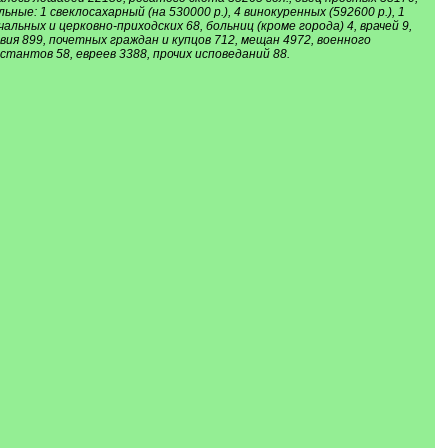
ьные: 1 свеклосахарный (на 530000 р.), 4 винокуренных (592600 р.), 1
чальных и церковно-приходских 68, больниц (кроме города) 4, врачей 9,
овия 899, почетных граждан и купцов 712, мещан 4972, военного
стантов 58, евреев 3388, прочих исповеданий 88.