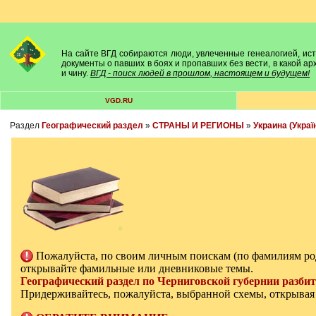
На сайте ВГД собираются люди, увлеченные генеалогией, исто
документы о павших в боях и пропавших без вести, в какой а
и чину.
ВГД - поиск людей в прошлом, настоящем и будущем!
VGD.RU
Раздел
Географический раздел
»
СТРАНЫ И РЕГИОНЫ
»
Украина (Украї
Пожалуйста, по своим личным поискам (по фамилиям ро
открывайте фамильные или дневниковые темы.
Географический раздел по Черниговской губернии разбит
Придерживайтесь, пожалуйста, выбранной схемы, открывая