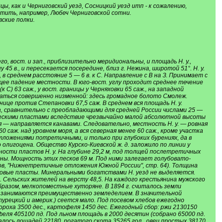
, как и Черниговский уезд, Сосницкий уезд итп - к сожалению,
етить, например, Любеч Черниговской сотни.
вские полки.
о, вост. и зап., приблизительно меридиональны, и площадь Н. у.,
ну 45 в., и пересекается посередине, близ г. Нежина, широтой 51°. Н. у.
 среднем расстояние 5 — 6 в. к С. Направление с В на З. Принимает с
бщее падение местности. В юго-вост. углу проходит среднее течение
 С) 63 саж., у вост. границы у Черняховки 65 саж., на западной
читаться совершенно низменной: здесь громадное болото Смолеж.
анице против Степановки 67,5 саж. В среднем вся площадь Н. у.
фа, сравнительно с преобладающими для средней России числами 25 —
ическими пластами вследствие чрезвычайно малой абсолютной высоты
я — направляется канавами. Следовательно, местность Н. у. — ровная
 саж. над уровнем моря, а вся северная менее 60 саж., кроме участка
а отложениями потретичными, и только при глубоких бурениях, да в
лигоцена. Общество Курско-Киевской ж. д. заложило по линии у
ности пластов Н. у. На глубине 29,2 м, под толщей послетретичных
ны. Мощность этих песков 69 м. Под ними залегает голубовато-
лов, "Нижнетретичные отложения Южной России", стр. 64). Толщина
еловые пласты. Минеральными богатствами Н. уезд не выделяется.
 Сельских жителей на версту 48,5. На каждого крестьянина мужского
бразом, мелкопоместные хуторяне. В 1894 г. считалось земли
. у. занимаются преимущественно земледелием. В значительной
рецкий и америк.) сеется мало. Под посевом хлебов ежегодно
, гороха 3500 дес., картофеля 1450 дес. Ежегодный сбор: ржи 2130150
тофеля 405100 пд. Под льном площадь в 2000 десятин (собрано 65000 пд.
италось лошадей 22180, рогатого скота 35265 гол., овец простых 38170,