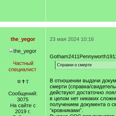
the_yegor
23 мая 2024 10:16
Gotham2411Pennyworth191
Частный
[
Справки о смерти
специалист
q
[
]
/
q
В отношении выдачи докум
✡✝☦
]
смерти (справка/свидетель
действуют достаточно лоя
Сообщений:
в целом нет никаких сложн
3075
получением документа о с
На сайте с
"кровниками".
2019 г.