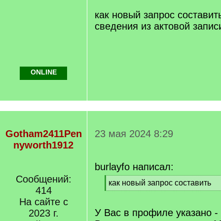
как новый запрос составит
сведения из актовой запис
ONLINE
Gotham2411Pen
23 мая 2024 8:29
nyworth1912
burlayfo написал:
Сообщений:
[
как новый запрос составить
414
q
[
]
На сайте с
/
q
У Вас в профиле указано -
2023 г.
]