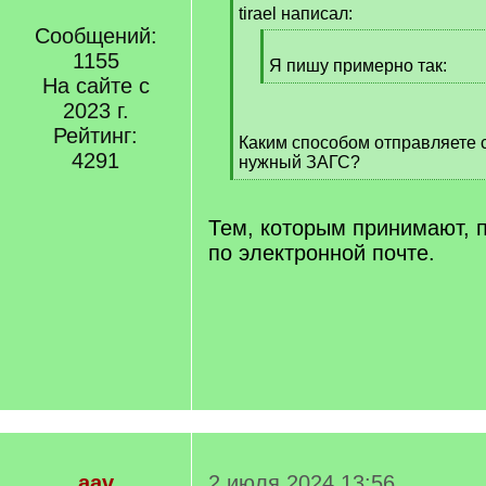
q
tirael написал:
]
Сообщений:
[
1155
q
Я пишу примерно так:
На сайте с
]
[
/
2023 г.
q
Рейтинг:
Каким способом отправляете 
]
4291
нужный ЗАГС?
[
/
q
Тем, которым принимают, 
]
по электронной почте.
aav
2 июля 2024 13:56