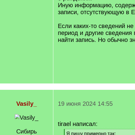
Иную информацию, содерж
записи, отсутствующую в 
Если каких-то сведений не
период и другие сведения
найти запись. Но обычно з
Vasily_
19 июня 2024 14:55
tirael написал:
Сибирь
[
Я пишу примерно так: