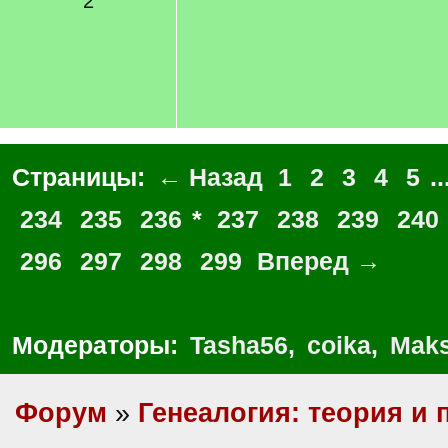
2
Страницы:
← Назад
1
2
3
4
5
..
234
235
236
*
237
238
239
240
296
297
298
299
Вперед →
Модераторы:
Tasha56
,
coika
,
Maks
Форум
»
Генеалогия: теория и 