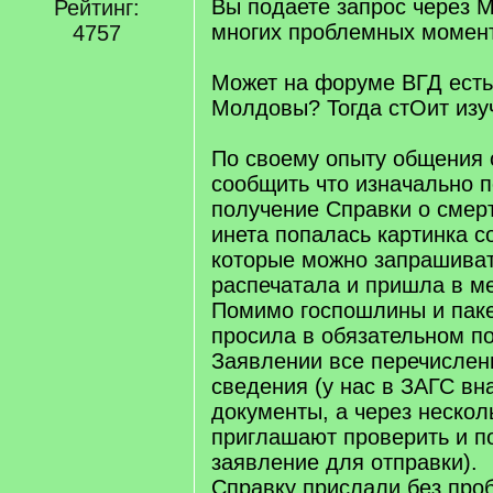
Вы подаете запрос через 
Рейтинг:
многих проблемных момент
4757
Может на форуме ВГД есть
Молдовы? Тогда стОит изуч
По своему опыту общения 
сообщить что изначально 
получение Справки о смерт
инета попалась картинка с
которые можно запрашиват
распечатала и пришла в м
Помимо госпошлины и паке
просила в обязательном по
Заявлении все перечислен
сведения (у нас в ЗАГС вн
документы, а через нескол
приглашают проверить и п
заявление для отправки).
Справку прислали без про