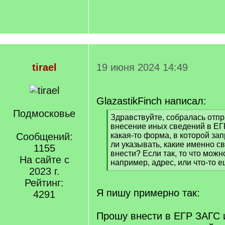
tirael
19 июня 2024 14:49
GlazastikFinch написал:
Подмосковье
[
Здравствуйте, собралась отпр
q
внесение иных сведений в ЕГР
]
Сообщений:
какая-то форма, в которой за
ли указывать, какие именно 
1155
внести? Если так, то что можно
На сайте с
например, адрес, или что-то 
2023 г.
[
/
Рейтинг:
q
Я пишу примерно так:
4291
]
Прошу внести в ЕГР ЗАГС 