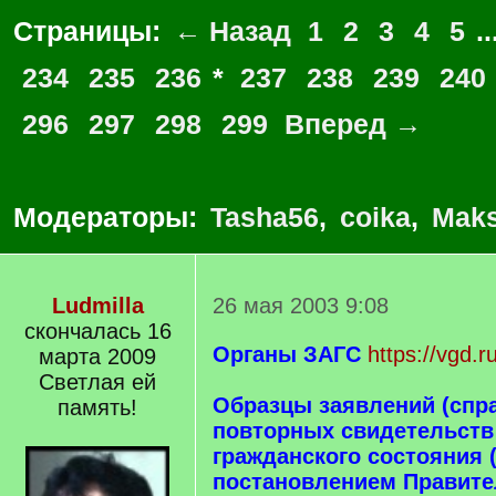
Страницы:
← Назад
1
2
3
4
5
..
234
235
236
*
237
238
239
240
296
297
298
299
Вперед →
Модераторы:
Tasha56
,
coika
,
Maks
Ludmilla
26 мая 2003 9:08
скончалась 16
Органы ЗАГС
https://vgd.
марта 2009
Светлая ей
Образцы заявлений (спр
память!
повторных свидетельств 
гражданского состояния
постановлением Правите