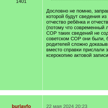
]
1401
[
/
q
Дословно не помню, запра
]
которой будут сведения из 
отчество ребёнка и отчест
(потому что современный 
СОР таких сведений не сод
советском СОР они были, б
родителей сложно доказыв
вместо справки прислали 
ксерокопию актовой записи
burlayfo
22 мая 2024 20:23