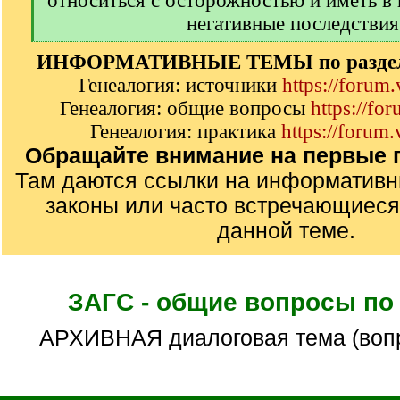
относиться с осторожностью и иметь в
негативные последствия
[
ИНФОРМАТИВНЫЕ ТЕМЫ по разделу
/
q
Генеалогия: источники
https://forum
]
Генеалогия: общие вопросы
https://fo
Генеалогия: практика
https://forum.
Обращайте внимание на первые п
Там даются ссылки на информатив
законы или часто встречающиеся
данной теме.
ЗАГС - общие вопросы по
АРХИВНАЯ диалоговая тема (воп