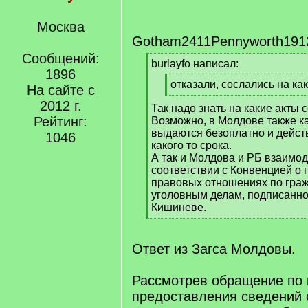
Москва
Gotham2411Pennyworth191
Сообщений:
[
burlayfo написал:
1896
q
[
отказали, сослались на как
]
На сайте с
q
[
2012 г.
Так надо знать на какие акты 
]
/
Рейтинг:
Возможно, в Молдове также ка
q
выдаются безоплатно и дейст
]
1046
какого то срока.
А так и Молдова и РБ взаимод
соответствии с Конвенцией о
правовых отношениях по гра
уголовным делам, подписанной
Кишиневе.
[
/
q
Ответ из Загса Молдовы.
]
Рассмотрев обращение по 
предоставления сведений 