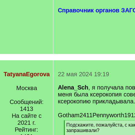
Справочник органов ЗАГ
TatyanaEgorova
22 мая 2024 19:19
Alena_Sch
, я получала по
Москва
меня была ксерокопия сове
ксерокопию прикладывала
Сообщений:
1413
Gotham2411Pennyworth191
На сайте с
2021 г.
[
Подскажите, пожалуйста, с к
Рейтинг:
q
запрашивали?