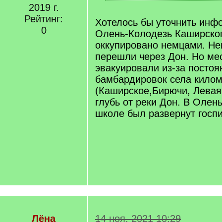
[
2019 г.
/
Рейтинг:
q
Хотелось бы уточнить инф
]
0
Олень-Колодезь Каширског
оккупировано немцами. Не
перешли через Дон. Но ме
эвакуировали из-за постоя
бамбардировок села килом
(Каширское,Бирючи, Левая 
глубь от реки Дон. В Олен
школе был развернут госпи
Лёна
14 ноя. 2021 10:29