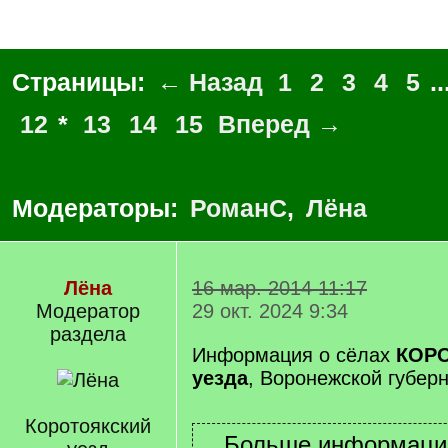
Страницы:
← Назад
1
2
3
4
5
..
12
*
13
14
15
Вперед →
Модераторы:
РоманС
,
Лёна
Лёна
16 мар. 2014 11:17
Модератор
29 окт. 2024 9:34
раздела
Информация о сёлах
КОР
уезда
, Воронежской губерн
Коротоякский