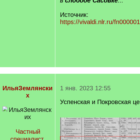
в
слободе Сасовке
...
Источник:
https://vivaldi.nlr.ru/fn000
ИльяЗемлянски
1 янв. 2023 12:55
х
Успенская и Покровская ц
Частный
специалист