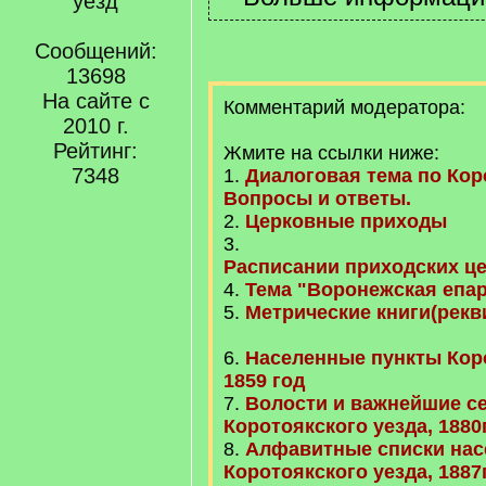
уезд
Сообщений:
13698
На сайте с
Комментарий модератора:
2010 г.
Рейтинг:
Жмите на ссылки ниже:
7348
1.
Диалоговая тема по Кор
Вопросы и ответы.
2.
Церковные приходы
3.
Расписании приходских це
4.
Тема "Воронежская епа
5.
Метрические книги(рекв
6.
Населенные пункты Коро
1859 год
7.
Волости и важнейшие с
Коротоякского уезда, 1880г
8.
Алфавитные списки нас
Коротоякского уезда, 1887г