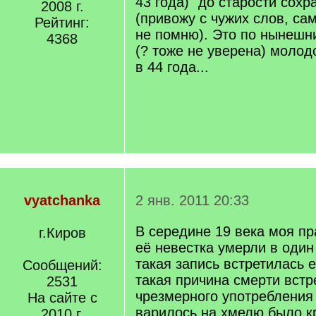
43 года) "до старости сох
2008 г.
]
(привожу с чужих слов, са
Рейтинг:
не помню). Это по нынешн
4368
(? тоже не уверена) молод
в 44 года...
vyatchanka
2 янв. 2011 20:33
В середине 19 века моя п
г.Киров
её невестка умерли в один 
такая запись встретилась
Сообщений:
такая причина смерти встр
2531
чрезмерного употребления
На сайте с
варилось на хмелю,было к
2010 г.