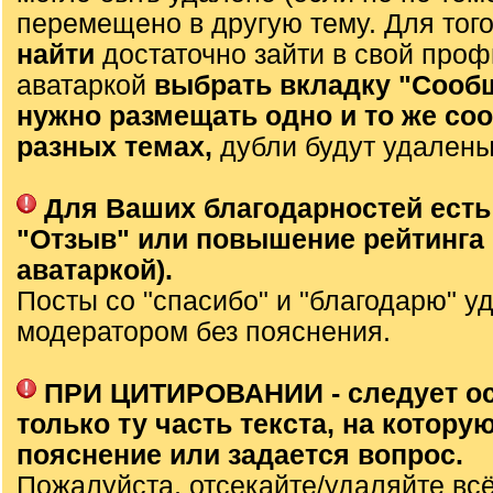
перемещено в другую тему. Для тог
найти
достаточно зайти в свой проф
аватаркой
выбрать вкладку "Сооб
нужно размещать одно и то же со
разных темах,
дубли будут удалены
Для Ваших благодарностей есть
"Отзыв" или повышение рейтинга 
аватаркой).
Посты со "спасибо" и "благодарю" у
модератором без пояснения.
ПРИ ЦИТИРОВАНИИ - следует о
только ту часть текста, на которую
пояснение или задается вопрос.
Пожалуйста, отсекайте/удаляйте вс