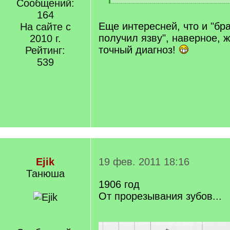
Сообщений:
q
[
]
164
/
q
Еще интересней, что и "бра
На сайте с
]
получил язву", наверное, ж
2010 г.
точный диагноз!
Рейтинг:
539
Ejik
19 фев. 2011 18:16
Танюша
1906 год
От прорезывания зубов...