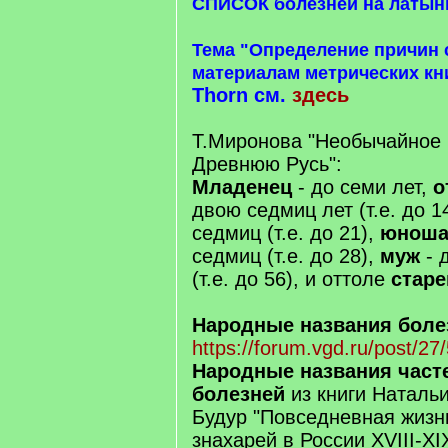
СПИСОК болезней на латын
Тема "Определение причин 
материалам метрических кн
Thorn см.
здесь
Т.Миронова "Необычайное 
Древнюю Русь":
Младенец
- до семи лет,
о
двою седмиц лет (т.е. до 1
седмиц (т.е. до 21),
юнош
седмиц (т.е. до 28),
муж
- 
(т.е. до 56), и оттоле
старе
Народные названия боле
https://forum.vgd.ru/post/
Народные названия часте
болезней
из книги Наталь
Будур "Повседневная жизн
знахарей в России XVIII-XI