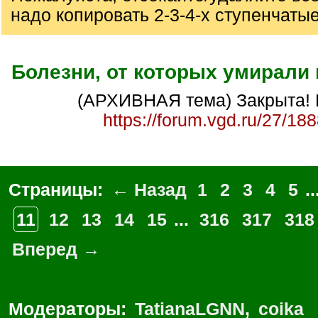
надо копировать 2-3-4-х ступенчаты
Болезни, от которых умирали
(АРХИВНАЯ тема) Закрыта! 
https://forum.vgd.ru/27/18
Страницы:
← Назад
1
2
3
4
5
..
11
12
13
14
15
...
316
317
318
Вперед →
Модераторы:
TatianaLGNN
,
coika