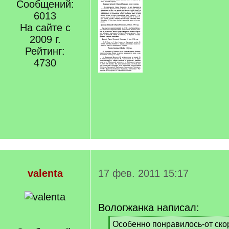
Сообщений:
6013
На сайте с
2009 г.
Рейтинг:
4730
valenta
17 фев. 2011 15:17
Вологжанка написал:
[
Особенно понравилось-от ско