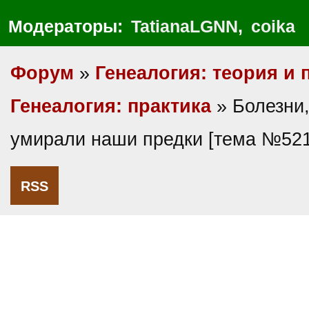
Модераторы:
TatianaLGNN
,
coika
Форум
»
Генеалогия: теория и 
Генеалогия: практика
» Болезни,
умирали наши предки [тема №521
RSS