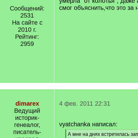
умерла "от колотья", даже
смог объяснить,что это за н
Сообщений:
2531
На сайте с
2010 г.
Рейтинг:
2959
dimarex
4 фев. 2011 22:31
Ведущий
историк-
vyatchanka написал:
генеалог,
писатель-
[
А мне на днях встретилась з