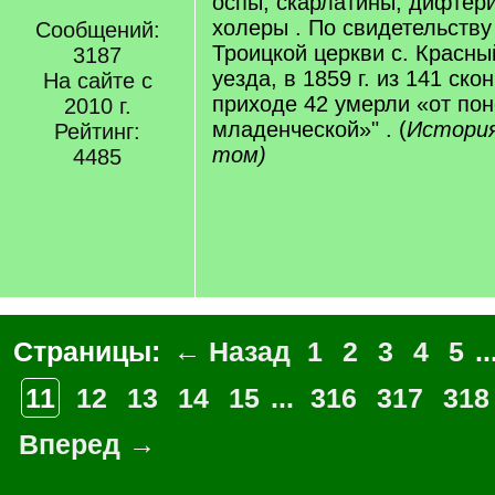
оспы, скарлатины, дифтери
холеры . По свидетельств
Сообщений:
Троицкой церкви с. Красн
3187
уезда, в 1859 г. из 141 ско
На сайте с
приходе 42 умерли «от пон
2010 г.
младенческой»" . (
История
Рейтинг:
том)
4485
Страницы:
← Назад
1
2
3
4
5
..
11
12
13
14
15
...
316
317
318
Вперед →