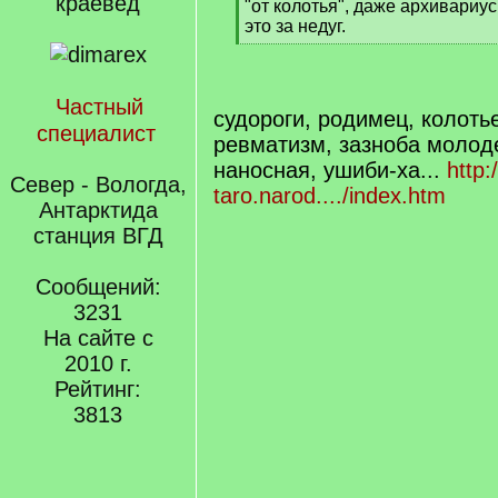
краевед
q
"от колотья", даже архивариус
]
это за недуг.
[
/
q
Частный
]
судороги, родимец, колоть
специалист
ревматизм, зазноба молоде
наносная, ушиби-ха...
http:
Север - Вологда,
taro.narod..../index.htm
Антарктида
станция ВГД
Сообщений:
3231
На сайте с
2010 г.
Рейтинг:
3813