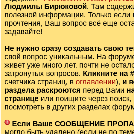
Людмилы Бирюковой
. Там содерж
полезной информации. Только если 
прочтения, Ваш вопрос всё еще оста
задавайте!
Не нужно сразу создавать свою те
свой вопрос уникальным. На форуме
живет уже много лет, почти не остал
затронутых вопросов.
Кликните на 
счетчика страниц, в
оглавлении
),
и 
раздела раскроются
перед Вами
н
странице
или поищите через поиск,
посмотреть в других разделах фору
Если Ваше СООБЩЕНИЕ ПРОП
могло быть удалено (если не по тем