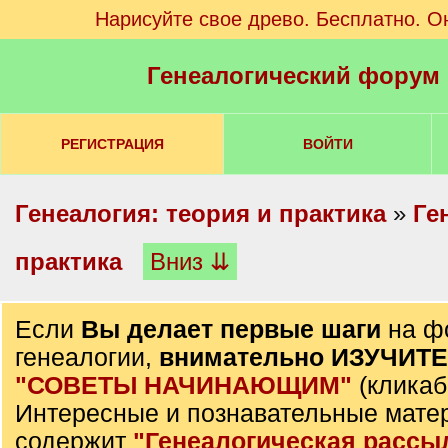
Нарисуйте свое древо. Бесплатно. О
Генеалогический форум
РЕГИСТРАЦИЯ
ВОЙТИ
Генеалогия: теория и практика
»
Ге
практика
Вниз ⇊
Если
Вы делает первые шаги
на ф
генеалогии,
внимательно ИЗУЧИТ
"СОВЕТЫ НАЧИНАЮЩИМ"
(кликаб
Интересные и познавательные мате
содержит
"Генеалогическая рассы