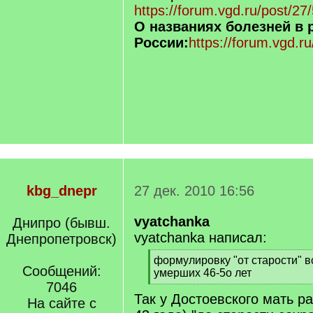
https://forum.vgd.ru/post/
О названиях болезней в 
России:
https://forum.vgd.
kbg_dnepr
27 дек. 2010 16:56
vyatchanka
Днипро (бывш.
vyatchanka написал:
Днепропетровск)
[
формулировку "от старости" в
Сообщений:
q
умерших 46-5о лет
]
7046
[
Так у Достоевского мать р
/
На сайте с
q