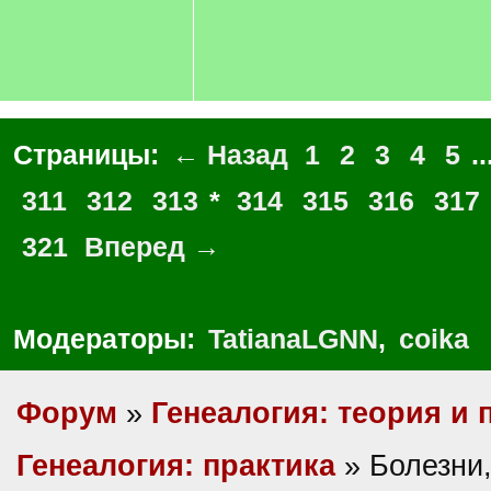
Страницы:
← Назад
1
2
3
4
5
..
311
312
313
*
314
315
316
317
321
Вперед →
Модераторы:
TatianaLGNN
,
coika
Форум
»
Генеалогия: теория и 
Генеалогия: практика
» Болезни,