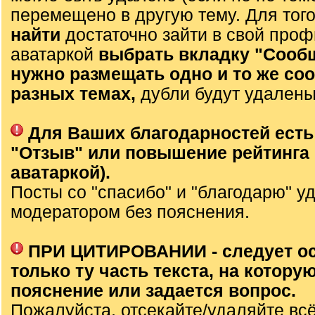
перемещено в другую тему. Для тог
найти
достаточно зайти в свой проф
аватаркой
выбрать вкладку "Сооб
нужно размещать одно и то же со
разных темах,
дубли будут удалены
Для Ваших благодарностей есть
"Отзыв" или повышение рейтинга 
аватаркой).
Посты со "спасибо" и "благодарю" у
модератором без пояснения.
ПРИ ЦИТИРОВАНИИ - следует о
только ту часть текста, на которую
пояснение или задается вопрос.
Пожалуйста, отсекайте/удаляйте вс