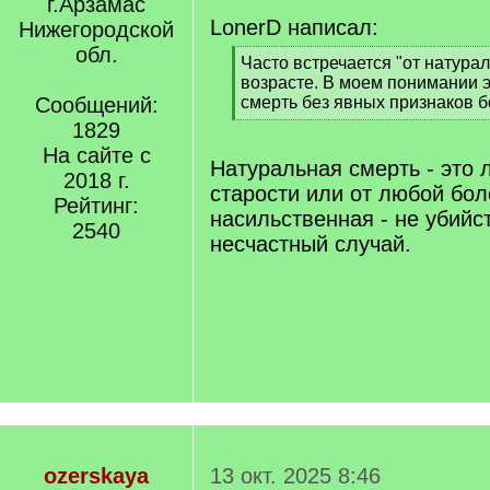
г.Арзамас
LonerD написал:
Нижегородской
обл.
[
Часто встречается "от натура
q
возрасте. В моем понимании 
]
Сообщений:
смерть без явных признаков б
[
1829
/
На сайте с
q
Натуральная смерть - это 
2018 г.
]
старости или от любой бол
Рейтинг:
насильственная - не убийс
2540
несчастный случай.
ozerskaya
13 окт. 2025 8:46