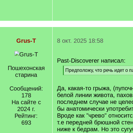
Grus-T
8 окт. 2025 18:58
Past-Discoverer написал:
Пошехонская
[
Предположу, что речь идет о 
старина
q
[
]
/
q
Да, какая-то грыжа, (пупоч
Сообщений:
]
белой линии живота, пахов
178
последнем случае не целе
На сайте с
бы анатомически употребит
2024 г.
Вроде как "чрево" относитс
Рейтинг:
т.е передней брюшной стен
693
ниже к бедрам. Но это суг