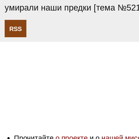
умирали наши предки [тема №521
RSS
Прочитайте
о проекте
и о
нашей мис