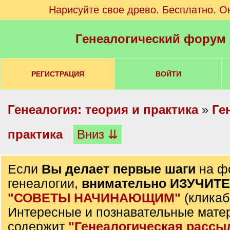
Нарисуйте свое древо. Бесплатно. О
Генеалогический форум
РЕГИСТРАЦИЯ
ВОЙТИ
Генеалогия: теория и практика
»
Ге
практика
Вниз ⇊
Если
Вы делает первые шаги
на ф
генеалогии,
внимательно ИЗУЧИТ
"СОВЕТЫ НАЧИНАЮЩИМ"
(кликаб
Интересные и познавательные мате
содержит
"Генеалогическая рассы