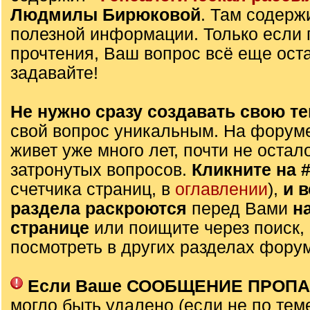
Людмилы Бирюковой
. Там содерж
полезной информации. Только если 
прочтения, Ваш вопрос всё еще оста
задавайте!
Не нужно сразу создавать свою те
свой вопрос уникальным. На форуме
живет уже много лет, почти не остал
затронутых вопросов.
Кликните на 
счетчика страниц, в
оглавлении
),
и 
раздела раскроются
перед Вами
н
странице
или поищите через поиск,
посмотреть в других разделах фору
Если Ваше СООБЩЕНИЕ ПРОП
могло быть удалено (если не по тем