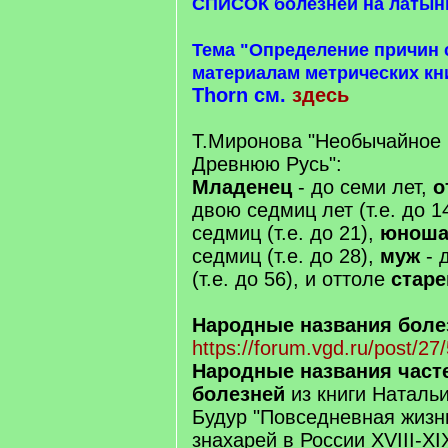
СПИСОК болезней на латын
Тема "Определение причин 
материалам метрических кн
Thorn см.
здесь
Т.Миронова "Необычайное 
Древнюю Русь":
Младенец
- до семи лет,
о
двою седмиц лет (т.е. до 1
седмиц (т.е. до 21),
юнош
седмиц (т.е. до 28),
муж
- 
(т.е. до 56), и оттоле
старе
Народные названия боле
https://forum.vgd.ru/post/
Народные названия часте
болезней
из книги Наталь
Будур "Повседневная жизн
знахарей в России XVIII-XI