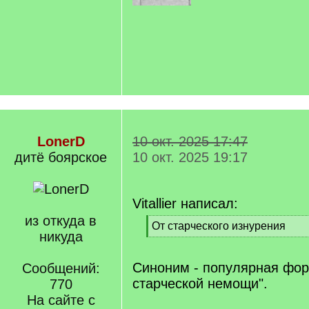
LonerD
10 окт. 2025 17:47
дитё боярское
10 окт. 2025 19:17
Vitallier написал:
из откуда в
[
От старческого изнурения
никуда
q
[
]
/
q
Синоним - популярная фор
Сообщений:
]
старческой немощи".
770
На сайте с