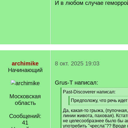
И в любом случае геморро
archimike
8 окт. 2025 19:03
Начинающий
Grus-T написал:
[
Past-Discoverer написал:
Московская
q
[
Предположу, что речь идет
]
область
q
[
Да, какая-то грыжа, (пупочная
]
/
Сообщений:
линии живота, паховая). Кста
q
не целесообразнее было бы а
]
41
употребить "чресла"?? Вроде 