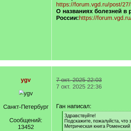
https://forum.vgd.ru/post/
О названиях болезней в 
России:
https://forum.vgd.
ygv
7 окт. 2025 22:03
7 окт. 2025 22:36
Ган написал:
Санкт-Петербург
[
Здравствуйте!
Сообщений:
q
Подскажите, пожалуйста, что з
]
13452
Метрическая книга Роменский 