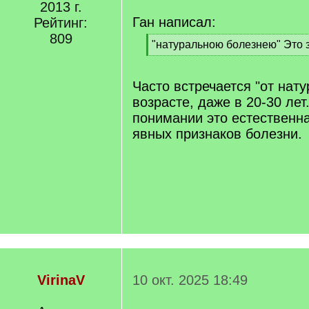
2013 г.
Ган написал:
Рейтинг:
809
[
"натуральною болезнею" Это з
q
[
]
/
q
Часто встречается "от нат
]
возрасте, даже в 20-30 лет
понимании это естественна
явных признаков болезни.
VirinaV
10 окт. 2025 18:49