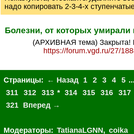
надо копировать 2-3-4-х ступенчаты
Болезни, от которых умирали
(АРХИВНАЯ тема) Закрыта! 
https://forum.vgd.ru/27/18
Страницы:
← Назад
1
2
3
4
5
..
311
312
313
*
314
315
316
317
321
Вперед →
Модераторы:
TatianaLGNN
,
coika