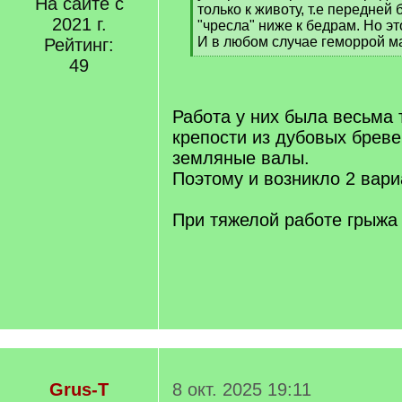
На сайте с
только к животу, т.е передней
2021 г.
"чресла" ниже к бедрам. Но э
И в любом случае геморрой м
Рейтинг:
[
49
/
q
]
Работа у них была весьма 
крепости из дубовых бреве
земляные валы.
Поэтому и возникло 2 вари
При тяжелой работе грыжа
Grus-T
8 окт. 2025 19:11