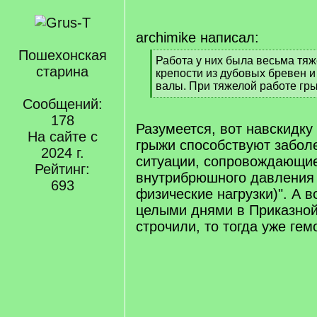
archimike написал:
Пошехонская
[
Работа у них была весьма тяж
старина
q
крепости из дубовых бревен 
]
валы. При тяжелой работе гр
[
Сообщений:
/
178
q
Разумеется, вот навскидк
На сайте с
]
грыжи способствуют забол
2024 г.
ситуации, сопровождающи
Рейтинг:
внутрибрюшного давления
693
физические нагрузки)". А в
целыми днями в Приказной
строчили, то тогда уже ге