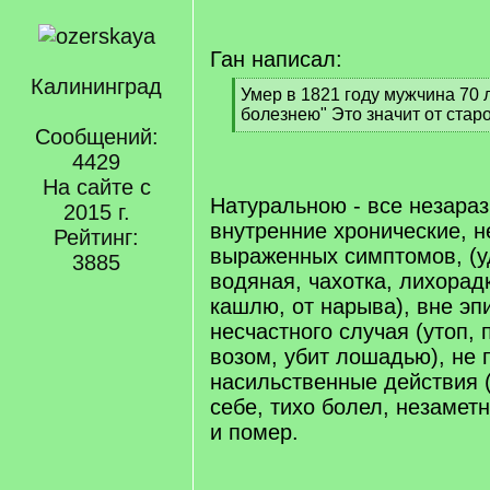
Ган написал:
Калининград
[
Умер в 1821 году мужчина 70 
q
болезнею" Это значит от стар
]
Сообщений:
[
/
4429
q
На сайте с
]
Натуральною - все незара
2015 г.
внутренние хронические, 
Рейтинг:
выраженных симптомов, (у
3885
водяная, чахотка, лихорадк
кашлю, от нарыва), вне эп
несчастного случая (утоп,
возом, убит лошадью), не 
насильственные действия 
себе, тихо болел, незаме
и помер.