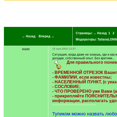
Страницы:
← Назад
1
2
← Назад
Вперед →
Модераторы:
TatianaLGNN
slade
16 мая 2004 13:57
Ситуация, когда даже не знаешь, где и ка
догадки, собственный опыт. Без критики...
Для правильного пони
- ВРЕМЕННОЙ ОТРЕЗОК Вашего
- ФАМИЛИИ, если известны;
- НАСЕЛЕННЫЙ ПУНКТ, (с указа
- СОСЛОВИЕ;
- ЧТО ПРОВЕРЕНО уже Вами (ар
- прикрепляйте ПОЯСНИТЕЛЬНЫ
информации, располагать удо
Тупиком можно назвать любой