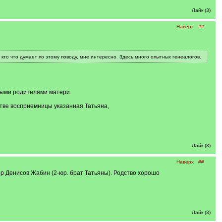
Лайк (3)
Наверх
##
о кто что думает по этому поводу, мне интересно. Здесь много опытных генеалогов.
мыми родителями матери.
тве восприемницы указанная Татьяна,
Лайк (3)
Наверх
##
ор Денисов Жабин (2-юр. брат Татьяны). Родство хорошо
Лайк (3)