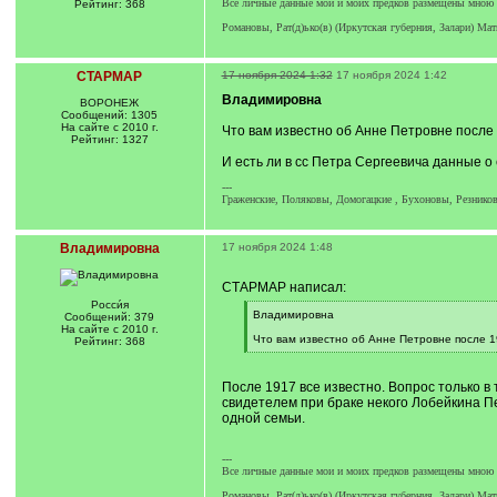
Все личные данные мои и моих предков размещены мною н
Рейтинг: 368
Романовы, Рат(д)ько(в) (Иркутская губерния, Залари) Мат
СТАРМАР
17 ноября 2024 1:32
17 ноября 2024 1:42
Владимировна
ВОРОНЕЖ
Сообщений: 1305
На сайте с 2010 г.
Что вам известно об Анне Петровне после 
Рейтинг: 1327
И есть ли в сс Петра Сергеевича данные о
---
Граженские, Поляковы, Домогацкие , Бухоновы, Резнико
Владимировна
17 ноября 2024 1:48
СТАРМАР написал:
Росси́я
[
Владимировна
Сообщений: 379
q
На сайте с 2010 г.
]
Что вам известно об Анне Петровне после 1
Рейтинг: 368
[
/
q
После 1917 все известно. Вопрос только в
]
свидетелем при браке некого Лобейкина П
одной семьи.
---
Все личные данные мои и моих предков размещены мною н
Романовы, Рат(д)ько(в) (Иркутская губерния, Залари) Мат