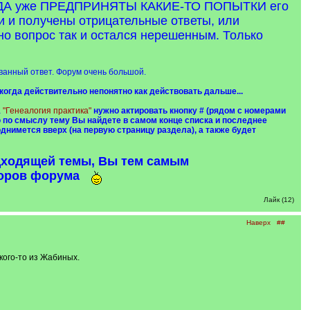
ОГДА уже ПРЕДПРИНЯТЫ КАКИЕ-ТО ПОПЫТКИ его
 и получены отрицательные ответы, или
о вопрос так и остался нерешенным. Только
ванный ответ. Форум очень большой.
действительно непонятно как действовать дальше...
а
"Генеалогия практика"
нужно актировать кнопку # (рядом с номерами
ую по смыслу тему Вы найдете в самом конце списка и последнее
днимется вверх (на первую страницу раздела), а также будет
одходящей темы, Вы тем самым
торов форума
Лайк (12)
Наверх
##
кого-то из Жабиных.