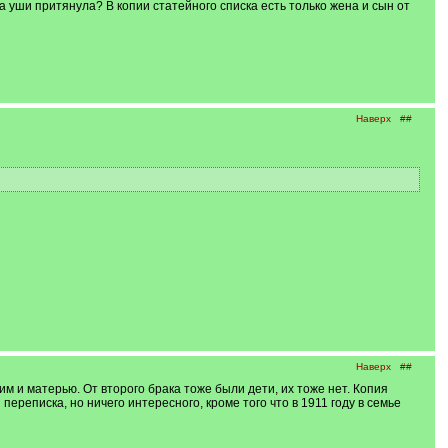
а уши притянула? В копии статейного списка есть только жена и сын от
Наверх
##
Наверх
##
ним и матерью. От второго брака тоже были дети, их тоже нет. Копия
переписка, но ничего интересного, кроме того что в 1911 году в семье