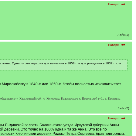
Наверх
##
Лайк (1)
Наверх
##
тьяны. Одна ли это персона при венчании в 1858 г. и при рождении в 1837 г или
у Миролюбовку в 1840-е или 1850-е. Чтобы полностью исключить этот
Лебединского у. Харьковской губ.; c. Холодовка Брацлавского у. Подольской губ.; c. Крапивна
Лайк (2)
Наверх
##
ицы Яндинской волости Балаганского уезда Иркутской губернии Анны
й деревни. Это точно на 100% одна и та же Анна. Это все по
ой волости Ключинской деревни Радько Петра Сергеева. Брак повторный.