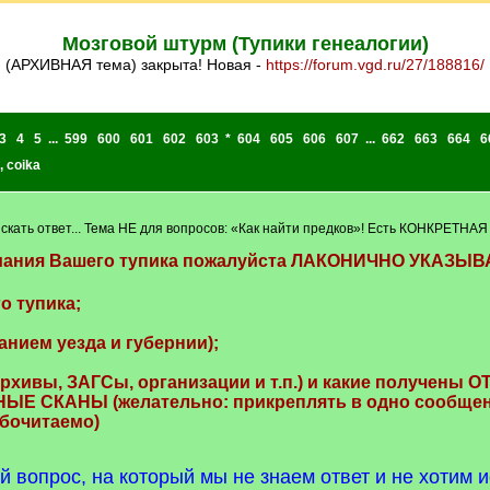
Мозговой штурм (Тупики генеалогии)
(АРХИВНАЯ тема) закрыта! Новая -
https://forum.vgd.ru/27/188816/
3
4
5
...
599
600
601
602
603
*
604
605
606
607
...
662
663
664
6
,
coika
к искать ответ... Тема НЕ для вопросов: «Как найти предков»! Есть КОНКРЕТН
мания Вашего тупика пожалуйста ЛАКОНИЧНО УКАЗЫВ
 тупика;
нием уезда и губернии);
хивы, ЗАГСы, организации и т.п.) и какие получены 
Е СКАНЫ (желательно: прикреплять в одно сообщени
бочитаемо)
 вопрос, на который мы не знаем ответ и не хотим 