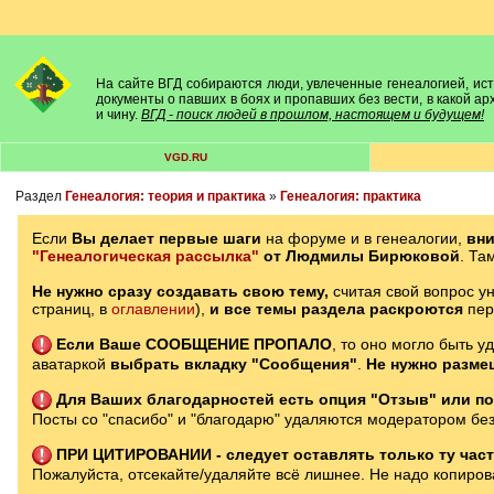
На сайте ВГД собираются люди, увлеченные генеалогией, исто
документы о павших в боях и пропавших без вести, в какой а
и чину.
ВГД - поиск людей в прошлом, настоящем и будущем!
VGD.RU
Раздел
Генеалогия: теория и практика
»
Генеалогия: практика
Если
Вы делает первые шаги
на форуме и в генеалогии,
вн
"Генеалогическая рассылка"
от Людмилы Бирюковой
. Та
Не нужно сразу создавать свою тему,
считая свой вопрос ун
страниц, в
оглавлении
),
и все темы раздела раскроются
пе
Если Ваше СООБЩЕНИЕ ПРОПАЛО
, то оно могло быть у
аватаркой
выбрать вкладку "Сообщения"
.
Не нужно разме
Для Ваших благодарностей есть опция "Отзыв" или по
Посты со "спасибо" и "благодарю" удаляются модератором без
ПРИ ЦИТИРОВАНИИ - следует оставлять только ту часть
Пожалуйста, отсекайте/удаляйте всё лишнее. Не надо копирова