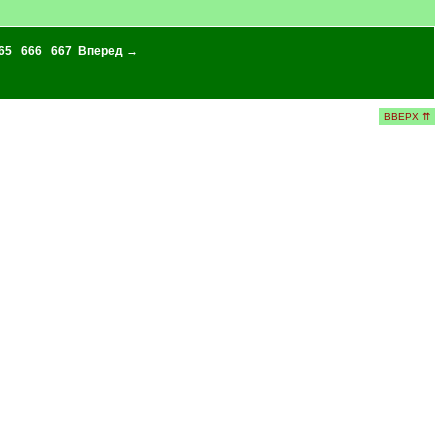
65
666
667
Вперед →
ВВЕРХ ⇈