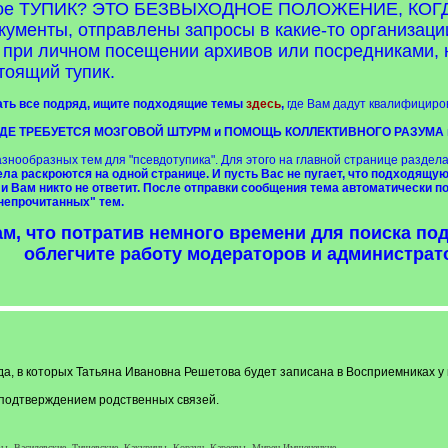
о такое ТУПИК? ЭТО БЕЗВЫХОДНОЕ ПОЛОЖЕНИЕ, К
менты, отправлены запросы в какие-то организации
при личном посещении архивов или посредниками, н
тоящий тупик.
сать все подряд, ищите подходящие темы
здесь
,
где Вам дадут квалифициро
Е ТРЕБУЕТСЯ МОЗГОВОЙ ШТУРМ и ПОМОЩЬ КОЛЛЕКТИВНОГО РАЗУМА когда 
знообразных тем для "псевдотупика". Для этого на главной странице раздел
дела раскроются на одной странице. И пусть Вас не пугает, что подходящ
 и Вам никто не ответит. После отправки сообщения тема автоматически по
непрочитанных" тем.
м, что потратив немного времени для поиска п
облегчите работу модераторов и администра
да, в которых Татьяна Ивановна Решетова будет записана в Восприемниках у 
ым подтверждением родственных связей.
вы, Василевские, Тищевские, Какурины, Корзун, Кареевы, Мирец-Имшенецкие.