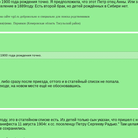
 1900 года рождения точно. Я предположила, что этот Петр отец Анны. Или з
еление в 1889году. Есть второй брак, но детей рождённых в Сибири нет.
а сайте vgd.ru добровольно и специально для поиска родственников
ви(е)енко. Пермяков (Кемеровская область Тисульский район)
 1900 года рождения точно.
 либо сразу после приезда, оттого и в статейный список не попала.
риходе, на новом месте ещё не обосновавшись.
оду, это в статейном списке есть. Из детей только сын указан, что пришел с 
нифеста 11 августа 1904г. к сс. поселенцу Петру Сергееву Радько." Там целая 
е сохранились.