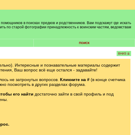
 помощников в поисках предков и родственников. Вам подскажут где искать
лить по старой фотографии принадлежность к воинским частям, ведомствам
ПОИСК
ВНИЗ ⇊
ельно). Интересные и познавательные материалы содержит
тения, Ваш вопрос всё еще остался - задавайте!
лось не затронутых вопросов.
Кликните на #
(в конце счетчика
жно посмотреть в других разделах форума.
чтобы его найти
достаточно зайти в свой профиль и под
ены.
рос.