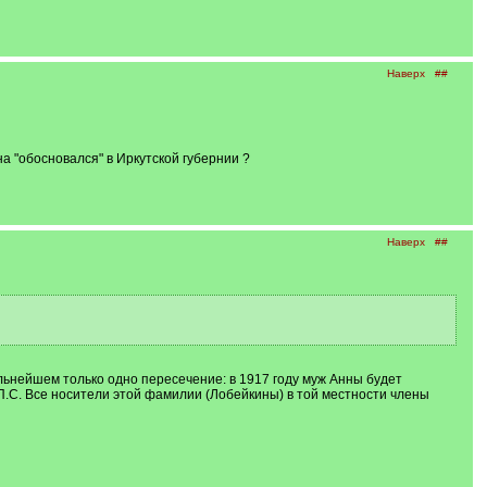
Наверх
##
а "обосновался" в Иркутской губернии ?
Наверх
##
альнейшем только одно пересечение: в 1917 году муж Анны будет
.С. Все носители этой фамилии (Лобейкины) в той местности члены