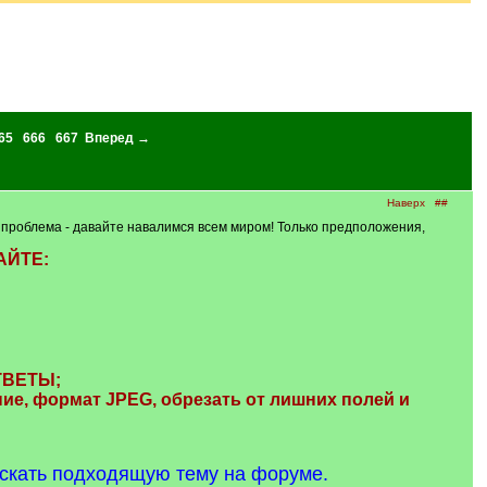
65
666
667
Вперед →
Наверх
##
АЯ проблема - давайте навалимся всем миром! Только предположения,
АЙТЕ:
ОТВЕТЫ;
е, формат JPЕG, обрезать от лишних полей и
искать подходящую тему на форуме.