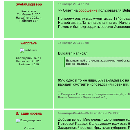
SvetaKingisepp
16 ноября 2024 16:23
>> Ответ на
сообщение
пользователя
Bulg
Кингисепп
Сообщений: 256
На сайте с 2021 г.
По моему опыту в документах до 1840 года
Рейтинг: 137
На мой взгляд Татьяна одна и та же. Ничего
Помогли бы подтвердить версию Исповедны
webbrave
16 ноября 2024 18:08
Bulgaren написал:
Сообщений: 6761
[
Выглядит всё это очень заманчиво, чтобы за
На сайте с 2012 г.
q
все же, разные?
Рейтинг: 4016
]
[
/
q
]
95% одно и то же лицо. 5% закладываю на 
вариант, смотрите исповедки или ревизии.
---
c. Глафировка Ростовского у. Екатеринославской губ.; c. 
Новозыбковского у. Черниговской губ.;
Владимировна
16 ноября 2024 19:25
16 ноября 2024 19:26
Добрый вечер. Мне очень нужно мнение кол
Петровой Радько. В следующем году есть б
Заларинской церкви, Иркутская губерния. 
Росси́я