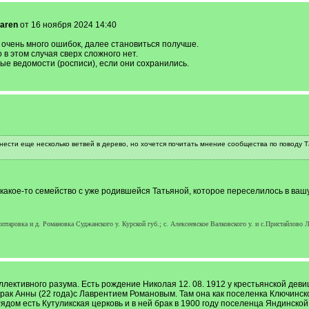
aren
от 16 ноября 2024 14:40
 очень много ошибок, далее становиться получше.
 в этом случая сверх сложного нет.
е ведомости (росписи), если они сохранились.
нести еще несколько ветвей в дерево, но хочется почитать мнение сообщества по поводу Та
какое-то семейство с уже родившейся Татьяной, которое переселилось в ваш
Гоптаровка и д. Романовка Суджанского у. Курской губ.; c. Алексеевское Валковского у. и c.Пристайлово 
лективного разума. Есть рождение Николая 12. 08. 1912 у крестьянской дев
рак Анны (22 года)с Лаврентием Романовым. Там она как поселенка Ключинско
Рядом есть Кутуликская церковь и в ней брак в 1900 году поселенца Яндинск