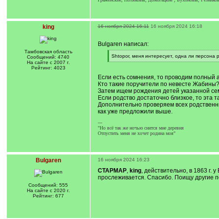
king
16 ноября 2024 16:11
16 ноября 2024 16:18
Bulgaren написал:
Тамбовская область
[
Shtopor, меня интересует, одна ли персона р
Сообщений: 4740
q
[
На сайте с 2007 г.
]
/
Рейтинг: 4023
q
Если есть сомнения, то проводим полный 
]
Кто такие поручители по невесте Жабины
Затем ищем рождения детей указанной се
Если родство достаточно близкое, то эта т
Дополнительно проверяем всех родственни
как уже предложили выше.
---
"Но всё так же ночью снится мне деревня
Отпустить меня не хочет родина моя"
Bulgaren
16 ноября 2024 16:23
СТАРМАР
,
king
, действительно, в 1863 г.
прослеживается. Спасибо. Поищу другие п
Сообщений: 555
На сайте с 2020 г.
Рейтинг: 677