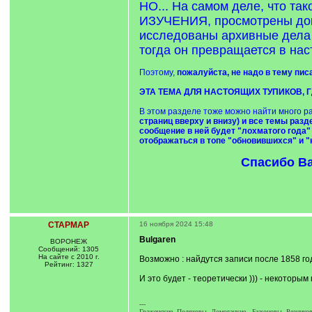
НО... На самом деле, чт
ИЗУЧЕНИЯ, просмотрены доку
исследованы архивные дела 
тогда он превращается в нас
Поэтому,
пожалуйста, не надо в тему пи
ЭТА ТЕМА ДЛЯ НАСТОЯЩИХ ТУПИКОВ, ГД
В этом разделе тоже можно найти много ра
страниц вверху и внизу) и все темы раз
сообщение в ней будет "лохматого года"
отображаться в топе "обновившихся" и "
Спасибо Ва
СТАРМАР
16 ноября 2024 15:48
Bulgaren
ВОРОНЕЖ
Сообщений: 1305
На сайте с 2010 г.
Возможно : найдутся записи после 1858 го
Рейтинг: 1327
И это будет - теоретически ))) - некотор
---
Граженские, Поляковы, Домогацкие , Бухоновы, Резнико