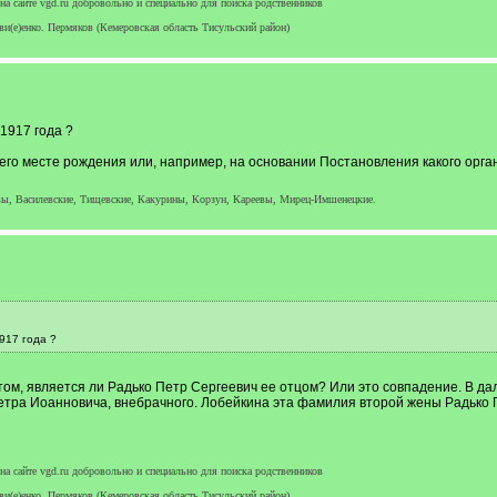
а сайте vgd.ru добровольно и специально для поиска родственников
ви(е)енко. Пермяков (Кемеровская область Тисульский район)
1917 года ?
 его месте рождения или, например, на основании Постановления какого орган
вы, Василевские, Тищевские, Какурины, Корзун, Кареевы, Мирец-Имшенецкие.
917 года ?
 том, является ли Радько Петр Сергеевич ее отцом? Или это совпадение. В д
етра Иоанновича, внебрачного. Лобейкина эта фамилия второй жены Радько П
а сайте vgd.ru добровольно и специально для поиска родственников
ви(е)енко. Пермяков (Кемеровская область Тисульский район)