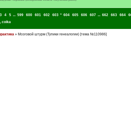
3
4
5
...
599
600
601
602
603
*
604
605
606
607
...
662
663
664
6
,
coika
практика
» Мозговой штурм (Тупики генеалогии) [тема №110986]