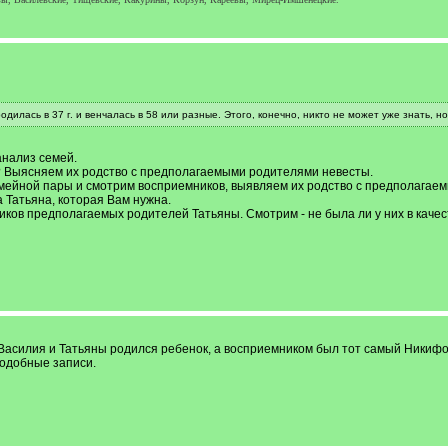
одилась в 37 г. и венчалась в 58 или разные. Этого, конечно, никто не может уже знать, н
анализ семей.
? Выясняем их родство с предполагаемыми родителями невесты.
мейной пары и смотрим восприемников, выявляем их родство с предполагае
а Татьяна, которая Вам нужна.
ков предполагаемых родителей Татьяны. Смотрим - не была ли у них в качес
 у Василия и Татьяны родился ребенок, а восприемником был тот самый Никиф
одобные записи.