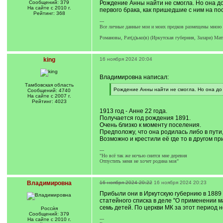
Сообщений: 379
Рождение Анны найти не смогла. Но она до
На сайте с 2010 г.
первого брака, как пришедшие с ним на пос
Рейтинг: 368
---
Все личные данные мои и моих предков размещены мною н
Романовы, Рат(д)ько(в) (Иркутская губерния, Залари) Мат
king
16 ноября 2024 20:04
Владимировна написал:
Тамбовская область
[
Рождение Анны найти не смогла. Но она до
Сообщений: 4740
q
[
На сайте с 2007 г.
]
/
Рейтинг: 4023
q
1913 год - Анне 22 года.
]
Получается год рождения 1891.
Очень близко к моменту поселения.
Предположу, что она родилась либо в пути,
Возможно и крестили её где то в другом п
---
"Но всё так же ночью снится мне деревня
Отпустить меня не хочет родина моя"
Владимировна
16 ноября 2024 20:22
16 ноября 2024 20:23
Прибыли они в Иркутскую губернию в 1889 г
статейного списка в деле "О применении ма
семь детей. По церкви МК за этот период н
Росси́я
Сообщений: 379
---
На сайте с 2010 г.