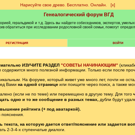
Нарисуйте свое древо. Бесплатно. Онлайн.
[х]
Генеалогический форум ВГД
рией, геральдикой и т.д. Здесь вы найдете собеседников, экспертов, умелых
рхив обратиться при исследовании родословной своей семьи, помогут опреде
РЕГИСТРАЦИЯ
ВОЙТИ
имательно ИЗУЧИТЕ РАЗДЕЛ
"СОВЕТЫ НАЧИНАЮЩИМ"
(кликаб
м содержится много полезной информации. Только если после проч
икальным. На форуме, который живет уже много лет, почти не оста
ред Вами
на одной странице
или поищите через поиск, а также мо
далено (если не по теме) или перемещено в другую тему. Для того
щать одно и то же сообщение в разных темах,
дубли будут удал
вышение рейтинга (+ под аватаркой).
 пояснения.
 текста, на которую дается ответ/пояснение или задается воп
ть 2-3-4-х ступенчатые диалоги.