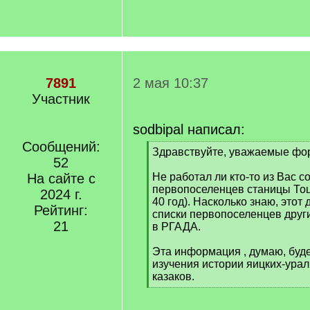
7891
2 мая 10:37
Участник
sodbipal написал:
Сообщений:
[
Здравствуйте, уважаемые фо
52
q
]
На сайте с
Не работал ли кто-то из Вас с
первопоселенцев станицы Тоц
2024 г.
40 год). Насколько знаю, этот 
Рейтинг:
списки первопоселенцев други
21
в РГАДА.
Эта информация , думаю, буде
изучения истории яицких-урал
казаков.
[
/