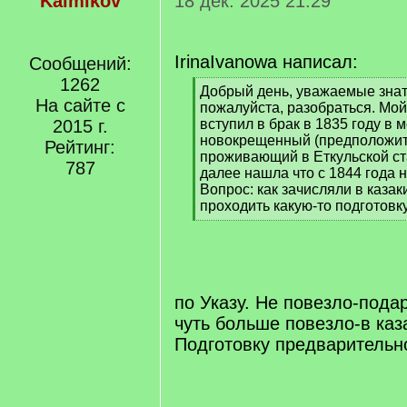
Kalmikov
18 дек. 2025 21:29
IrinaIvanowa написал:
Сообщений:
1262
[
Добрый день, уважаемые знат
На сайте с
q
пожалуйста, разобраться. Мо
]
2015 г.
вступил в брак в 1835 году в м
новокрещенный (предположите
Рейтинг:
проживающий в Еткульской ста
787
далее нашла что с 1844 года н
Вопрос: как зачисляли в казак
проходить какую-то подготовк
[
/
q
]
по Указу. Не повезло-пода
чуть больше повезло-в каз
Подготовку предварительн