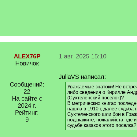
ALEX76P
1 авг. 2025 15:10
Новичок
JuliaVS написал:
Сообщений:
[
Уважаемые знатоки! Не встреч
22
q
либо сведения о Кирилле Анд
]
На сайте с
(Сухтеленский поселок)?
В метрических книгах послед
2024 г.
нашла в 1910 г, далее судьба 
Рейтинг:
Сухтеленского шли бои в Граж
9
подскажите, пожалуйста, где 
судьбе казаков этого поселка?
[
/