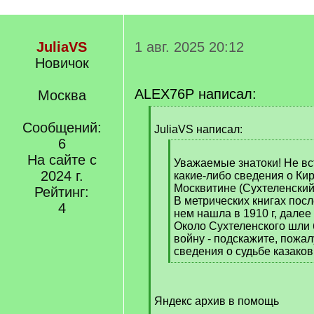
JuliaVS
1 авг. 2025 20:12
Новичок
ALEX76P написал:
Москва
[
Сообщений:
q
JuliaVS написал:
]
6
[
На сайте с
q
Уважаемые знатоки! Не вс
2024 г.
]
какие-либо сведения о Ки
Москвитине (Сухтеленский
Рейтинг:
В метрических книгах пос
4
нем нашла в 1910 г, далее
Около Сухтеленского шли 
войну - подскажите, пожалу
сведения о судьбе казаков
[
/
q
Яндекс архив в помощь
]