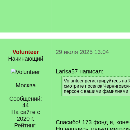
Volunteer
29 июля 2025 13:04
Начинающий
Larisa57 написал:
[
Volunteer регистрируйтесь на 
Москва
q
смотрите поселок Черниговски
]
персон с вашими фамилиями 
[
Сообщений:
/
44
q
На сайте с
]
2020 г.
Спасибо! 173 фонд я, коне
Рейтинг:
Но нашлись только метрик