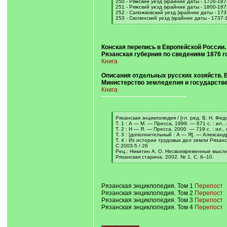
250 - Ряжский уезд (крайние даты - 1726-187
251 - Ряжский уезд (крайние даты - 1800-187
252 - Сапожковский уезд (крайние даты - 173
253 - Скопинский уезд (крайние даты - 1737-
[
/
q
]
Конская перепись в Европейской России.
Рязанская губерния по сведениям 1876 г
Книга
Описания отдельных русских хозяйств. В
Министерство земледелия и государств
Книга
[
Рязанская энциклопедия / [гл. ред. В. Н. Фе
q
Т. 1 : А — М. — Пресса, 1999. — 671 с. : ил.,
]
Т. 2 : Н — Я. — Пресса, 2000. — 719 с. : ил.,
Т. 3 : [дополнительный : А — Я]. — Александр
Т. 4 : Из истории трудовых дел земли Рязанск
С 2003-5 / 26
Рец.: Никитин А. О. Несвоевременные мысли.
Рязанская старина. 2002. № 1. С. 6–10.
[
/
q
]
Рязанская энциклопедия. Том 1
Перепост
Рязанская энциклопедия. Том 2
Перепост
Рязанская энциклопедия. Том 3
Перепост
Рязанская энциклопедия. Том 4
Перепост