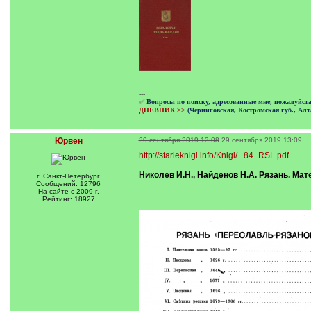
---
✅
Вопросы по поиску, адресованные мне, пожалуйст
ДНЕВНИК >>
(Черниговская, Костромская губ., Алт
Юрвен
29 сентября 2019 13:08
29 сентября 2019 13:09
http://starieknigi.info/Knigi/...84_RSL.pdf
Николев И.Н., Найденов Н.А. Рязань. Мате
г. Санкт-Петербург
Сообщений: 12796
На сайте с 2009 г.
Рейтинг: 18927