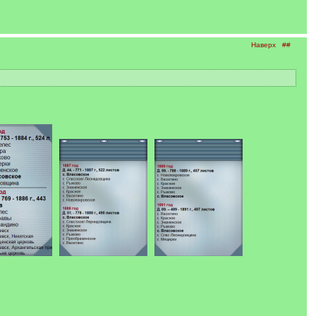
Наверх
##