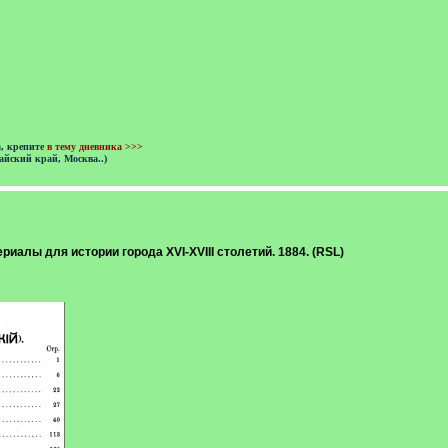
а, крепите
в тему дневника >>>
айский край, Москва..)
риалы для истории города XVI-XVIII столетий. 1884. (RSL)