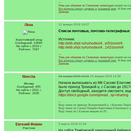
---
Тема для общения по Свенскому монастырю
(жмите на сс
Все вопросы прошу задавать в указанной теме
. И Вам отв
Дневник
Лёна
12 января 2019 16:07
Список почтовых, почтово-телеграфных уч
Источник:
Коротоякский уезд
Сообщений: 13695
http://elib.shpl.ru/ru/nodes/4...e/5/zoom/4
На сайте с 2010 г.
http://elib.shpl.ru/ru/nodes/4...142/zoom/4
Рейтинг: 7347
---
Тема для общения по Свенскому монастырю
(жмите на сс
Все вопросы прошу задавать в указанной теме
. И Вам отв
Дневник
filovcha
23 января 2019 14:22
23 января 2019 14:38
Начала выписывать из МК Сасово Елатомско
Москва
было приход Троицкой ц. с Сасово до 1917г.
Сообщений: 655
На сайте с 2011 г.
Доступ свободный, заходите смотрите, ищи
Рейтинг: 1026
https://docs.google.com/spread...sp=sharing
---
Веду поиск по приходу Воскресенской ц. г.Корчева Тв
Веду поиск по Сасово-Ушаково-Берестянки Елатомского у
Веду поиск по г.Елатьма мещане по РС
Евгений Фомин
5 марта 2019 21:04
Участник
На сайте Тамбовской электронной библиот