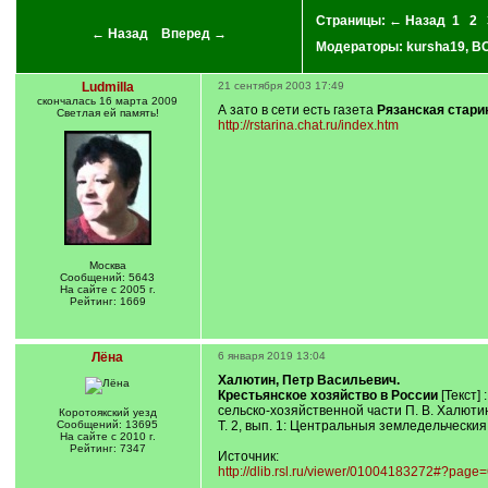
Страницы:
← Назад
1
2
← Назад
Вперед →
Модераторы:
kursha19
,
BO
Ludmilla
21 сентября 2003 17:49
скончалась 16 марта 2009
А зато в сети есть газета
Рязанская стари
Светлая ей память!
http://rstarina.chat.ru/index.htm
Москва
Сообщений: 5643
На сайте с 2005 г.
Рейтинг: 1669
Лёна
6 января 2019 13:04
Халютин, Петр Васильевич.
Крестьянское хозяйство в России
[Текст]
сельско-хозяйственной части П. В. Халютин
Коротоякский уезд
Сообщений: 13695
Т. 2, вып. 1: Центральныя земледельческия
На сайте с 2010 г.
Рейтинг: 7347
Источник:
http://dlib.rsl.ru/viewer/01004183272#?page