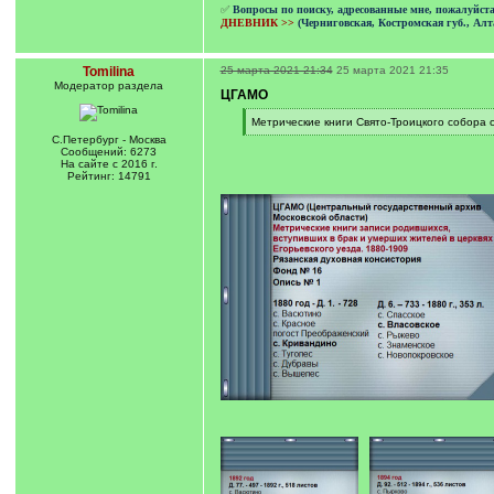
✅
Вопросы по поиску, адресованные мне, пожалуйст
ДНЕВНИК >>
(Черниговская, Костромская губ., Алт
Tomilina
25 марта 2021 21:34
25 марта 2021 21:35
Модератор раздела
ЦГАМО
[
Метрические книги Свято-Троицкого собора с.
q
[
С.Петербург - Москва
]
/
Сообщений: 6273
q
На сайте с 2016 г.
]
Рейтинг: 14791