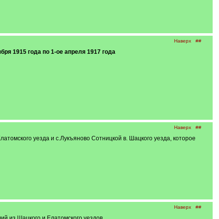
Наверх
##
бря 1915 года по 1-ое апреля 1917 года
Наверх
##
латомского уезда и с.Лукъяново Сотницкой в. Шацкого уезда, которое
Наверх
##
й из Шацкого и Елатомского уездов.