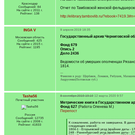
Краснодар
Сообщений: 84
Отчет по Тамбовской женской фельдшерской
На сайте с 2011 г.
Рейтинг: 138
http://elibrary.tambovlib.ru/?ebook=7419.3#n
INGA V
9 апреля 2019 18:35
Государственный архив Черниговской об
Московская область
Сообщений: 425
На сайте с 2015 г.
Фонд 679
Рейтинг: 1195
Опись 2
Дело 2436
Ведомости об умерших ополченцах Рязанск
1814.
---
Фамилии в роду: Щербаков, Ломаков, Рябушев, Малашенко
Андрусенко(Полтавская губ.)
Tasha56
8 сентября 2019 19:19
12 марта 2020 9:57
Почетный учаcтник
Метрические книги в Государственном ар
Фонд 627
(Работа Оленева М.)
Перепост
Россия
Сообщений: 12735
На сайте с 2008 г.
[
К сожалению, работа не завершена. В данны
Рейтинг: 41833
q
следующих описей:
]
1604-1 - Егорьевский уезд (крайние даты - 1
248 - Раненбургский уезд (крайние даты - 17