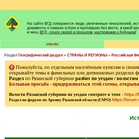
На сайте ВГД собираются люди, увлеченные генеалогией, исто
документы о павших в боях и пропавших без вести, в какой а
и чину.
ВГД - поиск людей в прошлом, настоящем и будущем!
VGD.RU
Раздел
Географический раздел
»
СТРАНЫ И РЕГИОНЫ
»
Российская Ф
Пожалуйста, по отдельным населённым пунктам и свои
открывайте темы в фамильных или дневниковых разделах ф
Раздел
по Рязанской губернии
разбит по уездам / волостям
Большая просьба - придерживаться этой схемы, открыв
-
https:/
Волости Рязанской губернии по уездам смотрите в теме
https://forum.
Раздел на форуме по Архиву Рязанской области (ГАРО)
Ис