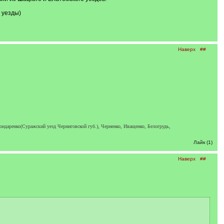
 уезды)
Наверх
##
ндаренко(Суражский уезд Черниговской губ.), Черненко, Иващенко, Белогрудь,
Лайк (1)
Наверх
##