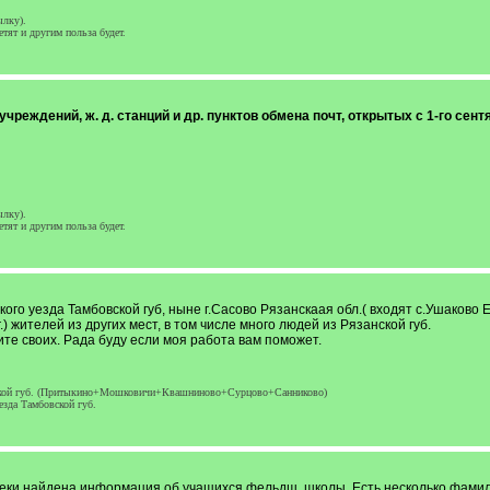
ылку).
етят и другим польза будет.
реждений, ж. д. станций и др. пунктов обмена почт, открытых с 1-го сентя
ылку).
етят и другим польза будет.
го уезда Тамбовской губ, ныне г.Сасово Рязанскаая обл.( входят с.Ушаково Е
) жителей из других мест, в том числе много людей из Рязанской губ.
те своих. Рада буду если моя работа вам поможет.
ерской губ. (Притыкино+Мошковичи+Квашниново+Сурцово+Санниково)
езда Тамбовской губ.
еки найдена информация об учащихся фельдш. школы. Есть несколько фамили