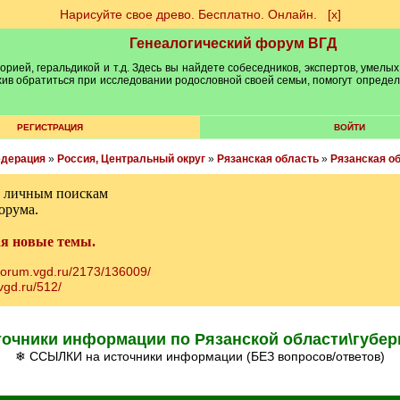
Нарисуйте свое древо. Бесплатно. Онлайн.
[х]
Генеалогический форум ВГД
рией, геральдикой и т.д. Здесь вы найдете собеседников, экспертов, умелых
рхив обратиться при исследовании родословной своей семьи, помогут опреде
РЕГИСТРАЦИЯ
ВОЙТИ
едерация
»
Россия, Центральный округ
»
Рязанская область
»
Рязанская о
м личным поискам
орума.
ая новые темы.
/forum.vgd.ru/2173/136009/
vgd.ru/512/
точники информации по Рязанской области\губер
❄ ССЫЛКИ на источники информации (БЕЗ вопросов/ответов)