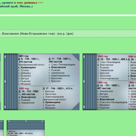
а, крепите
в тему дневника >>>
айский край, Москва..)
 Власовское (Ново-Егорьевское тож) - (на р. Цне)