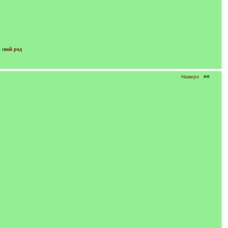
 свой род
Наверх
##