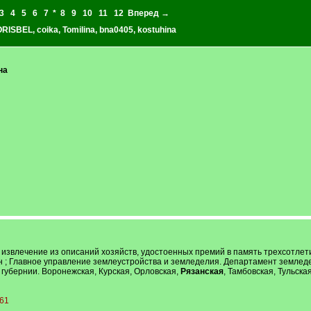
3
4
5
6
7
*
8
9
10
11
12
Вперед →
RISBEL
,
coika
,
Tomilina
,
bna0405
,
kostuhina
на
 : извлечение из описаний хозяйств, удостоенных премий в память трехсотле
 ; Главное управление землеустройства и земледелия. Департамент земледелия
 губернии. Воронежская, Курская, Орловская,
Рязанская
, Тамбовская, Тульская. 
=61