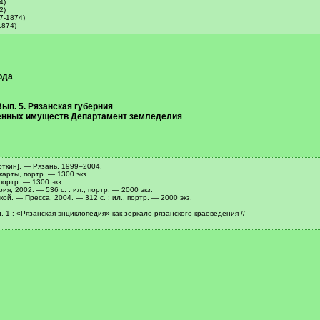
4)
2)
7-1874)
1874)
ода
ып. 5. Рязанская губерния
енных имуществ Департамент земледелия
доткин]. — Рязань, 1999–2004.
 карты, портр. — 1300 экз.
 портр. — 1300 экз.
ия, 2002. — 536 с. : ил., портр. — 2000 экз.
ой. — Пресса, 2004. — 312 с. : ил., портр. — 2000 экз.
 1 : «Рязанская энциклопедия» как зеркало рязанского краеведения //