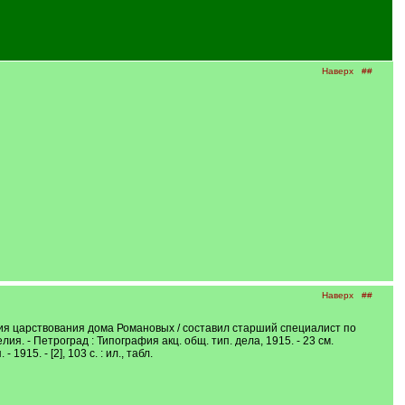
Наверх
##
Наверх
##
тия царствования дома Романовых / составил старший специалист по
. - Петроград : Типография акц. общ. тип. дела, 1915. - 23 см.
- 1915. - [2], 103 с. : ил., табл.