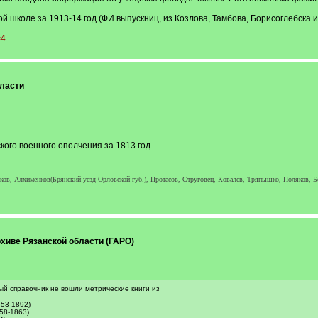
 школе за 1913-14 год (ФИ выпускниц, из Козлова, Тамбова, Борисоглебска и
=4
ласти
ого военного ополчения за 1813 год.
в, Алхименков(Брянский уезд Орловской губ.), Протасов, Струговец, Ковалев, Тряпышко, Поляков, Бо
хиве Рязанской области (ГАРО)
й справочник не вошли метрические книги из
753-1892)
58-1863)