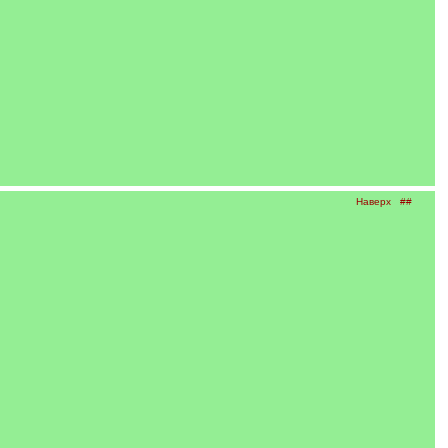
Наверх
##