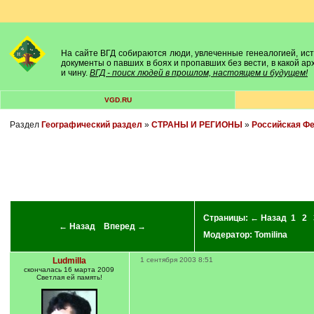
На сайте ВГД собираются люди, увлеченные генеалогией, исто
документы о павших в боях и пропавших без вести, в какой а
и чину.
ВГД - поиск людей в прошлом, настоящем и будущем!
VGD.RU
Раздел
Географический раздел
»
СТРАНЫ И РЕГИОНЫ
»
Российская Ф
Страницы:
← Назад
1
2
← Назад
Вперед →
Модератор:
Tomilina
Ludmilla
1 сентября 2003 8:51
скончалась 16 марта 2009
Светлая ей память!