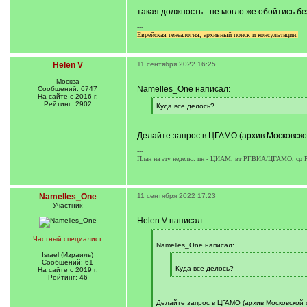
такая должность - не могло же обойтись бе
---
Еврейская генеалогия, архивный поиск и консультации.
Helen V
11 сентября 2022 16:25
Москва
Namelles_One написал:
Сообщений: 6747
На сайте с 2016 г.
Рейтинг: 2902
[
Куда все делось?
q
[
]
/
q
Делайте запрос в ЦГАМО (архив Московско
]
---
План на эту неделю: пн - ЦИАМ, вт РГВИА/ЦГАМО, с
Namelles_One
11 сентября 2022 17:23
Участник
Helen V написал:
[
Частный специалист
q
Namelles_One написал:
]
Israel (Израиль)
[
Сообщений: 61
q
Куда все делось?
На сайте с 2019 г.
]
[
Рейтинг: 46
/
q
]
Делайте запрос в ЦГАМО (архив Московской 