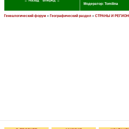
← Назад
Вперед →
Модератор:
Tomilina
Генеалогический форум
»
Географический раздел
»
СТРАНЫ И РЕГИО