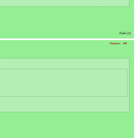
Лайк (1)
Наверх
##