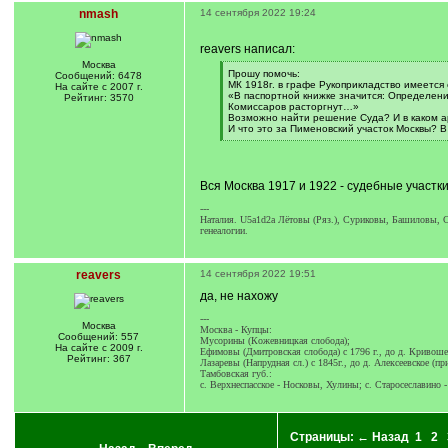
nmash
14 сентября 2022 19:24
reavers написал:
Москва
[
Прошу помочь:
Сообщений: 6478
q
МК 1918г. в графе Рукоприкладство имеется
На сайте с 2007 г.
]
«В паспортной книжке значится: Определени
Рейтинг: 3570
Комиссаров расторгнут…»
Возможно найти решение Суда? И в каком а
И что это за Пименовский участок Москвы? В
[
/
q
]
Вся Москва 1917 и 1922 - судебные участк
---
Наталия. U5a1d2a Лётовы (Ряз.), Суриковы, Башиловы, Су
генеалогии.
reavers
14 сентября 2022 19:51
да, не нахожу
---
Москва
Москва - Купцы:
Сообщений: 557
Мусорины (Кожевницкая слобода);
На сайте с 2009 г.
Ефимовы (Дмитровская слобода) с 1796 г., до д. Кривоше
Рейтинг: 367
Лазаревы (Напрудная сл.) с 1845г., до д. Алексеевское (пр
Тамбовская губ.:
с. Верхнеспасское - Носковы, Хулины; с. Старосеславино 
Страницы:
← Назад
1
2