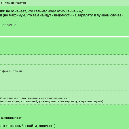
 он там не ищется.
я" не означает, что сельмаг имел отношение к жд.
 (но максимум, что вам найдут - ведомости на зарплату, в лучшем случае).
р РГВИА/РГВА
по фио он там не
" не означает, что сельмаг имел отношение к жд.
(но максимум, что вам найдут - ведомости на зарплату, в лучшем случае).
и «экономика»
что хотелось бы найти, конечно :(