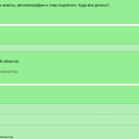
з анкеты, автобиографии и тому подобного. Куда все делось?..
й области).
р РГВИА/РГВА
области).