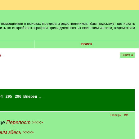
 помощников в поисках предков и родственников. Вам подскажут где искать
лить по старой фотографии принадлежность к воинским частям, ведомствам
ПОИСК
а
ВНИЗ ⇊
94
295
296
Вперед →
Наверх
##
ице
Перепост >>>>
им здесь >>>>