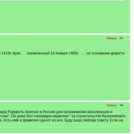
Наверх
##
я 1918г. брак….. заключенный 18 января 1898г…… на основании декрета
Наверх
##
ичард Руффель приехал в Россию для налаживания канализации и
потоке". Он даже был награжден медалью " за строительство Кремлевского
. Есть имя и фамилия одного из них. Буду рада любому совету. Если не