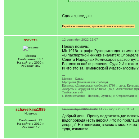
[
/
q
]
Сделал, ожидаю.
---
Еврейская генеалогия, архивный поиск и консультации.
reavers
12 сентября 2022 22:07
Прошу помочь:
МК 1918г. в графе Рукоприкладство имеет
«В паспортной книжке значится: Определе
Москва
Сообщений: 557
Совета Народных Комиссаров расторгнут
На сайте с 2009 г.
Возможно найти решение Суда? И в каком
Рейтинг: 367
И что это за Пименовский участок Москвы?
---
Москва - Купцы:
Мусорины (Кожевницкая слобода);
Ефимовы (Дмитровская слобода) с 1796 г., до д. Кривоше
Лазаревы (Напрудная сл.) с 1845г., до д. Алексеевское (пр
Тамбовская губ.:
с. Верхнеспасское - Носковы, Хулины; с. Старосеславино 
schavelkina1989
14 сентября 2022 11:22
14 сентября 2022 11:24
Новичок
Добрый день. Прошу подсказать,где искат
водопровода (есть версия, что по приглаше
Сообщений: 12
На сайте с 2019 г.
дворца". Не понимаю, в каких списках иск
Рейтинг: 17
туда, извините.