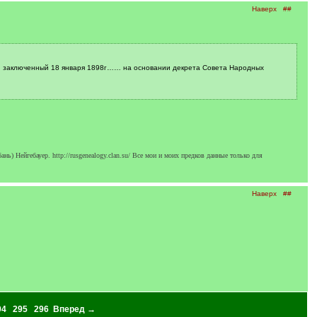
Наверх
##
….. заключенный 18 января 1898г…… на основании декрета Совета Народных
Нейгебауер. http://rusgenealogy.clan.su/ Все мои и моих предков данные только для
Наверх
##
94
295
296
Вперед →