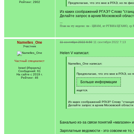
Рейтинг: 2902
[
Предполагаю, что это мне в РГАЭ, но по фио
q
[
]
/
Из каких соображений РГАЭ? Слово "станци
q
Делайте запрос в архив Московской области
]
---
План на эту неделю: пн - ЦИАМ, вт РГВИА/ЦГАМО, с
Namelles_One
11 сентября 2022 6:59
11 сентября 2022 7:13
Участник
Helen V написал:
[
Частный специалист
q
Namelles_One написал:
]
Israel (Израиль)
[
Сообщений: 61
q
Предполагаю, что это мне в РГАЭ, но 
На сайте с 2019 г.
]
Рейтинг: 46
ищется.
[
/
q
Из каких соображений РГАЭ? Слово "станция
]
Делайте запрос в архив Московской области 
[
/
q
]
Банально из-за связи понятий «магазин» 
Зарплатные ведомости - это совсем не то, 