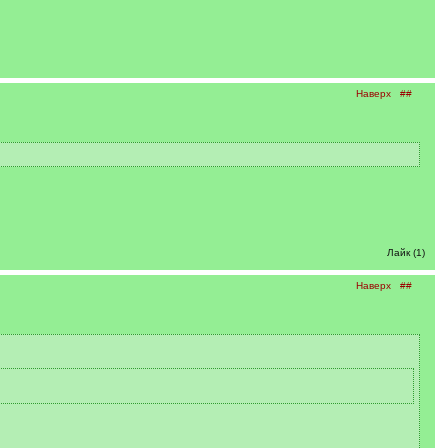
Наверх
##
Лайк (1)
Наверх
##