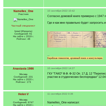
Namelles_One
10 сентября 2022 10:42
Участник
Согласно домовой книге примерно с 1947 г
Где и как мне правильно будет запросить
Частный специалист
Israel (Израиль)
Сообщений: 61
На сайте с 2019 г.
Рейтинг: 46
---
Еврейская генеалогия, архивный поиск и консультации.
Anastasia 1986
10 сентября 2022 14:27
ГКУ "ГАКО" Ф.Ф. Ф-32 Оп. 17 Д. 12 "Переп
Москва
участие в студенческих беспорядках" 12.04.
Сообщений: 231
На сайте с 2020 г.
Рейтинг: 173
Helen V
11 сентября 2022 0:36
Москва
Namelles_One написал:
Сообщений: 6747
На сайте с 2016 г.