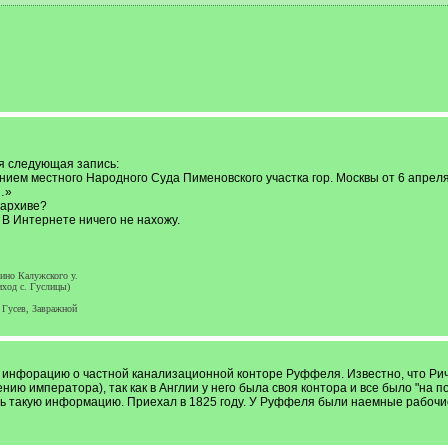
ся следующая запись:
нием местного Народного Суда Пименовского участка гор. Москвы от 6 апрел
…»
 архиве?
 В Интернете ничего не нахожу.
ино Калужского у.
иход с. Гуслицы)
- Гусев, Завражной
ь инфорацию о частной канализационной конторе Руффеля. Известно, что Р
нию императора), так как в Англии у него была своя контора и все было "на 
ать такую информацию. Приехал в 1825 году. У Руффеля были наемные рабочие