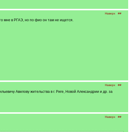
Наверх
##
о мне в РГАЭ, но по фио он там не ищется.
Наверх
##
ьевичу Авилову жительства в г. Риге, Новой Александрии и др. за
Наверх
##