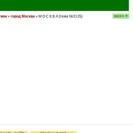
гион
»
город Москва
» М О С К В А [тема №3135]
ВВЕРХ ⇈