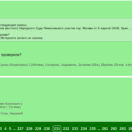
 следующая запись:
ем местного Народного Суда Пименовского участка гор. Москвы от 6 апреля 1918г. брак
рхиве?
 Интернете ничего не нахожу.
и проверили?
ровы (Подмосковье), Субботины, Столяровы, Андриановы, Долженко (Ейск), Щербины (Полтав. и Кубань) 
ино Калужского у.
иход с. Гуслицы)
- Гусев, Завражной
3
4
5
...
227
228
229
230
231
232
233
234
235
...
291
292
293
2