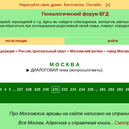
Нарисуйте свое древо. Бесплатно. Онлайн.
[х]
Генеалогический форум ВГД
рией, геральдикой и т.д. Здесь вы найдете собеседников, экспертов, умелых
рхив обратиться при исследовании родословной своей семьи, помогут опреде
РЕГИСТРАЦИЯ
ВОЙТИ
едерация
»
Россия, Центральный округ
»
Московский регион
»
город Москв
М О С К В А
▶ ДИАЛОГОВАЯ тема (вопросы/ответы)
3
4
5
...
227
228
229
230
231
232
233
234
235
...
291
292
293
2
Про Московские архивы на сайте написано на стран
Вся Москва. Адресная и справочная книга...
Смотр