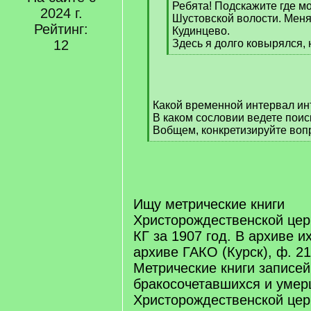
Ребята! Подскажите где м
2024 г.
Шустовской волости. Меня
Рейтинг:
Кудинцево.
12
Здесь я долго ковырялся, 
[
/
q
]
Какой временной интервал ин
В каком сословии ведете поис
Вобщем, конкретизируйте воп
[
/
q
]
Ищу метрические книги
Христорождественской цер
КГ за 1907 год. В архиве и
архиве ГАКО (Курск), ф. 217
Метрические книги записе
бракосочетавшихся и умер
Христорождественской цер