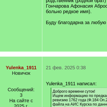
родственник (родной брат)
Гончарова Афонасия Абро
больно редкое имя).
Буду благодарна за любую
Yulenka_1911
21 фев. 2025 0:38
Новичок
Yulenka_1911 написал:
Сообщений:
[
Доброго времени суток!
3
q
Ищем информацию по предка
]
На сайте с
ревизию 1762 года (Ф.184 Оп.2
файла на АИС Курска по данно
2025 г.