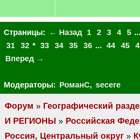
Страницы:
← Назад
1
2
3
4
5
..
31
32
*
33
34
35
36
...
44
45
4
Вперед →
Модераторы:
РоманС
,
secere
Форум
»
Географический разд
И РЕГИОНЫ
»
Российская Фед
Россия, Центральный округ
»
К