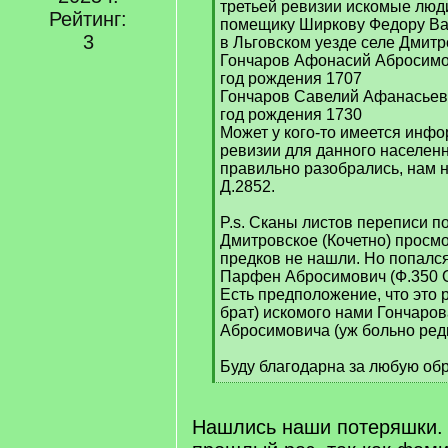
третьей ревизии искомые люд
Рейтинг:
помещику Ширкову Федору Ва
3
в Льговском уезде селе Дмитр
Гончаров Афонасий Абросимо
год рождения 1707
Гончаров Савелий Афанасьев
год рождения 1730
Может у кого-то имеется инф
ревизии для данного населенн
правильно разобрались, нам 
Д.2852.
P.s. Сканы листов переписи п
Дмитровское (Кочетно) просм
предков не нашли. Но попалс
Парфен Абросимович (Ф.350 Оп
Есть предположение, что это 
брат) искомого нами Гончаро
Абросимовича (уж больно редк
Буду благодарна за любую об
[
/
q
Нашлись наши потеряшки.
]