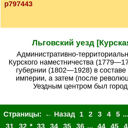
p797443
Льговский уезд [Курская
Административно-территориальная единица
Курского наместничества (1779—17
губернии (1802—1928) в составе
империи, а затем (после револю
Уездным центром был город 
Страницы:
← Назад
1
2
3
4
5
..
31
32
*
33
34
35
36
...
44
45
4