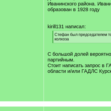
Иванинского района. Иван
образован в 1928 году
kirill131 написал:
[
Стефан был председателем то 
q
колхоза
]
[
/
q
С большой долей вероятно
]
партийным.
Стоит написать запрос в 
области и/или ГАДЛС Курск