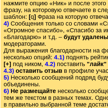
нажмите опцию «Ник» и после этого 
фразу, на которовую отвечаете в с
шаблон:
[
q
]
Фраза на которую отвеч
4)
Сообщения только со словами «С
«Огромное спасибо», «Спасибо за 
«Благодарю» и т.д. –
будут удален
модераторами.
Для выражения благодарности на ф
несколько опций:
4.1)
поднять рейти
[+]
под ником,
4.2)
поставить
"лайк"
4.3)
оставить отзыв
в профиле учас
5)
Несколько сообщений подряд буд
объединены.
6)
Не размещайте
несколько сообще
тем же текстом в разных темах. Од
в правильно выбранной теме достат