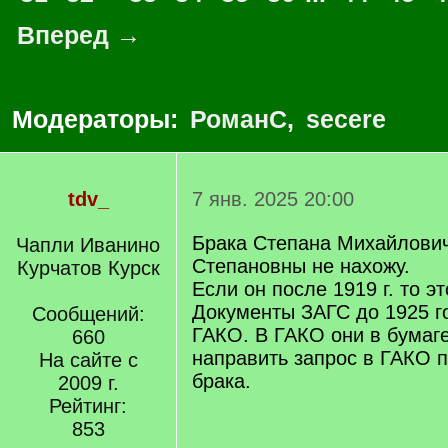
Вперед →
Модераторы:
РоманС
,
secere
tdv_
7 янв. 2025 20:00
Брака Степана Михайлович
Чапли Иванино
Степановны не нахожу.
Курчатов Курск
Если он после 1919 г. то э
Документы ЗАГС до 1925 г
Сообщений:
ГАКО. В ГАКО они в бумаг
660
направить запрос в ГАКО п
На сайте с
брака.
2009 г.
Рейтинг:
853