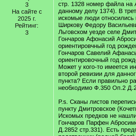
стр. 1328 номер файла на 
3
данному делу 1374). В тре
На сайте с
искомые люди относились 
2025 г.
Ширкову Федору Васильеви
Рейтинг:
Льговском уезде селе Дми
3
Гончаров Афонасий Аброс
ориентировчный год рожде
Гончаров Савелий Афанась
ориентировочный год рожд
Может у кого-то имеется 
второй ревизии для данног
пункта? Если правильно р
необходимо Ф.350 Оп.2 Д.
P.s. Сканы листов перепис
пункту Дмитровское (Кочет
Искомых предков не нашли
Гончаров Парфен Абросимо
Д.2852 стр.331). Есть пред