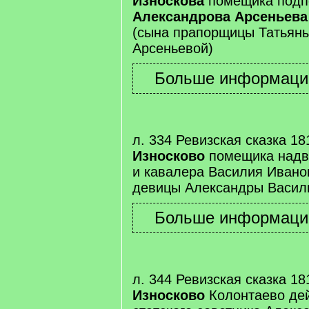
Износкова
помещика подп
Александрова Арсеньева
(сына прапорщицы Татьян
Арсеньевой)
л. 334 Ревизская сказка 181
Износково
помещика надво
и кавалера Василия Иванов
девицы Александры Васил
л. 344 Ревизская сказка 18
Износково
Колонтаево дей