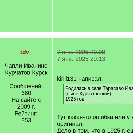
tdv_
7 янв. 2025 20:08
7 янв. 2025 20:13
Чапли Иванино
Курчатов Курск
kirill131 написал:
Сообщений:
[
Родилась в селе Тарасаво Ив
660
q
(ныне Курчатовский)
]
На сайте с
1925 год
[
2009 г.
/
Рейтинг:
q
Тут какая-то ошибка или у
853
]
оригинал.
Дело в том, что в 1925 г. 