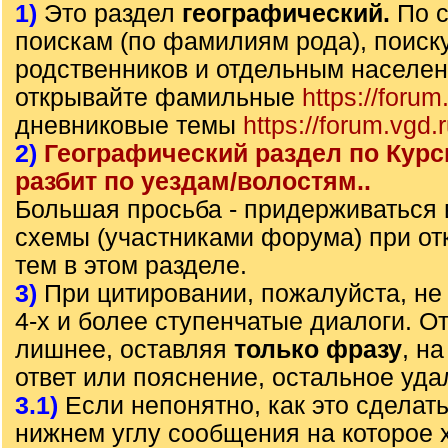
1)
Это раздел
географический.
По 
поискам (по фамилиям рода), поиск
родственников и отдельным населе
открывайте фамильные
https://forum
дневниковые темы
https://forum.vgd.
2)
Географический раздел по Курс
разбит по уездам/волостям..
Большая просьба - придерживаться
схемы (участниками форума) при от
тем в этом разделе.
3)
При цитировании, пожалуйста, не 
4-х и более ступенчатые диалоги. О
лишнее, оставляя
только фразу
, н
ответ или пояснение, остальное уда
3.1)
Если непонятно, как это сделать
нижнем углу сообщения на которое х