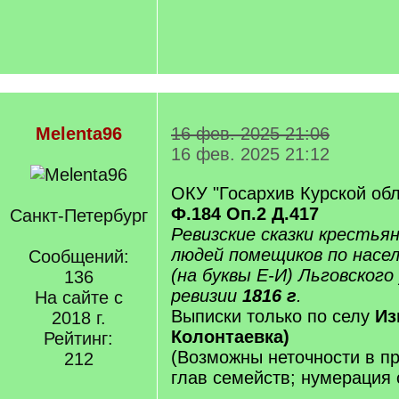
Melenta96
16 фев. 2025 21:06
16 фев. 2025 21:12
ОКУ "Госархив Курской обл
Ф.184 Оп.2 Д.417
Санкт-Петербург
Ревизские сказки крестья
людей помещиков по насе
Сообщений:
(на буквы Е-И) Льговского 
136
ревизии
1816 г
.
На сайте с
Выписки только по селу
Из
2018 г.
Колонтаевка)
Рейтинг:
(Возможны неточности в п
212
глав семейств; нумерация 