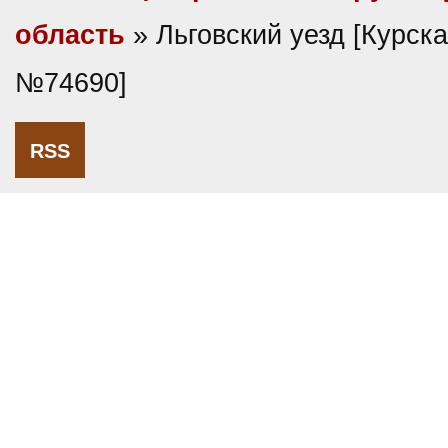
область
» Льговский уезд [Курская
№74690]
RSS