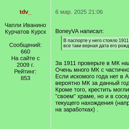
tdv_
6 мар. 2025 21:06
Чапли Иванино
BoneyVA написал:
Курчатов Курск
[
В паспорте у него стояло 1911
Сообщений:
q
все таки верная дата его рожд
]
660
[
/
На сайте с
q
За 1911 проверьте в МК на
2009 г.
]
Очень много МК с частично
Рейтинг:
Если искомого года нет в 
853
вероятно МК за данный год
Кроме того, крестить могли
"своем" храме, но и в сос
текущего нахождения (нап
на заработках) .