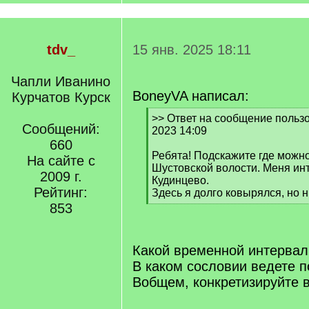
tdv_
15 янв. 2025 18:11
Чапли Иванино
BoneyVA написал:
Курчатов Курск
[
>> Ответ на сообщение пользо
Сообщений:
q
2023 14:09
]
660
Ребята! Подскажите где можно
На сайте с
Шустовской волости. Меня ин
2009 г.
Кудинцево.
Рейтинг:
Здесь я долго ковырялся, но 
[
853
/
q
]
Какой временной интервал
В каком сословии ведете п
Вобщем, конкретизируйте 