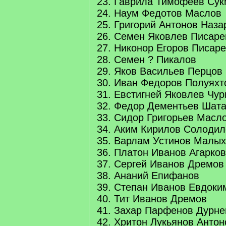
23. Гаврила Тимофеев Су
24. Наум Федотов Маслов
25. Григорий Антонов Наза
26. Семен Яковлев Писаре
27. Никонор Егоров Писар
28. Семен ? Пикалов
29. Яков Васильев Перцов
30. Иван Федоров Полуяхт
31. Евстигней Яковлев Чу
32. Федор Дементьев Шат
33. Сидор Григорьев Масл
34. Аким Кирилов Солодил
35. Варлам Устинов Малы
36. Платон Иванов Агарков
37. Сергей Иванов Дремов
38. Ананий Епифанов
39. Степан Иванов Евдоки
40. Тит Иванов Дремов
41. Захар Парфенов Дурне
42. Хритон Лукьянов Антон