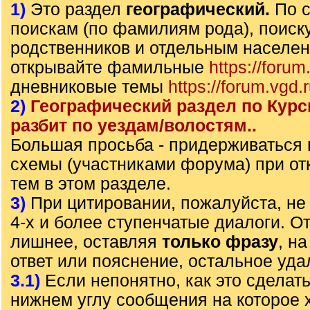
1)
Это раздел
географический.
По 
поискам (по фамилиям рода), поиск
родственников и отдельным населе
открывайте фамильные
https://forum
дневниковые темы
https://forum.vgd.
2)
Географический раздел по Курс
разбит по уездам/волостям..
Большая просьба - придерживаться
схемы (участниками форума) при от
тем в этом разделе.
3)
При цитировании, пожалуйста, не 
4-х и более ступенчатые диалоги. О
лишнее, оставляя
только фразу
, н
ответ или пояснение, остальное уда
3.1)
Если непонятно, как это сделать
нижнем углу сообщения на которое х