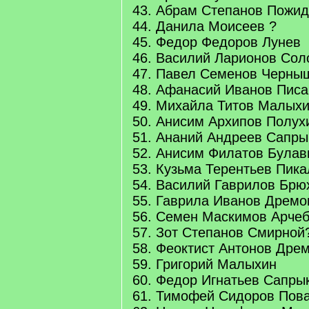
43. Абрам Степанов Пожи
44. Данила Моисеев ?
45. Федор Федоров Лунев
46. Василий Ларионов Сол
47. Павел Семенов Черны
48. Афанасий Иванов Писа
49. Михайла Титов Малых
50. Анисим Архипов Полух
51. Ананий Андреев Сапры
52. Анисим Филатов Булав
53. Кузьма Терентьев Пик
54. Василий Гаврилов Брю
55. Гаврила Иванов Дремо
56. Семен Маскимов Арче
57. Зот Степанов Смирной
58. Феоктист Антонов Дре
59. Григорий Малыхин
60. Федор Игнатьев Сапры
61. Тимофей Сидоров Пов