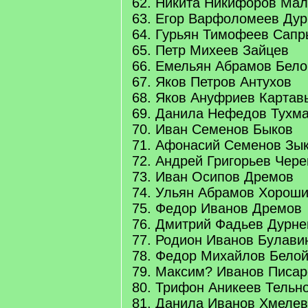
62. Никита Никифоров Ма
63. Егор Варфоломеев Дур
64. Гурьян Тимофеев Сапр
65. Петр Михеев Зайцев
66. Емельян Абрамов Бело
67. Яков Петров Антухов
68. Яков Ануфриев Картав
69. Данила Нефедов Тухм
70. Иван Семенов Быков
71. Афонасий Семенов Зы
72. Андрей Григорьев Чер
73. Иван Осипов Дремов
74. Ульян Абрамов Хорош
75. Федор Иванов Дремов
76. Дмитрий Фадьев Дурне
77. Родион Иванов Булави
78. Федор Михайлов Бело
79. Максим? Иванов Писар
80. Трифон Аникеев Тельн
81. Данила Иванов Хмелев