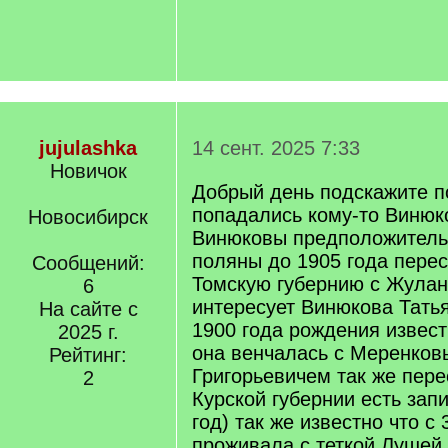
jujulashka
14 сент. 2025 7:33
Новичок
Добрый день подскажите п
попадались кому-то Винюк
Новосибирск
Винюковы предположитель
поляны до 1905 года пере
Сообщений:
Томскую губернию с Жулан
6
интересует Винюкова Тать
На сайте с
1900 года рождения извест
2025 г.
она венчалась с Меренков
Рейтинг:
Григорьевичем так же пер
2
Курской губернии есть запис
год) так же известно что с 
проживала с теткой Лушей