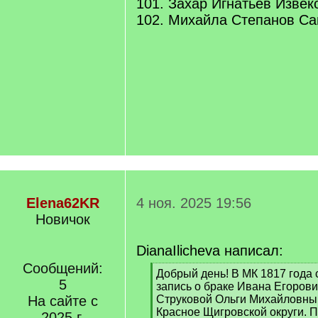
101. Захар Игнатьев Извек
102. Михайла Степанов Са
Elena62KR
4 ноя. 2025 19:56
Новичок
DianaIlicheva написал:
Сообщений:
[
Добрый день! В МК 1817 года 
5
q
запись о браке Ивана Егоров
]
На сайте с
Струковой Ольги Михайловны,
Красное Щигровской округи. 
2025 г.