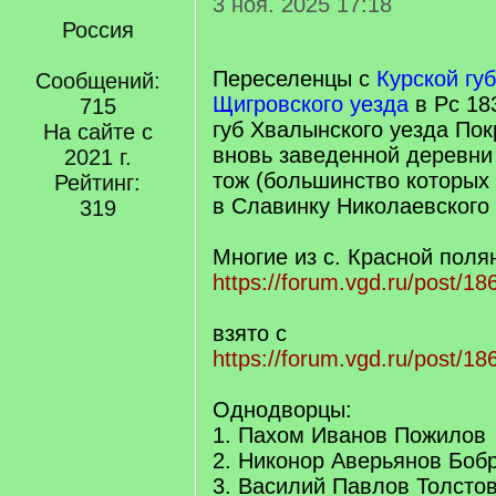
3 ноя. 2025 17:18
Россия
Переселенцы с
Курской гу
Сообщений:
Щигровского уезда
в Рс 18
715
губ Хвалынского уезда Пок
На сайте с
вновь заведенной деревни
2021 г.
тож (большинство которых 
Рейтинг:
в Славинку Николаевского 
319
Многие из с. Красной поля
https://forum.vgd.ru/post/
взято с
https://forum.vgd.ru/post/
Однодворцы:
1. Пахом Иванов Пожилов
2. Никонор Аверьянов Боб
3. Василий Павлов Толсто