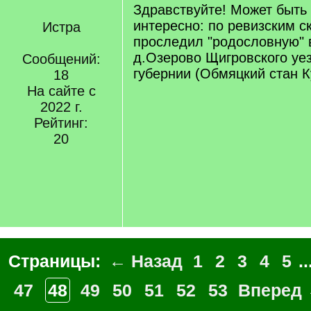
Здравствуйте! Может быть 
интересно: по ревизским ск
Истра
проследил "родословную" 
д.Озерово Щигровского уе
Сообщений:
губернии (Обмяцкий стан К
18
На сайте с
2022 г.
Рейтинг:
20
Страницы:
← Назад
1
2
3
4
5
..
47
48
49
50
51
52
53
Вперед