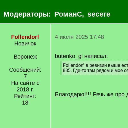
Модераторы:
РоманС
,
secere
Follendorf
4 июля 2025 17:48
Новичок
butenko_gl написал:
Воронеж
[
Follendorf, в ревизии выше ест
Сообщений:
q
885. Где-то там рядом и мое с
]
7
[
/
На сайте с
q
2018 г.
]
Благодарю!!!! Речь же про 
Рейтинг:
18