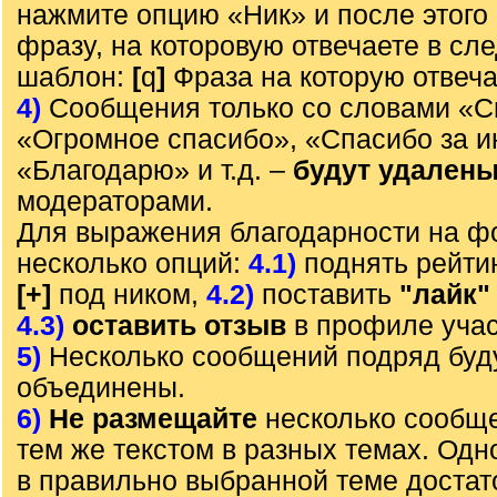
нажмите опцию «Ник» и после этого 
фразу, на которовую отвечаете в с
шаблон:
[
q
]
Фраза на которую отвеч
4)
Сообщения только со словами «С
«Огромное спасибо», «Спасибо за 
«Благодарю» и т.д. –
будут удален
модераторами.
Для выражения благодарности на ф
несколько опций:
4.1)
поднять рейти
[+]
под ником,
4.2)
поставить
"лайк"
4.3)
оставить отзыв
в профиле учас
5)
Несколько сообщений подряд буд
объединены.
6)
Не размещайте
несколько сообще
тем же текстом в разных темах. Од
в правильно выбранной теме достат