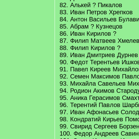
82. Алькей ? Пикалов
83. Иван Петров Хрепков
84. Антон Васильев Булав
85. Абрам ? Кузнецов
86. Иван Кирилов ?
87. Филип Матвеев Хмеле
88. Филип Кирилов ?
89. Иван Дмитриев Дурнев
90. Федот Терентьев Ишко
91. Павел Киреев Михайло
92. Семен Максимов Павл
93. Михайла Савельев Ми
94. Родион Акимов Старод
95. Аника Герасимов Смах
96. Терентий Павлов Шарб
97. Иван Афонасьев Соло
98. Кондратий Кирьев Пом
99. Свирид Сергеев Борзе
100. Федор Андреев Савин