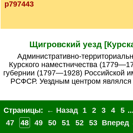
p797443
Щигровский уезд [Курска
Административно-территориальная единица
Курского наместничества (1779—17
губернии (1797—1928) Российской и
РСФСР. Уездным центром являлся 
Страницы:
← Назад
1
2
3
4
5
..
47
48
49
50
51
52
53
Вперед