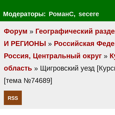
Модераторы:
РоманС
,
secere
Форум
»
Географический разд
И РЕГИОНЫ
»
Российская Фед
Россия, Центральный округ
»
К
область
» Щигровский уезд [Курск
[тема №74689]
RSS