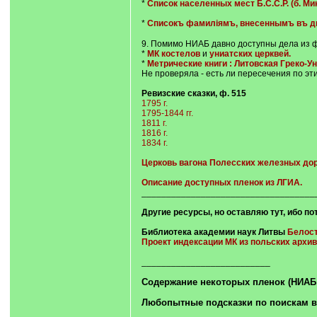
*
Список населенных мест Б.С.С.Р. (б. Ми
*
Списокъ фамиліямъ, внесеннымъ въ дво
9. Помимо НИАБ давно доступны дела из
*
МК костелов
и
униатских церквей.
*
Метрические книги : Литовская Греко-У
Не проверяла - есть ли пересечения по эти
Ревизские сказки, ф. 515
1795 г.
1795-1844 гг.
1811 г.
1816 г.
1834 г.
Церковь вагона Полесских железных дор
Описание доступных пленок из ЛГИА.
___________________________________
Другие ресурсы, но оставляю тут, ибо п
Библиотека академии наук Литвы
Белост
Проект индексации МК из польских архив
__________________________
Содержание некоторых пленок (НИАБ Г
Любопытные подсказки по поискам 