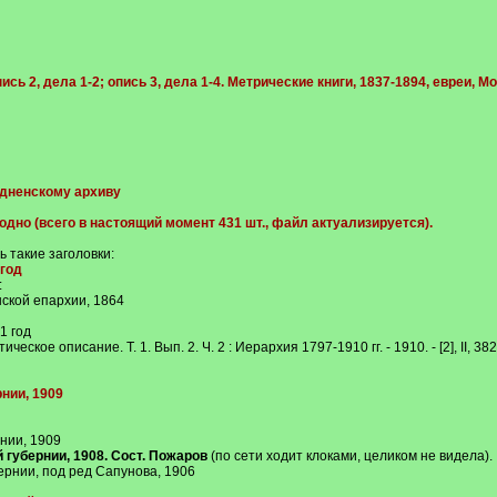
пись 2, дела 1-2; опись 3, дела 1-4. Метрические книги, 1837-1894, евреи, М
одненскому архиву
дно (всего в настоящий момент 431 шт., файл актуализируется).
ь такие заголовки:
год
:
ской епархии, 1864
1 год
еское описание. Т. 1. Вып. 2. Ч. 2 : Иерархия 1797-1910 гг. - 1910. - [2], II, 
нии, 1909
нии, 1909
губернии, 1908. Сост. Пожаров
(по сети ходит клоками, целиком не видела).
ернии, под ред Сапунова, 1906