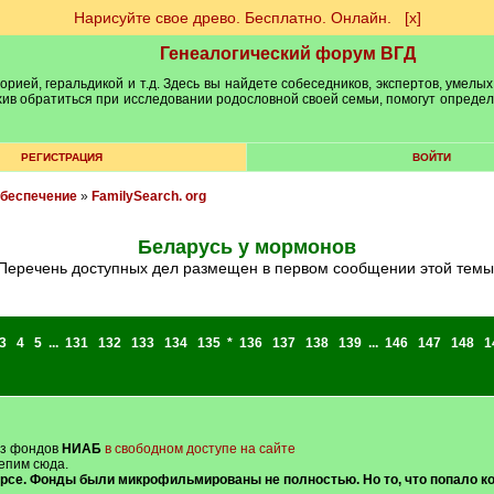
Нарисуйте свое древо. Бесплатно. Онлайн.
[х]
Генеалогический форум ВГД
рией, геральдикой и т.д. Здесь вы найдете собеседников, экспертов, умелых
рхив обратиться при исследовании родословной своей семьи, помогут опреде
РЕГИСТРАЦИЯ
ВОЙТИ
обеспечение
»
FamilySearch. org
Беларусь у мормонов
Перечень доступных дел размещен в первом сообщении этой темы
3
4
5
...
131
132
133
134
135
*
136
137
138
139
...
146
147
148
1
из фондов
НИАБ
в свободном доступе на сайте
репим сюда.
курсе. Фонды были микрофильмированы не полностью. Но то, что попало к