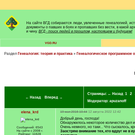
На сайте ВГД собираются люди, увлеченные генеалогией, исто
документы о павших в боях и пропавших без вести, в какой а
и чину.
ВГД - поиск людей в прошлом, настоящем и будущем!
VGD.RU
Раздел
Генеалогия: теория и практика
»
Генеалогическое программное 
Страницы:
← Назад
1
2
← Назад
Вперед →
Модератор:
apuzanoff
elena_krd
19 мая 2016 10:44
12 августа 2022 12:42
Добрый день, господа!
Обнаружилось некоторое количество дел 
Очень немного, но таки... Что сыскалось, к
Сообщений: 6543
На сайте с 2008 г.
Заостряю внимание тех, кто вдруг не в 
Рейтинг: 11628