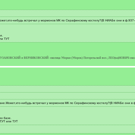
ет,кто-нибудь встречал у мормонов МК по Серафинскому костелу?(В НИАБе они в ф.937-
е.
ли ТУТ
 БУЗАНОВСКИЙ и ВЕРНИКОВСКИЙ -околица Уборки (Уборок) Погорельской вол.;ЛЕО(ва)НОВИЧ-окол.С
е.Может,кто-нибудь встречал у мормонов МК по Серафинскому костелу?(В НИАБе они в ф
их базе.
 ТУТ или ТУТ