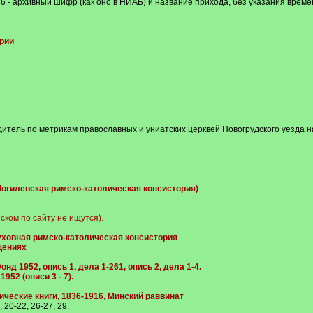
 - архивный шифр (как оно в НИАБ) и название прихода, без указания време
рии
дитель по метрикам православных и униатских церквей Новогрудского уезда на
- Могилевская римско-католическая консистория)
ском по сайту не ищутся).
уховная римско-католическая консистория
щениях
д 1952, опись 1, дела 1-261, опись 2, дела 1-4.
52 (описи 3 - 7).
рические книги, 1836-1916, Минский раввинат
 20-22, 26-27, 29.