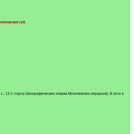
огилевская губ.
382 с., 13 л. портр (биографические очерки Могилевских иерархов). В сети я