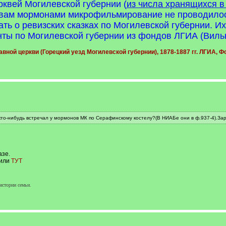
квей Могилевской губернии (
из числа хранящихся 
квам мормонами микрофильмирование не проводилось,
ать о ревизских сказках по Могилевской губернии. Их
нты по Могилевской губернии из фондов ЛГИА (Виль
ной церкви (Горецкий уезд Могилевской губернии), 1878-1887 гг. ЛГИА, Фо
о-нибудь встречал у мормонов МК по Серафинскому костелу?(В НИАБе они в ф.937-4).За
азе.
или
ТУТ
истории семьи.