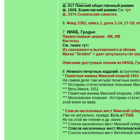
___________
ф. 917 Пинский общественный раввин
ф. 1608. Борисовский раввин
См.
тут
ф. 3374 Сенненская синагога
6.
Фонд 3362, опись 1, дела 1-14, 17-18; о
НИАБ, Гродно
7.
Православные церкви - МК, ИВ
Костелы
См. также тут:
Из скачанного и выложенного в облака
Маска "Grodno" = дает результаты по гр
Описание доступных пленок из НИАБ, Гро
8.
Немного печатных изданий
, встретилис
*
Памятная книжка Минской епархій 1901 
На самом деле там четыре печатные книги
*** Историко-статистическое описание Мин
*** Весь Минск, 1911
*** Памятная книжка Минской епархии, 190
*** Могилевская епархия : Историко-статистич
этой книги не вижу.
*
Список населенных мест Минской губер
Уже не актуально, правда.
Есть в
ГПИБ
Но на этой же пленке и др. книги:
*** Список населенных мест Минской губер
***
Список населенных мест Могилевской 
*** Список населенных мест Витебской губ