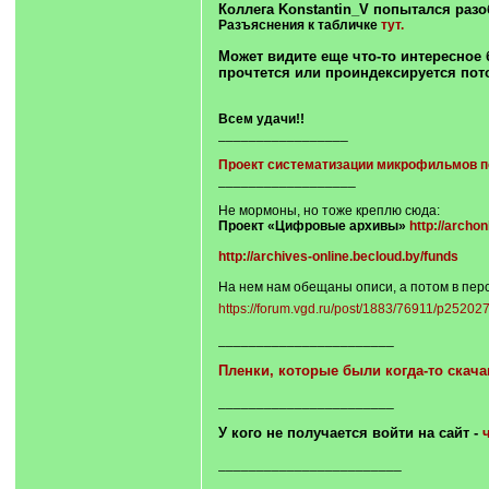
Коллега Konstantin_V попытался раз
Разъяснения к табличке
тут.
Может видите еще что-то интересное 
прочтется или проиндексируется пот
Всем удачи!!
_________________
Проект систематизации микрофильмов по 
__________________
Не мормоны, но тоже креплю сюда:
Проект «Цифровые архивы»
http://archon
http://archives-online.becloud.by/funds
На нем нам обещаны описи, а потом в пер
https://forum.vgd.ru/post/1883/76911/p2520
_______________________
Пленки, которые были когда-то скач
_______________________
У кого не получается войти на сайт -
________________________