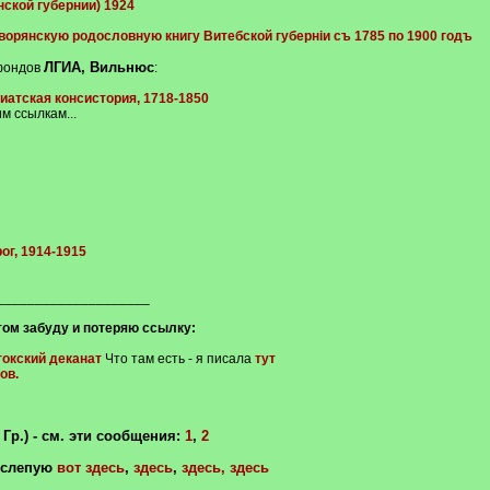
нской губернии) 1924
рянскую родословную книгу Витебской губерніи съ 1785 по 1900 годъ
ЛГИА, Вильнюс
 фондов
:
ниатская консистория, 1718-1850
м ссылкам...
ог, 1914-1915
____________________
отом забуду и потеряю ссылку:
окский деканат
Что там есть - я писала
тут
ов.
р.) - см. эти сообщения:
1
,
2
вслепую
вот здесь
,
здесь
,
здесь,
здесь