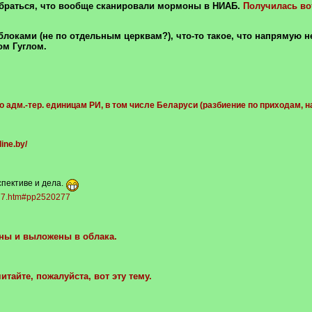
обраться, что вообще сканировали мормоны в НИАБ.
Получилась вот
блоками (не по отдельным церквам?), что-то такое, что напрямую не
ом Гуглом.
адм.-тер. единицам РИ, в том числе Беларуси (разбиение по приходам, на
line.by/
спективе и дела.
277.htm#pp2520277
аны и выложены в облака.
читайте, пожалуйста, вот эту тему.