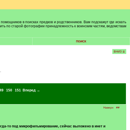
 помощников в поисках предков и родственников. Вам подскажут где искать
лить по старой фотографии принадлежность к воинским частям, ведомствам
ПОИСК
ВНИЗ ⇊
.
49
150
151
Вперед →
Наверх
##
огда-то под микрофильмирование, сейчас выложено в инет и