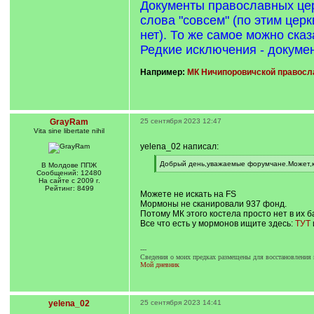
Документы православных цер
слова "совсем" (по этим цер
нет). То же самое можно сказ
Редкие исключения - докуме
Например:
МК Ничипоровичской православ
GrayRam
25 сентября 2023 12:47
Vita sine libertate nihil
yelena_02 написал:
[
Добрый день,уважаемые форумчане.Может,кт
В Молдове ППЖ
q
[
Сообщений: 12480
]
/
На сайте с 2009 г.
q
Рейтинг: 8499
Можете не искать на FS
]
Мормоны не сканировали 937 фонд.
Потому МК этого костела просто нет в их б
Все что есть у мормонов ищите здесь:
ТУТ
---
Сведения о моих предках размещены для восстановления 
Мой дневник
yelena_02
25 сентября 2023 14:41