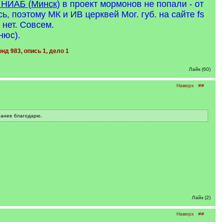
в НИАБ (Минск
) в проект мормонов не попали - от
 поэтому МК и ИВ церквей Мог. губ. на сайте fs
 нет. Совсем.
нюс).
нд 983, опись 1, дело 1
Лайк (60)
Наверх
##
ранее благодарю.
Лайк (2)
Наверх
##