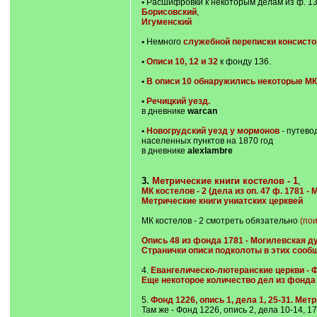
•
Расшифровки к некоторым делам из ф. 136
Борисовский
,
Игуменский
•
Немного
служебной переписки консисто
•
Описи 10, 12 и 32
к фонду 136.
•
В описи 10 обнаружились некоторые МК
•
Речицкий уезд.
в дневнике
warcan
•
Новогрудский уезд у мормонов
- путево
населенных пунктов на 1870 год
в дневнике
alexlambre
3.
Метрические книги костелов - 1
,
МК костелов - 2 (дела из оп. 47 ф. 1781 
Метрические книги униатских церквей
МК костелов - 2 смотреть обязательно
(пои
Опись 48 из фонда 1781 - Могилевская д
Странички описи подколоты в этих сооб
4.
Евангелическо-лютеранские церкви - Фон
Еще некоторое количество дел из фонда 19
5.
Фонд 1226, опись 1, дела 1, 25-31. Мет
Там же - Фонд 1226, опись 2, дела 10-14, 17,