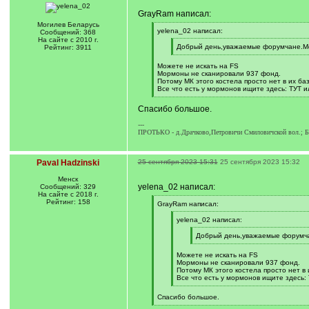
GrayRam написал:
Могилев Беларусь
[
yelena_02 написал:
Сообщений: 368
q
На сайте с 2010 г.
]
[
Добрый день,уважаемые форумчане.Мож
Рейтинг: 3911
q
[
]
/
Можете не искать на FS
q
Мормоны не сканировали 937 фонд.
]
Потому МК этого костела просто нет в их баз
Все что есть у мормонов ищите здесь: ТУТ и
[
/
Спасибо большое.
q
]
---
ПРОТЬКО - д.Драчково,Петровичи Смиловичской вол.;
Paval Hadzinski
25 сентября 2023 15:31
25 сентября 2023 15:32
Менск
yelena_02 написал:
Сообщений: 329
На сайте с 2018 г.
Рейтинг: 158
[
GrayRam написал:
q
]
[
yelena_02 написал:
q
]
[
Добрый день,уважаемые форумчан
q
[
]
/
Можете не искать на FS
q
Мормоны не сканировали 937 фонд.
]
Потому МК этого костела просто нет в 
Все что есть у мормонов ищите здесь:
[
/
Спасибо большое.
q
[
]