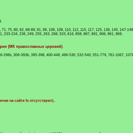
3
6, 71, 75, 80, 82, 88-89, 91, 96, 106, 108, 110, 112, 115, 117, 125, 136, 145, 147-
, 233-234, 236, 249, 255, 263, 268, 533, 616, 858, 887, 891, 906, 961, 969.
ория (МК православных церквей)
.
 156-298s, 306-393b, 395-398, 400-448, 486-530, 532-540, 551-779, 781-1067, 1
чне на сайте fs отсутствуют).
.