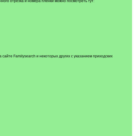
нного отрезка и номера пленки можно посмотреть тут:
 сайте Familysearch и некоторых других с указанием приходских