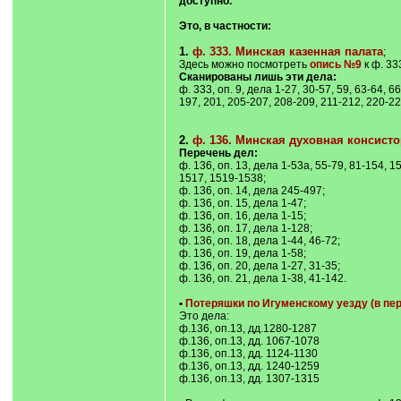
доступно.
Это, в частности:
1.
ф. 333. Минская казенная палата
;
Здесь можно посмотреть
опись №9
к ф. 33
Сканированы лишь эти дела:
ф. 333, оп. 9, дела 1-27, 30-57, 59, 63-64, 6
197, 201, 205-207, 208-209, 211-212, 220-221
2.
ф. 136. Минская духовная консист
Перечень дел:
ф. 136, оп. 13, дела 1-53a, 55-79, 81-154,
1517, 1519-1538;
ф. 136, оп. 14, дела 245-497;
ф. 136, оп. 15, дела 1-47;
ф. 136, оп. 16, дела 1-15;
ф. 136, оп. 17, дела 1-128;
ф. 136, оп. 18, дела 1-44, 46-72;
ф. 136, оп. 19, дела 1-58;
ф. 136, оп. 20, дела 1-27, 31-35;
ф. 136, оп. 21, дела 1-38, 41-142.
•
Потеряшки по Игуменскому уезду (в пере
Это дела:
ф.136, оп.13, дд.1280-1287
ф.136, оп.13, дд. 1067-1078
ф.136, оп.13, дд. 1124-1130
ф.136, оп.13, дд. 1240-1259
ф.136, оп.13, дд. 1307-1315