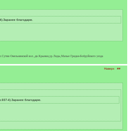
4).Заранее благодарю.
утин Омельнянской вол.,дв.Крынки,ур.Ляды,Малые Грядки-Бобруйского уезда
Наверх
##
.937-4).Заранее благодарю.