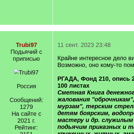
Trubi97
11 сент. 2023 23:48
Подьячий с
Крайне интересное дело ви
приписью
Возможно, оно кому-то пом
РГАДА, Фонд 210, опись 2
100 листах
Россия
Сметная Книга денежног
жалования "оброчникам",
Сообщений:
мурзам", терским стрел
1279
детям боярским, водоп
На сайте с
мастеру и др. служилым
2021 г.
подьячим приказных и т
Рейтинг:
кружечных, житных, ама