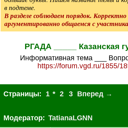
в подтеме.
В разделе соблюдаем порядок. Корректно
аргументированно общаемся с участник
РГАДА _____ Казанская г
Информативная тема ___ Вопр
https://forum.vgd.ru/1855/1
Страницы:
1
*
2
3
Вперед →
Модератор:
TatianaLGNN