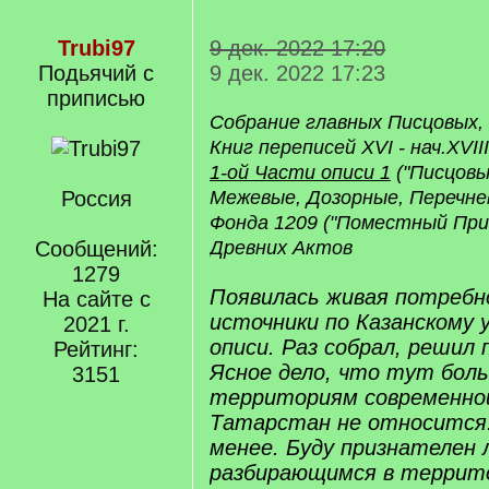
Trubi97
9 дек. 2022 17:20
Подьячий с
9 дек. 2022 17:23
приписью
Собрание главных Писцовых, 
Книг переписей XVI - нач.XVI
1-ой Части описи 1
("Писцовы
Россия
Межевые, Дозорные, Перечнев
Фонда 1209 ("Поместный Прик
Сообщений:
Древних Актов
1279
Появилась живая потребн
На сайте с
источники по Казанскому у
2021 г.
описи. Раз собрал, решил 
Рейтинг:
Ясное дело, что тут бол
3151
территориям современной
Татарстан не относится.
менее. Буду признателен
разбирающимся в террит