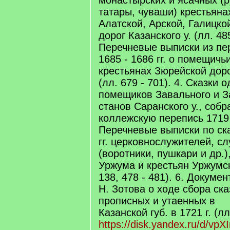
монастырских и ясачных (р
татары, чуваши) крестьяна
Алатской, Арской, Галицко
дорог Казанского у. (лл. 485
Перечневые выписки из пе
1685 - 1686 гг. о помещичь
крестьянах Зюрейской доро
(лл. 679 - 701). 4. Сказки 
помещиков Завального и З
станов Саранского у., соб
коллежскую перепись 1719 г.
Перечневые выписки по ска
гг. церковнослужителей, 
(воротники, пушкари и др.)
Уржума и крестьян Уржумско
138, 478 - 481). 6. Докуме
Н. Зотова о ходе сбора ск
прописных и утаенных в
Казанской губ. в 1721 г. (лл
https://disk.yandex.ru/d/v