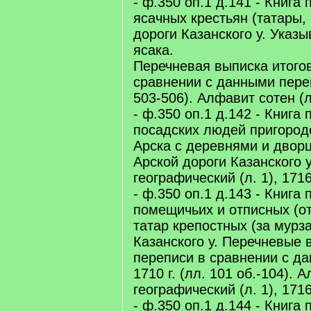
- ф.350 оп.1 д.141 - Книга
ясачных крестьян (татары,
дороги Казанского у. Указ
ясака.
Перечневая выписка итого
сравнении с данными переп
503-506). Алфавит сотен (л.
- ф.350 оп.1 д.142 - Книга
посадских людей пригоро
Арска с деревнями и двор
Арской дороги Казанского 
географический (л. 1), 1716 
- ф.350 оп.1 д.143 - Книга
помещичьих и отписных (от
татар крепостных (за мурз
Казанского у. Перечневые 
переписи в сравнении с д
1710 г. (лл. 101 об.-104). 
географический (л. 1), 1716 
- ф.350 оп.1 д.144 - Книга