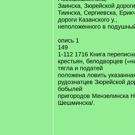
Заинска, Зюрейской дороги
Тиинска, Сергиевска, Ерик
дороги Казанского у.,
неположенного в подушный
опись 1
149
1-112 1716 Книга перепис
крестьян, белодворцев («н
тягла и податей
положена ловить указанна
рудознатцев Зюрейской дор
бобылей
пригородов Мензелинска Н
Шешминска/.