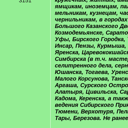
3151
ямщикам, иноземцам, па
мельникам, кузнецам, ч
чернильникам, в городах
Большого Казанского Дв
Козмодемьянске, Сарато
Уфы, Бирского Городка, 
Инсар, Пензы, Курмыша,
Яренска, Царевококшайс
Симбирска (в т.ч. маст
селитренного дела, серн
Юшанска, Тогаева, Уренс
Малого Корсунова, Танс
Аргаша, Сурского Остро
Алатыря, Цивильска, Сар
Кадома, Керенска, а такж
ведения Сибирского Прик
Тюмени, Верхотуря, Пел
Тары, Березова. Не ранее