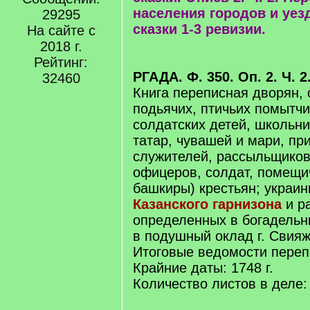
населения городов и уез
29295
сказки 1-3 ревизии.
На сайте с
2018 г.
Рейтинг:
РГАДА. Ф. 350. Оп. 2. Ч. 2
32460
Книга переписная дворян, 
подьячих, птичьих помытчи
солдатских детей, школьн
татар, чувашей и мари, пр
служителей, рассыльщиков
офицеров, солдат, помещи
башкиры) крестьян; украин
Казанского гарнизона
и р
определенных в богадель
в подушный оклад г. Свияж
Итоговые ведомости переп
Крайние даты: 1748 г.
Количество листов в деле: