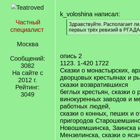
k_voloshina написал:
Частный
[
Здравствуйте. Располагает ли
специалист
q
первых трёх ревизий в РГАД
]
[
/
Москва
q
]
опись 2
Сообщений:
1123. 1-420 1722
3082
Сказки о монастырских, ар
На сайте с
дворцовых крестьянах и р
2012 г.
сказки возвратившихся
Рейтинг:
беглых крестьян, сказки о
3049
винокуренных заводов и м
работных людей,
сказки о конных, пеших и 
пригородов Старошемшинс
Новошемшинска, Заинска 
Мензелинска, сказки о яса