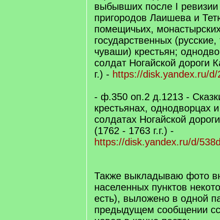
выбывших после I ревизии
пригородов Лаишева и Тет
помещичьих, монастырских
государственных (русские,
чуваши) крестьян; однодво
солдат Ногайской дороги Ка
г.) -
https://disk.yandex.ru
- ф.350 оп.2 д.1213 - Сказ
крестьянах, однодворцах и
солдатах Ногайской дороги 
(1762 - 1763 г.г.) -
https://disk.yandex.ru/d/5
Также выкладываю фото в
населенных пунктов некото
есть), выложено в одной па
предыдущем сообщении ссы