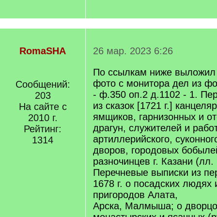
RomaSHA
26 мар. 2023 6:26
По ссылкам ниже выложил 
фото с монитора дел из фо
Сообщений:
- ф.350 оп.2 д.1102 - 1. П
203
из сказок [1721 г.] канцеля
На сайте с
ямщиков, гарнизонных и от
2010 г.
драгун, служителей и раб
Рейтинг:
артиллерийского, суконног
1314
дворов, городовых бобылей
разночинцев г. Казани (лл. 
Перечневые выписки из пе
1678 г. о посадских людях
пригородов Алата,
Арска, Малмыша; о дворцо