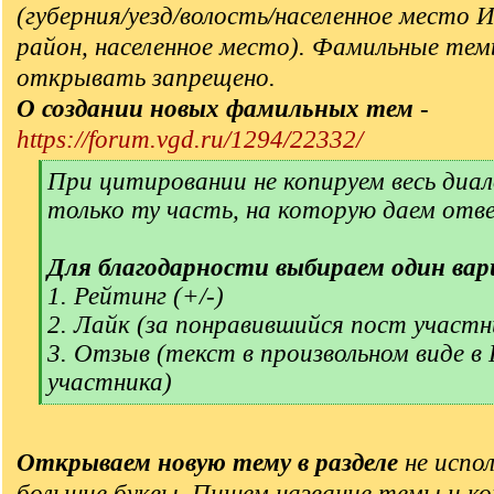
(губерния/уезд/волость/населенное место 
район, населенное место). Фамильные тем
открывать запрещено.
О создании новых фамильных тем
-
https://forum.vgd.ru/1294/22332/
[
При цитировании не копируем весь диал
q
только ту часть, на которую даем отв
]
Для благодарности выбираем один вар
1. Рейтинг (+/-)
2. Лайк (за понравившийся пост участн
3. Отзыв (текст в произвольном виде в
участника)
[
/
q
Открываем новую тему в разделе
не испол
]
большие буквы. Пишем название темы и ко