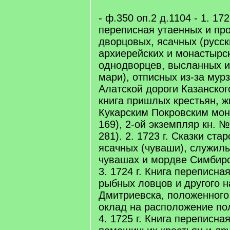
- ф.350 оп.2 д.1104 - 1. 172
переписная утаенных и пр
дворцовых, ясачных (русск
архиерейских и монастырск
однодворцев, высланных и
мари), отписных из-за мурз
Алатской дороги Казанског
книга пришлых крестьян, ж
Кукарским Покровским мон
169), 2-ой экземпляр кн. №
281). 2. 1723 г. Сказки ста
ясачных (чуваши), служилы
чувашах и мордве Симбирско
3. 1724 г. Книга переписная
рыбных ловцов и другого н
Дмитриевска, положенного
оклад на расположение полк
4. 1725 г. Книга переписна