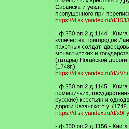
помещичьих крестьян и дру
Саранска и уезда,
пропущенного при переписи 
https://disk.yandex.ru/d/1
- ф.350 оп.2 д.1144 - Книг
купечества пригородов Ла
пахотных солдат, дворцов
монастырских и государст
(татары) Ногайской дороги 
(1748г.) -
https://disk.yandex.ru/d/
- ф.350 оп.2 д.1145 - Книг
помещичьих, государствен
русские) крестьян и однод
дороги Казанского у. (1748 г
https://disk.yandex.ru/d/x
- ф.350 оп.2 д.1156 - Книг