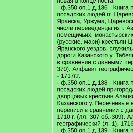
новая в конце поста:
- ф.350 оп.1 д.136 - Книга
посадских людей гг. Царев
Яранска, Уржума, Царевоса
числе переведенцы из г. А
помещичьих, монастырских
(русские, мари) крестьян 
Яранского уездов, служилы
дороги Казанского у. Табел
в сравнении с данными пере
370). Алфавит географическ
- 1717г.г.
- ф.350 оп.1 д.138 - Книга
посадских людей пригород
дворцовых крестьян Алацк
Казанского у. Перечневые 
переписи в сравнении с д
1710 г. (лл. 307 об.-309). 
географический (л. 1), 1716
- ф.350 оп.1 д.139 - Книга