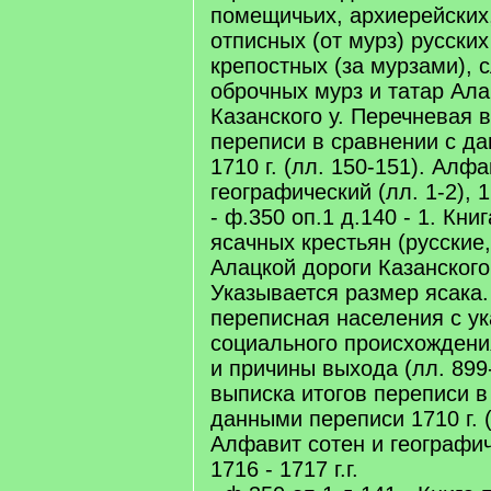
помещичьих, архиерейских
отписных (от мурз) русских
крепостных (за мурзами), 
оброчных мурз и татар Ала
Казанского у. Перечневая 
переписи в сравнении с д
1710 г. (лл. 150-151). Алф
географический (лл. 1-2), 1
- ф.350 оп.1 д.140 - 1. Кни
ясачных крестьян (русские,
Алацкой дороги Казанского 
Указывается размер ясака.
переписная населения с у
социального происхождени
и причины выхода (лл. 899
выписка итогов переписи в
данными переписи 1710 г. (
Алфавит сотен и географиче
1716 - 1717 г.г.