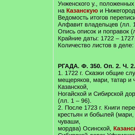
Унженского у., положенны
на
Казанскую
и Нижегород
Ведомость итогов переписи 
Алфавит владельцев (лл. 1,
Опись описок и поправок (л
Крайние даты: 1722 – 1727 
Количество листов в деле:
РГАДА. Ф. 350. Оп. 2. Ч. 2
1. 1722 г. Сказки общие с
мещеряков, мари, татар и
Казанской,
Ногайской и Сибирской дор
(лл. 1 – 96).
2. После 1723 г. Книги пе
крестьян и бобылей (мари,
чуваши,
мордва) Осинской,
Казанс