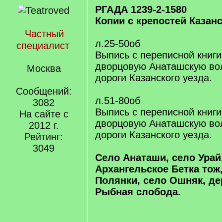
РГАДА 1239-2-1580
Копии с крепостей Казан
Частный
л.25-50об
специалист
Выпись с переписной книги
дворцовую Анаташскую вол
Москва
дороги Казанского уезда.
Сообщений:
л.51-80об
3082
Выпись с переписной книги
На сайте с
дворцовую Анаташскую вол
2012 г.
дороги Казанского уезда.
Рейтинг:
3049
Село Анаташи, село Урай
Архангельское Бетка тож
Полянки, село Ошняк, д
Рыбная слобода.