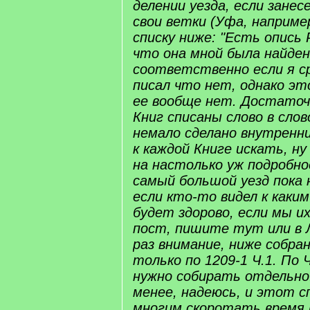
делении уезда, если занес
свои ветки (Уфа, например
списку ниже: "Есть опись 
что она мной была найден
соответственно если я ср
писал что нет, однако эт
ее вообще нет. Достаточ
Книг списаны слово в слово
немало сделано внутренни
к каждой Книге искать, ну
на настолько уж подробно
самый большой уезд пока
если кто-то видел к каки
будет здорово, если мы и
пост, пишите тут или в 
раз внимание, ниже собра
только по 1209-1 Ч.1. По 
нужно собирать отдельно
менее, надеюсь, и этот 
многим скоротать время в