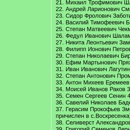
21. Михаил Трофимович Ш
22. Андрей Ларионович См
23. Сидор Фролович Забот
24. Василий Тимофеевич Б
25. Степан Матвеевич Чек
26. Федул Иванович Шала
27. Никита Леонтьевич За
28. Филипп Ионович Петро
29. Степан Николаевич Би
30. Ефим Мартынович Пря
31. Иван Иванович Лагутин
32. Степан Антонович Про
33. Антон Михеев Еремеев
34. Моисей Иванов Раков 
35. Семен Сергеев Сенин 
36. Савелий Николаев Бад
37. Герасим Прокофьев Зм
причислен в с.Воскресенка
38. Селиверст Александро
39. Григорий Семенов Дер