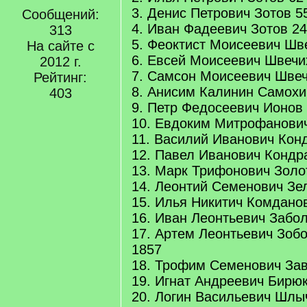
3. Денис Петрович Зотов 5
Сообщений:
4. Иван Фадеевич Зотов 24
313
5. Феоктист Моисеевич Шв
На сайте с
6. Евсей Моисеевич Швечи
2012 г.
7. Самсон Моисеевич Швеч
Рейтинг:
8. Анисим Калинин Самохи
403
9. Петр Федосеевич Ионов
10. Евдоким Митрофанови
11. Василий Иванович Кон
12. Павел Иванович Кондр
13. Марк Трифонович Золо
14. Леонтий Семенович Зе
15. Илья Никитич Комдано
16. Иван Леонтьевич Забо
17. Артем Леонтьевич Зобо
1857
18. Трофим Семенович Зав
19. Игнат Андреевич Бирю
20. Логин Васильевич Шлы