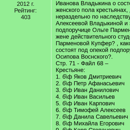
Иванова Владыкина о сост
2012 г.
женского пола крестьянах,
Рейтинг:
нераздельно по наследств
403
Алексеевой Владыкиной и
подпоручице Ольге Пармен
жене действительного сту
Парменовой Купфер? , как
состоят под опекой подпо
Осипова Воснского?.
Стр. 71 - Файл 68 –
Крестьяне:
1. б\ф Яков Дмитриевич
2. б\ф Петр Афанасьевич
3. б\ф Иван Данилович
4. б\ф Иван Васильев
5. б\ф Иван Карпович
6. б\ф Тимофей Алексеев
7. б\ф Данила Савельевич
8. б\ф Михайла Егорович