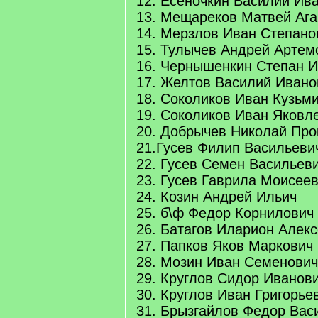
12. Есеночкин Василий Ив
13. Мещареков Матвей Ага
14. Мерзлов Иван Степано
15. Тулычев Андрей Артем
16. Чернышенкин Степан 
17. Желтов Василий Ивано
18. Соколиков Иван Кузьм
19. Соколиков Иван Яковл
20. Добрычев Николай Пр
21.Гусев Филип Васильеви
22. Гусев Семен Васильев
23. Гусев Гаврила Моисее
24. Козин Андрей Ильич
25. б\ф Федор Корнилович
26. Батагов Иларион Алек
27. Папков Яков Маркович
28. Мозин Иван Семенович
29. Круглов Сидор Иванов
30. Круглов Иван Григорье
31. Брызгайлов Федор Вас