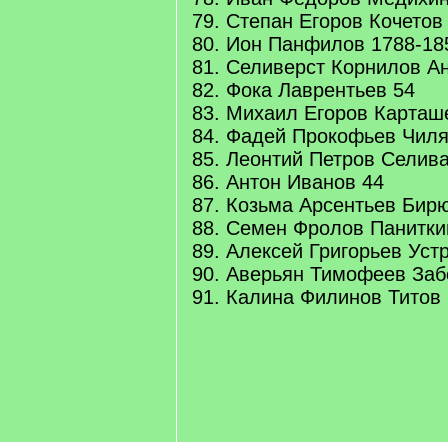
79. Степан Егоров Кочетов
80. Ион Панфилов 1788-18
81. Селиверст Корнилов А
82. Фока Лаврентьев 54
83. Михаил Егоров Карташ
84. Фадей Прокофьев Чиля
85. Леонтий Петров Селив
86. Антон Иванов 44
87. Козьма Арсентьев Бир
88. Семен Фролов Панитки
89. Алексей Григорьев Уст
90. Аверьян Тимофеев Заб
91. Калина Филинов Титов