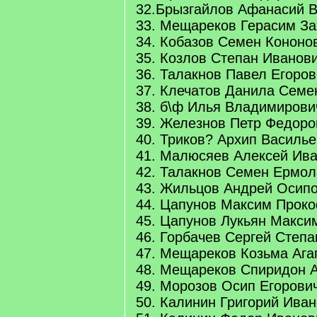
32.Брызгайлов Афанасий 
33. Мещареков Герасим За
34. Кобазов Семен Кононо
35. Козлов Степан Иванов
36. Талакнов Павел Егоров
37. Клечатов Данила Семе
38. б\ф Илья Владимирови
39. Железнов Петр Федоро
40. Триков? Архип Василь
41. Малюсяев Алексей Ив
42. Талакнов Семен Ермол
43. Жильцов Андрей Осип
44. Цапунов Максим Прок
45. Цапунов Лукьян Макси
46. Горбачев Сергей Степа
47. Мещареков Козьма Ага
48. Мещареков Спиридон 
49. Морозов Осип Егорови
50. Калинин Григорий Ива