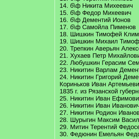
14. б\ф Никита Михеевич
15. б\ф Федор Михеевич
16. б\ф Дементий Ионов
17. б\ф Самойла Пименов
18. Шишкин Тимофей Клим
19. Шишкин Михаил Тимоф
20. Трепкин Аверьян Алек
21. Хухаев Петр Михайлов
22. Любушкин Герасим Се
23. Никитин Варлам Демен
24. Никитин Григорий Дем
Кориньков Иван Артемьеви
1835 г. из Рязанской губер
25. Никитин Иван Ефимови
26. Никитин Иван Иванови
27. Никитин Родион Ивано
28. Шурыгин Максим Васи
29. Митин Терентий Федос
30. Федюнин Емельян Фед