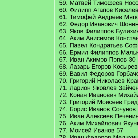
59. Матвей Тимофеев Носо
60. Филипп Агапов Киселев
61. Тимофей Андреев Мягк
62. Федор Иванович Шонин
63. Яков Филиппов Булихи
64. Аким Анисимов Конста
65. Павел Кондратьев Соф
66. Ермил Филиппов Мальк
67. Иван Акимов Попов 30
68. Лазарь Егоров Косырев
69. Вавил Федоров Горбач
70. Григорий Николаев Кра
71. Ларион Яковлев Зайчен
72. Конан Иванович Михай
73. Григорий Моисеев Грид
74. Борис Иванов Сочунов
75. Иван Алексеев Печени
76. Аким Михайлович Якун
77. Моисей Иванов 57
78. Иван Федоров Медихин