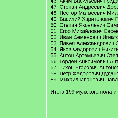
46. Аким Васильевич Грид
47. Степан Андреевич Дор
48. Нестор Матвеевич Миз
49. Василий Харитонович 
50. Степан Яковлевич Сам
51. Егор Михайлович Евсе
52. Иван Семенович Игнат
53. Павел Александрович 
54. Яков Федорович Никит
55. Антон Артемьевич Сте
56. Гордей Анисимович Ан
57. Тихон Егорович Антоно
58. Петр Федорович Дудан
59. Михаил Иванович Павл
Итого 199 мужского пола и