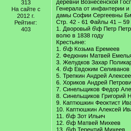
деревни Вознесенской Гос
313
Генерала от инфантерии и
На сайте с
дамы Софии Сергеевны Би
2012 г.
Стр. 42 - 61 Файлы 41 – 59
Рейтинг:
1. Дворовый б\ф Петр Пет
403
волю в 1838 году
Крестьяне:
1. б\ф Козьма Еремеев
2. Федюнин Матвей Емель
3. Желудков Захар Полика
4. б\ф Евдоким Селиванов
5. Трепкин Андрей Алексе
6. Хориков Андрей Петров
7. Синельщиков Федор Але
8. Синельщиков Григорий 
9. Каптюшкин Феоктист Ив
10. Каптюшкин Алексей Ив
11. б\ф Зот Ильич
12. б\ф Матвей Михеев
13. б\ф Терентий Михеев