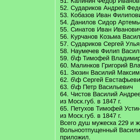
51. Калинин Федор Иванов
52. Судариков Андрей Фед
53. Кобазов Иван Филипов
54. Данилов Сидор Артемь
55. Синатов Иван Иванови
56. Курчанов Козьма Васи
57. Судариков Сергей Уль
58. Наумечев Филип Васил
59. б\ф Тимофей Владими
60. Малинков Григорий Вл
61. Зюзин Василий Максим
62. б\ф Сергей Евстафьев
63. б\ф Петр Васильевич
64. Чистов Василий Андре
из Моск.губ. в 1847 г.
65. Петухов Тимофей Усти
из Моск.губ. в 1847 г.
Всего душ мужеска 229 и ж
Вольноотпущенный Васили
приложил.