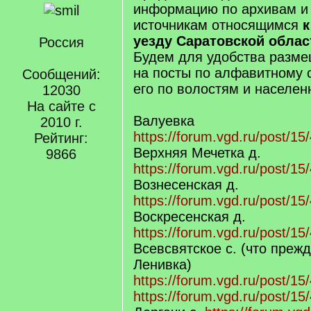
информацию по архивам и
источникам относящимся
к
уезду Саратовской облас
Россия
Будем для удобства разме
на посты по алфавитному с
Сообщений:
его по волостям и населен
12030
На сайте с
Валуевка
2010 г.
https://forum.vgd.ru/post/
Рейтинг:
Верхняя Мечетка д.
9866
https://forum.vgd.ru/post/
Вознесенская д.
https://forum.vgd.ru/post/
Воскресенская д.
https://forum.vgd.ru/post/
Всевсвятское с. (что преж
Ленивка)
https://forum.vgd.ru/post/
https://forum.vgd.ru/post/