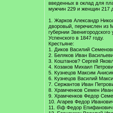
введенных в оклад для пл
мужчин 229 и женщин 217 
1. Жарков Александр Нико
дворовый, перечислен из 
губернии Звенигородского 
Успенского в 1847 году.
Крестьяне:
1. Диков Василий Семенов
2. Беляков Иван Васильев
3. Коштанов? Сергей Яков
4. Козаков Михаил Петров
5. Кузнецов Максим Аниси
6. Кузнецов Василий Макс
7. Сержантов Иван Петров
8. Храмченков Семен Иван
9. Храмченков Федор Сем
10. Агарев Федор Иванови
11. б\ф Федор Епифанович