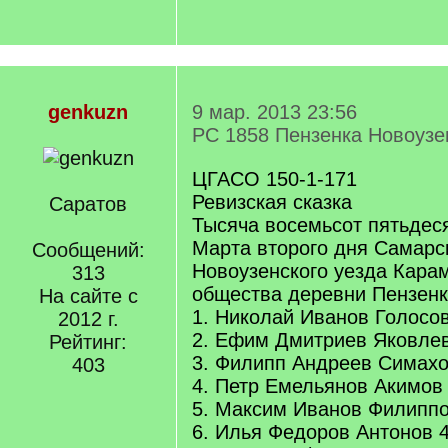
genkuzn
9 мар. 2013 23:56
РС 1858 Пензенка Новоузе
ЦГАСО 150-1-171
Ревизская сказка
Саратов
Тысяча восемьсот пятьдеся
Марта второго дня Самарс
Сообщений:
Новоузенского уезда Карам
313
общества деревни Пензен
На сайте с
1. Николай Иванов Голосо
2012 г.
2. Ефим Дмитриев Яковлев
Рейтинг:
3. Филипп Андреев Симахо
403
4. Петр Емельянов Акимов
5. Максим Иванов Филиппо
6. Илья Федоров Антонов 