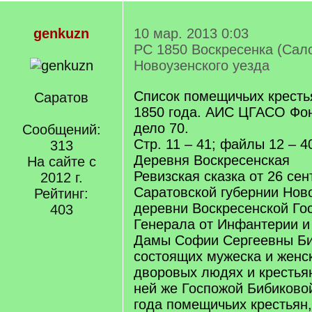
genkuzn
10 мар. 2013 0:03
РС 1850 Воскресенка (Сал
Новоузенского уезда
Список помещичьих кресть
Саратов
1850 года. АИС ЦГАСО Фон
дело 70.
Сообщений:
Стр. 11 – 41; файлы 12 – 4
313
Деревня Воскресенская
На сайте с
Ревизская сказка от 26 сен
2012 г.
Саратовской губернии Ново
Рейтинг:
деревни Воскресенской Го
403
Генерала от Инфантерии и
Дамы Софии Сергеевны Би
состоящих мужеска и женс
дворовых людях и крестья
ней же Госпожой Бибиковой
года помещичьих крестьян