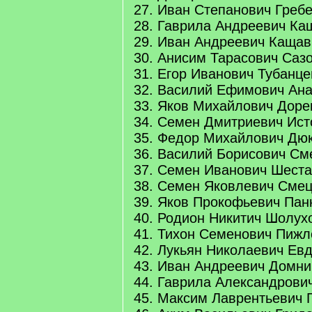
27. Иван Степанович Греб
28. Гаврила Андреевич Ка
29. Иван Андреевич Кащав
30. Анисим Тарасович Саз
31. Егор Иванович Тубанце
32. Василий Ефимович Ана
33. Яков Михайлович Доре
34. Семен Дмитриевич Ист
35. Федор Михайлович Дюк
36. Василий Борисович См
37. Семен Иванович Шеста
38. Семен Яковлевич Смец
39. Яков Прокофьевич Пан
40. Родион Никитич Шолух
41. Тихон Семенович Пижл
42. Лукьян Николаевич Ев
43. Иван Андреевич Домни
44. Гаврила Александрови
45. Максим Лаврентьевич 