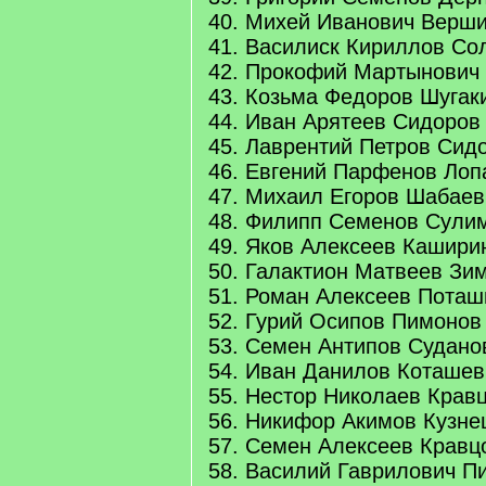
40. Михей Иванович Верши
41. Василиск Кириллов Со
42. Прокофий Мартынович 
43. Козьма Федоров Шугак
44. Иван Арятеев Сидоров
45. Лаврентий Петров Сид
46. Евгений Парфенов Лоп
47. Михаил Егоров Шабаев
48. Филипп Семенов Сули
49. Яков Алексеев Кашири
50. Галактион Матвеев Зи
51. Роман Алексеев Поташ
52. Гурий Осипов Пимонов
53. Семен Антипов Судано
54. Иван Данилов Коташев
55. Нестор Николаев Крав
56. Никифор Акимов Кузне
57. Семен Алексеев Кравц
58. Василий Гаврилович П