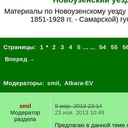
Материалы по Новоузенскому уезду Саратовской (в
1851-1928 гг. - Самарской) г
Страницы:
1
*
2
3
4
5
... ...
54
55
5
Вперед →
Модераторы:
smil
,
Atkara-EV
smil
9 мар. 2013 23:14
Модератор
23 ноя. 2013 10:49
раздела
Предлагаю в данной теме 