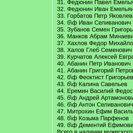
31. Федюнин Павел Емель
32. Федюнин Иван Емелья
33. Горбатов Петр Яковлев
34. б\ф Иван Селиванович
35. Зубанов Семен Григор
36. Манков Абрам Минаев
37. Хахлов Федор Михайл
38. Халов Глеб Семенович
39. Курчатов Алексей Евг
40. Абанин Петр Иванович
41. Абанин Григорий Петро
42. б\ф Феоктист Григорье
43. б\ф Калина Савельев
44. Еремин Василий Федос
45. б\ф Андрей Артамонов
46. б\ф Антон Селиванови
47. Митрохин Ефим Васил
48. б\ф Козьма Парфенов
49. б\ф Дементий Ефимов
Всего в наличии мужеского