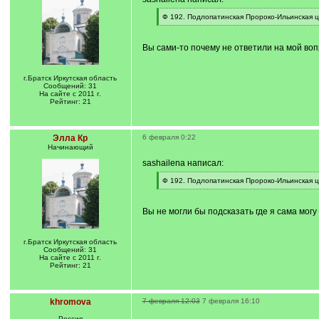
[
Ф 192. Подлопатинская Пророко-Ильинская це
q
[
]
/
q
Вы сами-то почему не ответили на мой воп
]
г.Братск Иркутская область
Сообщений: 31
На сайте с 2011 г.
Рейтинг: 21
Элла Кр
6 февраля 0:22
Начинающий
sashailena написал:
[
Ф 192. Подлопатинская Пророко-Ильинская це
q
[
]
/
q
Вы не могли бы подсказать где я сама могу
]
г.Братск Иркутская область
Сообщений: 31
На сайте с 2011 г.
Рейтинг: 21
khromova
7 февраля 12:03
7 февраля 16:10
Россия