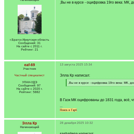
,Вы не в курсе - оцифровка 19го века: МК,
г.Братск Иркутская область
Сообщений: 31
На сайте с 2011 г.
Рейтинг: 21
eaf-69
13 августа 2025 15:34
Участник
Элла Кр написал:
Частный специалист
УЛАН-УДЭ
[
,Вы не в курсе - оцифровка 19го века: МК, 
Сообщений: 97
q
[
На сайте с 2020 г.
]
/
Рейтинг: 5882
q
]
В Газк МК оцифрованы до 1831 года, всё, ч
---
Поиск в Гарб
Элла Кр
28 декабря 2025 10:32
Начинающий
sashailena написал: