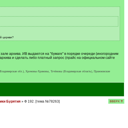
ой церкви?
зале архива. ИВ выдаются на "бумаге" в порядке очереди (иногородним
 архива и сделать либо платный запрос (прайс на официальном сайте
 Владимирская обл.), Хромовы-Храмовы, Точёновы (Владимирская область), Пражмовские
ики Бурятия
» Ф 192. [тема №78263]
ВВЕРХ ⇈