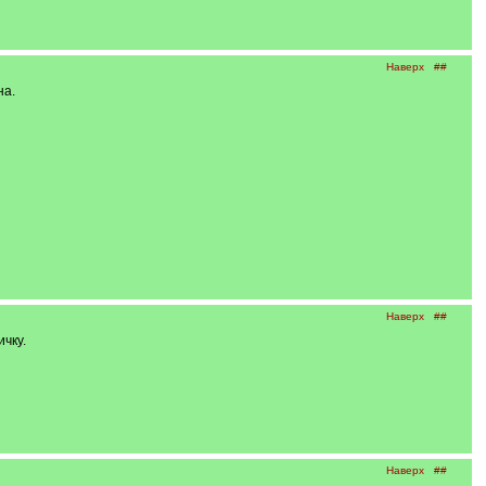
Наверх
##
на.
Наверх
##
чку.
Наверх
##