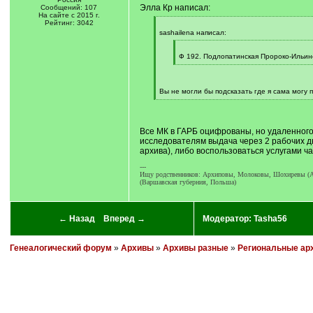
Элла Кр написал:
Сообщений: 107
На сайте с 2015 г.
Рейтинг: 3042
[
q
sashailena написал:
]
[
q
Ф 192. Подлопатинская Пророко-Ильинс
]
[
/
q
]
Вы не могли бы подсказать где я сама могу 
[
/
q
]
Все МК в ГАРБ оцифрованы, но удаленного 
исследователям выдача через 2 рабочих дн
архива), либо воспользоваться услугами ч
---
Ищу родственников: Архиповы, Молоковы, Шохиревы (Аба
(Варшавская губерния, Польша)
← Назад
Вперед →
Модератор:
Tasha56
Генеалогический форум
»
Архивы
»
Архивы разные
»
Региональные ар