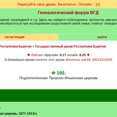
Нарисуйте свое древо. Бесплатно. Онлайн.
[х]
Генеалогический форум ВГД
рией, геральдикой и т.д. Здесь вы найдете собеседников, экспертов, умелых
рхив обратиться при исследовании родословной своей семьи, помогут опреде
РЕГИСТРАЦИЯ
ВОЙТИ
Республики Бурятия
»
Государственный архив Республики Бурятия
★
★
Рейтинг
оффлайн:
9.17
онлайн:
8.29
В ближайшее время посетят этот архив:
khromova
,
eaf-69
,
89021615059
Ф 192.
Подлопатинская Пророко-Ильинская церковь
ь
я церковь. 1877-1913гг.