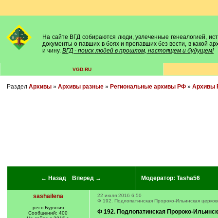
На сайте ВГД собираются люди, увлеченные генеалогией, исто
документы о павших в боях и пропавших без вести, в какой а
и чину.
ВГД - поиск людей в прошлом, настоящем и будущем!
VGD.RU
Раздел
Архивы
»
Архивы разные
»
Региональные архивы РФ
»
Архивы 
← Назад
Вперед →
Модератор:
Tasha56
sashailena
22 июля 2016 6:50
Ф 192. Подлопатинская Пророко-Ильинская церков
респ.Бурятия
Ф 192. Подлопатинская Пророко-Ильинска
Сообщений: 400