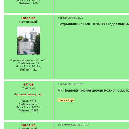
На сайте с 2015 г.
Рейтинг: 140
Элла Кр
7 июля 2025 11:17
Начинающий
Сохранились ли МК 1870-1880годов игде их
г.Братск Иркутская область
Сообщений: 31
На сайте с 2011 г.
Рейтинг: 21
eaf-69
7 июля 2025 15:27
Участник
МК Подлопатинской церкви можно посмотрет
Частный специалист
---
Поиск в Гарб
УЛАН-УДЭ
Сообщений: 97
На сайте с 2020 г.
Рейтинг: 5882
Элла Кр
12 августа 2025 10:13
Начинающий