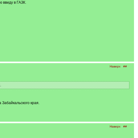
ю ввиду в ГАЗК.
Наверх
##
.
а Забайкальского края.
Наверх
##