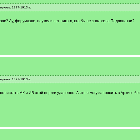
рковь. 1877-1913гг.
рос? Ау, форумчане, неужели нет никого, кто бы не знал села Подлопатки?
рковь. 1877-1913гг.
 полистать МК и ИВ этой церкви удаленно. А что я могу запросить в Архиве бе