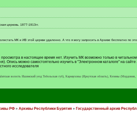
кая церковь. 1877-1913гг.
полистать МК и ИВ этой церкви удаленно. А что я могу запросить в Архиве бесплатно по эт
просмотра в настоящее время нет. Изучить МК возможно только в читальном 
я). Опись можно самостоятельно изучить в "Электронном каталоге" на сайте
астного исследователя
тская волость Ишимский уезд Тобольская губ), Карнауховы (Иркутская область), Кезины (Мордовия,
хивы РФ
»
Архивы Республики Бурятия
»
Государственный архив Республ