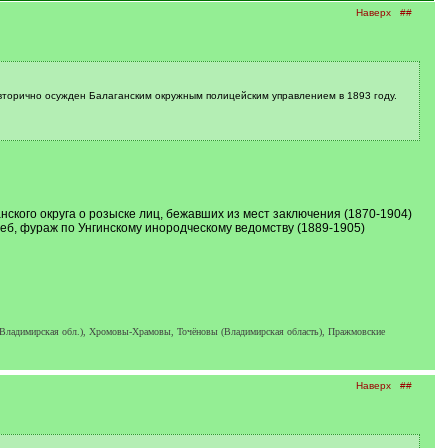
Наверх
##
л вторично осужден Балаганским окружным полицейским управлением в 1893 году.
ского округа о розыске лиц, бежавших из мест заключения (1870-1904)
еб, фураж по Унгинскому инородческому ведомству (1889-1905)
 Владимирская обл.), Хромовы-Храмовы, Точёновы (Владимирская область), Пражмовские
Наверх
##