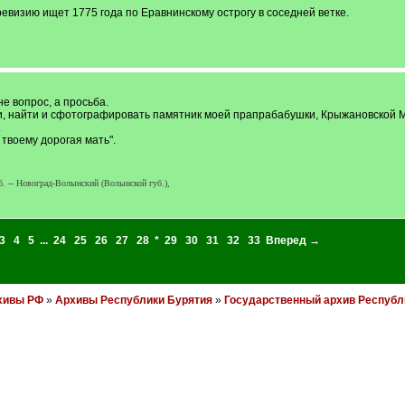
ревизию ищет 1775 года по Еравнинскому острогу в соседней ветке.
не вопрос, а просьба.
ви, найти и сфотографировать памятник моей прапрабабушки, Крыжановской М
.
 твоему дорогая мать".
. -- Новоград-Волынский (Волынской губ.),
3
4
5
...
24
25
26
27
28
*
29
30
31
32
33
Вперед →
хивы РФ
»
Архивы Республики Бурятия
»
Государственный архив Республ