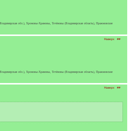
 Владимирская обл.), Хромовы-Храмовы, Точёновы (Владимирская область), Пражмовские
Наверх
##
 Владимирская обл.), Хромовы-Храмовы, Точёновы (Владимирская область), Пражмовские
Наверх
##