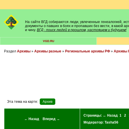
На сайте ВГД собираются люди, увлеченные генеалогией, исто
документы о павших в боях и пропавших без вести, в какой а
и чину.
ВГД - поиск людей в прошлом, настоящем и будущем!
VGD.RU
Раздел
Архивы
»
Архивы разные
»
Региональные архивы РФ
»
Архивы 
Эта тема на карте:
Архив
Страницы:
← Назад
1
2
← Назад
Вперед →
Модератор:
Tasha56