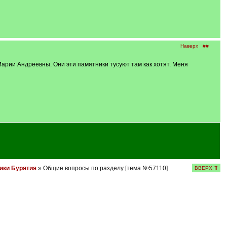
Наверх
##
арии Андреевны. Они эти памятники тусуют там как хотят. Меня
ики Бурятия
» Общие вопросы по разделу [тема №57110]
ВВЕРХ ⇈