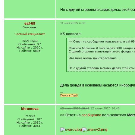
Но с другой стороны в самих делах этой ссыл
eaf-69
11 мая 2025 4:38
Участник
KS написал:
Частный специалист
УЛАН-УДЭ
[
>> Ответ на сообщение пользователя eaf-69
Сообщений: 97
q
На сайте с 2020 г.
]
Спасибо большое.Я смог через ВПН зайдти 
Рейтинг: 5885
С одной стороны в анотации этого фонда на
Что меня очень заинтересовало......
Но с другой стороны в самих делах этой ссылк
[
/
q
]
Дела фонда в основном касаются инородче
---
Поиск в Гарб
khromova
12 июня 2025 16:42
12 июня 2025 16:46
>> Ответ на
сообщение
пользователя
Mor
Россия
Сообщений: 107
На сайте с 2015 г.
Рейтинг: 3044