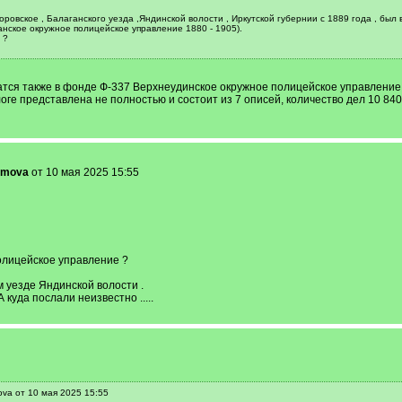
ровское , Балаганского уезда ,Яндинской волости , Иркутской губернии с 1889 года , бы
нское окружное полицейское управление 1880 - 1905).
 ?
ся также в фонде Ф-337 Верхнеудинское окружное полицейское управление, 
ге представлена не полностью и состоит из 7 описей, количество дел 10 840
omova
от 10 мая 2025 15:55
олицейское управление ?
 уезде Яндинской волости .
 куда послали неизвестно .....
va от 10 мая 2025 15:55