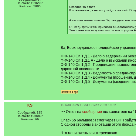
На сайте с 2020 г.
]
Рейтинг: 5885
Спасибо за ответ.
К сожалению , я не могу зайдти на сайт.Пол
А как мне может помочь Верхнеудинское по
Он ведь физически приписан в Балаганском 
Там с ним что то произошло и его осудили.А 
[
/
q
]
Да, Верхнеудинское полицейское управлен
Ф.Ф-140 Оп.1 Д.1 - Дело о задержании бе
Ф.Ф-140 Оп.1 Д.1 А - Дело о взыскании ин
Ф.Ф-140 Оп.1 Д.2 - Предписания вышестоя
дорожной повинности
Ф.Ф-140 Оп.1 Д.3 - Ведомость о средне-сп
Ф.Ф-140 Оп.1 Д.4 - Документы (прошения, 
Ф.Ф-140 Оп.1 Д.5 - Документы (сведения, в
---
Поиск в Гарб
KS
10 мая 2025 19:33
10 мая 2025 19:36
>> Ответ на
сообщение
пользователя
eaf-
Сообщений: 125
На сайте с 2004 г.
Рейтинг: 66
Спасибо большое.Я смог через ВПН зайдти
С одной стороны в анотации этого фонда
Что меня очень заинтересовало......