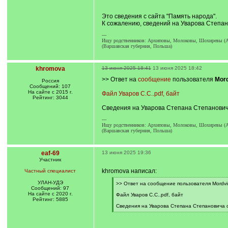
Это сведения с сайта "Память народа".
К сожалению, сведений на Уварова Степ
---
Ищу родственников: Архиповы, Молоковы, Шохиревы (Аба
(Варшавская губерния, Польша)
khromova
13 июня 2025 18:41
13 июня 2025 18:42
>> Ответ на
сообщение
пользователя
Mor
Россия
Сообщений: 107
На сайте с 2015 г.
Файл Уваров С.С..pdf, байт
Рейтинг: 3044
Сведения на Уварова Степана Степанови
---
Ищу родственников: Архиповы, Молоковы, Шохиревы (Аба
(Варшавская губерния, Польша)
eaf-69
13 июня 2025 19:36
Участник
khromova написал:
Частный специалист
УЛАН-УДЭ
[
>> Ответ на сообщение пользователя Mordvi
Сообщений: 97
q
На сайте с 2020 г.
]
Файл Уваров С.С..pdf, байт
Рейтинг: 5885
Сведения на Уварова Степана Степановича
[
/
q