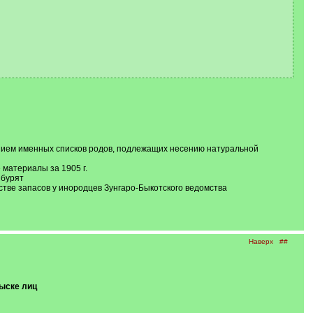
ением именных списков родов, подлежащих несению натуральной
 материалы за 1905 г.
 бурят
естве запасов у инородцев Зунгаро-Быкотского ведомства
Наверх
##
ыске лиц