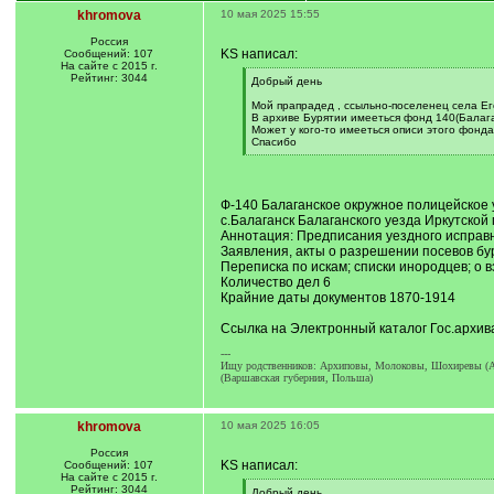
khromova
10 мая 2025 15:55
Россия
KS написал:
Сообщений: 107
На сайте с 2015 г.
Рейтинг: 3044
[
Добрый день
q
]
Мой прапрадед , ссыльно-поселенец села Его
В архиве Бурятии имееться фонд 140(Балага
Может у кого-то имееться описи этого фонда
Спасибо
[
/
q
]
Ф-140 Балаганское окружное полицейское 
с.Балаганск Балаганского уезда Иркутской 
Аннотация: Предписания уездного исправни
Заявления, акты о разрешении посевов бу
Переписка по искам; списки инородцев; о 
Количество дел 6
Крайние даты документов 1870-1914
Ссылка на Электронный каталог Гос.архив
---
Ищу родственников: Архиповы, Молоковы, Шохиревы (Аба
(Варшавская губерния, Польша)
khromova
10 мая 2025 16:05
Россия
KS написал:
Сообщений: 107
На сайте с 2015 г.
Рейтинг: 3044
[
Добрый день