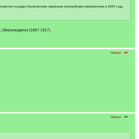
л вторично осужден Балаганским окружным полицейским управлением в 1893 году.
г.Верхнеудинск (1867-1917).
Наверх
##
Наверх
##