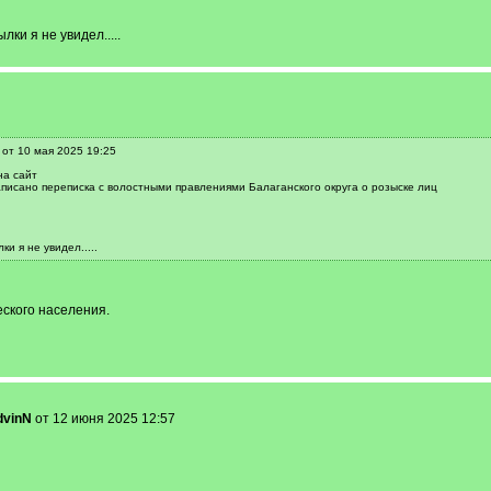
ки я не увидел.....
 от 10 мая 2025 19:25
на сайт
писано переписка с волостными правлениями Балаганского округа о розыске лиц
и я не увидел.....
ского населения.
dvinN
от 12 июня 2025 12:57