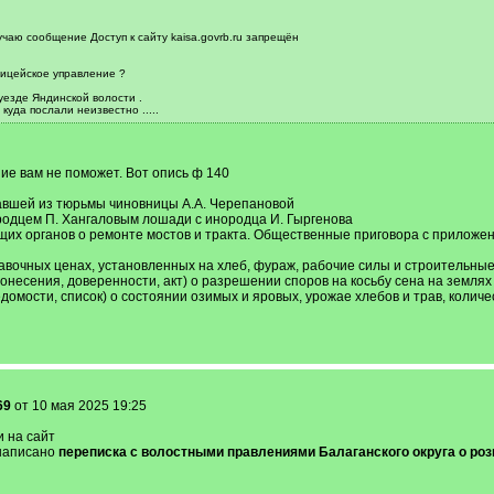
учаю сообщение Доступ к сайту kaisa.govrb.ru запрещён
лицейское управление ?
уезде Яндинской волости .
куда послали неизвестно .....
ие вам не поможет. Вот опись ф 140
жавшей из тюрьмы чиновницы А.А. Черепановой
ородцем П. Хангаловым лошади с инородца И. Гыргенова
щих органов о ремонте мостов и тракта. Общественные приговора с прилож
равочных ценах, установленных на хлеб, фураж, рабочие силы и строительные
донесения, доверенности, акт) о разрешении споров на косьбу сена на землях
едомости, список) о состоянии озимых и яровых, урожае хлебов и трав, колич
69
от 10 мая 2025 19:25
 на сайт
 написано
переписка с волостными правлениями Балаганского округа о роз