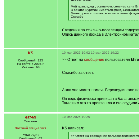
q
]
Мой прапрадед , ссыльно-поселенец села Его
В архиве Бурятии имееться фонд 140(Балага
Может у кого-то имееться описи этого фонда
Спасибо
[
/
q
Сведения по ссыльно-поселенцам содержат
]
Опись данного фонда в Электронном катало
KS
10 мая 2025 19:02
10 мая 2025 19:22
>> Ответ на
сообщение
пользователя
khr
Сообщений: 125
На сайте с 2004 г.
Рейтинг: 66
Спасибо за ответ.
А как мне может помочь Верхнеудинское п
Он ведь физически приписан в Балаганском
Там с ним что то произошло и его осудили.А
eaf-69
10 мая 2025 19:25
Участник
KS написал:
Частный специалист
УЛАН-УДЭ
[
>> Ответ на сообщение пользователя khromo
Сообщений: 97
q