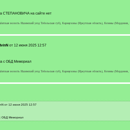
ана СТЕПАНОВИЧА на сайте нет
тская волость Ишимский уезд Тобольская губ), Карнауховы (Иркутская область), Кезины (Мордовия,
dvinN
от 12 июня 2025 12:57
ча с ОБД Мемориал
тская волость Ишимский уезд Тобольская губ), Карнауховы (Иркутская область), Кезины (Мордовия,
nN от 12 июня 2025 12:57
 с ОБД Мемориал