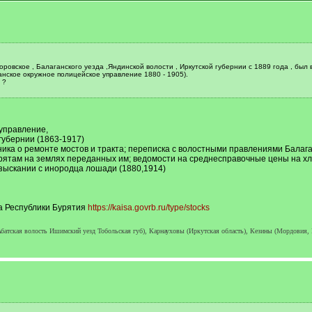
ровское , Балаганского уезда ,Яндинской волости , Иркутской губернии с 1889 года , бы
нское окружное полицейское управление 1880 - 1905).
 ?
управление,
губернии (1863-1917)
ка о ремонте мостов и тракта; переписка с волостными правлениями Балаган
рятам на землях переданных им; ведомости на среднесправочные цены на хл
взыскании с инородца лошади (1880,1914)
а Республики Бурятия
https://kaisa.govrb.ru/type/stocks
тская волость Ишимский уезд Тобольская губ), Карнауховы (Иркутская область), Кезины (Мордовия,