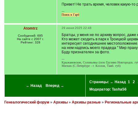
]
Привет! Не трать время, человек какую-то 
---
Поиск в Гарб
Atomtrz
29 июня 2025 22:48
Братцы, у меня не по архиву вопрос, даже 
Сообщений: 695
Кто может сходить в парк к Троицкой церк
На сайте с 2007 г.
Рейтинг: 328
интересует сегодняшнее местоположение
на нем надпись моего прадеда " Мир праху
Буду признателен за фото.
---
Крыжановские, Соловьевы (село Грузино Новгородск. губ
Мягких (С.Петербург - г. Козлов, Тамб. губ)
Страницы:
← Назад
1
2
← Назад
Вперед →
Модератор:
Tasha56
Генеалогический форум
»
Архивы
»
Архивы разные
»
Региональные ар