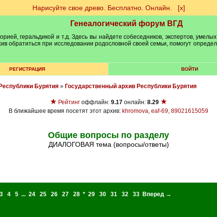
Нарисуйте свое древо. Бесплатно. Онлайн.
[х]
Генеалогический форум ВГД
рией, геральдикой и т.д. Здесь вы найдете собеседников, экспертов, умелых
рхив обратиться при исследовании родословной своей семьи, помогут опреде
РЕГИСТРАЦИЯ
ВОЙТИ
Республики Бурятия
»
Государственный архив Республики Бурятия
★
★
Рейтинг
оффлайн:
9.17
онлайн:
8.29
В ближайшее время посетят этот архив:
khromova
,
eaf-69
,
89021615059
Общие вопросы по разделу
ДИАЛОГОВАЯ тема (вопросы/ответы)
3
4
5
...
24
25
26
27
28
*
29
30
31
32
33
Вперед →