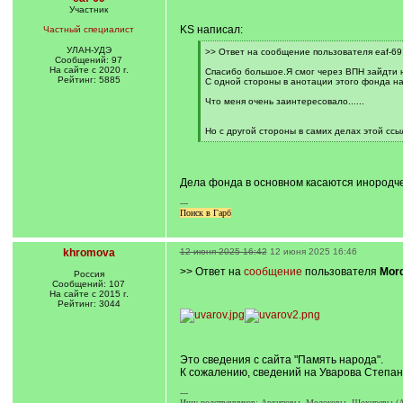
Участник
KS написал:
Частный специалист
УЛАН-УДЭ
[
>> Ответ на сообщение пользователя eaf-69
Сообщений: 97
q
На сайте с 2020 г.
]
Спасибо большое.Я смог через ВПН зайдти 
Рейтинг: 5885
С одной стороны в анотации этого фонда на
Что меня очень заинтересовало......
Но с другой стороны в самих делах этой ссылк
[
/
q
]
Дела фонда в основном касаются инородче
---
Поиск в Гарб
khromova
12 июня 2025 16:42
12 июня 2025 16:46
>> Ответ на
сообщение
пользователя
Mor
Россия
Сообщений: 107
На сайте с 2015 г.
Рейтинг: 3044
Это сведения с сайта "Память народа".
К сожалению, сведений на Уварова Степ
---
Ищу родственников: Архиповы, Молоковы, Шохиревы (Аба