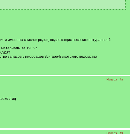
ением именных списков родов, подлежащих несению натуральной
 материалы за 1905 г.
 бурят
естве запасов у инородцев Зунгаро-Быкотского ведомства
Наверх
##
ыске лиц
Наверх
##