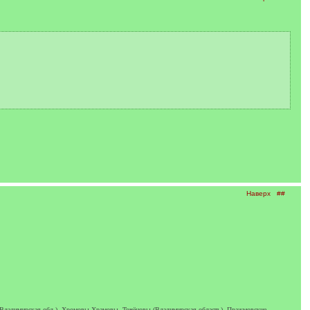
Наверх
##
 Владимирская обл.), Хромовы-Храмовы, Точёновы (Владимирская область), Пражмовские