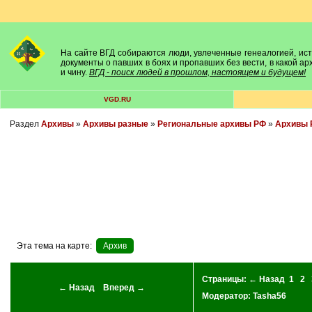
На сайте ВГД собираются люди, увлеченные генеалогией, исто
документы о павших в боях и пропавших без вести, в какой а
и чину.
ВГД - поиск людей в прошлом, настоящем и будущем!
VGD.RU
Раздел
Архивы
»
Архивы разные
»
Региональные архивы РФ
»
Архивы 
Эта тема на карте:
Архив
Страницы:
← Назад
1
2
← Назад
Вперед →
Модератор:
Tasha56