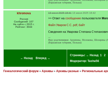
(Варшавская губерния, Польша)
khromova
13 июня 2025 18:41
13 июня 2025 18:42
>> Ответ на
сообщение
пользователя
Mor
Россия
Сообщений: 107
На сайте с 2015 г.
Файл Уваров С.С..pdf, байт
Рейтинг: 3044
Сведения на Уварова Степана Степанови
---
Ищу родственников: Архиповы, Молоковы, Шохиревы (Аба
(Варшавская губерния, Польша)
Страницы:
← Назад
1
2
← Назад
Вперед →
Модератор:
Tasha56
Генеалогический форум
»
Архивы
»
Архивы разные
»
Региональные ар