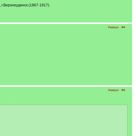
г.Верхнеудинск (1867-1917).
Наверх
##
Наверх
##