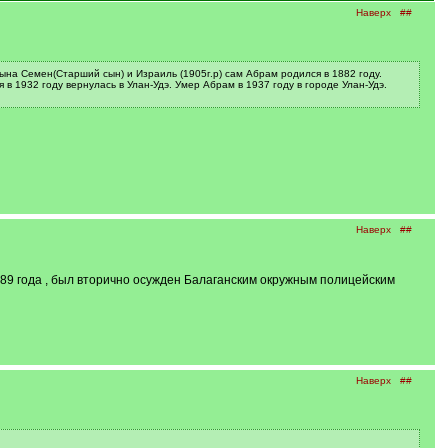
Наверх
##
ына Семен(Старший сын) и Израиль (1905г.р) сам Абрам родился в 1882 году.
в 1932 году вернулась в Улан-Удэ. Умер Абрам в 1937 году в городе Улан-Удэ.
Наверх
##
1889 года , был вторично осужден Балаганским окружным полицейским
Наверх
##