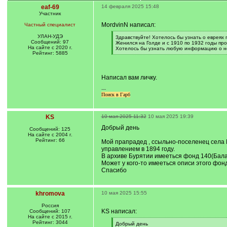
eaf-69
14 февраля 2025 15:48
Участник
MordvinN написал:
Частный специалист
УЛАН-УДЭ
[
Здравствуйте! Хотелось бы узнать о евреях 
Сообщений: 97
q
Женился на Голде и с 1910 по 1932 годы про
На сайте с 2020 г.
]
Хотелось бы узнать любую информацию о нё
Рейтинг: 5885
[
/
q
]
Написал вам личку.
---
Поиск в Гарб
KS
10 мая 2025 11:32
10 мая 2025 19:39
Добрый день
Сообщений: 125
На сайте с 2004 г.
Рейтинг: 66
Мой прапрадед , ссыльно-поселенец села Е
управлением в 1894 году.
В архиве Бурятии имееться фонд 140(Бала
Может у кого-то имееться описи этого фон
Спасибо
khromova
10 мая 2025 15:55
Россия
KS написал:
Сообщений: 107
На сайте с 2015 г.
Рейтинг: 3044
[
Добрый день