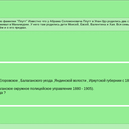
по фамилии "Плутт" Известно что у Абрама Соломоновича Плутт в Улан-Удэ родились два с
живал в Маньчжурии. У него там родились дети Моисей, Евсей, Валентина и Хая. Вся семья 
м и о его предках.
горовское , Балаганского уезда ,Яндинской волости , Иркутской губернии с 
ганское окружное полицейское управление 1880 - 1905).
да ?