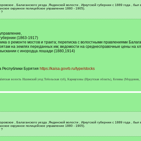
ровское , Балаганского уезда ,Яндинской волости , Иркутской губернии с 1889 года , бы
нское окружное полицейское управление 1880 - 1905).
 ?
управление,
губернии (1863-1917)
ка о ремонте мостов и тракта; переписка с волостными правлениями Балаган
рятам на землях переданных им; ведомости на среднесправочные цены на хл
взыскании с инородца лошади (1880,1914)
а Республики Бурятия
https://kaisa.govrb.ru/type/stocks
тская волость Ишимский уезд Тобольская губ), Карнауховы (Иркутская область), Кезины (Мордовия,
ровское , Балаганского уезда ,Яндинской волости , Иркутской губернии с 1889 года , бы
нское окружное полицейское управление 1880 - 1905).
 ?