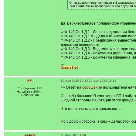
Он ведь физически приписан в Балаганском 
Там с ним что то произошло и его осудили.А 
[
/
q
]
Да, Верхнеудинское полицейское управлен
Ф.Ф-140 Оп.1 Д.1 - Дело о задержании бе
Ф.Ф-140 Оп.1 Д.1 А - Дело о взыскании ин
Ф.Ф-140 Оп.1 Д.2 - Предписания вышестоя
дорожной повинности
Ф.Ф-140 Оп.1 Д.3 - Ведомость о средне-сп
Ф.Ф-140 Оп.1 Д.4 - Документы (прошения, 
Ф.Ф-140 Оп.1 Д.5 - Документы (сведения, в
---
Поиск в Гарб
KS
10 мая 2025 19:33
10 мая 2025 19:36
>> Ответ на
сообщение
пользователя
eaf-
Сообщений: 125
На сайте с 2004 г.
Рейтинг: 66
Спасибо большое.Я смог через ВПН зайдти
С одной стороны в анотации этого фонда
Что меня очень заинтересовало......
Но с другой стороны в самих делах этой ссыл
eaf-69
11 мая 2025 4:38