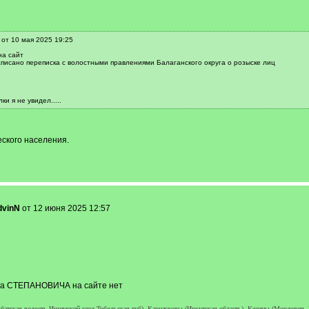
 от 10 мая 2025 19:25
на сайт
писано переписка с волостными правлениями Балаганского округа о розыске лиц
и я не увидел.....
ского населения.
dvinN
от 12 июня 2025 12:57
ана СТЕПАНОВИЧА на сайте нет
тская волость Ишимский уезд Тобольская губ), Карнауховы (Иркутская область), Кезины (Мордовия,