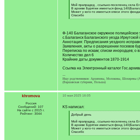
q
]
Мой прапрадед , ссыльно-поселенец села Его
В архиве Бурятии имееться фонд 140(Балага
Может у кого-то имееться описи этого фонда
Спасибо
[
/
q
]
Ф-140 Балаганское окружное полицейское 
с.Балаганск Балаганского уезда Иркутской 
Аннотация: Предписания уездного исправни
Заявления, акты о разрешении посевов бу
Переписка по искам; списки инородцев; о 
Количество дел 6
Крайние даты документов 1870-1914
Ссылка на Электронный каталог Гос.архив
---
Ищу родственников: Архиповы, Молоковы, Шохиревы (Аба
(Варшавская губерния, Польша)
khromova
10 мая 2025 16:05
Россия
KS написал:
Сообщений: 107
На сайте с 2015 г.
Рейтинг: 3044
[
Добрый день
q
]
Мой прапрадед , ссыльно-поселенец села Его
В архиве Бурятии имееться фонд 140(Балага
Может у кого-то имееться описи этого фонда
Спасибо
[
/