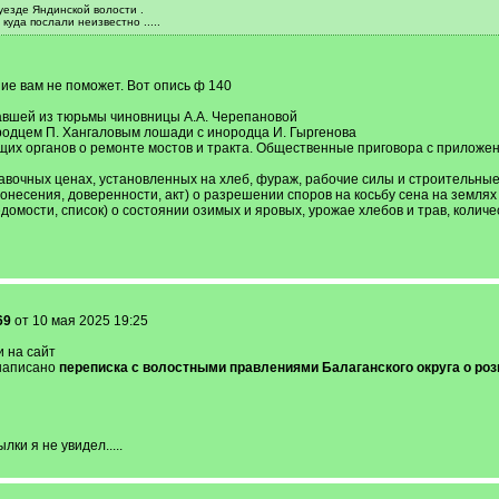
уезде Яндинской волости .
куда послали неизвестно .....
ие вам не поможет. Вот опись ф 140
жавшей из тюрьмы чиновницы А.А. Черепановой
ородцем П. Хангаловым лошади с инородца И. Гыргенова
щих органов о ремонте мостов и тракта. Общественные приговора с прилож
равочных ценах, установленных на хлеб, фураж, рабочие силы и строительные
донесения, доверенности, акт) о разрешении споров на косьбу сена на землях
едомости, список) о состоянии озимых и яровых, урожае хлебов и трав, колич
69
от 10 мая 2025 19:25
 на сайт
 написано
переписка с волостными правлениями Балаганского округа о роз
ки я не увидел.....