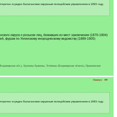
л вторично осужден Балаганским окружным полицейским управлением в 1893 году.
ского округа о розыске лиц, бежавших из мест заключения (1870-1904)
еб, фураж по Унгинскому инородческому ведомству (1889-1905)
 Владимирская обл.), Хромовы-Храмовы, Точёновы (Владимирская область), Пражмовские
Наверх
##
л вторично осужден Балаганским окружным полицейским управлением в 1893 году.