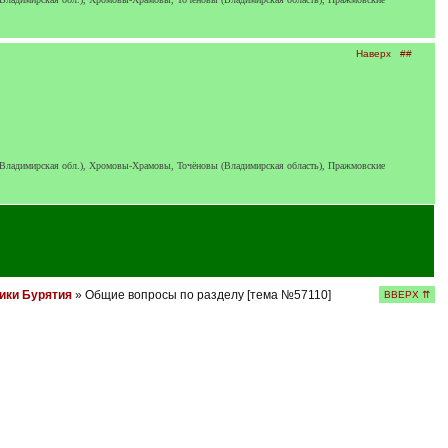
Наверх
##
 Владимирская обл.), Хромовы-Храмовы, Точёновы (Владимирская область), Пражмовские
ики Бурятия
» Общие вопросы по разделу [тема №57110]
ВВЕРХ ⇈