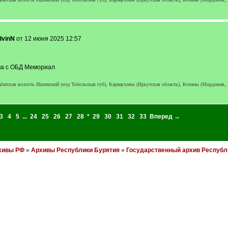
dvinN
от 12 июня 2025 12:57
ча с ОБД Мемориал
тская волость Ишимский уезд Тобольская губ), Карнауховы (Иркутская область), Кезины (Мордовия,
3
4
5
...
24
25
26
27
28
*
29
30
31
32
33
Вперед →
хивы РФ
»
Архивы Республики Бурятия
»
Государственный архив Республ