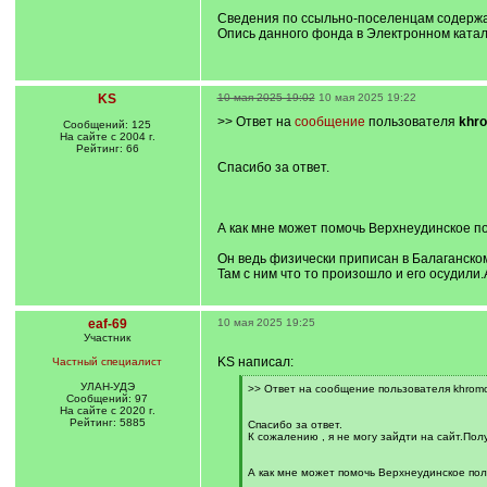
q
Сведения по ссыльно-поселенцам содержат
]
Опись данного фонда в Электронном катало
KS
10 мая 2025 19:02
10 мая 2025 19:22
>> Ответ на
сообщение
пользователя
khr
Сообщений: 125
На сайте с 2004 г.
Рейтинг: 66
Спасибо за ответ.
А как мне может помочь Верхнеудинское п
Он ведь физически приписан в Балаганском
Там с ним что то произошло и его осудили.А
eaf-69
10 мая 2025 19:25
Участник
KS написал:
Частный специалист
УЛАН-УДЭ
[
>> Ответ на сообщение пользователя khromo
Сообщений: 97
q
На сайте с 2020 г.
]
Рейтинг: 5885
Спасибо за ответ.
К сожалению , я не могу зайдти на сайт.Пол
А как мне может помочь Верхнеудинское по