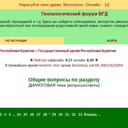
Нарисуйте свое древо. Бесплатно. Онлайн.
[х]
Генеалогический форум ВГД
рией, геральдикой и т.д. Здесь вы найдете собеседников, экспертов, умелых
рхив обратиться при исследовании родословной своей семьи, помогут опреде
РЕГИСТРАЦИЯ
ВОЙТИ
Республики Бурятия
»
Государственный архив Республики Бурятия
★
★
Рейтинг
оффлайн:
9.17
онлайн:
8.29
В ближайшее время посетят этот архив:
khromova
,
eaf-69
,
89021615059
Общие вопросы по разделу
ДИАЛОГОВАЯ тема (вопросы/ответы)
3
4
5
...
24
25
26
27
28
*
29
30
31
32
33
Вперед →