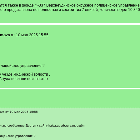
ся также в фонде Ф-337 Верхнеудинское окружное полицейское управление, 
ге представлена не полностью и состоит из 7 описей, количество дел 10 840
omova
от 10 мая 2025 15:55
олицейское управление ?
 уезде Яндинской волости .
 куда послали неизвестно .....
va от 10 мая 2025 15:55
учаю сообщение Доступ к сайту kaisa.govrb.ru запрещён
лицейское управление ?