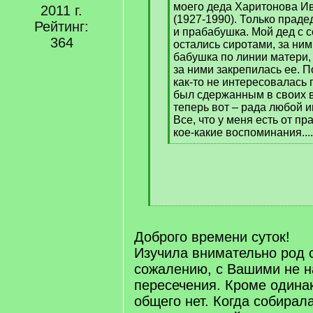
моего деда Харитонова И
2011 г.
(1927-1990). Только праде
Рейтинг:
и прабабушка. Мой дед с с
364
остались сиротами, за ни
бабушка по линии матери,
за ними закрепилась ее. П
как-то не интересовалась 
был сдержанным в своих в
теперь вот – рада любой и
Все, что у меня есть от пра
кое-какие воспоминания....
[
/
q
]
[
/
q
Доброго времени суток!
]
Изучила внимательно род 
сожалению, с Вашими не 
пересечения. Кроме одина
общего нет. Когда собира