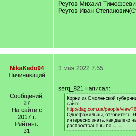
Реутов Михаил Тимофееви
Реутов Иван Степанович(С
NikaKedo94
3 мая 2022 7:55
Начинающий
serq_821 написал:
Сообщений:
[
Корни из Смоленской губерни
27
q
сайте:
]
На сайте с
http://dag.com.ua/people/view?
Однофамильцы, отзовитесь. Н
2017 г.
интересно знать, как далеко
Рейтинг:
распространены по .........
31
[