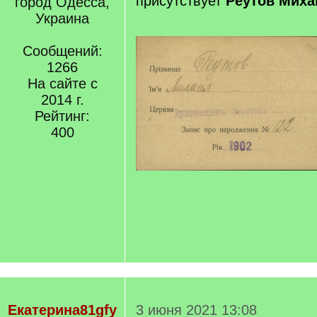
присутствует
Реутов Миха
город Одесса,
Украина
Сообщений:
1266
На сайте с
2014 г.
Рейтинг:
400
Екатерина81gfy
3 июня 2021 13:08