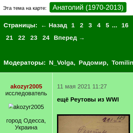
Анатолий (1970-2013)
Эта тема на карте:
Страницы:
← Назад
1
2
3
4
5
...
16
21
22
23
24
Вперед →
Модераторы:
N_Volga
,
Радомир
,
Tomili
akozyr2005
11 мая 2021 11:27
исследователь
ещё Реутовы из WWI
город Одесса,
Украина