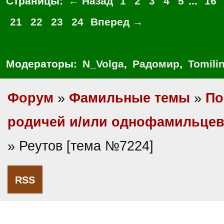
Страницы:
← Назад
1
2
3
4
5
...
16
21
22
23
24
Вперед →
Модераторы:
N_Volga
,
Радомир
,
Tomili
Форум
»
Фамильные темы
»
По
родичей и/или однофамильце
» Реутов [тема №7224]
RSS