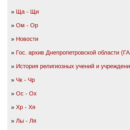
»
Ща - Щи
»
Ом - Ор
»
Новости
»
Гос. архив Днепропетровской области (
»
История религиозных учений и учрежден
»
Чк - Чр
»
Ос - Ох
»
Хр - Хя
»
Лы - Ля