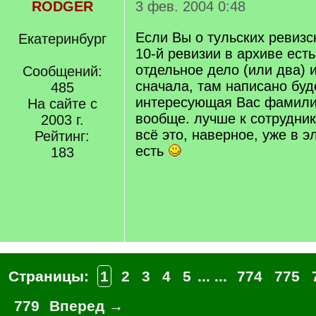
RODGER
3 фев. 2004 0:48
Если Вы о тульских ревизск
Екатеринбург
10-й ревизии в архиве ест
отдельное дело (или два) 
Сообщений:
сначала, там написано буд
485
интересующая Вас фамилия
На сайте с
вообще. лучше к сотрудник
2003 г.
всё это, наверное, уже в 
Рейтинг:
есть
183
Страницы:
1
2
3
4
5
... ...
774
775
779
Вперед →