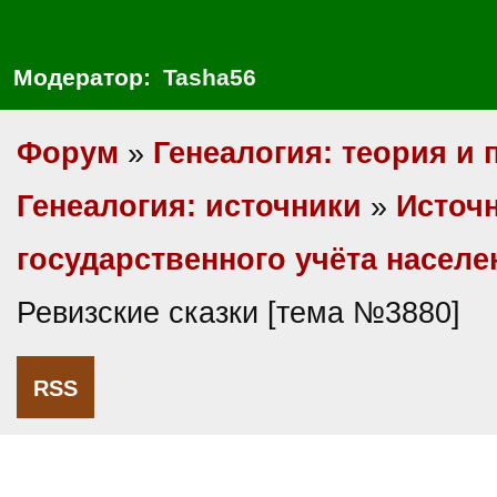
Модератор:
Tasha56
Форум
»
Генеалогия: теория и 
Генеалогия: источники
»
Источ
государственного учёта насел
Ревизские сказки [тема №3880]
RSS