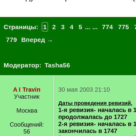
Страницы:
1
2
3
4
5
... ...
774
775
779
Вперед →
Модератор:
Tasha56
A I Travin
30 мая 2003 21:10
Участник
Даты проведения ревизий.
1-я ревизия- началась в 
Москва
продолжалась до 1727
2-я ревизия- началась в 
Сообщений:
закончилась в 1747
56