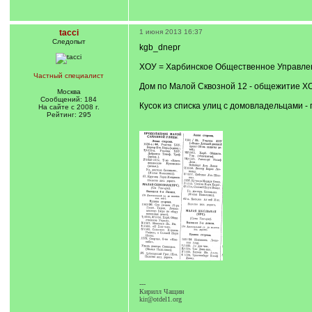
tacci
1 июня 2013 16:37
Следопыт
kgb_dnepr
ХОУ = Харбинское Общественное Управле
Частный специалист
Дом по Малой Сквозной 12 - общежитие ХО
Москва
Сообщений: 184
Кусок из списка улиц с домовладельцами - 
На сайте с 2008 г.
Рейтинг: 295
---
Кирилл Чащин
kir@otdel1.org