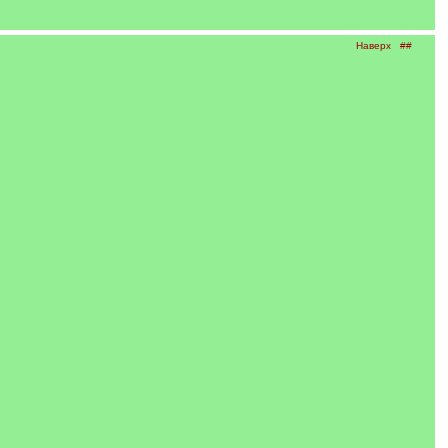
Наверх
##