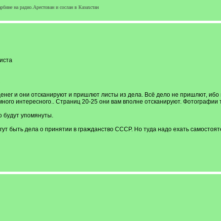
бине на радио.Арестован и сослан в Казахстан
иста
C
денег и они отсканируют и пришлют листы из дела. Всё дело не пришлют, ибо
 много интересного.. Страниц 20-25 они вам вполне отсканируют. Фотографии 
о будут упомянуты.
ут быть дела о принятии в гражданство СССР. Но туда надо ехать самостоят