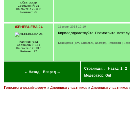
г.Сыктывкар
Сообщений: 31
На сайте с 2011 г.
Рейтинг: 25
ЖЕНЕВЬЕВА 24
11 июня 2013 12:16
Кирилл,здравствуйте! Посмотрите, пожалу
---
Калининград
Кокшаровы (Усть-Сысольск, Вологда), Чесноковы ( Волог
Сообщений: 181
На сайте с 2013 г.
Рейтинг: 77
Страницы:
← Назад
1
2
← Назад
Вперед →
Модератор:
Gul
Генеалогический форум
»
Дневники участников
»
Дневники участников