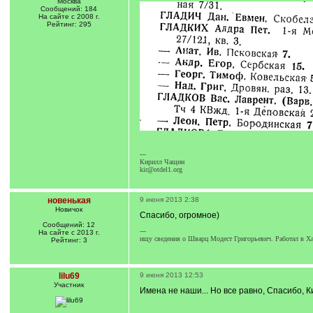
Москва
Сообщений: 184
На сайте с 2008 г.
Рейтинг: 295
---
Кирилл Чащин
kir@otdel1.org
новенькая
9 июня 2013 2:38
Новичок
Спасибо, огромное)
Сообщений: 12
---
На сайте с 2013 г.
ищу сведения о Шварц Модест Григорьевич. Работал в Хар
Рейтинг: 3
lilu69
9 июня 2013 12:53
Участник
Имена не наши... Но все равно, Спасибо, Ки