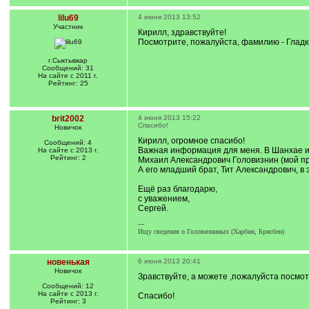
lilu69
4 июня 2013 13:52
Участник
Кирилл, здравствуйте!
Посмотрите, пожалуйста, фамилию - Гладк
г.Сыктывкар
Сообщений: 31
На сайте с 2011 г.
Рейтинг: 25
brit2002
4 июня 2013 15:22
Спасибо!
Новичок
Кирилл, огромное спасибо!
Сообщений: 4
Важная информация для меня. В Шанхае их
На сайте с 2013 г.
Рейтинг: 2
Михаил Александрович Головизнин (мой пра
А его младший брат, Тит Александрович, в 
Ещё раз благодарю,
с уважением,
Сергей.
---
Ищу сведения о Головизниных (Харбин, Брисбен)
новенькая
6 июня 2013 20:41
Новичок
Зравствуйте, а можете ,пожалуйста посмот
Сообщений: 12
На сайте с 2013 г.
Спасибо!
Рейтинг: 3