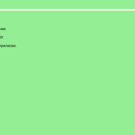
ние.
У.
прилагаю.