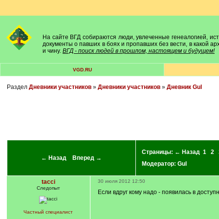
На сайте ВГД собираются люди, увлеченные генеалогией, исто
документы о павших в боях и пропавших без вести, в какой а
и чину.
ВГД - поиск людей в прошлом, настоящем и будущем!
VGD.RU
Раздел
Дневники участников
»
Дневники участников
»
Дневник Gul
Страницы:
← Назад
1
2
← Назад
Вперед →
Модератор:
Gul
tacci
30 июля 2012 12:50
Следопыт
Если вдруг кому надо - появилась в досту
Частный специалист