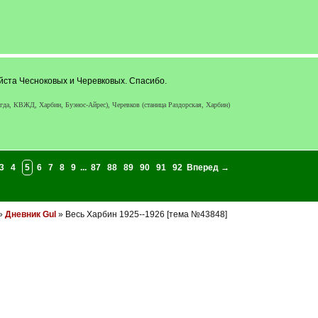
йста Чесноковых и Черевковых. Спасибо.
да, КВЖД, Харбин, Буэнос-Айрес), Черевков (станица Раздорская, Харбин)
3
4
5
6
7
8
9
...
87
88
89
90
91
92
Вперед →
»
Дневник Gul
» Весь Харбин 1925--1926 [тема №43848]