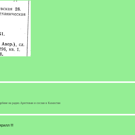
бине на радио.Арестован и сослан в Казахстан
рилл !!!