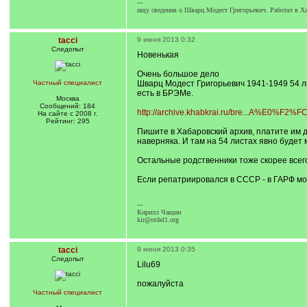
---
ищу сведения о Шварц Модест Григорьевич. Работал в Хар
tacci
9 июня 2013 0:32
Следопыт
Новенькая
Очень большое дело
Частный специалист
Шварц Модест Григорьевич 1941-1949 54 л
есть в БРЭМе.
Москва
Сообщений: 184
http://archive.khabkrai.ru/bre...A%E0%F2%F
На сайте с 2008 г.
Рейтинг: 295
Пишите в Хабаровский архив, платите им 
наверняка. И там на 54 листах явно будет
Остальные родственники тоже скорее всег
Если репатриировался в СССР - в ГАРФ мог
---
Кирилл Чащин
kir@otdel1.org
tacci
9 июня 2013 0:35
Следопыт
Lilu69
пожалуйста
Частный специалист