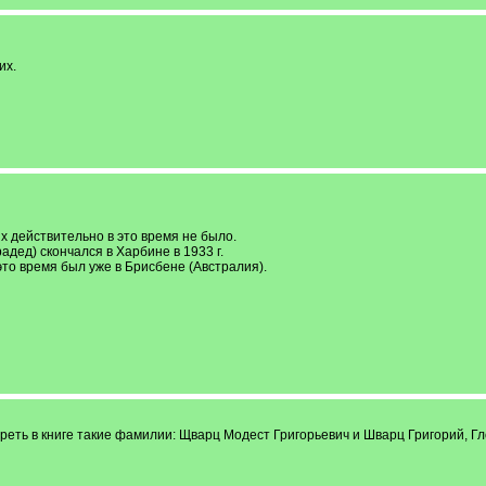
их.
 действительно в это время не было.
дед) скончался в Харбине в 1933 г.
это время был уже в Брисбене (Австралия).
реть в книге такие фамилии: Щварц Модест Григорьевич и Шварц Григорий, Г