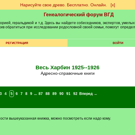
Нарисуйте свое древо. Бесплатно. Онлайн.
[х]
Генеалогический форум ВГД
рией, геральдикой и т.д. Здесь вы найдете собеседников, экспертов, умелых
рхив обратиться при исследовании родословной своей семьи, помогут опреде
РЕГИСТРАЦИЯ
ВОЙТИ
Весь Харбин 1925--1926
Адресно-справочные книги
3
4
5
6
7
8
9
...
87
88
89
90
91
92
Вперед →
пности вышеуказанная книжка, можно посмотреть если надо кому.