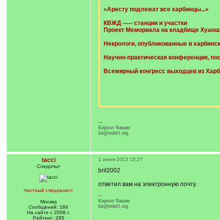
«Аресту подлежат все харбинцы...»
КВЖД ----- станции и участки
Проект Мемориала на кладбище Хуанш
Некрологи, опубликованные в харбинск
Научно-практическая конференция, пос
Всемирный конгресс выходцев из Харб
---
Кирилл Чащин
kir@otdel1.org
tacci
1 июня 2013 15:27
Следопыт
brit2002
ответил вам на электронную почту.
Частный специалист
---
Кирилл Чащин
Москва
kir@otdel1.org
Сообщений: 184
На сайте с 2008 г.
Рейтинг: 295