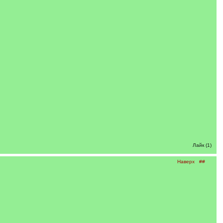
Лайк (1)
Наверх
##