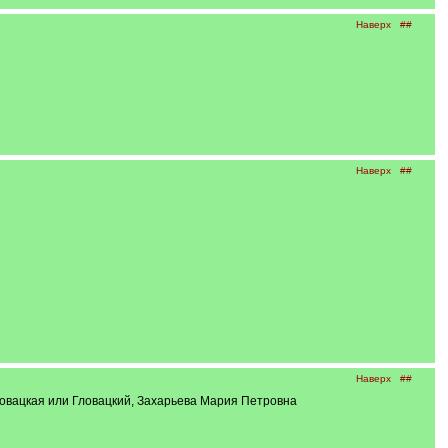
Наверх
##
Наверх
##
Наверх
##
ловацкая или Гловацкий, Захарьева Мария Петровна