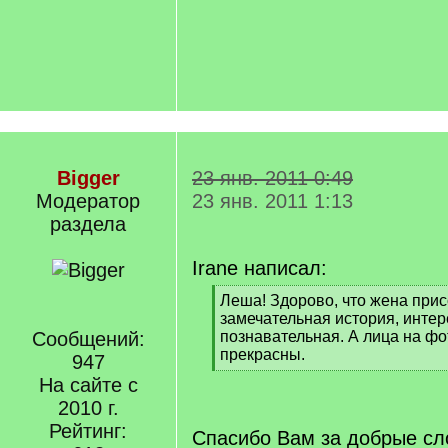
Bigger
23 янв. 2011 0:49
Модератор
23 янв. 2011 1:13
раздела
Irane написал:
[
Леша! Здорово, что жена прис
q
замечательная история, интер
]
Сообщений:
познавательная. А лица на ф
прекрасны.
947
[
На сайте с
/
2010 г.
q
]
Рейтинг:
Спасибо Вам за добрые сл