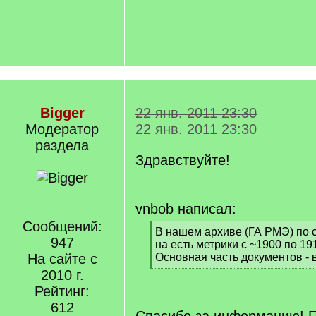
Bigger
22 янв. 2011 23:30
Модератор
22 янв. 2011 23:30
раздела
Здравствуйте!
vnbob написал:
Сообщений:
[
В нашем архиве (ГА РМЭ) по 
947
q
на есть метрики с ~1900 по 19
]
На сайте с
Основная часть документов - 
[
2010 г.
/
Рейтинг:
q
612
]