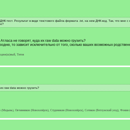
ДНК-тест. Результат в виде текстового файла формата .txt, на нем ДНК-код. Так, что мне
те?
Атласа не говорят, куда их raw data можно грузить?
дню, то зависит исключительно от того, сколько ваших возможных родственник
одяж(ш)ный, Титов
 их raw data можно грузить?
 (Медынь), Овчинников (Новохопёрск), Студеникин (Новохопёрск), Сотиков (Ветлужский уезд), Фомин (