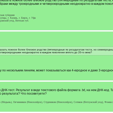
показать ложное более близкое родство (пятиюродные по резудьтатам теста,
браки между троюродными и четвероюродными неоднократно в каждом поколе
кая губерния
ы, г. Казань, г. Бирск, г. Уфа
анский уезд, Вятская губ.
казать ложное более близкое родство (пятиюродные по резудьтатам теста, но семиюродн
твероюродными неоднократно в каждом поколении вплоть до 20-го века?
зу по нескольким линиям, может показываться как 4-юродное и даже 3-юродно
 ДНК-тест. Результат в виде текстового файла формата .txt, на нем ДНК-код. Т
 результата? Что посоветуете?
 (Медынь), Овчинников (Новохопёрск), Студеникин (Новохопёрск), Сотиков (Ветлужский уезд), Фомин (