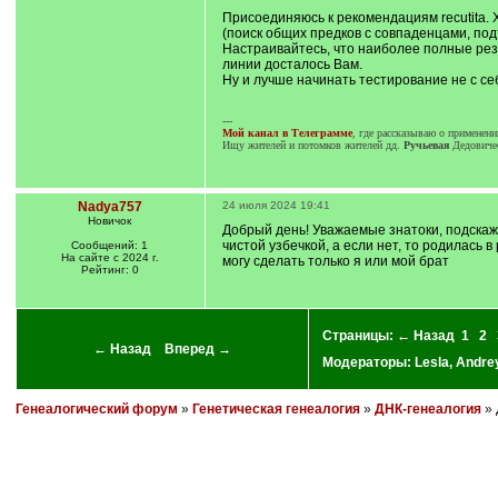
Присоединяюсь к рекомендациям recutita. Х
(поиск общих предков с совпаденцами, под
Настраивайтесь, что наиболее полные резу
линии досталось Вам.
Ну и лучше начинать тестирование не с се
---
Мой канал в Телеграмме
, где рассказываю о применен
Ищу жителей и потомков жителей дд.
Ручьевая
Дедовиче
Nadya757
24 июля 2024 19:41
Новичок
Добрый день! Уважаемые знатоки, подскажи
чистой узбечкой, а если нет, то родилась 
Сообщений: 1
На сайте с 2024 г.
могу сделать только я или мой брат
Рейтинг: 0
Страницы:
← Назад
1
2
← Назад
Вперед →
Модераторы:
Lesla
,
Andre
Генеалогический форум
»
Генетическая генеалогия
»
ДНК-генеалогия
» 