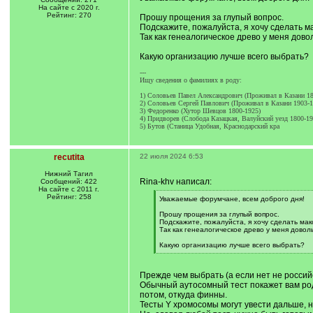
На сайте с 2020 г.
Рейтинг: 270
Прошу прощения за глупый вопрос.
Подскажите, пожалуйста, я хочу сделать м
Так как генеалогическое древо у меня дово
Какую организацию лучше всего выбрать?
---
Ищу сведения о фамилиях в роду:
1) Соловьев Павел Александрович (Проживал в Казани 18
2) Соловьев Сергей Павлович (Проживал в Казани 1903-1
3) Федоренко (Хутор Шевцов 1800-1925)
4) Придворев (Слобода Казацкая, Валуйский уезд 1800-19
5) Бутов (Станица Удобная, Краснодарский кра
recutita
22 июля 2024 6:53
Нижний Тагил
Rina-khv написал:
Сообщений: 422
На сайте с 2011 г.
Рейтинг: 258
[
Уважаемые форумчане, всем доброго дня!
q
]
Прошу прощения за глупый вопрос.
Подскажите, пожалуйста, я хочу сделать ма
Так как генеалогическое древо у меня доволь
Какую организацию лучше всего выбрать?
[
/
q
Прежде чем выбрать (а если нет не россий
]
Обычный аутосомный тест покажет вам род
потом, откуда финны.
Тесты Y хромосомы могут увести дальше, но