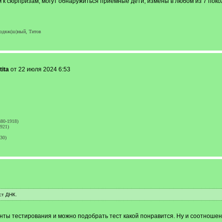
м к сюрпризам, могут обнаружиться приемные дети, измены в любом из 7 поко
одяж(ш)ный, Титов
tita
от 22 июля 2024 6:53
80-1918)
921)
30)
ст ДНК.
нты тестирования и можно подобрать тест какой понравится. Ну и соотношен