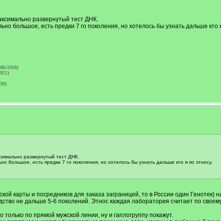
аксимально развернутый тест ДНК.
льно большое, есть предки 7 го поколения, но хотелось бы узнать дальше кто я
80-1918)
921)
30)
ксимально развернутый тест ДНК.
но большое, есть предки 7 го поколения, но хотелось бы узнать дальше кто я по этносу.
ской карты и посредников для заказа заграницей, то в России один Генотек) 
ство не дальше 5-6 поколений. Этнос каждая лаборатория считает по своему
 только по прямой мужской линии, ну и гаплогруппу покажут.