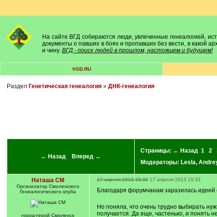
На сайте ВГД собираются люди, увлеченные генеалогией, исто
документы о павших в боях и пропавших без вести, в какой а
и чину.
ВГД - поиск людей в прошлом, настоящем и будущем!
VGD.RU
Раздел
Генетическая генеалогия
»
ДНК-генеалогия
Страницы:
← Назад
1
2
← Назад
Вперед →
Модераторы:
Lesla
,
Andre
Наташа СМ
17 апреля 2013 15:30
17 апреля 2013 15:31
Организатор Смоленского
Благодаря форумчанам заразилась идеей 
Генеалогического клуба
Но поняла, что очень трудно выбирать нуж
получается. Да еще, частенько, и понять н
город-герой Смоленск