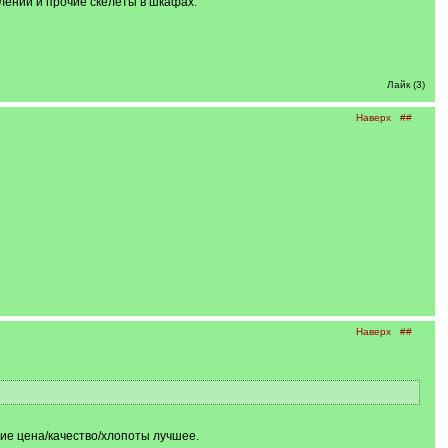
лений и прочие скелеты в шкафах.
Лайк (3)
Наверх
##
Наверх
##
ие цена/качество/хлопоты лучшее.