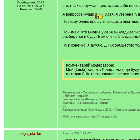
Сообщений: 3083
опытных форумчан чувствуешь себя не со
На сайте с 2012 г.
Рейтинг: 2640
А вопросов куча!!!
Хотя, я уверена, у 
Поэтому очень прошу знающих и опытных в
Понимаю, что многие у себя выкладывали ра
разберутся и будут Вам очень благодарны!
Ну и конечно, я думаю, ДНК-сообщество то
Комментарий модератора:
Мой (
Lesla
) канал в Телеграмме, где бу
методов ДНК-тестирования в генеалогии
---
Филимоновы - Смоленская губерния, Поречский и Духов
Вайсблит - Украина
Рейслер - Австро-Венгрия, Кишинёв
Масловы - Ст.Некрасовка, Измаил
----
Работаю в архивах Смоленска с 2013г. Помогу в ваших по
Мой телеграм-канал https://t.me/gen_sysk
olga_clarke
9 июля 2024 19:47