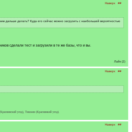
Наверх
##
 с ним дальше делать? Куда его сейчас можно загрузить с наибольшей вероятностью
ов сделали тест и загрузили в те же базы, что и вы.
Лайк (2)
Наверх
##
Краснинский уезд), Тишкин (Краснинкий уезд).
Наверх
##