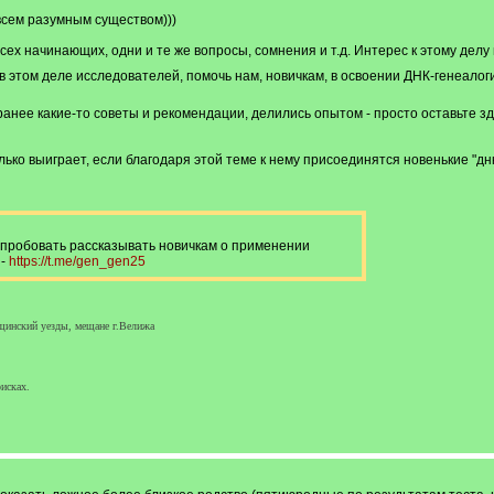
всем разумным существом)))
всех начинающих, одни и те же вопросы, сомнения и т.д. Интерес к этому дел
 этом деле исследователей, помочь нам, новичкам, в освоении ДНК-генеалог
нее какие-то советы и рекомендации, делились опытом - просто оставьте здес
лько выиграет, если благодаря этой теме к нему присоединятся новенькие "дн
ду пробовать рассказывать новичкам о применении
 -
https://t.me/gen_gen25
щинский уезды, мещане г.Велижа
исках.