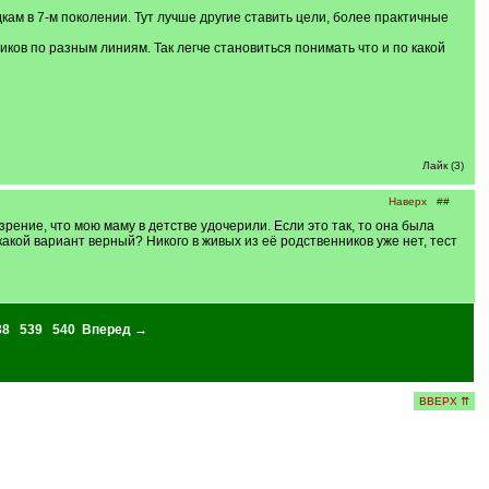
кам в 7-м поколении. Тут лучше другие ставить цели, более практичные
ков по разным линиям. Так легче становиться понимать что и по какой
Лайк (3)
Наверх
##
рение, что мою маму в детстве удочерили. Если это так, то она была
какой вариант верный? Никого в живых из её родственников уже нет, тест
38
539
540
Вперед →
ВВЕРХ ⇈