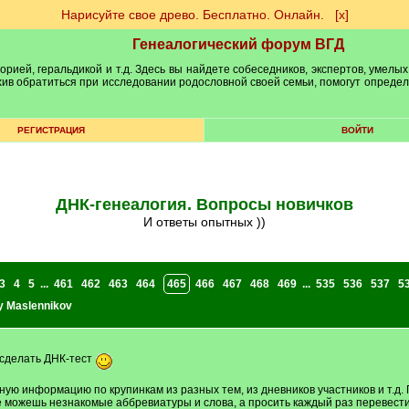
Нарисуйте свое древо. Бесплатно. Онлайн.
[х]
Генеалогический форум ВГД
рией, геральдикой и т.д. Здесь вы найдете собеседников, экспертов, умелых
рхив обратиться при исследовании родословной своей семьи, помогут опреде
РЕГИСТРАЦИЯ
ВОЙТИ
ДНК-генеалогия. Вопросы новичков
И ответы опытных ))
3
4
5
...
461
462
463
464
465
466
467
468
469
...
535
536
537
5
y Maslennikov
сделать ДНК-тест
ную информацию по крупинкам из разных тем, из дневников участников и т.д. 
е можешь незнакомые аббревиатуры и слова, а просить каждый раз перевести "