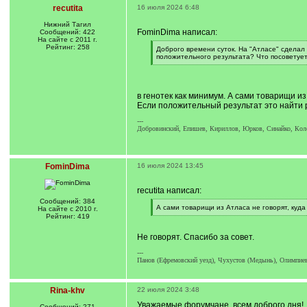
recutita
16 июля 2024 6:48
Нижний Тагил
FominDima написал:
Сообщений: 422
На сайте с 2011 г.
Рейтинг: 258
[
Доброго времени суток. На "Атласе" сделал 
q
положительного результата? Что посоветуе
]
[
/
q
]
в генотек как минимум. А сами товарищи из 
Если положительный результат это найти ро
---
Добровинский, Епишев, Кириллов, Юрков, Синайко, Кол
FominDima
16 июля 2024 13:45
recutita написал:
Сообщений: 384
[
А сами товарищи из Атласа не говорят, куда
На сайте с 2010 г.
q
[
Рейтинг: 419
]
/
q
Не говорят. Спасибо за совет.
]
---
Панов (Ефремовский уезд), Чухустов (Медынь), Олимпиев
Rina-khv
22 июля 2024 3:48
Уважаемые форумчане, всем доброго дня!
Сообщений: 271