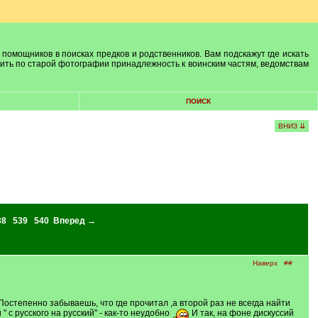
 помощников в поисках предков и родственников. Вам подскажут где искать
лить по старой фотографии принадлежность к воинским частям, ведомствам
ПОИСК
ВНИЗ ⇊
38
539
540
Вперед →
Наверх
##
Постепенно забываешь, что где прочитал ,а второй раз не всегда найти
 с русского на русский" - как-то неудобно
И так, на фоне дискуссий