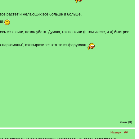
у всё растет и желающих всё больше и больше.
ии
ь ссылочки, пожалуйста. Думаю, так новички (в том числе, и я) быстрее
к-наркоманы", как выразился кто-то из форумчан
Лайк (8)
Наверх
##