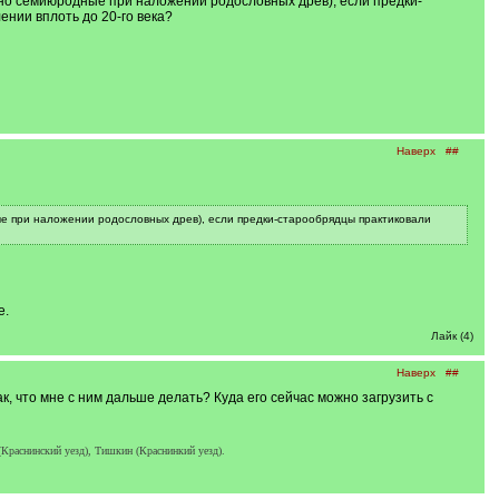
 но семиюродные при наложении родословных древ), если предки-
нии вплоть до 20-го века?
Наверх
##
ые при наложении родословных древ), если предки-старообрядцы практиковали
е.
Лайк (4)
Наверх
##
ак, что мне с ним дальше делать? Куда его сейчас можно загрузить с
Краснинский уезд), Тишкин (Краснинкий уезд).