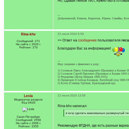
Но, сдавая любой тест, нужно быть готовы
---
Добровинский, Епишев, Кириллов, Юрков, Синайко, Кол
Rina-khv
22 июля 2024 6:59
>> Ответ на
сообщение
пользователя
recu
Сообщений: 271
На сайте с 2020 г.
Рейтинг: 270
Благодарю Вас за информацию!
---
Ищу сведения о фамилиях в роду:
1) Соловьев Павел Александрович (Проживал в Казани 18
2) Соловьев Сергей Павлович (Проживал в Казани 1903-1
3) Федоренко (Хутор Шевцов 1800-1925)
4) Придворев (Слобода Казацкая, Валуйский уезд 1800-19
5) Бутов (Станица Удобная, Краснодарский кра
Lesla
22 июля 2024 13:58
Модератор раздела
R1a-VK05
Rina-khv написал:
[
я хочу сделать максимально развернутый те
q
[
Санкт-Петербург
]
/
Сообщений: 2558
q
На сайте с 2006 г.
Рекомендую ФТДНА, где есть разные вариа
]
Рейтинг: 2355