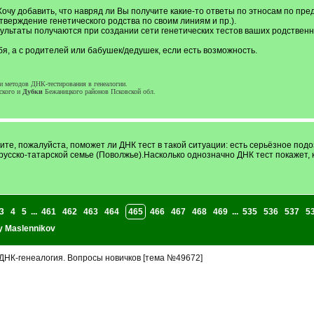
очу добавить, что навряд ли Вы получите какие-то ответы по этносам по пред
тверждение генетического родства по своим линиям и пр.).
льтаты получаются при создании сети генетических тестов ваших родственни
бя, а с родителей или бабушек/дедушек, если есть возможность.
ии методов ДНК-тестирования в генеалогии.
ского и
Дубки
Бежаницкого районов Псковской обл.
те, пожалуйста, поможет ли ДНК тест в такой ситуации: есть серьёзное подоз
в русско-татарской семье (Поволжье).Насколько однозначно ДНК тест покажет, 
3
4
5
...
461
462
463
464
465
466
467
468
469
...
535
536
537
5
y Maslennikov
ДНК-генеалогия. Вопросы новичков [тема №49672]