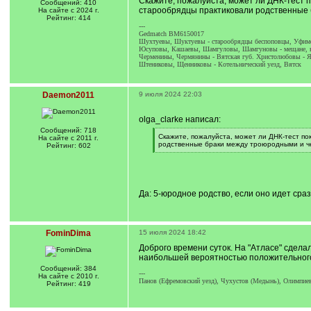
Скажите, пожалуйста, может ли ДНК-тест 
Сообщений: 410
старообрядцы практиковали родственные 
На сайте с 2024 г.
Рейтинг: 414
---
Gedmatch BM6150017
Шухтуевы, Шуктуевы - старообрядцы беспоповцы, Уфимс
Юсуповы, Кашаевы, Шамгуловы, Шамгуновы - мещане, купц
Черменины, Чермянины - Вятская губ. Христолюбовы - Яр
Штениковы, Щенниковы - Котельнический уезд, Вятск
Daemon2011
9 июля 2024 22:03
olga_clarke написал:
Сообщений: 718
[
Скажите, пожалуйста, может ли ДНК-тест по
На сайте с 2011 г.
q
родственные браки между троюродными и че
Рейтинг: 602
]
[
/
q
]
Да: 5-юродное родство, если оно идет сра
FominDima
15 июля 2024 18:42
Доброго времени суток. На "Атласе" сделал
наибольшей вероятностью положительного
Сообщений: 384
---
На сайте с 2010 г.
Панов (Ефремовский уезд), Чухустов (Медынь), Олимпиев
Рейтинг: 419