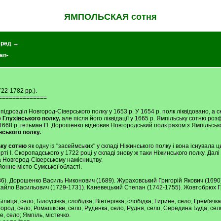
ЯМПОЛЬСКАЯ сотня
ред →
an-
22-1782 pp.).
==============
підрозділ Новгород-Сіверського полку у 1653 р. У 1654 р. полк ліквідовано, а 
о
Глухівського полку,
але після його ліквідації у 1665 р. Ямпільську сотню ро
 1668 р. гетьман П. Дорошенко відновив Новгородський полк разом з Ямпільсько
ського полку.
ку сотню
як одну із "засеймських" у складі Ніжинського полку і вона існувала 
рті І. Скоропадського у 1722 році у складі знову ж таки Ніжинського полку. Дал
ла Новгород-Сіверському намісництву.
йонне місто Сумської області.
6). Дорошенко Василь Никонович (1689). Жураховський Григорій Якович (1690)
ихайло Васильович (1729-1731). Каневецький Степан (1742-1755). Жовтобрюх Г
 Білиця, село; Білоусівка, слобідка; Вінтерівка, слобідка; Гирине, село; Грем'ячк
город, село; Ромашкове, село; Руденка, село; Рудня, село; Середина Буда, село
, село; Ямпіль, містечко.