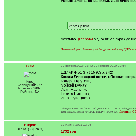
Ревізія 1765-1769 pp. подає дані лише про
[
село; Орлівка,
q
[
]
/
q
можливо
ці справи
відносяться якраз до ціє
]
---
Нежинский уезд
,
Липовецкий
,
Бердичевский уезд
,
ДНК-родо
GCM
30 ноября 2010 23:43
30 ноября 2010 23:54
ЦДИАК Ф 51-3-7615 (Стр. 342)
Козаки Липовецкой сотни, г.Ямполя отпр
Кондрат Крутень,
Киев
Сообщений: 237
Мойсей Кучка?,
На сайте с 2007 г.
Иван Марченко,
Рейтинг: 414
Никита Никонов,
Игнат Тун(п)иков.
---
Забудется всё что было, забудется всё что есть, забудется в
теми поколениями которые придут после нас.
Дневник G
Huginn
26 марта 2011 13:08
R1a1a1g2 (L260+)
1732 год