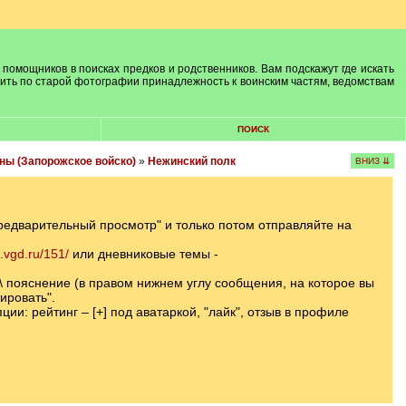
 помощников в поисках предков и родственников. Вам подскажут где искать
лить по старой фотографии принадлежность к воинским частям, ведомствам
ПОИСК
ны (Запорожское войско)
»
Нежинский полк
ВНИЗ ⇊
Предварительный просмотр" и только потом отправляйте на
m.vgd.ru/151/
или дневниковые темы -
т\ пояснение (в правом нижнем углу сообщения, на которое вы
ировать".
ии: рейтинг – [+] под аватаркой, "лайк", отзыв в профиле