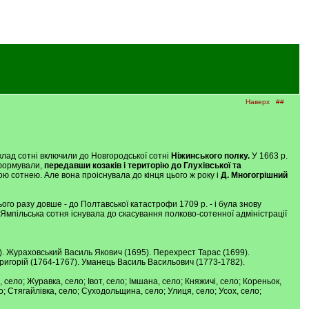
Наверх
##
склад сотні включили до Новгородської сотні
Ніжинського полку.
У 1663 р.
зформували,
передавши козаків і територію до Глухівської та
ю сотнею. Але вона проіснувала до кінця цього ж року і
Д. Многогрішний
цього разу довше - до Полтавської катастрофи 1709 р. - і була знову
і Ямпільська сотня існувала до скасування полково-сотенної адміністрації
. Жураховський Василь Якович (1695). Перехрест Тарас (1699).
ригорій (1764-1767). Уманець Василь Васильович (1773-1782).
а, село; Журавка, село; Івот, село; Імшана, село; Княжичі, село; Кореньок,
; Стягайлівка, село; Суходольщина, село; Улиця, село; Усох, село;