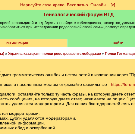
Нарисуйте свое древо. Бесплатно. Онлайн.
[х]
Генеалогический форум ВГД
рией, геральдикой и т.д. Здесь вы найдете собеседников, экспертов, умелых
рхив обратиться при исследовании родословной своей семьи, помогут опреде
РЕГИСТРАЦИЯ
ВОЙТИ
на)
»
Украина казацкая - полки реестровые и слободские
»
Полки Гетманщи
.
редмет грамматических ошибок и неточностей в изложении через "
енников и населенным местам открывайте фамильные -
https://foru
 диалоги, оставляйте только ту часть фразы, на которую даете отве
асть сообщения, на которую даете ответ, нажимаете на опцию "цит
иантах удаляются модераторами. Для ваших благодарностей есть опц
ются модераторами.
емах. Дубли удаляются модераторами.
авленной информации.
заимных обид и оскорблений.