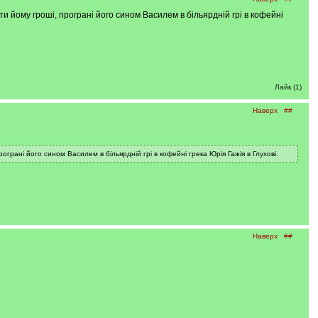
 йому гроші, програні його сином Василем в більярдній грі в кофейні
Лайк (1)
Наверх
##
рані його сином Василем в більярдній грі в кофейні грека Юрія Гажія в Глухові.
Наверх
##