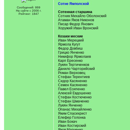
Сотне Ямполской
Сообщений: 869
На сайте с 2006 г.
Сотенная старшина
Рейтинг: 1847
Сотник Михайло Оболонский
Атаман Яков Никонов
Писар Федор Янович
Хоружий Иван Вронский
Козаки меские
Иван Мерецкий
Ярмола Кугут
Федор Довбиш
Грицко Янченко
Никифор Ярмолаев
Карп Ересенко
Лукян Тертиченков
Данило Чарторийский
Роман Верховец
Стефан Терентиев
Сидор Касяненко
Семен Касяненко
Павел Есипенко
Алексей Евдошенко
Стефан Костюченко
Стефан Шмаченко
Лукян Янченко
Опанас Михайленко
Яким Спасихрист
Елефер Голонка
Иван Бокач
Иван Костирский
Яков Марченко