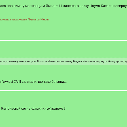
рава про вимогу мешканця м.Ямполя Ніжинського полку Наума Киселя повернути
словные исследования Чернигов-Нежин
ва про вимогу мешканця м.Ямполя Ніжинського полку Наума Киселя повернути йому гроші, прог
Глухові XVIII ст. знали, що таке більярд...
по Ямпольской сотне фамилия
Журавель
?