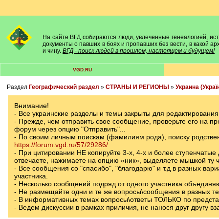
На сайте ВГД собираются люди, увлеченные генеалогией, исто
документы о павших в боях и пропавших без вести, в какой а
и чину.
ВГД - поиск людей в прошлом, настоящем и будущем!
VGD.RU
Раздел
Географический раздел
»
СТРАНЫ И РЕГИОНЫ
»
Украина (Украї
Внимание!
- Все украинские разделы и темы закрыты для редактирования
- Прежде, чем отправить свое сообщение, проверьте его на п
форум через опцию "Отправить"...
- По своим личным поискам (фамилиям рода), поиску родств
https://forum.vgd.ru/57/29286/
- При цитировании НЕ копируйте 3-х, 4-х и более ступенчатые
отвечаете, нажимаете на опцию «ник», выделяете мышкой ту ч
- Все сообщения со "спасибо", "благодарю" и т.д в разных вар
участника.
- Несколько сообщений подряд от одного участника объединя
- Не размещайте одни и те же вопросы\сообщения в разных т
- В информативных темах вопросы\ответы ТОЛЬКО по предст
- Ведем дискуссии в рамках приличия, не нанося друг другу в