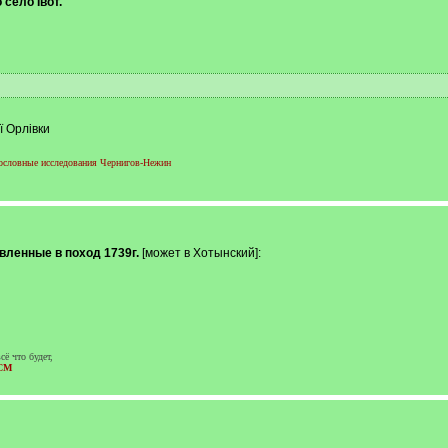
 село Івот.
ї Орлівки
словные исследования Чернигов-Нежин
авленные в поход 1739г.
[может в Хотынский]:
сё что будет,
CM