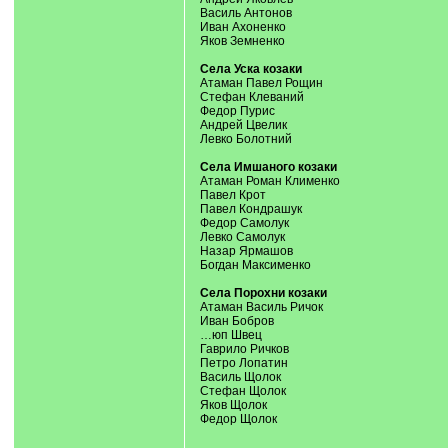
Василь Антонов
Иван Ахоненко
Яков Земненко
Села Уска козаки
Атаман Павел Рощин
Стефан Клеваний
Федор Пурис
Андрей Цвелик
Левко Болотний
Села Имшаного козаки
Атаман Роман Клименко
Павел Крот
Павел Кондрашук
Федор Самолук
Левко Самолук
Назар Ярмашов
Богдан Максименко
Села Порохни козаки
Атаман Василь Ричок
Иван Бобров
…юп Швец
Гаврило Ричков
Петро Лопатин
Василь Щолок
Стефан Щолок
Яков Щолок
Федор Щолок