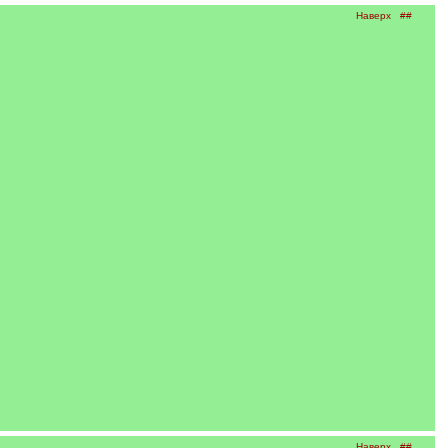
Наверх
##
Наверх
##