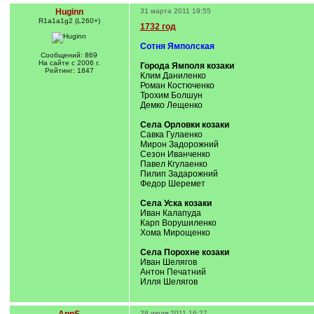
Huginn
31 марта 2011 19:55
R1a1a1g2 (L260+)
1732 год
Сотня Ямполская
Сообщений: 869
На сайте с 2006 г.
Города Ямполя козаки
Рейтинг: 1847
Клим Даниленко
Роман Костюченко
Трохим Болшун
Демко Лещенко
Села Орловки козаки
Савка Гулаенко
Мирон Задорожний
Сезон Иванченко
Павел Кгулаенко
Пилип Задарожний
Федор Шеремет
Села Уска козаки
Иван Калапуда
Карп Ворушиленко
Хома Мирощенко
Села Порохне козаки
Иван Шелягов
Антон Печатний
Илля Шелягов
28 июля 2011 16:27