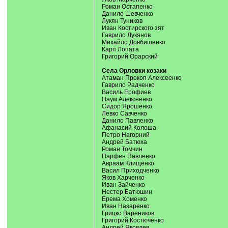
Роман Остапенко
Данило Шевченко
Лукян Туников
Иван Костирского зят
Гаврило Лукянов
Михайло Довбишенко
Карп Лопата
Григорий Орарский
Села Орловки козаки
Атаман Прокоп Алексеенко
Гаврило Радченко
Василь Ерофиев
Наум Алексеенко
Сидор Ярошенко
Левко Савченко
Данило Павленко
Афанасий Колоша
Петро Нагорний
Андрей Батюха
Роман Томчин
Парфен Павленко
Авраам Клищенко
Васил Приходченко
Яков Харченко
Иван Зайченко
Нестер Батюшин
Ерема Хоменко
Иван Назаренко
Грицко Вареников
Григорий Костюченко
Андрей Яковлев