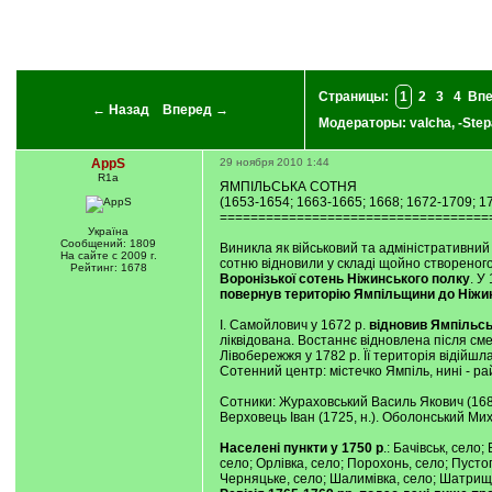
Страницы:
1
2
3
4
Впе
← Назад
Вперед →
Модераторы:
valcha
,
-Step
AppS
29 ноября 2010 1:44
R1a
ЯМПІЛЬСЬКА СОТНЯ
(1653-1654; 1663-1665; 1668; 1672-1709; 17
===================================
Україна
Сообщений: 1809
Виникла як військовий та адміністративний 
На сайте с 2009 г.
сотню відновили у складі щойно створеног
Рейтинг: 1678
Воронізької сотень Ніжинського полку
. У
повернув територію Ямпільщини до Ніжин
І. Самойлович у 1672 р.
відновив Ямпільсь
ліквідована. Востаннє відновлена після сме
Лівобережжя у 1782 р. Її територія відійш
Сотенний центр: містечко Ямпіль, нині - ра
Сотники: Жураховський Василь Якович (168
Верховець Іван (1725, н.). Оболонський М
Населені пункти у 1750 p
.: Бачівськ, село;
село; Орлівка, село; Порохонь, село; Пусто
Черняцьке, село; Шалимівка, село; Шатрище