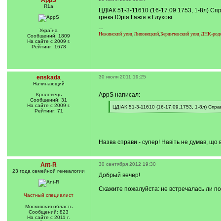
AppS
R1a
ЦДІАК 51-3-11610 (16-17.09.1753, 1-8л) Сп
грека Юрія Гажія в Глухові.
---
Україна
Нежинский уезд
,
Липовецкий
,
Бердичевский уезд
,
ДНК-родо
Сообщений: 1809
На сайте с 2009 г.
Рейтинг: 1678
enskada
30 июля 2011 19:25
Начинающий
AppS написал:
Кролевець
Сообщений: 31
На сайте с 2009 г.
[
ЦДІАК 51-3-11610 (16-17.09.1753, 1-8л) Спра
Рейтинг: 71
q
[
]
/
q
]
Назва справи - супер! Навіть не думав, що в 
Ant-R
30 сентября 2012 19:30
23 года семейной генеалогии
Добрый вечер!
Скажите пожалуйста: не встречалась ли 
Частный специалист
Московская область
Сообщений: 823
На сайте с 2011 г.