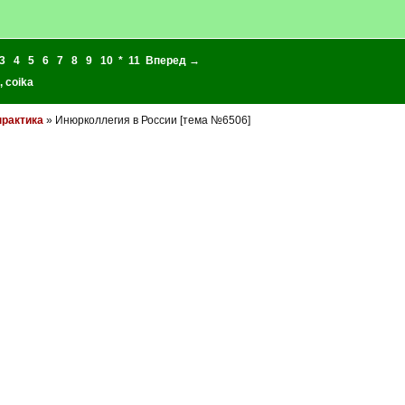
3
4
5
6
7
8
9
10
*
11
Вперед →
,
coika
практика
» Инюрколлегия в России [тема №6506]