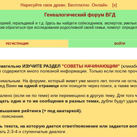
Нарисуйте свое древо. Бесплатно. Онлайн.
[х]
Генеалогический форум ВГД
рией, геральдикой и т.д. Здесь вы найдете собеседников, экспертов, умелых
рхив обратиться при исследовании родословной своей семьи, помогут опреде
РЕГИСТРАЦИЯ
ВОЙТИ
имательно ИЗУЧИТЕ РАЗДЕЛ
"СОВЕТЫ НАЧИНАЮЩИМ"
(кликаб
м содержится много полезной информации. Только если после проч
икальным. На форуме, который живет уже много лет, почти не оста
ред Вами
на одной странице
или поищите через поиск, а также мо
далено (если не по теме) или перемещено в другую тему. Для того
щать одно и то же сообщение в разных темах,
дубли будут удал
вышение рейтинга (+ под аватаркой).
 пояснения.
 текста, на которую дается ответ/пояснение или задается воп
ть 2-3-4-х ступенчатые диалоги.