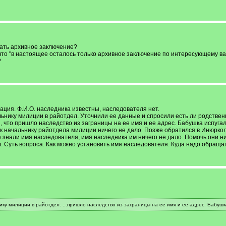
ать архивное заключение?
то "в настоящее осталось только архивное заключение по интересующему вас 
?
ция. Ф.И.О. наследника известны, наследователя нет.
ьнику милиции в райотдел. Уточнили ее данные и спросили есть ли родственн
и, что пришло наследство из заграницы на ее имя и ее адрес. Бабушка испугал
к начальнику райотдела милиции ничего не дало. Позже обратился в Инюркол
е знали имя наследователя, имя наследника им ничего не дало. Помочь они ни
. Суть вопроса. Как можно установить имя наследователя. Куда надо обращат
ку милиции в райотдел. ...пришло наследство из заграницы на ее имя и ее адрес. Бабушк