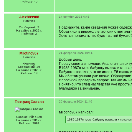
Рейтинг: 17
Alex889988
14 октября 2023 4:45
Новичок
Подскажите, какие сведения может содерж
Сообщений: 3
На сайте с 2022 г.
Обратился в инюрколлегию, они ответили ч
Рейтинг: 3
Хочется понимать что будет в этой бумаге
Milotinov67
24 февраля 2024 15:14
Новичок
Добрый день.
Прошу совета и помощи. Аналогичная ситуа
Кишинев
Сообщений: 26
В1985-1987гг мою бабушку вызвали к начал
На сайте с 2020 г.
Бабушка сказала , что не имеет. Ей сказал
Рейтинг: 14
Мы об этом узнали уже позже. Обращение 
с просьбой проверить запрос. Так как мы н
Понятно, что след наследства уже простыл
благодарю за внимание.
Товарищ Саахов
26 февраля 2024 11:49
Milotinov67 написал:
Сообщений: 5228
[
1985-1987гг мою бабушку вызвали к начальни
На сайте с 2012 г.
q
[
Рейтинг: 3899
]
/
q