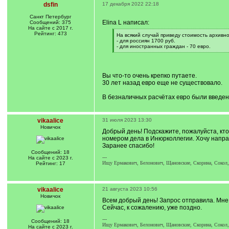
dsfin
17 декабря 2022 22:18
Санкт Петербург
Elina L написал:
Сообщений: 375
На сайте с 2017 г.
Рейтинг: 473
[
На всякий случай приведу стоимость архивн
q
- для россиян 1700 руб.
]
- для иностранных граждан - 70 евро.
[
/
q
]
Вы что-то очень крепко путаете.
30 лет назад евро еще не существовало.
В безналичных расчётах евро были введены
vikaalice
31 июля 2023 13:30
Новичок
Добрый день! Подскажите, пожалуйста, кт
номером дела в Инюрколлегии. Хочу направ
Заранее спасибо!
Сообщений: 18
---
На сайте с 2023 г.
Ищу Ермакович, Белонович, Щановские, Скорина, Сокол
Рейтинг: 17
vikaalice
21 августа 2023 10:56
Новичок
Всем добрый день! Запрос отправила. Мне 
Сейчас, к сожалению, уже поздно.
---
Сообщений: 18
Ищу Ермакович, Белонович, Щановские, Скорина, Сокол
На сайте с 2023 г.