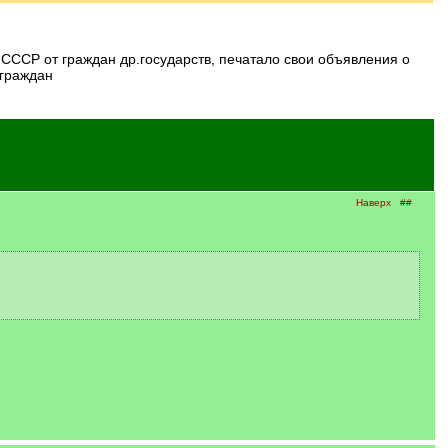
 граждан
Наверх
##