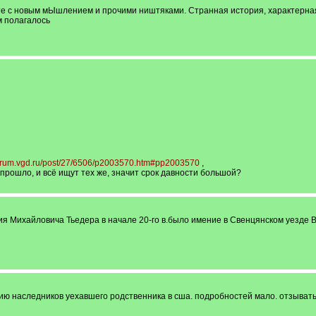
те с новым мЫшлением и прочими ништяками. Странная история, характерная
ам полагалось
/forum.vgd.ru/post/27/6506/p2003570.htm#pp2003570
,
прошло, и всё ищут тех же, значит срок давности большой?
 Михайловича Тьедера в начале 20-го в.было имение в Свенцянском уезде Ви
ию наследников уехавшего родственника в сша. подробностей мало. отзываться