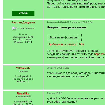
Испугалась в 1987 году ? Кого ?
]
Перестройка уже шла в полный рост, вмес
Вот так вот даже не узнав от кого и чего т
ONLINE
Руслан Дикушин
7 августа 2024 3:20
7 августа 2024 3:34
Инюрколлегия разыскивает:
Россия
Сообщений: 1771
На сайте с 2011 г.
Рейтинг: 20014
http://www.injur.ru/search.html
28 пункт отсутствует, возможно, нашли
А судя по сообщению от 2015 года
https:/
некоторые фамилии остались. 9 лет почти 
Yakolevalv
29 июля 2025 10:52
Новичок
У жены моего двоюродного деда Иннокентия
наследницей этого состояния?
Сообщений: 1
На сайте с 2025 г.
Рейтинг: 0
Rusalllka
2 июля 10:22
Начинающий
добрый. в 60-70е искали через инюрколлег
туда обраться можно?
Сообщений: 39
На сайте с 2025 г.