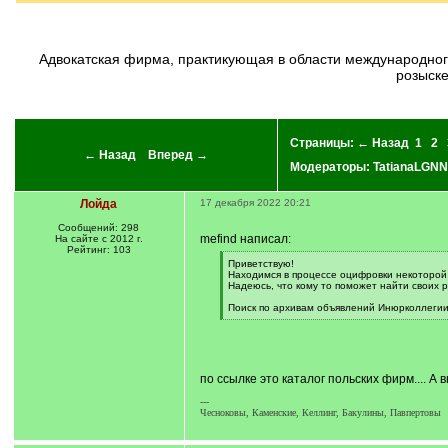
адвокатская фирма, практикующая в области международного частного права, занималась в т.ч. вопросами наследства граждан СССР от граждан др.государств, печатало свои объявления о
розыске
Страницы:
← Назад
1
2
← Назад
Вперед →
Модераторы:
TatianaLGNN
Лойда
17 декабря 2022 20:21
Сообщений: 298
mefind написал:
На сайте с 2012 г.
Рейтинг: 103
[
Приветствую!
q
Находимся в процессе оцифровки некоторой ч
]
Надеюсь, что кому то поможет найти своих 
Поиск по архивам объявлений Инюрколлеги
[
/
q
]
по ссылке это каталог польских фирм.... 
---
Чесноковы, Каменские, Келлинг, Бакулины, Павпертовы