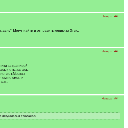
Наверх
##
делу". Могут найти и отправить копию за 3тыс.
Наверх
##
ики за границей.
ась и отказалась.
легию г.Москвы
чем не смогли.
ься..
Наверх
##
а испугалась и отказалась