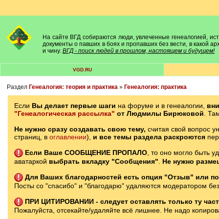
На сайте ВГД собираются люди, увлеченные генеалогией, исто
документы о павших в боях и пропавших без вести, в какой а
и чину.
ВГД - поиск людей в прошлом, настоящем и будущем!
VGD.RU
Раздел
Генеалогия: теория и практика
»
Генеалогия: практика
Если
Вы делает первые шаги
на форуме и в генеалогии,
вн
"Генеалогическая рассылка"
от Людмилы Бирюковой
. Та
Не нужно сразу создавать свою тему,
считая свой вопрос ун
страниц, в
оглавлении
),
и все темы раздела раскроются
пе
Если Ваше СООБЩЕНИЕ ПРОПАЛО
, то оно могло быть у
аватаркой
выбрать вкладку "Сообщения"
.
Не нужно разме
Для Ваших благодарностей есть опция "Отзыв" или по
Посты со "спасибо" и "благодарю" удаляются модератором без
ПРИ ЦИТИРОВАНИИ - следует оставлять только ту часть
Пожалуйста, отсекайте/удаляйте всё лишнее. Не надо копирова