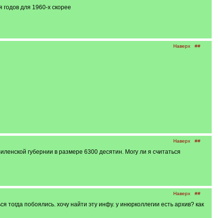
 годов для 1960-х скорее
Наверх
##
Наверх
##
ленской губернии в размере 6300 десятин. Могу ли я считаться
Наверх
##
 тогда побоялись. хочу найти эту инфу. у инюрколлегии есть архив? как