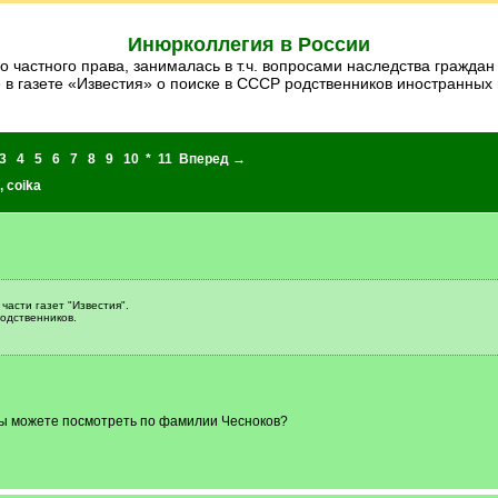
Инюрколлегия в России
 в газете «Известия» о поиске в СССР родственников иностранных
3
4
5
6
7
8
9
10
*
11
Вперед →
,
coika
асти газет "Известия".
родственников.
и
А вы можете посмотреть по фамилии Чесноков?