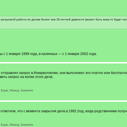
о-розыскной работы по делам более чем 30-летней давности (может быть кому-то будет пол
 с 1 января 1999 года, в наличных — с 1 января 2002 года.
о отправлял запрос в Инюрколлегию, они выполняют его платно или бесплатн
ить запрос на копии этого дела.
, Бурак, Пешкур, Быковичи
ответили, что с момента закрытия дела в 1992 (год, когда родственники полу
, Бурак, Пешкур, Быковичи