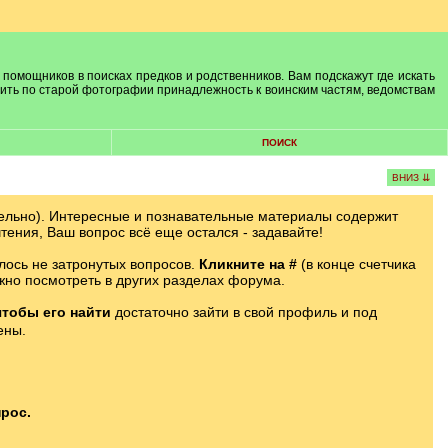
 помощников в поисках предков и родственников. Вам подскажут где искать
лить по старой фотографии принадлежность к воинским частям, ведомствам
ПОИСК
ВНИЗ ⇊
ельно). Интересные и познавательные материалы содержит
тения, Ваш вопрос всё еще остался - задавайте!
лось не затронутых вопросов.
Кликните на #
(в конце счетчика
жно посмотреть в других разделах форума.
чтобы его найти
достаточно зайти в свой профиль и под
ены.
рос.