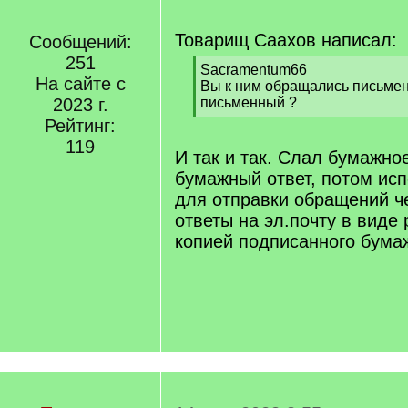
Товарищ Саахов написал:
Сообщений:
251
[
Sacramentum66
На сайте с
q
Вы к ним обращались письмен
]
2023 г.
письменный ?
[
Рейтинг:
/
119
q
И так и так. Слал бумажно
]
бумажный ответ, потом ис
для отправки обращений че
ответы на эл.почту в виде 
копией подписанного бумаж