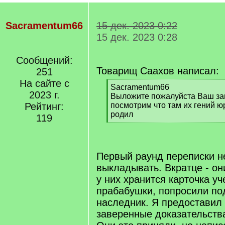
Sacramentum66
15 дек. 2023 0:22
15 дек. 2023 0:28
Сообщений:
Товарищ Саахов написал:
251
На сайте с
[
Sacramentum66
2023 г.
q
Выложите пожалуйста Ваш запр
]
Рейтинг:
посмотрим что там их гений 
родил
119
[
/
q
]
Первый раунд переписки н
выкладывать. Вкратце - он
у них хранится карточка уче
прабабушки, попросили под
наследник. Я предоставил
заверенные доказательств