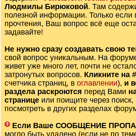
Людмилы Бирюковой
. Там содерж
полезной информации. Только если 
прочтения, Ваш вопрос всё еще оста
задавайте!
Не нужно сразу создавать свою те
свой вопрос уникальным. На форуме
живет уже много лет, почти не остал
затронутых вопросов.
Кликните на 
счетчика страниц, в
оглавлении
),
и 
раздела раскроются
перед Вами
н
странице
или поищите через поиск,
посмотреть в других разделах фору
Если Ваше СООБЩЕНИЕ ПРОП
могло быть удалено (если не по тем