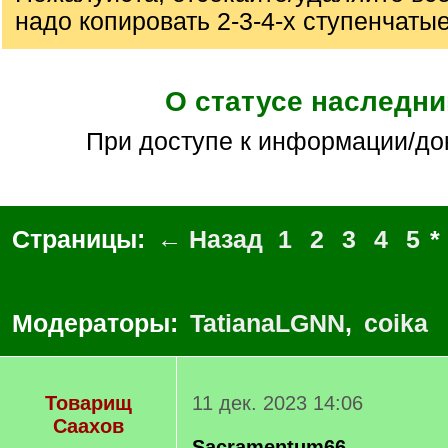
надо копировать 2-3-4-х ступенчаты
О статусе наследни
при доступе к информации/д
Страницы:
← Назад
1
2
3
4
5
*
Модераторы:
TatianaLGNN
,
coika
Товарищ
11 дек. 2023 14:06
Саахов
Sacramentum66