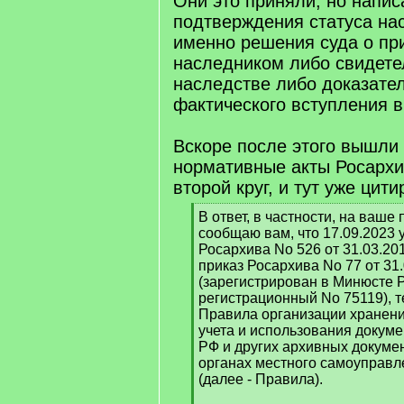
Они это приняли, но написа
подтверждения статуса на
именно решения суда о пр
наследником либо свидете
наследстве либо доказате
фактического вступления в
Вскоре после этого вышли
нормативные акты Росархи
второй круг, и тут уже цит
[
В ответ, в частности, на ваше п
q
сообщаю вам, что 17.09.2023 
]
Росархива No 526 от 31.03.20
приказ Росархива No 77 от 31
(зарегистрирован в Минюсте Р
регистрационный No 75119), 
Правила организации хранени
учета и использования докум
РФ и других архивных докумен
органах местного самоуправл
(далее - Правила).