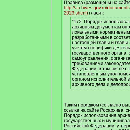
Правила (размещены на сайт
http://archives.gov.ru/documents/
2023.shtml)
гласят:
[
"173. Порядок использован
q
архивным документам оп
]
локальными нормативными
разработанными в соотве
настоящей главы и главы X
учетом специфики деятел
государственного органа, 
самоуправления, организац
требованиями законодате
Федерации, в том числе с 
установленным уполном
органом исполнительной в
архивного дела и делопро
[
/
q
Таким порядком (согласно в
]
ссылке на сайте Росархива, с
Порядок использования архив
государственных и муниципал
Российской Федерации, утве