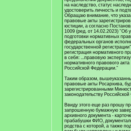
на наследство, статус наслед
]
удостоверить личность и подт
Обращаю внимание, что указ
правовые акты зарегистриро
юстиции, а согласно Постано
1009 (ред. от 14.02.2023) "О
подготовки нормативных прав
федеральных органов исполни
государственной регистрации"
регистрация нормативного пр
в себя: ...правовую экспертиз
нормативного правового акта
Российской Федерации."
Таким образом, вышеуказанн
правовые акты Росархива, бу
зарегистрированными Минюст
законодательству Российской
Ввиду этого еще раз прошу п
запрошенную бумажную заве
архивного документа - карточ
прабабушки ФИО, документал
родства с которой, а также п