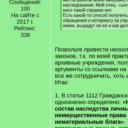
Сообщений:
наследования. Мой отец - сын
100
него такой справки нет.
На сайте с
Есть какой-то способ получит
обращения к нотариусу за спр
2017 г.
имею, выдадут ли ее и как дол
Рейтинг:
[
338
/
q
]
Позвольте привести неско
законов, т.к. по моей прак
архивные учреждения, пол
аргументы со ссылками на
все же сотрудничать, хоть 
Итак:
1. В статье 1112 Гражданс
однозначно определено:
«
состав наследства личн
неимущественные права 
нематериальные блага»
.