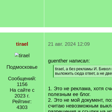
tirael
21 авг. 2024 12:09
guenther написал:
Подмосковье
[
tirael, а без рекламы И. Биво
q
выложить сюда ответ, а не дв
]
Сообщений:
[
/
1156
q
1. Это не реклама, хотя сч
На сайте с
]
полезным ее блог.
2023 г.
2. Это не мой документ, п
Рейтинг:
считаю невозможным выкла
4303
разрешения и ссылки на ис