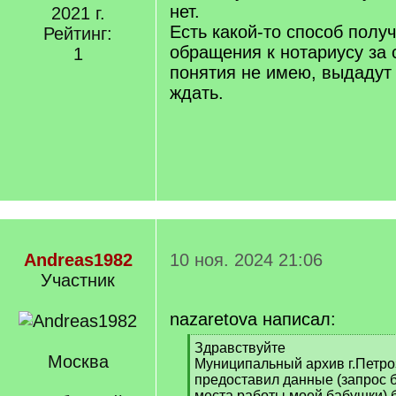
нет.
2021 г.
Есть какой-то способ полу
Рейтинг:
обращения к нотариусу за 
1
понятия не имею, выдадут 
ждать.
Andreas1982
10 ноя. 2024 21:06
Участник
nazaretova написал:
[
Здравствуйте
Москва
q
Муниципальный архив г.Петро
]
предоставил данные (запрос б
места работы моей бабушки) б