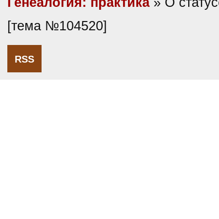
Генеалогия: практика
» О статус
[тема №104520]
RSS