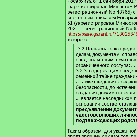
Росархива от 1 сентября 2017 
(зарегистрирован Минюстом Ро
регистрационный No 48765) с
внесенным приказом Росархива
51 (зарегистрирован Минюсто
2021 г., регистрационный No 
https://base.garant.ru/71802534)
которого:
[
"3.2.Пользователю предос
q
делам, документам, спра
]
средствам к ним, печатны
ограниченного доступа: ...
3.2.3. содержащим сведен
семейной тайне гражданин
а также сведения, создающ
безопасности, до истечени
создания документа, если 
... является наследником п
основании соответствующ
предъявлении документ
удостоверяющих личнос
подтверждающих родст
[
Таким образом, для указанной
/
предъявлении документов, п
q