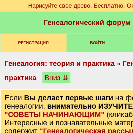
Нарисуйте свое древо. Бесплатно. О
Генеалогический форум
РЕГИСТРАЦИЯ
ВОЙТИ
Генеалогия: теория и практика
»
Ге
практика
Вниз ⇊
Если
Вы делает первые шаги
на ф
генеалогии,
внимательно ИЗУЧИТ
"СОВЕТЫ НАЧИНАЮЩИМ"
(кликаб
Интересные и познавательные мате
содержит
"Генеалогическая рассы