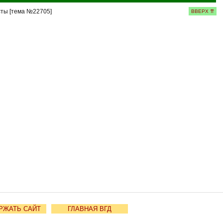
ты [тема №22705]
ВВЕРХ ⇈
РЖАТЬ САЙТ
ГЛАВНАЯ ВГД