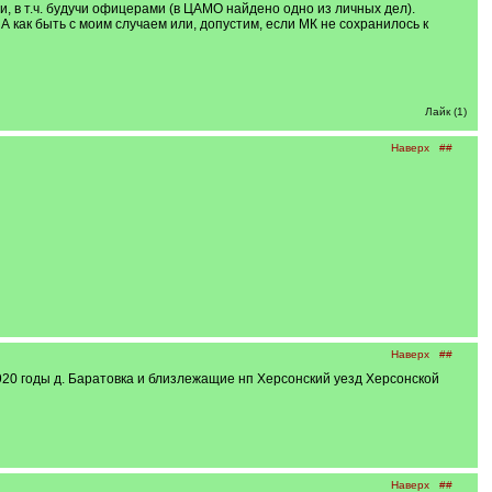
и, в т.ч. будучи офицерами (в ЦАМО найдено одно из личных дел).
 как быть с моим случаем или, допустим, если МК не сохранилось к
Лайк (1)
Наверх
##
Наверх
##
920 годы д. Баратовка и близлежащие нп Херсонский уезд Херсонской
Наверх
##