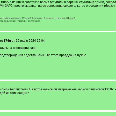
 многие из них в советское время вступили в партию, служили в армии, воевал
МК ЗАГС просто выдавал на ее основании свидетельство о рождении (браке). А
кой губернии (конец 19 века).Там жили: Улинский, Шкуров (Шкуро).
или Волынские-Улинские, Гостинские.
rey174u
от 15 июля 2024 15:04
ались на основании слов.
подтверждения родства Вам СОР этого прадеда не нужно
а были баптистами. Не встречались ли метрические записи баптистов 1910-1
дей из этих общин?