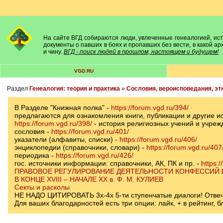
На сайте ВГД собираются люди, увлеченные генеалогией, исто
документы о павших в боях и пропавших без вести, в какой а
и чину.
ВГД - поиск людей в прошлом, настоящем и будущем!
VGD.RU
Раздел
Генеалогия: теория и практика
»
Сословия, вероисповедания, эт
В Разделе "Книжная полка" -
https://forum.vgd.ru/394/
предлагаются для ознакомления книги, публикации и другие и
https://forum.vgd.ru/398/
- история религиозных учений и учреж
сословия -
https://forum.vgd.ru/401/
указатели (алфавиты, списки) -
https://forum.vgd.ru/406/
энциклопедии (справочники, словари) -
https://forum.vgd.ru/407
периодика -
https://forum.vgd.ru/426/
гос. источники информации: справочники, АК, ПК и пр. -
https:/
ПРАВОВОЕ РЕГУЛИРОВАНИЕ ДЕЯТЕЛЬНОСТИ КОНФЕССИЙ
В КОНЦЕ XVIII – НАЧАЛЕ ХХ в. Ф. М. КУЛИЕВ
Секты и расколы
НЕ НАДО ЦИТИРОВАТЬ 3х-4х 5-ти ступенчатые диалоги! Отвечай
Для ваших благодарностей есть три опции: лайк, + в рейтинг,