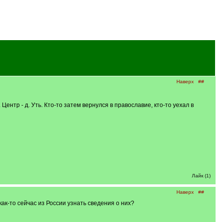
Наверх
##
ентр - д. Уть. Кто-то затем вернулся в православие, кто-то уехал в
Лайк (1)
Наверх
##
ак-то сейчас из России узнать сведения о них?