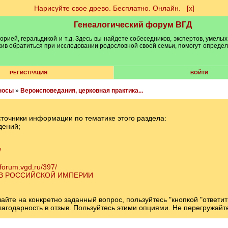
Нарисуйте свое древо. Бесплатно. Онлайн.
[х]
Генеалогический форум ВГД
рией, геральдикой и т.д. Здесь вы найдете собеседников, экспертов, умелых
рхив обратиться при исследовании родословной своей семьи, помогут опреде
РЕГИСТРАЦИЯ
ВОЙТИ
носы
»
Вероисповедания, церковная практика...
сточники информации по тематике этого раздела:
дений;
/
/forum.vgd.ru/397/
 В РОССИЙСКОЙ ИМПЕРИИ
те на конкретно заданный вопрос, пользуйтесь "кнопкой "ответит
 благодарность в отзыв. Пользуйтесь этими опциями. Не перегружай