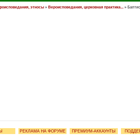
роисповедания, этносы
»
Вероисповедания, церковная практика...
» Баптис
Ы
РЕКЛАМА НА ФОРУМЕ
ПРЕМИУМ-АККАУНТЫ
ПОДДЕ