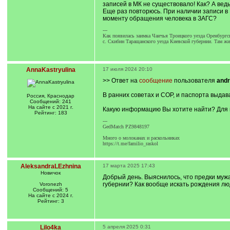
записей в МК не существовало! Как? А ведь
Еще раз повторюсь. При наличии записи в 
моменту обращения человека в ЗАГС?
---
Как появилась заимка Чаичья Троицкого уезда Оренбургс
с. Скибин Таращанского уезда Киевской губернии. Там ж
AnnaKastryulina
17 июля 2024 20:10
>> Ответ на
сообщение
пользователя
and
В ранних советах и СОР, и паспорта выдав
Россия, Краснодар
Сообщений: 241
На сайте с 2021 г.
Какую информацию Вы хотите найти? Для 
Рейтинг: 183
---
GedMatch PZ9848197
Много о молоканах и раскольниках
https://t.me/familio_raskol
AleksandraLEzhnina
17 марта 2025 17:43
Новичок
Добрый день. Выяснилось, что предки муж
губернии? Как вообще искать рождения лю
Voronezh
Сообщений: 5
На сайте с 2024 г.
Рейтинг: 3
Lilo4ka
5 апреля 2025 0:31