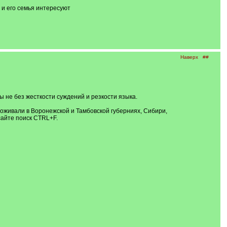
 и его семья интересуют
Наверх
##
не без жесткости суждений и резкости языка.
роживали в Воронежской и Тамбовской губерниях, Сибири,
сайте поиск CTRL+F.