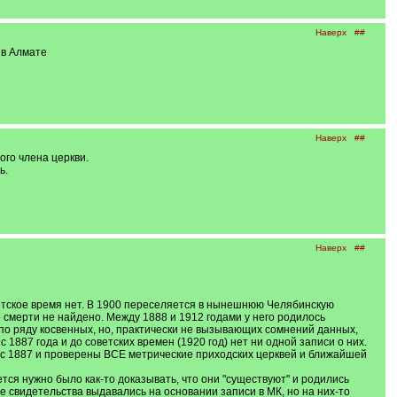
Наверх
##
 в Алмате
Наверх
##
ого члена церкви.
ь.
Наверх
##
оветское время нет. В 1900 переселяется в нынешнюю Челябинскую
 смерти не найдено. Между 1888 и 1912 годами у него родилось
 по ряду косвенных, но, практически не вызывающих сомнений данных,
 1887 года и до советских времен (1920 год) нет ни одной записи о них.
я с 1887 и проверены ВСЕ метрические приходских церквей и ближайшей
ся нужно было как-то доказывать, что они "существуют" и родились
ие свидетельства выдавались на основании записи в МК, но на них-то