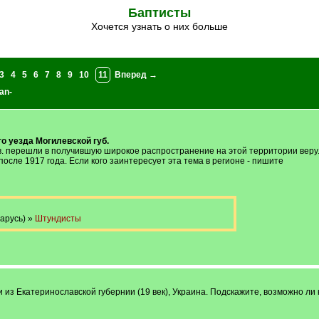
Баптисты
хочется узнать о них больше
3
4
5
6
7
8
9
10
11
Вперед →
an-
 уезда Могилевской губ.
0 в. перешли в получившую широкое распространение на этой территории веру. Ц
осле 1917 года. Если кого заинтересует эта тема в регионе - пишите
русь) »
Штундисты
из Екатеринославской губернии (19 век), Украина. Подскажите, возможно ли к