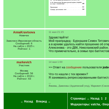
AnnaKravtsova
11 мая 21:15
Новичок
Здравствуйте!
Мой прапрадед - Бурнашев Семен Титович (
Заволжск Ивановская область
Сообщений: 6
а в архиве удалось найти прошение об отк
На сайте с 2025 г.
Алексеевка - это ДВК, Николаевский район.
Рейтинг: 1
Что примечательно, в семье про баптистов 
markevich
14 мая 1:00
Участник
>> Ответ на
сообщение
пользователя
jode
Москва
Сообщений: 56
Что-то нашли с тех времен?
На сайте с 2019 г.
Я занимаюсь репрессированными баптиста
Рейтинг: 63
---
Янкины, Даниловы (Ардатовский уезд), Маркевич (Смолен
Страницы:
← Назад
1
2
← Назад
Вперед →
Модераторы:
valcha
,
-Step