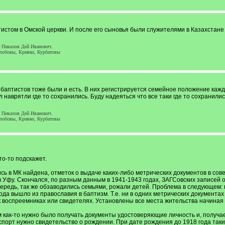
истом в Омской церкви. И после его сыновья были служителями в Казахстане
 Пикалов Дей Иванович.
олобовы, Кривко, Курбатовы
у баптистов тоже были и есть. В них регистрируется семейное положение кажд
л наврятли где то сохранились. Буду надеяться что все таки где то сохранилис
 Пикалов Дей Иванович.
олобовы, Кривко, Курбатовы
то-то подскажет.
пись в МК найдена, отметок о выдаче каких-либо метрических документов в с
в Уфу. Скончался, по разным данным в 1941-1943 годах, ЗАГСовских записей о
очередь, так же обзаводились семьями, рожали детей. Проблема в следующем:
ода вышло из православия в баптизм. Т.е. ни в одних метрических документах с
ак воспреемниках или свидетелях. Установлены все места жительства начина
 как-то нужно было получать документы удостоверяющие личность и, получает
паспорт нужно свидетельство о рождении. При дате рождения до 1918 года так