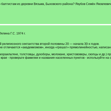
о баптистам из деревни Вязьма, Быховского района? Якубов Семён Яковлевич
ялина Г.С. 1974 г.
 религиозного сектантства второй половины 20 — начала 30-х годов.
е отличаются «академизмом», иногда «грешат» прямолинейностью, написаны 
израильтяне, толстовцы, духоборы, молокане, христововеры, скопцы и др.) п
крае - проверьте фамилии и названия населенных пунктов - используйте на 