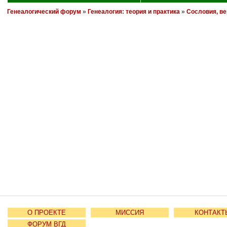
Генеалогический форум
»
Генеалогия: теория и практика
»
Сословия, ве
О ПРОЕКТЕ
МИССИЯ
КОНТАКТ
ФОРУМ ВГД