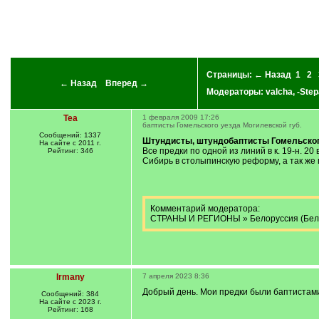
Страницы:
← Назад
1
2
← Назад
Вперед →
Модераторы:
valcha
,
-Step
Tea
1 февраля 2009 17:26
баптисты Гомельского уезда Могилевской губ.
Сообщений: 1337
Штундисты, штундобаптисты Гомельского
На сайте с 2011 г.
Все предки по одной из линий в к. 19-н. 2
Рейтинг: 346
Сибирь в столыпинскую реформу, а так же п
Комментарий модератора:
СТРАНЫ И РЕГИОНЫ » Белоруссия (Бела
Irmany
7 апреля 2023 8:36
Добрый день. Мои предки были баптистами 
Сообщений: 384
На сайте с 2023 г.
Рейтинг: 168