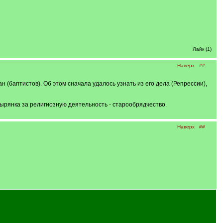
Лайк (1)
Наверх
##
 (баптистов). Об этом сначала удалось узнать из его дела (Репрессии),
 Зырянка за религиозную деятельность - старообрядчество.
Наверх
##