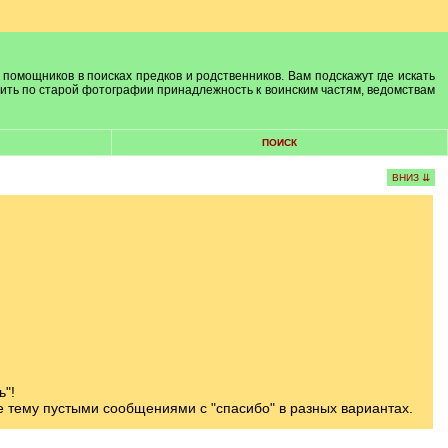
 помощников в поисках предков и родственников. Вам подскажут где искать
лить по старой фотографии принадлежность к воинским частям, ведомствам
ПОИСК
ВНИЗ ⇊
ь"!
те тему пустыми сообщениями с "спасибо" в разных вариантах.