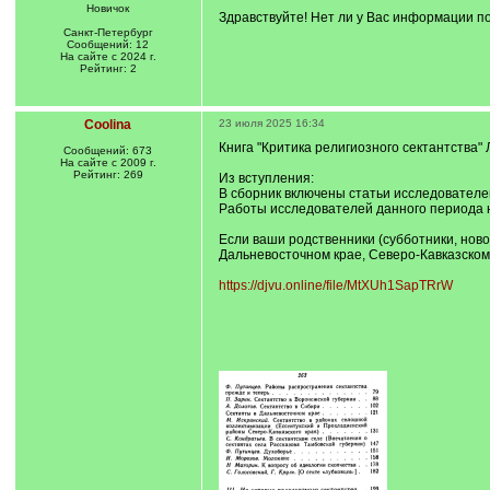
Новичок
Здравствуйте! Нет ли у Вас информации п
Санкт-Петербург
Сообщений: 12
На сайте с 2024 г.
Рейтинг: 2
Coolina
23 июля 2025 16:34
Книга "Критика религиозного сектантства" Л
Сообщений: 673
На сайте с 2009 г.
Рейтинг: 269
Из вступления:
В сборник включены статьи исследователей
Работы исследователей данного периода н
Если ваши родственники (субботники, ново
Дальневосточном крае, Северо-Кавказском 
https://djvu.online/file/MtXUh1SapTRrW