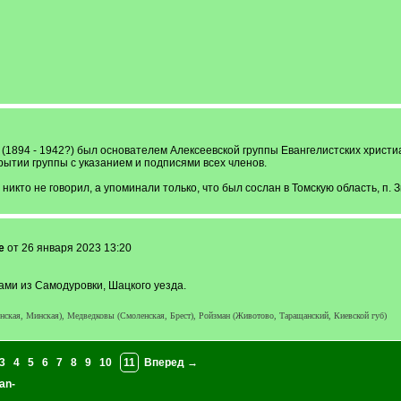
1894 - 1942?) был основателем Алексеевской группы Евангелистских христиан
рытии группы с указанием и подписями всех членов.
никто не говорил, а упоминали только, что был сослан в Томскую область, п.
e
от 26 января 2023 13:20
ми из Самодуровки, Шацкого уезда.
ская, Минская), Медведковы (Смоленская, Брест), Ройзман (Животово, Таращанский, Киевской губ)
3
4
5
6
7
8
9
10
11
Вперед →
an-