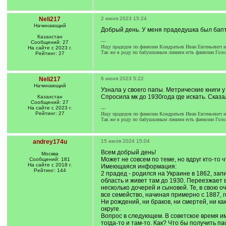
Neli217
2 июня 2023 15:24
Начинающий
Добрый день. У меня прадедушка был бапт
Казахстан
---
Сообщений: 27
Ищу прадедов по фамилии Кондратьев Иван Евгеньевич и
На сайте с 2023 г.
Так же в роду по бабушкиным линиям есть фамилии Гол
Рейтинг: 27
Neli217
6 июня 2023 5:22
Начинающий
Узнала у своего папы. Метрические книги 
Спросила мк до 1930года где искать. Сказа
Казахстан
Сообщений: 27
На сайте с 2023 г.
---
Рейтинг: 27
Ищу прадедов по фамилии Кондратьев Иван Евгеньевич и
Так же в роду по бабушкиным линиям есть фамилии Гол
andrey174u
15 июля 2024 15:04
Всем добрый день!
Москва
Может не совсем по теме, но вдруг кто-то ч
Сообщений: 181
На сайте с 2018 г.
Имеющаяся информация:
Рейтинг: 144
2 прадед - родился на Украине в 1862, за
область и живет там до 1930. Переезжает 
несколько дочерей и сыновей. Те, в свою 
все семейство, начиная примерно с 1887, г
Ни рождений, ни браков, ни смертей, ни к
округе.
Вопрос в следующем. В советское время им
тогда-то и там-то. Как? Что бы получить 