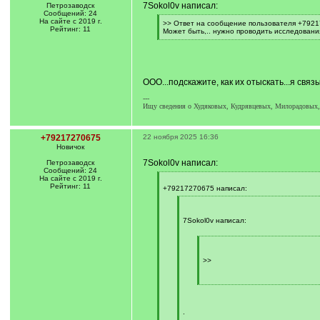
7Sokol0v написал:
Петрозаводск
Сообщений: 24
На сайте с 2019 г.
[
>> Ответ на сообщение пользователя +7921
Рейтинг: 11
q
Может быть,.. нужно проводить исследования
]
[
/
q
]
ООО...подскажите, как их отыскать...я св
---
Ищу сведения о Худяковых, Кудрявцевых, Милорадовых, 
+79217270675
22 ноября 2025 16:36
Новичок
7Sokol0v написал:
Петрозаводск
Сообщений: 24
На сайте с 2019 г.
[
Рейтинг: 11
q
+79217270675 написал:
]
[
q
]
7Sokol0v написал:
[
q
]
>>
[
/
q
]
.
[