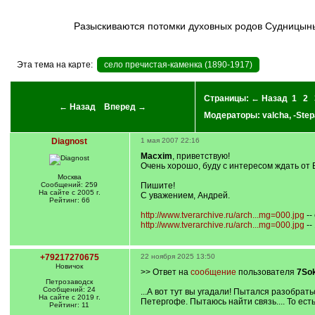
Разыскиваются потомки духовных родов Судницыны
Эта тема на карте:
село пречистая-каменка (1890-1917)
Страницы:
← Назад
1
2
← Назад
Вперед →
Модераторы:
valcha
,
-Step
Diagnost
1 мая 2007 22:16
Macxim
, приветствую!
Очень хорошо, буду с интересом ждать от
Москва
Сообщений: 259
Пишите!
На сайте с 2005 г.
С уважением, Андрей.
Рейтинг: 66
http://www.tverarchive.ru/arch...mg=000.jpg
--
http://www.tverarchive.ru/arch...mg=000.jpg
-- 
+79217270675
22 ноября 2025 13:50
Новичок
>> Ответ на
сообщение
пользователя
7Sok
Петрозаводск
Сообщений: 24
...А вот тут вы угадали! Пытался разобр
На сайте с 2019 г.
Петергофе. Пытаюсь найти связь.... То ес
Рейтинг: 11