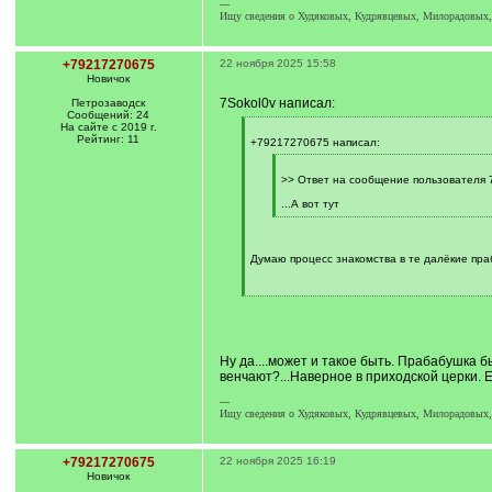
---
Ищу сведения о Худяковых, Кудрявцевых, Милорадовых, 
+79217270675
22 ноября 2025 15:58
Новичок
7Sokol0v написал:
Петрозаводск
Сообщений: 24
На сайте с 2019 г.
[
Рейтинг: 11
q
+79217270675 написал:
]
[
q
>> Ответ на сообщение пользователя 7
]
...А вот тут
[
/
q
]
Думаю процесс знакомства в те далёкие пра
[
/
q
]
Ну да....может и такое быть. Прабабушка 
венчают?...Наверное в приходской церки. 
---
Ищу сведения о Худяковых, Кудрявцевых, Милорадовых, 
+79217270675
22 ноября 2025 16:19
Новичок