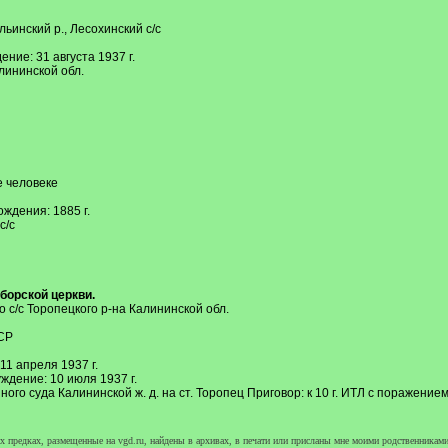
льинский р., Лесохинский с/с
ие: 31 августа 1937 г.
лининской обл.
е человеке
ждения: 1885 г.
с/с
борской церкви.
 с/с Торопецкого р-на Калининской обл.
ФСР
11 апреля 1937 г.
уждение: 10 июля 1937 г.
го суда Калининской ж. д. на ст. Торопец Приговор: к 10 г. ИТЛ с поражением 
 предках, размещенные на vgd.ru, найдены в архивах, в печати или присланы мне моими родственниками