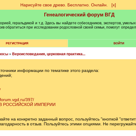
Нарисуйте свое древо. Бесплатно. Онлайн.
[х]
Генеалогический форум ВГД
рией, геральдикой и т.д. Здесь вы найдете собеседников, экспертов, умелых
рхив обратиться при исследовании родословной своей семьи, помогут опреде
РЕГИСТРАЦИЯ
ВОЙТИ
носы
»
Вероисповедания, церковная практика...
сточники информации по тематике этого раздела:
дений;
/
/forum.vgd.ru/397/
 В РОССИЙСКОЙ ИМПЕРИИ
те на конкретно заданный вопрос, пользуйтесь "кнопкой "ответит
 благодарность в отзыв. Пользуйтесь этими опциями. Не перегружай