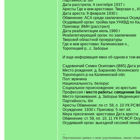
Партийность: б/п
Дата расстрела: 4 сентября 1937 г.
Аресты Где и кем арестован: Тверская о., И
Дата ареста: 9 февраля 1930 г.
Обвинение: АСА среди заключенных Осужден
Осудивший орган: тройка при УНКВД по Ка
Приговор: ВМН (расстрел)
Дата реабилитации июль 1980 г
Реабилитирующий орган: по заключению
Тверской областной прокуратуры
Где и кем арестован: Калининская о.,
Торопецкий р., с. Заборье
И еще информация явно об одном и том ж
Садовничий Семен Осипович (I885) Дата ро
Место рождения: д. Бараново Лезнянского 
Торопецкого р-на Калининской обл.
Пол: мужчина
Национальность: белорус
Социальное происхождение: из крестьян
Профессия /
место работы: священник За
Место проживания: д. Заборье Меденецкого
Партийность: б/п
Аресты Обвинение: по ст. 58, п. 10 УК РС
Осуждение: 1930 г. Приговор: 5 лет л/с
Mepa пресечения: арестован Дата ареста: 
Обвинение: ст. 58, пп. 10, 11 УК РСФСР. Ос
Осудивший орган: выездной сессией линейно
---
Персональные данные о моих родственниках, наших общих