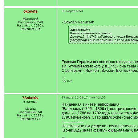
okovets
30 марта 9:53
Жуковский
7Sokol0v написал:
Сообщений: 248
На сайте с 2010 г.
Рейтинг: 295
[
Здравствуйте!
q
Коллеги,помогите в поиске!!
]
Дьячок(1744-1747гг.)Тверского уезда Волови
указу(вроде) был перемещён в село Хлепень
[
/
q
]
Евдокия Герасимова показана как вдова свя
в.п. Итомли Ржевского у. в 1773 ( она теща
С дочерьми - Ириной , Вассой, Екатериной.
---
Алексей
7Sokol0v
17 июля 10:08
17 июля 18:59
Участник
Найденная в инете информация:
"Варлаамъ (1796—1806 г.), постриженникъ
Москва
Сообщений: 50
дома, съ 1786 по 1792 годъ казначеемъ Ж
На сайте с 2024 г.
1796 Игуменомъ Старицкаго Успенскаго м
Рейтинг: 573
==========
Но в Кашинском уезде нет села Шепелево
Кто-нибудь знает фамилию Варлаама?Спа
---