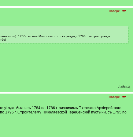
Наверх
##
енником(с 1750г. в селе Мологино того же уезда,с 1763г.,за проступки,по
ибо!
Лайк (1)
Наверх
##
уѣзда, былъ съ 1784 по 1786 г. ризничимъ Тверскаго Архіерейскаго
по 1795 г. Строителемъ Николаевской Теребенской пустыни, съ 1795 по