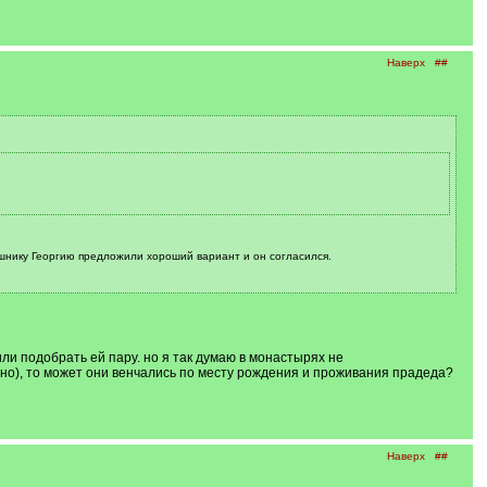
Наверх
##
шнику Георгию предложили хороший вариант и он согласился.
ли подобрать ей пару. но я так думаю в монастырях не
лино), то может они венчались по месту рождения и проживания прадеда?
Наверх
##