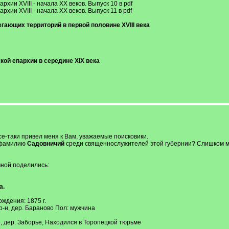
хии XVIII - начала XX веков. Выпуск 10 в pdf
хии XVIII - начала XX веков. Выпуск 11 в pdf
гающих территорий в первой половине XVIII века
кой епархии в середине XIX века
все-таки привел меня к Вам, уважаемые поисковики.
л фамилию
Садовничий
среди священнослужителей этой губернии? Слишком м
ной поделились:
а.
ждения: 1875 г.
-н, дер. Бараново Пол: мужчина
6, дер. Заборье, Находился в Торопецкой тюрьме