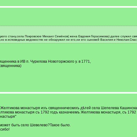
цкого стану,села Покровское Михаил Семёнов( жена Евдокия Герасимова) далее служил свящ
,но в исповедных ведомостях не обнаружил ни его,ни его сыновей Василия и Николая.Спас
щенника в ИВ п. Чурилова Новоторжского у. в 1771,
 священника)
 Желтикова монастыря изъ священническихъ дѣтей села Шепелева Кашинскаго 
елтикова монастыря съ 1792 годъ казначеемъ Желтикова монастыря, съ 1792 
онастыря"
,может быть село Шевелево?Такое было.
сибо!