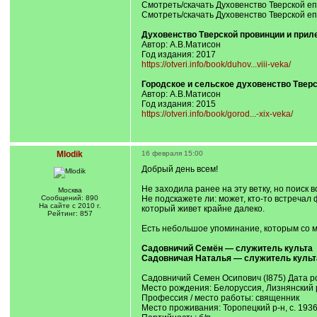
Смотреть/скачать Духовенство Тверской епар
Смотреть/скачать Духовенство Тверской епар
Духовенство Тверской провинции и приле
Автор: А.В.Матисон
Год издания: 2017
https://otveri.info/book/duhov...viii-veka/
Городское и сельское духовенство Тверс
Автор: А.В.Матисон
Год издания: 2015
https://otveri.info/book/gorod...-xix-veka/
Mlodik
16 февраля 15:00
Добрый день всем!
Не заходила ранее на эту ветку, но поиск 
Москва
Сообщений: 890
Не подскажете ли: может, кто-то встреча
На сайте с 2010 г.
который живет крайне далеко.
Рейтинг: 857
Есть небольшое упоминание, которым со м
Садовничий Семён — служитель культа
Садовничая Наталья — служитель культ
Садовничий Семен Осипович (I875) Дата ро
Место рождения: Белоруссия, Лизнянский р
Профессия / место работы: священник
Место проживания: Торопецкий р-н, с. 193