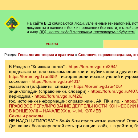
На сайте ВГД собираются люди, увлеченные генеалогией, исто
документы о павших в боях и пропавших без вести, в какой а
и чину.
ВГД - поиск людей в прошлом, настоящем и будущем!
VGD.RU
Раздел
Генеалогия: теория и практика
»
Сословия, вероисповедания, эт
В Разделе "Книжная полка" -
https://forum.vgd.ru/394/
предлагаются для ознакомления книги, публикации и другие и
https://forum.vgd.ru/398/
- история религиозных учений и учреж
сословия -
https://forum.vgd.ru/401/
указатели (алфавиты, списки) -
https://forum.vgd.ru/406/
энциклопедии (справочники, словари) -
https://forum.vgd.ru/407
периодика -
https://forum.vgd.ru/426/
гос. источники информации: справочники, АК, ПК и пр. -
https:/
ПРАВОВОЕ РЕГУЛИРОВАНИЕ ДЕЯТЕЛЬНОСТИ КОНФЕССИЙ
В КОНЦЕ XVIII – НАЧАЛЕ ХХ в. Ф. М. КУЛИЕВ
Секты и расколы
НЕ НАДО ЦИТИРОВАТЬ 3х-4х 5-ти ступенчатые диалоги! Отвечай
Для ваших благодарностей есть три опции: лайк, + в рейтинг,