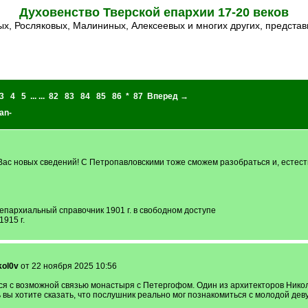
Духовенство Тверской епархии 17-20 веков
х, Росляковых, Малининых, Алексеевых и многих других, представ
3
4
5
... ...
82
83
84
85
86
*
87
Вперед →
an-
 Вас новых сведений! С Петропавловскими тоже сможем разобраться и, естес
 епархиальный справочник 1901 г. в свободном доступе
1915 г.
ol0v
от 22 ноября 2025 10:56
аться с возможной связью монастыря с Петергофом. Один из архитекторов Ник
ть вы хотите сказать, что послушник реально мог познакомиться с молодой де