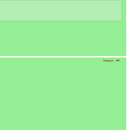
Наверх
##