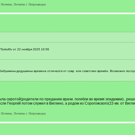
Поченты. Поченты г. Петрозаводск
Sokol0v от 22 ноября 2025 10:56
бабушкины-дедушкины времена отличался от совр. или советских времён. Возможно послу
была сиротой(родители по преданию врачи. погибли во время эпидемии)...реши
Если Георгий потом служил в Виглино, а родом из Сорогожского(15 км. от Виг
Поченты. Поченты г. Петрозаводск