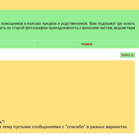
 помощников в поисках предков и родственников. Вам подскажут где искать
лить по старой фотографии принадлежность к воинским частям, ведомствам
ПОИСК
ВНИЗ ⇊
ь"!
те тему пустыми сообщениями с "спасибо" в разных вариантах.