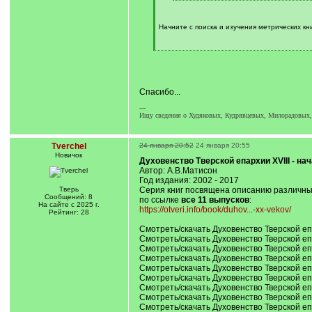
/
q
]
Начните с поиска и изучения метрических к
[
/
q
]
Спасибо...
---
Ищу сведения о Худяковых, Кудрявцевых, Милорадовых, 
Tverchel
24 января 20:52
24 января 20:55
Новичок
Духовенство Тверской епархии XVIII - на
Автор: А.В.Матисон
Год издания: 2002 - 2017
Тверь
Серия книг посвящена описанию различных 
Сообщений: 8
по ссылке
все 11 выпусков
:
На сайте с 2025 г.
https://otveri.info/book/duhov...-xx-vekov/
Рейтинг: 28
Смотреть/скачать Духовенство Тверской епар
Смотреть/скачать Духовенство Тверской епар
Смотреть/скачать Духовенство Тверской епар
Смотреть/скачать Духовенство Тверской епар
Смотреть/скачать Духовенство Тверской епар
Смотреть/скачать Духовенство Тверской епар
Смотреть/скачать Духовенство Тверской епар
Смотреть/скачать Духовенство Тверской епар
Смотреть/скачать Духовенство Тверской епар