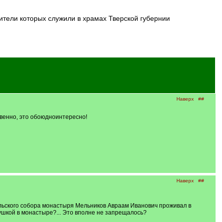
ители которых служили в храмах Тверской губернии
Наверх
##
твенно, это обоюдноинтересно!
Наверх
##
ольского собора монастыря Мельников Авраам Иванович проживал в
вушкой в монастыре?... Это вполне не запрещалось?