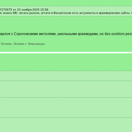
7270675 от 22 ноября 2025 15:58
, искать МК, читать разное, кстати в Весьёгонске есть энтузиасты и краеведческие сайты
язывался с Сорогожскими жителями, школьными краеведами, но без особого рез
Поченты. Поченты г. Петрозаводск