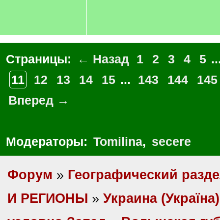
Страницы:
← Назад
1
2
3
4
5
..
11
12
13
14
15
...
143
144
145
Вперед →
Модераторы:
Tomilina
,
secere
Форум
»
Географический разд
И РЕГИОНЫ
»
Украина (Україна)