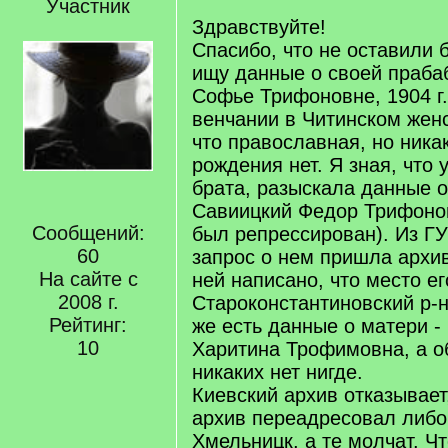
Участник
Здравствуйте!
Спасибо, что не оставили 
ищу данные о своей праба
Софье Трифоновне, 1904 г.
венчании в Читинском жен
что православная, но ника
рождения нет. Я зная, что 
брата, разыскала данные о
Савиицкий Федор Трифонови
Сообщений:
был репрессирован). Из Г
60
запрос о нем пришла архив
На сайте с
ней написано, что место ег
2008 г.
Староконстантиновский р-н
Рейтинг:
же есть данные о матери -
10
Харитина Трофимовна, а о
никаких нет нигде.
Киевский архив отказывает
архив переадресовал либо
Хмельницк, а те молчат. Ч