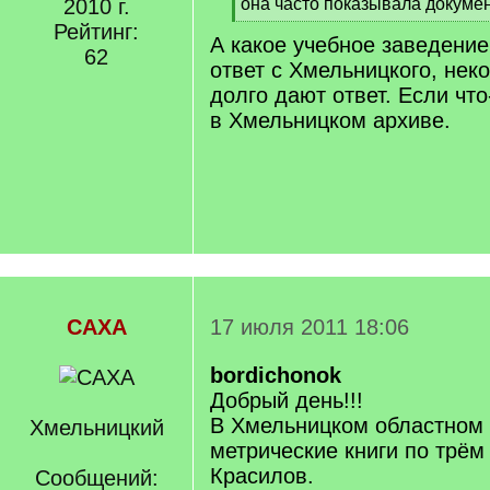
]
2010 г.
она часто показывала докумен
[
Рейтинг:
А какое учебное заведение
/
62
q
ответ с Хмельницкого, нек
]
долго дают ответ. Если что
в Хмельницком архиве.
САХА
17 июля 2011 18:06
bordichonok
Добрый день!!!
В Хмельницком областном
Хмельницкий
метрические книги по трём
Красилов.
Сообщений: