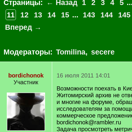
Страницы:
← Назад
1
2
3
4
5
..
11
12
13
14
15
...
143
144
145
Вперед →
Модераторы:
Tomilina
,
secere
bordichonok
16 июля 2011 14:01
Участник
Возможности поехать в Кие
Житомирский архив не отве
и многие на форуме, обра
исследователям за помощ
коммерческое предложени
bordichonok@rambler.ru
Задача просмотреть метрич