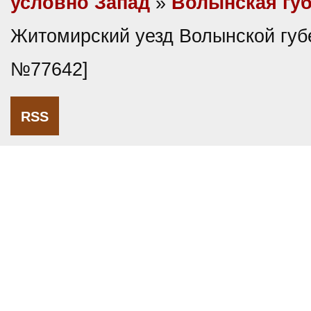
условно Запад
»
Волынская гу
Житомирский уезд Волынской губ
№77642]
RSS