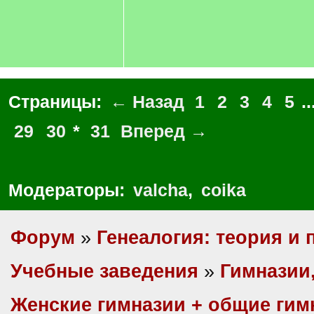
Страницы:
← Назад
1
2
3
4
5
..
29
30
*
31
Вперед →
Модераторы:
valcha
,
coika
Форум
»
Генеалогия: теория и 
Учебные заведения
»
Гимназии
Женские гимназии + общие гим