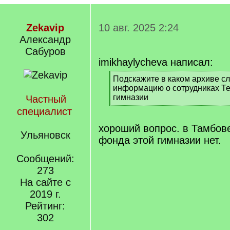
Zekavip
10 авг. 2025 2:24
Александр
Сабуров
imikhaylycheva написал:
[
Подскажите в каком архиве сл
q
информацию о сотрудниках Т
]
гимназии
Частный
[
специалист
/
q
хороший вопрос. в Тамбове
Ульяновск
]
фонда этой гимназии нет.
Сообщений:
273
На сайте с
2019 г.
Рейтинг:
302