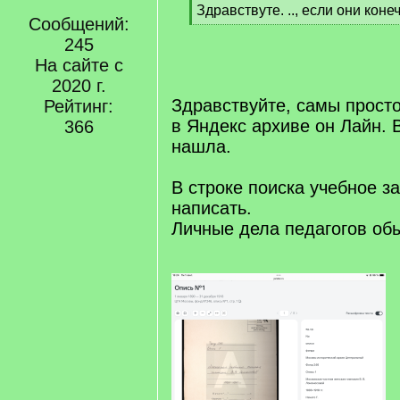
[
Здравствуте. .., если они кон
Сообщений:
q
[
]
245
/
q
На сайте с
]
2020 г.
Здравствуйте, самы просто
Рейтинг:
в Яндекс архиве он Лайн. В
366
нашла.
В строке поиска учебное з
написать.
Личные дела педагогов об