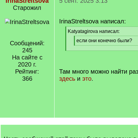
IrinaStreltsova
5 сент. 2025 3:13
Старожил
IrinaStreltsova написал:
[
Katyatagirova написал:
q
[
если они конечно были?
]
Сообщений:
q
[
245
[
]
/
На сайте с
/
q
q
]
2020 г.
]
Рейтинг:
Там много можно найти ра
366
здесь
и
это
.